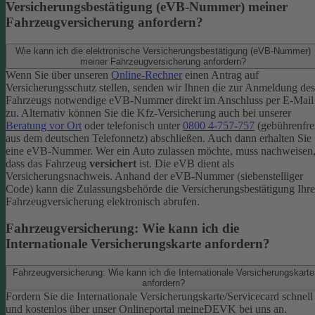
Versicherungsbestätigung (eVB-Nummer) meiner
Fahrzeugversicherung anfordern?
Wie kann ich die elektronische Versicherungsbestätigung (eVB-Nummer)
meiner Fahrzeugversicherung anfordern?
Wenn Sie über unseren
Online-Rechner
einen Antrag auf
Versicherungsschutz stellen, senden wir Ihnen die zur Anmeldung des
Fahrzeugs notwendige eVB-​Nummer direkt im Anschluss per E-Mail
zu.
Alternativ können Sie die Kfz-​Versicherung auch bei unserer
Beratung vor Ort
oder telefonisch unter
0800 4-​757-757
(gebührenfre
aus dem deutschen Telefonnetz) abschließen. Auch dann erhalten Sie
eine eVB-Nummer.
Wer ein Auto zulassen möchte, muss nachweisen
dass das Fahrzeug
versichert
ist. Die eVB dient als
Versicherungsnachweis. Anhand der eVB-Nummer (siebenstelliger
Code) kann die Zulassungsbehörde die Versicherungsbestätigung Ihre
Fahrzeugversicherung elektronisch abrufen.
Fahrzeugversicherung: Wie kann ich die
Internationale Versicherungskarte anfordern?
Fahrzeugversicherung: Wie kann ich die Internationale Versicherungskarte
anfordern?
Fordern Sie die Internationale Versicherungskarte/Servicecard schnell
und kostenlos über unser Onlineportal meineDEVK bei uns an.