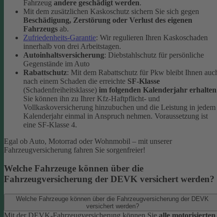
Fahrzeug
andere geschädigt werden
.
Mit dem zusätzlichen Kaskoschutz sichern Sie sich gegen
Beschädigung, Zerstörung oder Verlust des eigenen
Fahrzeugs
ab.
Zufriedenheits-Garantie
: Wir regulieren Ihren Kaskoschaden
innerhalb von drei Arbeitstagen.
Autoinhaltsversicherung
: Diebstahlschutz für persönliche
Gegenstände im Auto
Rabattschutz
: Mit dem Rabattschutz für Pkw bleibt Ihnen auc
nach einem Schaden die erreichte
SF-Klasse
(Schadenfreiheitsklasse)
im folgenden Kalenderjahr erhalten
Sie können ihn zu Ihrer Kfz-Haftpflicht- und
Vollkaskoversicherung hinzubuchen und die Leistung in jedem
Kalenderjahr einmal in Anspruch nehmen. Voraussetzung ist
eine SF-Klasse 4.
Egal ob Auto, Motorrad oder Wohnmobil – mit unserer
Fahrzeugversicherung fahren Sie sorgenfreier!
Welche Fahrzeuge können über die
Fahrzeugversicherung der DEVK versichert werden?
Welche Fahrzeuge können über die Fahrzeugversicherung der DEVK
versichert werden?
Mit der DEVK-Fahrzeugversicherung können Sie
alle motorisierten