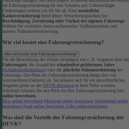
Fahrzeugs zufügen.
Bei berechtigten Schadenersatzansprüchen komm
die Fahrzeugversicherung für den Schaden auf. Unberechtigte
Forderungen wehren wir für Sie ab.
Eine
zusätzliche
Kaskoversicherung
bietet Ihnen Versicherungsschutz bei
Beschädigung, Zerstörung oder Verlust des eigenen Fahrzeugs
.
Wählen Sie zwischen einem umfassenden Vollkaskoschutz und
unserer Teilkaskoversicherung.
Wie viel kostet eine Fahrzeugversicherung?
Wie viel kostet eine Fahrzeugversicherung?
Für die Berechnung des Preises benötigen wir z. B. Angaben über die
Fahrzeugart
, die Anzahl der
schadenfrei gefahrenen Jahre
(
Schadenfreiheitsklasse
) oder die
jährliche Kilometerleistung
des
Fahrzeugs. Der Preis der Fahrzeugversicherung hängt also von
verschiedenen Faktoren ab. Sie können sich für ein unverbindliches
Angebot gerne an die
DEVK-Beratung
in Ihrer Nähe wenden.
Alternativ können Sie den Preis für Ihre Fahrzeugversicherung hier
online berechnen
.
Pkw online berechnen
Motorrad online berechnen
Wohnmobil online
berechnen
Quad online berechnen
Trike online berechnen
Was sind die Vorteile der Fahrzeugversicherung der
DEVK?