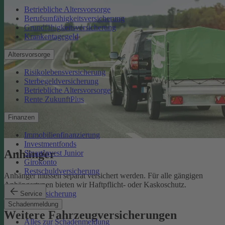
Betriebliche Altersvorsorge
Berufsunfähigkeitsversicherung
Grundfähigkeitsversicherung
Krankentagegeld
Altersvorsorge
Risikolebensversicherung
Sterbegeldversicherung
Betriebliche Altersvorsorge
Rente ZukunftPlus
Finanzen
Immobilienfinanzierung
Investmentfonds
Anhänger
SmartInvest Junior
Girokonto
Restschuldversicherung
Anhänger müssen separat versichert werden. Für alle gängigen
Anhängertypen bieten wir Haftpflicht- oder Kaskoschutz.
Anhängerversicherung
Service
Schadenmeldung
Weitere Fahrzeugversicherungen
Alles zur Schadenmeldung