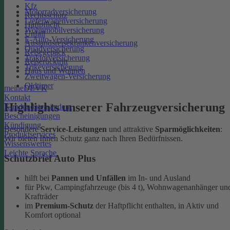
Kfz
Motorradversicherung
Rechtsschutz
Lieferwagenversicherung
Haftpflicht
Wohnmobilversicherung
Unfall
E-Auto-Versicherung
Auslandsreisekrankenversicherung
Quadversicherung
Reisegepäck
Traktorversicherung
Reiserücktritt
Trikeversicherung
Haus und Wohnen
Zweitwagen-Versicherung
Oldtimer
meineDEVK
Kontakt
Highlights unserer Fahrzeugversicherung
Kundendaten ändern
Bescheinigungen
Kündigung
Besondere
Service-Leistungen
und attraktive
Sparmöglichkeiten
:
Produktservices
Wir bieten Ihnen Schutz ganz nach Ihren Bedürfnissen.
Wissenswertes
Leichte Sprache
Schutzbrief Auto Plus
hilft bei
Pannen und Unfällen
im In- und Ausland
für Pkw, Campingfahrzeuge (bis 4 t), Wohnwagenanhänger un
Krafträder
im
Premium-Schutz
der Haftpflicht enthalten, in Aktiv und
Komfort optional