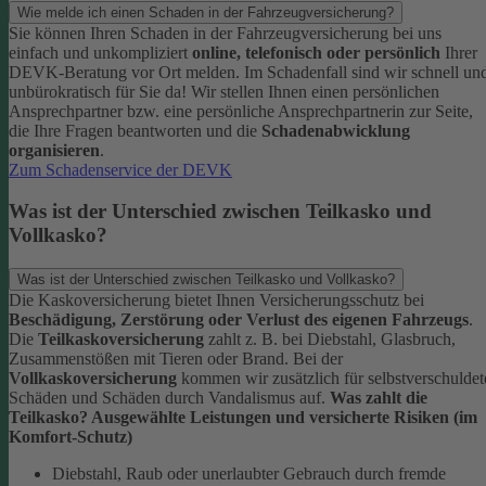
Wie melde ich einen Schaden in der Fahrzeugversicherung?
Sie können Ihren Schaden in der Fahrzeugversicherung bei uns
einfach und unkompliziert
online, telefonisch oder persönlich
Ihrer
DEVK-Beratung vor Ort melden. Im Schadenfall sind wir schnell un
unbürokratisch für Sie da!
Wir stellen Ihnen einen persönlichen
Ansprechpartner bzw. eine persönliche Ansprechpartnerin zur Seite,
die Ihre Fragen beantworten und die
Schadenabwicklung
organisieren
.
Zum Schadenservice der DEVK
Was ist der Unterschied zwischen Teilkasko und
Vollkasko?
Was ist der Unterschied zwischen Teilkasko und Vollkasko?
Die Kaskoversicherung bietet Ihnen Versicherungsschutz bei
Beschädigung, Zerstörung oder Verlust des eigenen Fahrzeugs
.
Die
Teilkaskoversicherung
zahlt z. B. bei Diebstahl, Glasbruch,
Zusammenstößen mit Tieren oder Brand. Bei der
Vollkaskoversicherung
kommen wir zusätzlich für selbstverschuldet
Schäden und Schäden durch Vandalismus auf.
Was zahlt die
Teilkasko? Ausgewählte Leistungen und versicherte Risiken (im
Komfort-Schutz)
Diebstahl, Raub oder unerlaubter Gebrauch durch fremde