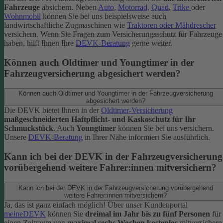
Fahrzeuge
absichern. Neben
Auto
,
Motorrad,
Quad
,
Trike
oder
Wohnmobil
können Sie bei uns beispielsweise auch
landwirtschaftliche Zugmaschinen wie
Traktoren oder Mähdrescher
versichern.
Wenn Sie Fragen zum Versicherungsschutz für Fahrzeuge
haben, hilft Ihnen Ihre
DEVK-Beratung
gerne weiter.
Können auch Oldtimer und Youngtimer in der
Fahrzeugversicherung abgesichert werden?
Können auch Oldtimer und Youngtimer in der Fahrzeugversicherung
abgesichert werden?
Die DEVK bietet Ihnen in der
Oldtimer-Versicherung
maßgeschneiderten Haftpflicht- und Kaskoschutz für Ihr
Schmuckstück
. Auch
Youngtimer
können Sie bei uns versichern.
Unsere
DEVK-Beratung
in Ihrer Nähe informiert Sie ausführlich.
Kann ich bei der DEVK in der Fahrzeugversicherung
vorübergehend weitere Fahrer:innen mitversichern?
Kann ich bei der DEVK in der Fahrzeugversicherung vorübergehend
weitere Fahrer:innen mitversichern?
Ja, das ist ganz einfach möglich! Über unser Kundenportal
meineDEVK
können Sie
dreimal im Jahr bis zu fünf Personen
für
einen Zeitraum von
maximal sechs Wochen kostenlos
mitversichern