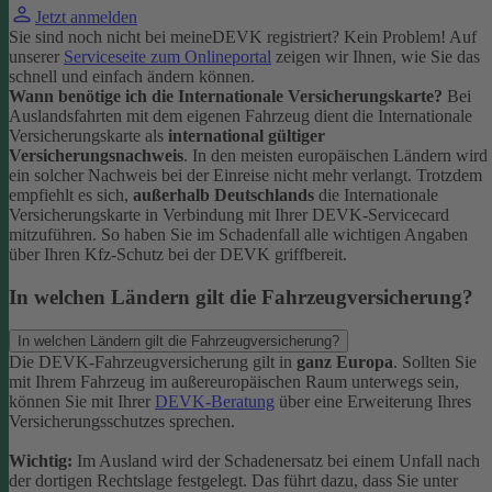
Jetzt anmelden
Sie sind noch nicht bei meineDEVK registriert? Kein Problem! Auf
unserer
Serviceseite zum Onlineportal
zeigen wir Ihnen, wie Sie das
schnell und einfach ändern können.
Wann benötige ich die Internationale Versicherungskarte?
Bei
Auslandsfahrten mit dem eigenen Fahrzeug dient die Internationale
Versicherungskarte als
international gültiger
Versicherungsnachweis
.
In den meisten europäischen Ländern wird
ein solcher Nachweis bei der Einreise nicht mehr verlangt. Trotzdem
empfiehlt es sich,
außerhalb Deutschlands
die Internationale
Versicherungskarte in Verbindung mit Ihrer DEVK-Servicecard
mitzuführen. So haben Sie im Schadenfall alle wichtigen Angaben
über Ihren Kfz-Schutz bei der DEVK griffbereit.
In welchen Ländern gilt die Fahrzeugversicherung?
In welchen Ländern gilt die Fahrzeugversicherung?
Die DEVK-Fahrzeugversicherung gilt in
ganz Europa
. Sollten Sie
mit Ihrem Fahrzeug im außereuropäischen Raum unterwegs sein,
können Sie mit Ihrer
DEVK-Beratung
über eine Erweiterung Ihres
Versicherungsschutzes sprechen.
Wichtig:
Im Ausland wird der Schadenersatz bei einem Unfall nach
der dortigen Rechtslage festgelegt. Das führt dazu, dass Sie unter