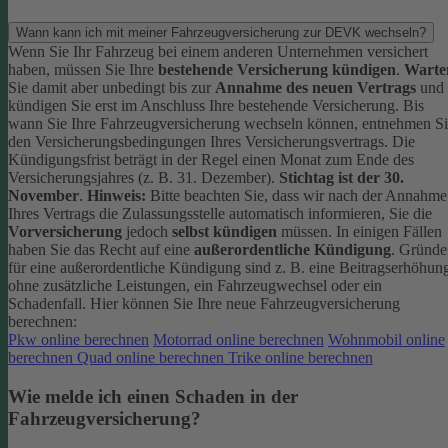
Wann kann ich mit meiner Fahrzeugversicherung zur DEVK wechseln?
Wenn Sie Ihr Fahrzeug bei einem anderen Unternehmen versichert
haben, müssen Sie Ihre
bestehende Versicherung kündigen
.
Warte
Sie damit aber unbedingt bis zur
Annahme des neuen Vertrags
und
kündigen Sie erst im Anschluss Ihre bestehende Versicherung.
Bis
wann Sie Ihre Fahrzeugversicherung wechseln können, entnehmen S
den Versicherungsbedingungen Ihres Versicherungsvertrags. Die
Kündigungsfrist beträgt in der Regel einen Monat zum Ende des
Versicherungsjahres (z. B. 31. Dezember).
Stichtag ist der 30.
November
.
Hinweis:
Bitte beachten Sie, dass wir nach der Annahme
Ihres Vertrags die Zulassungsstelle automatisch informieren, Sie die
Vorversicherung
jedoch
selbst kündigen
müssen.
In einigen Fällen
haben Sie das Recht auf eine
außerordentliche Kündigung
. Gründe
für eine außerordentliche Kündigung sind z. B. eine Beitragserhöhun
ohne zusätzliche Leistungen, ein Fahrzeugwechsel oder ein
Schadenfall.
Hier können Sie Ihre neue Fahrzeugversicherung
berechnen:
Pkw online berechnen
Motorrad online berechnen
Wohnmobil online
berechnen
Quad online berechnen
Trike online berechnen
Wie melde ich einen Schaden in der
Fahrzeugversicherung?