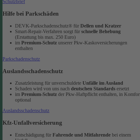
Schutzbrief
Hilfe bei Parkschäden
DEVK-Parkschadenschutz® für
Dellen und Kratzer
Smart-Repair-Verfahren sorgt für
schnelle Behebung
(Erstattung bis max. 250 Euro)
im
Premium-Schutz
unserer Pkw-Kaskoversicherungen
enthalten
Parkschadenschutz
Auslandsschadenschutz
Zusatzleistung für unverschuldete
Unfälle im Ausland
Schaden wird von uns nach
deutschen Standards
ersetzt
im
Premium-Schutz
der Pkw-Haftpflicht enthalten, in Komfor
optional
Auslandsschadenschutz
Kfz-Unfallversicherung
Entschädigung für
Fahrende und Mitfahrende
bei einem