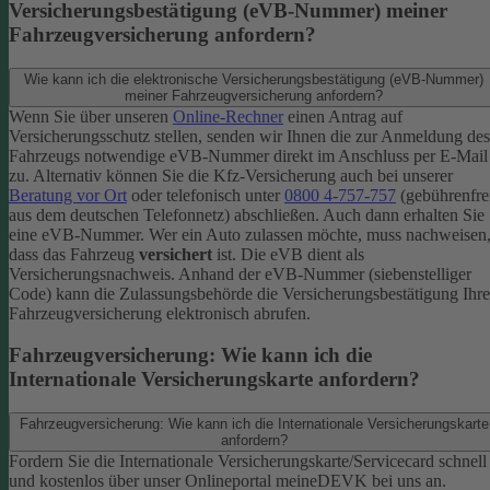
Versicherungsbestätigung (eVB-Nummer) meiner
Fahrzeugversicherung anfordern?
Wie kann ich die elektronische Versicherungsbestätigung (eVB-Nummer)
meiner Fahrzeugversicherung anfordern?
Wenn Sie über unseren
Online-Rechner
einen Antrag auf
Versicherungsschutz stellen, senden wir Ihnen die zur Anmeldung des
Fahrzeugs notwendige eVB-​Nummer direkt im Anschluss per E-Mail
zu.
Alternativ können Sie die Kfz-​Versicherung auch bei unserer
Beratung vor Ort
oder telefonisch unter
0800 4-​757-757
(gebührenfre
aus dem deutschen Telefonnetz) abschließen. Auch dann erhalten Sie
eine eVB-Nummer.
Wer ein Auto zulassen möchte, muss nachweisen
dass das Fahrzeug
versichert
ist. Die eVB dient als
Versicherungsnachweis. Anhand der eVB-Nummer (siebenstelliger
Code) kann die Zulassungsbehörde die Versicherungsbestätigung Ihre
Fahrzeugversicherung elektronisch abrufen.
Fahrzeugversicherung: Wie kann ich die
Internationale Versicherungskarte anfordern?
Fahrzeugversicherung: Wie kann ich die Internationale Versicherungskarte
anfordern?
Fordern Sie die Internationale Versicherungskarte/Servicecard schnell
und kostenlos über unser Onlineportal meineDEVK bei uns an.