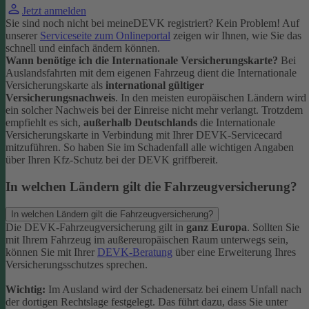
Jetzt anmelden
Sie sind noch nicht bei meineDEVK registriert? Kein Problem! Auf
unserer
Serviceseite zum Onlineportal
zeigen wir Ihnen, wie Sie das
schnell und einfach ändern können.
Wann benötige ich die Internationale Versicherungskarte?
Bei
Auslandsfahrten mit dem eigenen Fahrzeug dient die Internationale
Versicherungskarte als
international gültiger
Versicherungsnachweis
.
In den meisten europäischen Ländern wird
ein solcher Nachweis bei der Einreise nicht mehr verlangt. Trotzdem
empfiehlt es sich,
außerhalb Deutschlands
die Internationale
Versicherungskarte in Verbindung mit Ihrer DEVK-Servicecard
mitzuführen. So haben Sie im Schadenfall alle wichtigen Angaben
über Ihren Kfz-Schutz bei der DEVK griffbereit.
In welchen Ländern gilt die Fahrzeugversicherung?
In welchen Ländern gilt die Fahrzeugversicherung?
Die DEVK-Fahrzeugversicherung gilt in
ganz Europa
. Sollten Sie
mit Ihrem Fahrzeug im außereuropäischen Raum unterwegs sein,
können Sie mit Ihrer
DEVK-Beratung
über eine Erweiterung Ihres
Versicherungsschutzes sprechen.
Wichtig:
Im Ausland wird der Schadenersatz bei einem Unfall nach
der dortigen Rechtslage festgelegt. Das führt dazu, dass Sie unter