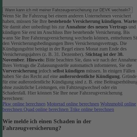
Wann kann ich mit meiner Fahrzeugversicherung zur DEVK wechseln?
Wenn Sie Ihr Fahrzeug bei einem anderen Unternehmen versichert
haben, müssen Sie Ihre
bestehende Versicherung kündigen
.
Warte
Sie damit aber unbedingt bis zur
Annahme des neuen Vertrags
und
kündigen Sie erst im Anschluss Ihre bestehende Versicherung.
Bis
wann Sie Ihre Fahrzeugversicherung wechseln können, entnehmen S
den Versicherungsbedingungen Ihres Versicherungsvertrags. Die
Kündigungsfrist beträgt in der Regel einen Monat zum Ende des
Versicherungsjahres (z. B. 31. Dezember).
Stichtag ist der 30.
November
.
Hinweis:
Bitte beachten Sie, dass wir nach der Annahme
Ihres Vertrags die Zulassungsstelle automatisch informieren, Sie die
Vorversicherung
jedoch
selbst kündigen
müssen.
In einigen Fällen
haben Sie das Recht auf eine
außerordentliche Kündigung
. Gründe
für eine außerordentliche Kündigung sind z. B. eine Beitragserhöhun
ohne zusätzliche Leistungen, ein Fahrzeugwechsel oder ein
Schadenfall.
Hier können Sie Ihre neue Fahrzeugversicherung
berechnen:
Pkw online berechnen
Motorrad online berechnen
Wohnmobil online
berechnen
Quad online berechnen
Trike online berechnen
Wie melde ich einen Schaden in der
Fahrzeugversicherung?