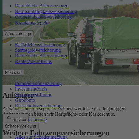
Betriebliche Altersvorsorge
Berufsunfähigkeitsversicherung
Grundfähigkeitsversicherung
Krankentagegeld
Altersvorsorge
Risikolebensversicherung
Sterbegeldversicherung
Betriebliche Altersvorsorge
Rente ZukunftPlus
Finanzen
Immobilienfinanzierung
Investmentfonds
Anhänger
SmartInvest Junior
Girokonto
Restschuldversicherung
Anhänger müssen separat versichert werden. Für alle gängigen
Anhängertypen bieten wir Haftpflicht- oder Kaskoschutz.
Anhängerversicherung
Service
Schadenmeldung
Weitere Fahrzeugversicherungen
Alles zur Schadenmeldung