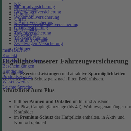
Kfz
Motorradversicherung
Rechtsschutz
Lieferwagenversicherung
Haftpflicht
Wohnmobilversicherung
Unfall
E-Auto-Versicherung
Auslandsreisekrankenversicherung
Quadversicherung
Reisegepäck
Traktorversicherung
Reiserücktritt
Trikeversicherung
Haus und Wohnen
Zweitwagen-Versicherung
Oldtimer
meineDEVK
Kontakt
Highlights unserer Fahrzeugversicherung
Kundendaten ändern
Bescheinigungen
Kündigung
Besondere
Service-Leistungen
und attraktive
Sparmöglichkeiten
:
Produktservices
Wir bieten Ihnen Schutz ganz nach Ihren Bedürfnissen.
Wissenswertes
Leichte Sprache
Schutzbrief Auto Plus
hilft bei
Pannen und Unfällen
im In- und Ausland
für Pkw, Campingfahrzeuge (bis 4 t), Wohnwagenanhänger un
Krafträder
im
Premium-Schutz
der Haftpflicht enthalten, in Aktiv und
Komfort optional