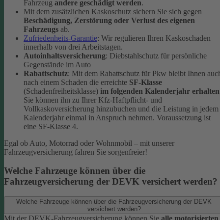
Fahrzeug
andere geschädigt werden
.
Mit dem zusätzlichen Kaskoschutz sichern Sie sich gegen
Beschädigung, Zerstörung oder Verlust des eigenen
Fahrzeugs
ab.
Zufriedenheits-Garantie
: Wir regulieren Ihren Kaskoschaden
innerhalb von drei Arbeitstagen.
Autoinhaltsversicherung
: Diebstahlschutz für persönliche
Gegenstände im Auto
Rabattschutz
: Mit dem Rabattschutz für Pkw bleibt Ihnen auc
nach einem Schaden die erreichte
SF-Klasse
(Schadenfreiheitsklasse)
im folgenden Kalenderjahr erhalten
Sie können ihn zu Ihrer Kfz-Haftpflicht- und
Vollkaskoversicherung hinzubuchen und die Leistung in jedem
Kalenderjahr einmal in Anspruch nehmen. Voraussetzung ist
eine SF-Klasse 4.
Egal ob Auto, Motorrad oder Wohnmobil – mit unserer
Fahrzeugversicherung fahren Sie sorgenfreier!
Welche Fahrzeuge können über die
Fahrzeugversicherung der DEVK versichert werden?
Welche Fahrzeuge können über die Fahrzeugversicherung der DEVK
versichert werden?
Mit der DEVK-Fahrzeugversicherung können Sie
alle motorisierten