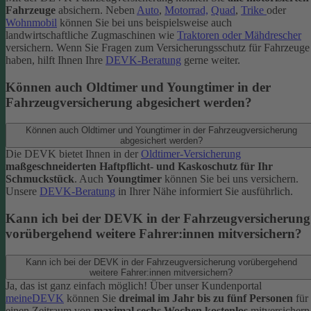
Fahrzeuge
absichern. Neben
Auto
,
Motorrad,
Quad
,
Trike
oder
Wohnmobil
können Sie bei uns beispielsweise auch
landwirtschaftliche Zugmaschinen wie
Traktoren oder Mähdrescher
versichern.
Wenn Sie Fragen zum Versicherungsschutz für Fahrzeuge
haben, hilft Ihnen Ihre
DEVK-Beratung
gerne weiter.
Können auch Oldtimer und Youngtimer in der
Fahrzeugversicherung abgesichert werden?
Können auch Oldtimer und Youngtimer in der Fahrzeugversicherung
abgesichert werden?
Die DEVK bietet Ihnen in der
Oldtimer-Versicherung
maßgeschneiderten Haftpflicht- und Kaskoschutz für Ihr
Schmuckstück
. Auch
Youngtimer
können Sie bei uns versichern.
Unsere
DEVK-Beratung
in Ihrer Nähe informiert Sie ausführlich.
Kann ich bei der DEVK in der Fahrzeugversicherung
vorübergehend weitere Fahrer:innen mitversichern?
Kann ich bei der DEVK in der Fahrzeugversicherung vorübergehend
weitere Fahrer:innen mitversichern?
Ja, das ist ganz einfach möglich! Über unser Kundenportal
meineDEVK
können Sie
dreimal im Jahr bis zu fünf Personen
für
einen Zeitraum von
maximal sechs Wochen kostenlos
mitversichern