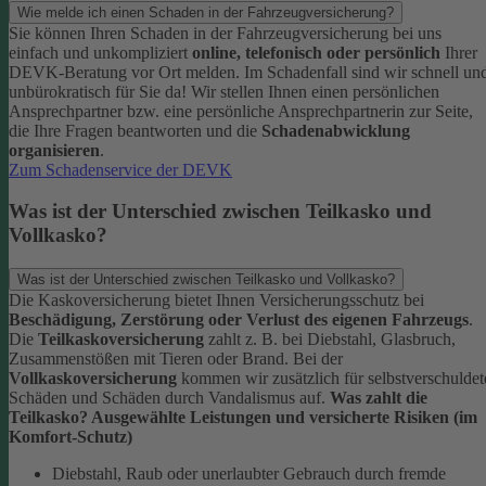
Wie melde ich einen Schaden in der Fahrzeugversicherung?
Sie können Ihren Schaden in der Fahrzeugversicherung bei uns
einfach und unkompliziert
online, telefonisch oder persönlich
Ihrer
DEVK-Beratung vor Ort melden. Im Schadenfall sind wir schnell un
unbürokratisch für Sie da!
Wir stellen Ihnen einen persönlichen
Ansprechpartner bzw. eine persönliche Ansprechpartnerin zur Seite,
die Ihre Fragen beantworten und die
Schadenabwicklung
organisieren
.
Zum Schadenservice der DEVK
Was ist der Unterschied zwischen Teilkasko und
Vollkasko?
Was ist der Unterschied zwischen Teilkasko und Vollkasko?
Die Kaskoversicherung bietet Ihnen Versicherungsschutz bei
Beschädigung, Zerstörung oder Verlust des eigenen Fahrzeugs
.
Die
Teilkaskoversicherung
zahlt z. B. bei Diebstahl, Glasbruch,
Zusammenstößen mit Tieren oder Brand. Bei der
Vollkaskoversicherung
kommen wir zusätzlich für selbstverschuldet
Schäden und Schäden durch Vandalismus auf.
Was zahlt die
Teilkasko? Ausgewählte Leistungen und versicherte Risiken (im
Komfort-Schutz)
Diebstahl, Raub oder unerlaubter Gebrauch durch fremde