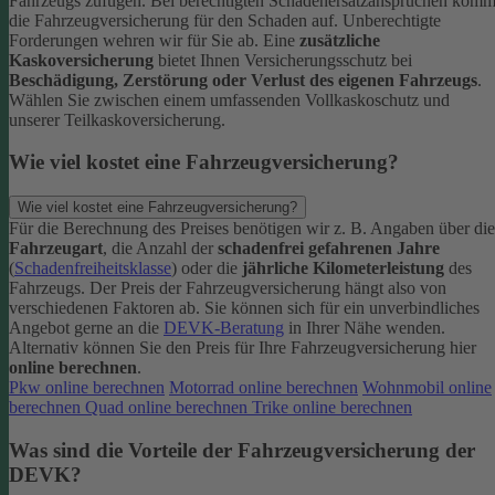
Fahrzeugs zufügen.
Bei berechtigten Schadenersatzansprüchen komm
die Fahrzeugversicherung für den Schaden auf. Unberechtigte
Forderungen wehren wir für Sie ab.
Eine
zusätzliche
Kaskoversicherung
bietet Ihnen Versicherungsschutz bei
Beschädigung, Zerstörung oder Verlust des eigenen Fahrzeugs
.
Wählen Sie zwischen einem umfassenden Vollkaskoschutz und
unserer Teilkaskoversicherung.
Wie viel kostet eine Fahrzeugversicherung?
Wie viel kostet eine Fahrzeugversicherung?
Für die Berechnung des Preises benötigen wir z. B. Angaben über die
Fahrzeugart
, die Anzahl der
schadenfrei gefahrenen Jahre
(
Schadenfreiheitsklasse
) oder die
jährliche Kilometerleistung
des
Fahrzeugs. Der Preis der Fahrzeugversicherung hängt also von
verschiedenen Faktoren ab. Sie können sich für ein unverbindliches
Angebot gerne an die
DEVK-Beratung
in Ihrer Nähe wenden.
Alternativ können Sie den Preis für Ihre Fahrzeugversicherung hier
online berechnen
.
Pkw online berechnen
Motorrad online berechnen
Wohnmobil online
berechnen
Quad online berechnen
Trike online berechnen
Was sind die Vorteile der Fahrzeugversicherung der
DEVK?