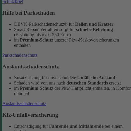
Schutzbrief
Hilfe bei Parkschäden
DEVK-Parkschadenschutz® für
Dellen und Kratzer
Smart-Repair-Verfahren sorgt für
schnelle Behebung
(Erstattung bis max. 250 Euro)
im
Premium-Schutz
unserer Pkw-Kaskoversicherungen
enthalten
Parkschadenschutz
Auslandsschadenschutz
Zusatzleistung für unverschuldete
Unfälle im Ausland
Schaden wird von uns nach
deutschen Standards
ersetzt
im
Premium-Schutz
der Pkw-Haftpflicht enthalten, in Komfor
optional
Auslandsschadenschutz
Kfz-Unfallversicherung
Entschädigung für
Fahrende und Mitfahrende
bei einem