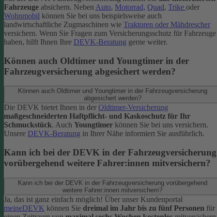
Fahrzeuge
absichern. Neben
Auto
,
Motorrad,
Quad
,
Trike
oder
Wohnmobil
können Sie bei uns beispielsweise auch
landwirtschaftliche Zugmaschinen wie
Traktoren oder Mähdrescher
versichern.
Wenn Sie Fragen zum Versicherungsschutz für Fahrzeuge
haben, hilft Ihnen Ihre
DEVK-Beratung
gerne weiter.
Können auch Oldtimer und Youngtimer in der
Fahrzeugversicherung abgesichert werden?
Können auch Oldtimer und Youngtimer in der Fahrzeugversicherung
abgesichert werden?
Die DEVK bietet Ihnen in der
Oldtimer-Versicherung
maßgeschneiderten Haftpflicht- und Kaskoschutz für Ihr
Schmuckstück
. Auch
Youngtimer
können Sie bei uns versichern.
Unsere
DEVK-Beratung
in Ihrer Nähe informiert Sie ausführlich.
Kann ich bei der DEVK in der Fahrzeugversicherung
vorübergehend weitere Fahrer:innen mitversichern?
Kann ich bei der DEVK in der Fahrzeugversicherung vorübergehend
weitere Fahrer:innen mitversichern?
Ja, das ist ganz einfach möglich! Über unser Kundenportal
meineDEVK
können Sie
dreimal im Jahr bis zu fünf Personen
für
einen Zeitraum von
maximal sechs Wochen kostenlos
mitversichern