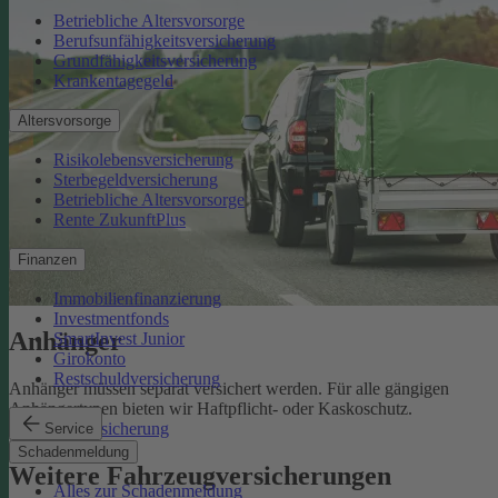
Betriebliche Altersvorsorge
Berufsunfähigkeitsversicherung
Grundfähigkeitsversicherung
Krankentagegeld
Altersvorsorge
Risikolebensversicherung
Sterbegeldversicherung
Betriebliche Altersvorsorge
Rente ZukunftPlus
Finanzen
Immobilienfinanzierung
Investmentfonds
Anhänger
SmartInvest Junior
Girokonto
Restschuldversicherung
Anhänger müssen separat versichert werden. Für alle gängigen
Anhängertypen bieten wir Haftpflicht- oder Kaskoschutz.
Anhängerversicherung
Service
Schadenmeldung
Weitere Fahrzeugversicherungen
Alles zur Schadenmeldung