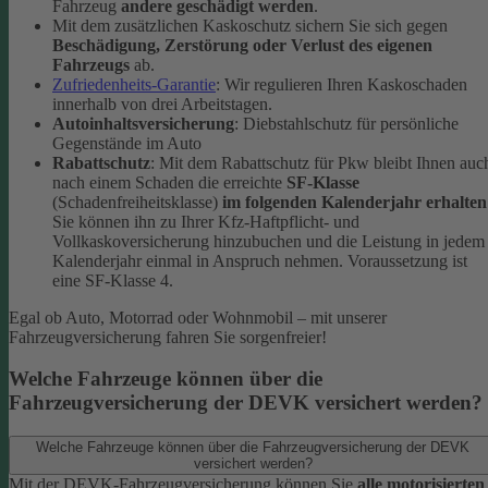
Fahrzeug
andere geschädigt werden
.
Mit dem zusätzlichen Kaskoschutz sichern Sie sich gegen
Beschädigung, Zerstörung oder Verlust des eigenen
Fahrzeugs
ab.
Zufriedenheits-Garantie
: Wir regulieren Ihren Kaskoschaden
innerhalb von drei Arbeitstagen.
Autoinhaltsversicherung
: Diebstahlschutz für persönliche
Gegenstände im Auto
Rabattschutz
: Mit dem Rabattschutz für Pkw bleibt Ihnen auc
nach einem Schaden die erreichte
SF-Klasse
(Schadenfreiheitsklasse)
im folgenden Kalenderjahr erhalten
Sie können ihn zu Ihrer Kfz-Haftpflicht- und
Vollkaskoversicherung hinzubuchen und die Leistung in jedem
Kalenderjahr einmal in Anspruch nehmen. Voraussetzung ist
eine SF-Klasse 4.
Egal ob Auto, Motorrad oder Wohnmobil – mit unserer
Fahrzeugversicherung fahren Sie sorgenfreier!
Welche Fahrzeuge können über die
Fahrzeugversicherung der DEVK versichert werden?
Welche Fahrzeuge können über die Fahrzeugversicherung der DEVK
versichert werden?
Mit der DEVK-Fahrzeugversicherung können Sie
alle motorisierten