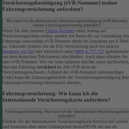
Versicherungsbestätigung (eVB-Nummer) meiner
Fahrzeugversicherung anfordern?
Wie kann ich die elektronische Versicherungsbestätigung (eVB-Nummer)
meiner Fahrzeugversicherung anfordern?
Wenn Sie über unseren
Online-Rechner
einen Antrag auf
Versicherungsschutz stellen, senden wir Ihnen die zur Anmeldung des
Fahrzeugs notwendige eVB-​Nummer direkt im Anschluss per E-Mail
zu.
Alternativ können Sie die Kfz-​Versicherung auch bei unserer
Beratung vor Ort
oder telefonisch unter
0800 4-​757-757
(gebührenfre
aus dem deutschen Telefonnetz) abschließen. Auch dann erhalten Sie
eine eVB-Nummer.
Wer ein Auto zulassen möchte, muss nachweisen
dass das Fahrzeug
versichert
ist. Die eVB dient als
Versicherungsnachweis. Anhand der eVB-Nummer (siebenstelliger
Code) kann die Zulassungsbehörde die Versicherungsbestätigung Ihre
Fahrzeugversicherung elektronisch abrufen.
Fahrzeugversicherung: Wie kann ich die
Internationale Versicherungskarte anfordern?
Fahrzeugversicherung: Wie kann ich die Internationale Versicherungskarte
anfordern?
Fordern Sie die Internationale Versicherungskarte/Servicecard schnell
und kostenlos über unser Onlineportal meineDEVK bei uns an.