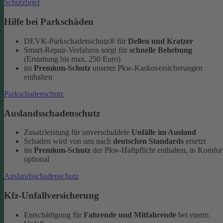
Schutzbrief
Hilfe bei Parkschäden
DEVK-Parkschadenschutz® für
Dellen und Kratzer
Smart-Repair-Verfahren sorgt für
schnelle Behebung
(Erstattung bis max. 250 Euro)
im
Premium-Schutz
unserer Pkw-Kaskoversicherungen
enthalten
Parkschadenschutz
Auslandsschadenschutz
Zusatzleistung für unverschuldete
Unfälle im Ausland
Schaden wird von uns nach
deutschen Standards
ersetzt
im
Premium-Schutz
der Pkw-Haftpflicht enthalten, in Komfor
optional
Auslandsschadenschutz
Kfz-Unfallversicherung
Entschädigung für
Fahrende und Mitfahrende
bei einem