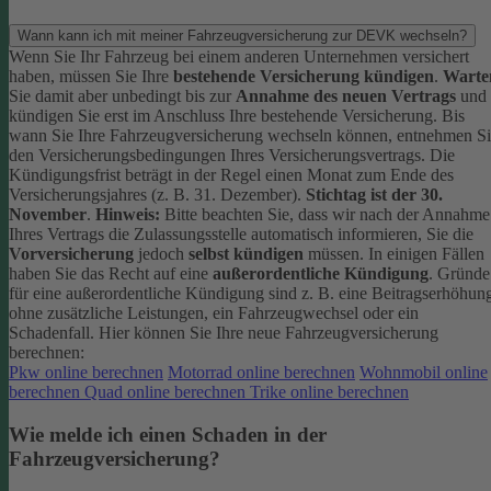
Wann kann ich mit meiner Fahrzeugversicherung zur DEVK wechseln?
Wenn Sie Ihr Fahrzeug bei einem anderen Unternehmen versichert
haben, müssen Sie Ihre
bestehende Versicherung kündigen
.
Warte
Sie damit aber unbedingt bis zur
Annahme des neuen Vertrags
und
kündigen Sie erst im Anschluss Ihre bestehende Versicherung.
Bis
wann Sie Ihre Fahrzeugversicherung wechseln können, entnehmen S
den Versicherungsbedingungen Ihres Versicherungsvertrags. Die
Kündigungsfrist beträgt in der Regel einen Monat zum Ende des
Versicherungsjahres (z. B. 31. Dezember).
Stichtag ist der 30.
November
.
Hinweis:
Bitte beachten Sie, dass wir nach der Annahme
Ihres Vertrags die Zulassungsstelle automatisch informieren, Sie die
Vorversicherung
jedoch
selbst kündigen
müssen.
In einigen Fällen
haben Sie das Recht auf eine
außerordentliche Kündigung
. Gründe
für eine außerordentliche Kündigung sind z. B. eine Beitragserhöhun
ohne zusätzliche Leistungen, ein Fahrzeugwechsel oder ein
Schadenfall.
Hier können Sie Ihre neue Fahrzeugversicherung
berechnen:
Pkw online berechnen
Motorrad online berechnen
Wohnmobil online
berechnen
Quad online berechnen
Trike online berechnen
Wie melde ich einen Schaden in der
Fahrzeugversicherung?