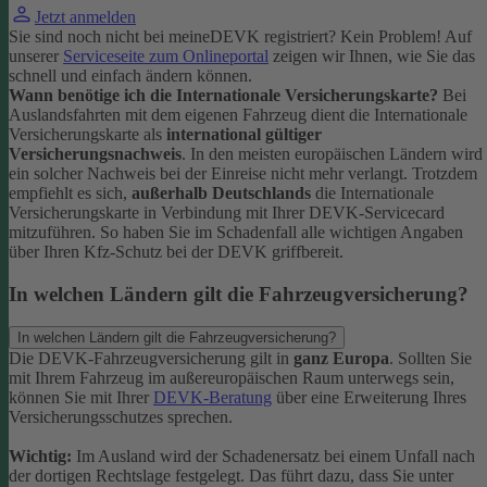
Jetzt anmelden
Sie sind noch nicht bei meineDEVK registriert? Kein Problem! Auf
unserer
Serviceseite zum Onlineportal
zeigen wir Ihnen, wie Sie das
schnell und einfach ändern können.
Wann benötige ich die Internationale Versicherungskarte?
Bei
Auslandsfahrten mit dem eigenen Fahrzeug dient die Internationale
Versicherungskarte als
international gültiger
Versicherungsnachweis
.
In den meisten europäischen Ländern wird
ein solcher Nachweis bei der Einreise nicht mehr verlangt. Trotzdem
empfiehlt es sich,
außerhalb Deutschlands
die Internationale
Versicherungskarte in Verbindung mit Ihrer DEVK-Servicecard
mitzuführen. So haben Sie im Schadenfall alle wichtigen Angaben
über Ihren Kfz-Schutz bei der DEVK griffbereit.
In welchen Ländern gilt die Fahrzeugversicherung?
In welchen Ländern gilt die Fahrzeugversicherung?
Die DEVK-Fahrzeugversicherung gilt in
ganz Europa
. Sollten Sie
mit Ihrem Fahrzeug im außereuropäischen Raum unterwegs sein,
können Sie mit Ihrer
DEVK-Beratung
über eine Erweiterung Ihres
Versicherungsschutzes sprechen.
Wichtig:
Im Ausland wird der Schadenersatz bei einem Unfall nach
der dortigen Rechtslage festgelegt. Das führt dazu, dass Sie unter