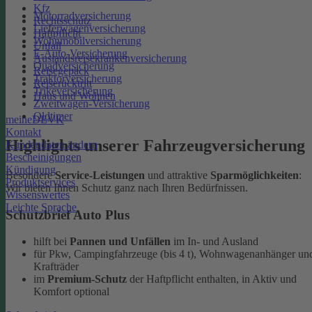
Kfz
Motorradversicherung
Rechtsschutz
Lieferwagenversicherung
Haftpflicht
Wohnmobilversicherung
Unfall
E-Auto-Versicherung
Auslandsreisekrankenversicherung
Quadversicherung
Reisegepäck
Traktorversicherung
Reiserücktritt
Trikeversicherung
Haus und Wohnen
Zweitwagen-Versicherung
Oldtimer
meineDEVK
Kontakt
Highlights unserer Fahrzeugversicherung
Kundendaten ändern
Bescheinigungen
Kündigung
Besondere
Service-Leistungen
und attraktive
Sparmöglichkeiten
:
Produktservices
Wir bieten Ihnen Schutz ganz nach Ihren Bedürfnissen.
Wissenswertes
Leichte Sprache
Schutzbrief Auto Plus
hilft bei
Pannen und Unfällen
im In- und Ausland
für Pkw, Campingfahrzeuge (bis 4 t), Wohnwagenanhänger un
Krafträder
im
Premium-Schutz
der Haftpflicht enthalten, in Aktiv und
Komfort optional