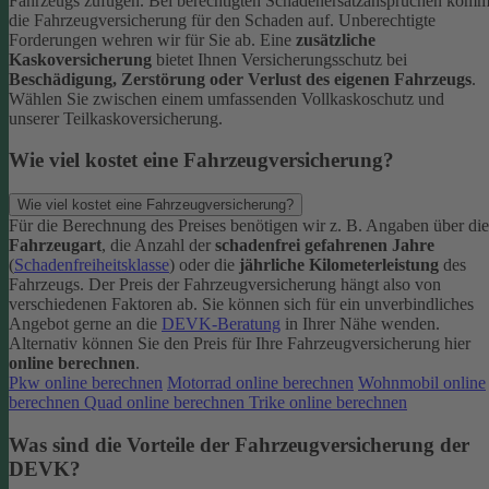
Fahrzeugs zufügen.
Bei berechtigten Schadenersatzansprüchen komm
die Fahrzeugversicherung für den Schaden auf. Unberechtigte
Forderungen wehren wir für Sie ab.
Eine
zusätzliche
Kaskoversicherung
bietet Ihnen Versicherungsschutz bei
Beschädigung, Zerstörung oder Verlust des eigenen Fahrzeugs
.
Wählen Sie zwischen einem umfassenden Vollkaskoschutz und
unserer Teilkaskoversicherung.
Wie viel kostet eine Fahrzeugversicherung?
Wie viel kostet eine Fahrzeugversicherung?
Für die Berechnung des Preises benötigen wir z. B. Angaben über die
Fahrzeugart
, die Anzahl der
schadenfrei gefahrenen Jahre
(
Schadenfreiheitsklasse
) oder die
jährliche Kilometerleistung
des
Fahrzeugs. Der Preis der Fahrzeugversicherung hängt also von
verschiedenen Faktoren ab. Sie können sich für ein unverbindliches
Angebot gerne an die
DEVK-Beratung
in Ihrer Nähe wenden.
Alternativ können Sie den Preis für Ihre Fahrzeugversicherung hier
online berechnen
.
Pkw online berechnen
Motorrad online berechnen
Wohnmobil online
berechnen
Quad online berechnen
Trike online berechnen
Was sind die Vorteile der Fahrzeugversicherung der
DEVK?