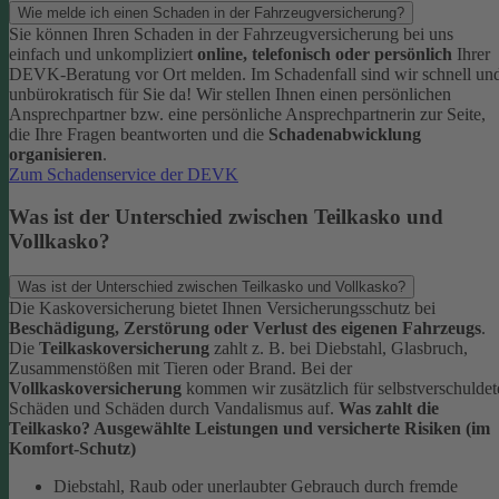
Wie melde ich einen Schaden in der Fahrzeugversicherung?
Sie können Ihren Schaden in der Fahrzeugversicherung bei uns
einfach und unkompliziert
online, telefonisch oder persönlich
Ihrer
DEVK-Beratung vor Ort melden. Im Schadenfall sind wir schnell un
unbürokratisch für Sie da!
Wir stellen Ihnen einen persönlichen
Ansprechpartner bzw. eine persönliche Ansprechpartnerin zur Seite,
die Ihre Fragen beantworten und die
Schadenabwicklung
organisieren
.
Zum Schadenservice der DEVK
Was ist der Unterschied zwischen Teilkasko und
Vollkasko?
Was ist der Unterschied zwischen Teilkasko und Vollkasko?
Die Kaskoversicherung bietet Ihnen Versicherungsschutz bei
Beschädigung, Zerstörung oder Verlust des eigenen Fahrzeugs
.
Die
Teilkaskoversicherung
zahlt z. B. bei Diebstahl, Glasbruch,
Zusammenstößen mit Tieren oder Brand. Bei der
Vollkaskoversicherung
kommen wir zusätzlich für selbstverschuldet
Schäden und Schäden durch Vandalismus auf.
Was zahlt die
Teilkasko? Ausgewählte Leistungen und versicherte Risiken (im
Komfort-Schutz)
Diebstahl, Raub oder unerlaubter Gebrauch durch fremde