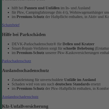
hilft bei
Pannen und Unfällen
im In- und Ausland
für Pkw, Campingfahrzeuge (bis 4 t), Wohnwagenanhänger und
im
Premium-Schutz
der Haftpflicht enthalten, in Aktiv und K
Schutzbrief
Hilfe bei Parkschäden
DEVK-Parkschadenschutz® für
Dellen und Kratzer
Smart-Repair-Verfahren sorgt für
schnelle Behebung
(Erstattu
im
Premium-Schutz
unserer Pkw-Kaskoversicherungen enthal
Parkschadenschutz
Auslandsschadenschutz
Zusatzleistung für unverschuldete
Unfälle im Ausland
Schaden wird von uns nach
deutschen Standards
ersetzt
im
Premium-Schutz
der Pkw-Haftpflicht enthalten, in Komfort
Auslandsschadenschutz
Kfz-Unfallversicherung