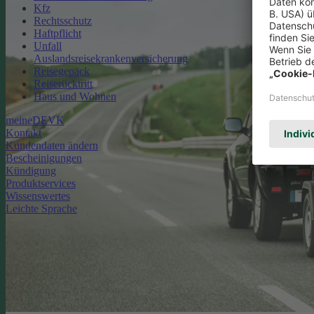
Kfz
Rechtsschutz
Haftpflicht
Unfall
Auslandsreisekrankenversicherung
Reisegepäck
Reiserücktritt
Haus und Wohnen
meineDEVK
Kontakt
Kundendaten ändern
Bescheinigungen
Kündigung
Produktservices
Wissenswertes
Leichte Sprache