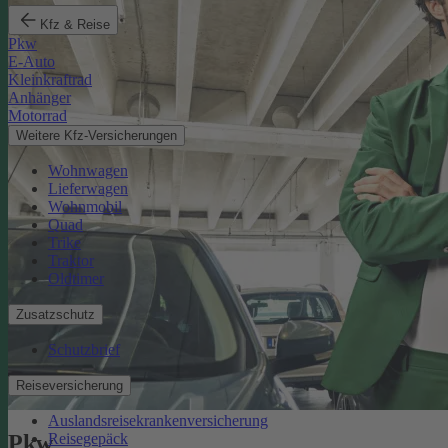
Kfz & Reise
Pkw
E-Auto
Kleinkraftrad
Anhänger
Motorrad
Weitere Kfz-Versicherungen
Wohnwagen
Lieferwagen
Wohnmobil
Quad
Trike
Traktor
Oldtimer
Zusatzschutz
Schutzbrief
Reiseversicherung
Auslandsreisekrankenversicherung
Reisegepäck
Pkw