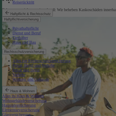
Reiserücktritt
Fahrzeugversicherung in schnell: Wir beheben Kaskoschäden innerhal
Haftpflicht & Rechtsschutz
Pkw-Versicherung
Haftpflichtversicherung
Privathaftpflicht
Dienst und Beruf
Tierhalter
Haus und Bau
Rechtsschutzversicherung
Alles zur Rechtsschutzversicherung
Privat, Beruf und Verkehr
Privat und Beruf
Verkehr
Wohnen und Gebäude
Haus & Wohnen
Alles zu Haus & Wohnen
Wohngebäudeversicherung
Hausratversicherung
Elementarversicherung
Glasversicherung