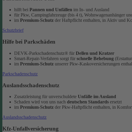
hilft bei
Pannen und Unfällen
im In- und Ausland
für Pkw, Campingfahrzeuge (bis 4 t), Wohnwagenanhänger und
im
Premium-Schutz
der Haftpflicht enthalten, in Aktiv und K
Schutzbrief
Hilfe bei Parkschäden
DEVK-Parkschadenschutz® für
Dellen und Kratzer
Smart-Repair-Verfahren sorgt für
schnelle Behebung
(Erstattu
im
Premium-Schutz
unserer Pkw-Kaskoversicherungen enthal
Parkschadenschutz
Auslandsschadenschutz
Zusatzleistung für unverschuldete
Unfälle im Ausland
Schaden wird von uns nach
deutschen Standards
ersetzt
im
Premium-Schutz
der Pkw-Haftpflicht enthalten, in Komfort
Auslandsschadenschutz
Kfz-Unfallversicherung