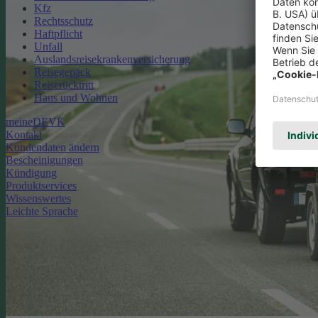
Kfz
Rechtsschutz
Haftpflicht
Unfall
Auslandsreisekrankenversicherung
Reisegepäck
Reiserücktritt
Haus und Wohnen
meineDEVK
Kontakt
Kundendaten ändern
Bescheinigungen
Kündigung
Produktservices
Wissenswertes
Leichte Sprache