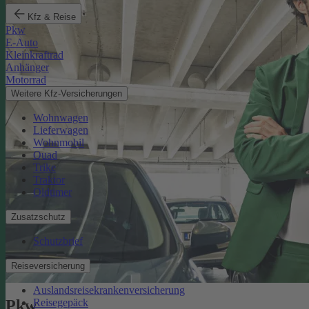
Kfz & Reise
Pkw
E-Auto
Kleinkraftrad
Anhänger
Motorrad
Weitere Kfz-Versicherungen
Wohnwagen
Lieferwagen
Wohnmobil
Quad
Trike
Traktor
Oldtimer
Zusatzschutz
Schutzbrief
Reiseversicherung
Auslandsreisekrankenversicherung
Reisegepäck
Pkw