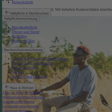
Reiserücktritt
Fahrzeugversicherung in schnell: Wir beheben Kaskoschäden innerhal
Haftpflicht & Rechtsschutz
Pkw-Versicherung
Haftpflichtversicherung
Privathaftpflicht
Dienst und Beruf
Tierhalter
Haus und Bau
Rechtsschutzversicherung
Alles zur Rechtsschutzversicherung
Privat, Beruf und Verkehr
Privat und Beruf
Verkehr
Wohnen und Gebäude
Haus & Wohnen
Alles zu Haus & Wohnen
Wohngebäudeversicherung
Hausratversicherung
Elementarversicherung
Glasversicherung