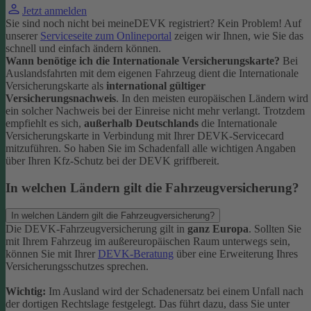
Jetzt anmelden
Sie sind noch nicht bei meineDEVK registriert? Kein Problem! Auf
unserer
Serviceseite zum Onlineportal
zeigen wir Ihnen, wie Sie das
schnell und einfach ändern können.
Wann benötige ich die Internationale Versicherungskarte?
Bei
Auslandsfahrten mit dem eigenen Fahrzeug dient die Internationale
Versicherungskarte als
international gültiger
Versicherungsnachweis
.
In den meisten europäischen Ländern wird
ein solcher Nachweis bei der Einreise nicht mehr verlangt. Trotzdem
empfiehlt es sich,
außerhalb Deutschlands
die Internationale
Versicherungskarte in Verbindung mit Ihrer DEVK-Servicecard
mitzuführen. So haben Sie im Schadenfall alle wichtigen Angaben
über Ihren Kfz-Schutz bei der DEVK griffbereit.
In welchen Ländern gilt die Fahrzeugversicherung?
In welchen Ländern gilt die Fahrzeugversicherung?
Die DEVK-Fahrzeugversicherung gilt in
ganz Europa
. Sollten Sie
mit Ihrem Fahrzeug im außereuropäischen Raum unterwegs sein,
können Sie mit Ihrer
DEVK-Beratung
über eine Erweiterung Ihres
Versicherungsschutzes sprechen.
Wichtig:
Im Ausland wird der Schadenersatz bei einem Unfall nach
der dortigen Rechtslage festgelegt. Das führt dazu, dass Sie unter