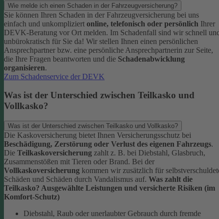
Wie melde ich einen Schaden in der Fahrzeugversicherung?
Sie können Ihren Schaden in der Fahrzeugversicherung bei uns
einfach und unkompliziert
online, telefonisch oder persönlich
Ihrer
DEVK-Beratung vor Ort melden. Im Schadenfall sind wir schnell un
unbürokratisch für Sie da!
Wir stellen Ihnen einen persönlichen
Ansprechpartner bzw. eine persönliche Ansprechpartnerin zur Seite,
die Ihre Fragen beantworten und die
Schadenabwicklung
organisieren
.
Zum Schadenservice der DEVK
Was ist der Unterschied zwischen Teilkasko und
Vollkasko?
Was ist der Unterschied zwischen Teilkasko und Vollkasko?
Die Kaskoversicherung bietet Ihnen Versicherungsschutz bei
Beschädigung, Zerstörung oder Verlust des eigenen Fahrzeugs
.
Die
Teilkaskoversicherung
zahlt z. B. bei Diebstahl, Glasbruch,
Zusammenstößen mit Tieren oder Brand. Bei der
Vollkaskoversicherung
kommen wir zusätzlich für selbstverschuldet
Schäden und Schäden durch Vandalismus auf.
Was zahlt die
Teilkasko? Ausgewählte Leistungen und versicherte Risiken (im
Komfort-Schutz)
Diebstahl, Raub oder unerlaubter Gebrauch durch fremde