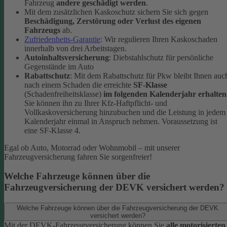
Fahrzeug
andere geschädigt werden
.
Mit dem zusätzlichen Kaskoschutz sichern Sie sich gegen
Beschädigung, Zerstörung oder Verlust des eigenen
Fahrzeugs
ab.
Zufriedenheits-Garantie
: Wir regulieren Ihren Kaskoschaden
innerhalb von drei Arbeitstagen.
Autoinhaltsversicherung
: Diebstahlschutz für persönliche
Gegenstände im Auto
Rabattschutz
: Mit dem Rabattschutz für Pkw bleibt Ihnen auc
nach einem Schaden die erreichte
SF-Klasse
(Schadenfreiheitsklasse)
im folgenden Kalenderjahr erhalten
Sie können ihn zu Ihrer Kfz-Haftpflicht- und
Vollkaskoversicherung hinzubuchen und die Leistung in jedem
Kalenderjahr einmal in Anspruch nehmen. Voraussetzung ist
eine SF-Klasse 4.
Egal ob Auto, Motorrad oder Wohnmobil – mit unserer
Fahrzeugversicherung fahren Sie sorgenfreier!
Welche Fahrzeuge können über die
Fahrzeugversicherung der DEVK versichert werden?
Welche Fahrzeuge können über die Fahrzeugversicherung der DEVK
versichert werden?
Mit der DEVK-Fahrzeugversicherung können Sie
alle motorisierten