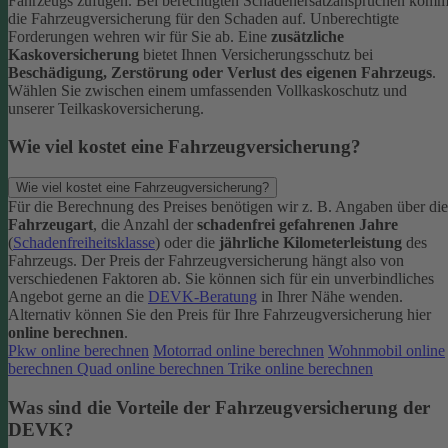
Fahrzeugs zufügen.
Bei berechtigten Schadenersatzansprüchen komm
die Fahrzeugversicherung für den Schaden auf. Unberechtigte
Forderungen wehren wir für Sie ab.
Eine
zusätzliche
Kaskoversicherung
bietet Ihnen Versicherungsschutz bei
Beschädigung, Zerstörung oder Verlust des eigenen Fahrzeugs
.
Wählen Sie zwischen einem umfassenden Vollkaskoschutz und
unserer Teilkaskoversicherung.
Wie viel kostet eine Fahrzeugversicherung?
Wie viel kostet eine Fahrzeugversicherung?
Für die Berechnung des Preises benötigen wir z. B. Angaben über die
Fahrzeugart
, die Anzahl der
schadenfrei gefahrenen Jahre
(
Schadenfreiheitsklasse
) oder die
jährliche Kilometerleistung
des
Fahrzeugs. Der Preis der Fahrzeugversicherung hängt also von
verschiedenen Faktoren ab. Sie können sich für ein unverbindliches
Angebot gerne an die
DEVK-Beratung
in Ihrer Nähe wenden.
Alternativ können Sie den Preis für Ihre Fahrzeugversicherung hier
online berechnen
.
Pkw online berechnen
Motorrad online berechnen
Wohnmobil online
berechnen
Quad online berechnen
Trike online berechnen
Was sind die Vorteile der Fahrzeugversicherung der
DEVK?