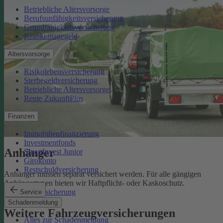
Betriebliche Altersvorsorge
Berufsunfähigkeitsversicherung
Grundfähigkeitsversicherung
Krankentagegeld
Altersvorsorge
Risikolebensversicherung
Sterbegeldversicherung
Betriebliche Altersvorsorge
Rente ZukunftPlus
Finanzen
Immobilienfinanzierung
Investmentfonds
Anhänger
SmartInvest Junior
Girokonto
Restschuldversicherung
Anhänger müssen separat versichert werden. Für alle gängigen
Anhängertypen bieten wir Haftpflicht- oder Kaskoschutz.
Anhängerversicherung
Service
Schadenmeldung
Weitere Fahrzeugversicherungen
Alles zur Schadenmeldung