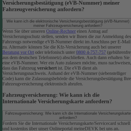
Versicherungsbestätigung (eVB-Nummer) meiner
Fahrzeugversicherung anfordern?
Wie kann ich die elektronische Versicherungsbestätigung (eVB-Nummer)
meiner Fahrzeugversicherung anfordern?
Wenn Sie über unseren
Online-Rechner
einen Antrag auf
Versicherungsschutz stellen, senden wir Ihnen die zur Anmeldung des
Fahrzeugs notwendige eVB-​Nummer direkt im Anschluss per E-Mail
zu.
Alternativ können Sie die Kfz-​Versicherung auch bei unserer
Beratung vor Ort
oder telefonisch unter
0800 4-​757-757
(gebührenfre
aus dem deutschen Telefonnetz) abschließen. Auch dann erhalten Sie
eine eVB-Nummer.
Wer ein Auto zulassen möchte, muss nachweisen
dass das Fahrzeug
versichert
ist. Die eVB dient als
Versicherungsnachweis. Anhand der eVB-Nummer (siebenstelliger
Code) kann die Zulassungsbehörde die Versicherungsbestätigung Ihre
Fahrzeugversicherung elektronisch abrufen.
Fahrzeugversicherung: Wie kann ich die
Internationale Versicherungskarte anfordern?
Fahrzeugversicherung: Wie kann ich die Internationale Versicherungskarte
anfordern?
Fordern Sie die Internationale Versicherungskarte/Servicecard schnell
und kostenlos über unser Onlineportal meineDEVK bei uns an.