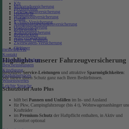
Kfz
Motorradversicherung
Rechtsschutz
Lieferwagenversicherung
Haftpflicht
Wohnmobilversicherung
Unfall
E-Auto-Versicherung
Auslandsreisekrankenversicherung
Quadversicherung
Reisegepäck
Traktorversicherung
Reiserücktritt
Trikeversicherung
Haus und Wohnen
Zweitwagen-Versicherung
Oldtimer
meineDEVK
Kontakt
Highlights unserer Fahrzeugversicherung
Kundendaten ändern
Bescheinigungen
Kündigung
Besondere
Service-Leistungen
und attraktive
Sparmöglichkeiten
:
Produktservices
Wir bieten Ihnen Schutz ganz nach Ihren Bedürfnissen.
Wissenswertes
Leichte Sprache
Schutzbrief Auto Plus
hilft bei
Pannen und Unfällen
im In- und Ausland
für Pkw, Campingfahrzeuge (bis 4 t), Wohnwagenanhänger un
Krafträder
im
Premium-Schutz
der Haftpflicht enthalten, in Aktiv und
Komfort optional