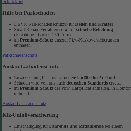
Schutzbrief
Hilfe bei Parkschäden
DEVK-Parkschadenschutz® für
Dellen und Kratzer
Smart-Repair-Verfahren sorgt für
schnelle Behebung
(Erstattung bis max. 250 Euro)
im
Premium-Schutz
unserer Pkw-Kaskoversicherungen
enthalten
Parkschadenschutz
Auslandsschadenschutz
Zusatzleistung für unverschuldete
Unfälle im Ausland
Schaden wird von uns nach
deutschen Standards
ersetzt
im
Premium-Schutz
der Pkw-Haftpflicht enthalten, in Komfor
optional
Auslandsschadenschutz
Kfz-Unfallversicherung
Entschädigung für
Fahrende und Mitfahrende
bei einem