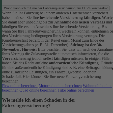
Wann kann ich mit meiner Fahrzeugversicherung zur DEVK wechseln?
Wenn Sie Ihr Fahrzeug bei einem anderen Unternehmen versichert
haben, müssen Sie Ihre
bestehende Versicherung kündigen
.
Warte
Sie damit aber unbedingt bis zur
Annahme des neuen Vertrags
und
kündigen Sie erst im Anschluss Ihre bestehende Versicherung.
Bis
wann Sie Ihre Fahrzeugversicherung wechseln können, entnehmen S
den Versicherungsbedingungen Ihres Versicherungsvertrags. Die
Kündigungsfrist beträgt in der Regel einen Monat zum Ende des
Versicherungsjahres (z. B. 31. Dezember).
Stichtag ist der 30.
November
.
Hinweis:
Bitte beachten Sie, dass wir nach der Annahme
Ihres Vertrags die Zulassungsstelle automatisch informieren, Sie die
Vorversicherung
jedoch
selbst kündigen
müssen.
In einigen Fällen
haben Sie das Recht auf eine
außerordentliche Kündigung
. Gründe
für eine außerordentliche Kündigung sind z. B. eine Beitragserhöhun
ohne zusätzliche Leistungen, ein Fahrzeugwechsel oder ein
Schadenfall.
Hier können Sie Ihre neue Fahrzeugversicherung
berechnen:
Pkw online berechnen
Motorrad online berechnen
Wohnmobil online
berechnen
Quad online berechnen
Trike online berechnen
Wie melde ich einen Schaden in der
Fahrzeugversicherung?