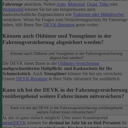
Fahrzeuge
absichern. Neben
Auto
,
Motorrad,
Quad
,
Trike
oder
Wohnmobil
können Sie bei uns beispielsweise auch
landwirtschaftliche Zugmaschinen wie
Traktoren oder Mähdrescher
versichern.
Wenn Sie Fragen zum Versicherungsschutz für Fahrzeuge
haben, hilft Ihnen Ihre
DEVK-Beratung
gerne weiter.
Können auch Oldtimer und Youngtimer in der
Fahrzeugversicherung abgesichert werden?
Können auch Oldtimer und Youngtimer in der Fahrzeugversicherung
abgesichert werden?
Die DEVK bietet Ihnen in der
Oldtimer-Versicherung
maßgeschneiderten Haftpflicht- und Kaskoschutz für Ihr
Schmuckstück
. Auch
Youngtimer
können Sie bei uns versichern.
Unsere
DEVK-Beratung
in Ihrer Nähe informiert Sie ausführlich.
Kann ich bei der DEVK in der Fahrzeugversicherung
vorübergehend weitere Fahrer:innen mitversichern?
Kann ich bei der DEVK in der Fahrzeugversicherung vorübergehend
weitere Fahrer:innen mitversichern?
Ja, das ist ganz einfach möglich! Über unser Kundenportal
meineDEVK
können Sie
dreimal im Jahr bis zu fünf Personen
für
einen Zeitraum von
maximal sechs Wochen kostenlos
mitversichern