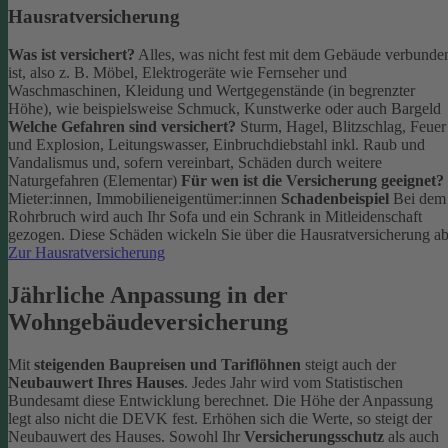
Hausratversicherung
Was ist versichert?
Alles, was nicht fest mit dem Gebäude verbunde
ist, also z. B. Möbel, Elektrogeräte wie Fernseher und
Waschmaschinen, Kleidung und Wertgegenstände (in begrenzter
Höhe), wie beispielsweise Schmuck, Kunstwerke oder auch Bargeld
Welche Gefahren sind versichert?
Sturm, Hagel, Blitzschlag, Feuer
und Explosion, Leitungswasser, Einbruchdiebstahl inkl. Raub und
Vandalismus und, sofern vereinbart, Schäden durch weitere
Naturgefahren (Elementar)
Für wen ist die Versicherung geeignet?
Mieter:innen, Immobilieneigentümer:innen
Schadenbeispiel
Bei dem
Rohrbruch wird auch Ihr Sofa und ein Schrank in Mitleidenschaft
gezogen. Diese Schäden wickeln Sie über die Hausratversicherung ab
Zur Hausratversicherung
Jährliche Anpassung in der
Wohngebäudeversicherung
Mit
steigenden Baupreisen und Tariflöhnen
steigt auch der
Neubauwert Ihres Hauses
. Jedes Jahr wird vom Statistischen
Bundesamt diese Entwicklung berechnet. Die Höhe der Anpassung
legt also nicht die DEVK fest.
Erhöhen sich die Werte, so steigt der
Neubauwert des Hauses. Sowohl Ihr
Versicherungsschutz
als auch