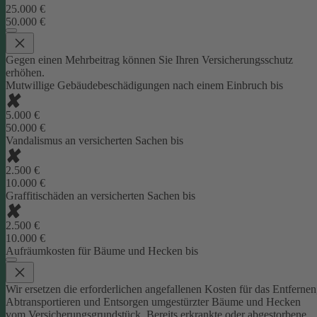
25.000 €
50.000 €
Gegen einen Mehrbeitrag können Sie Ihren Versicherungsschutz
erhöhen.
Mutwillige Gebäudebeschädigungen nach einem Einbruch bis
5.000 €
50.000 €
Vandalismus an versicherten Sachen bis
2.500 €
10.000 €
Graffitischäden an versicherten Sachen bis
2.500 €
10.000 €
Aufräumkosten für Bäume und Hecken bis
Wir ersetzen die erforderlichen angefallenen Kosten für das Entfernen
Abtransportieren und Entsorgen umgestürzter Bäume und Hecken
vom Versicherungsgrundstück. Bereits erkrankte oder abgestorbene