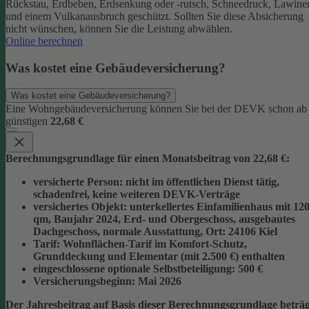
Rückstau, Erdbeben, Erdsenkung oder -rutsch, Schneedruck, Lawine
und einem Vulkanausbruch geschützt.
Sollten Sie diese Absicherung
nicht wünschen, können Sie die Leistung abwählen.
Online berechnen
Was kostet eine Gebäudeversicherung?
Was kostet eine Gebäudeversicherung?
Eine Wohngebäudeversicherung können Sie bei der DEVK schon ab
günstigen
22,68 €
Berechnungsgrundlage für einen Monatsbeitrag von 22,68 €:
versicherte Person:
nicht im öffentlichen Dienst tätig,
schadenfrei, keine weiteren DEVK-Verträge
versichertes Objekt:
unterkellertes Einfamilienhaus mit 12
qm, Baujahr 2024, Erd- und Obergeschoss, ausgebautes
Dachgeschoss, normale Ausstattung, Ort: 24106 Kiel
Tarif:
Wohnflächen-Tarif im Komfort-Schutz,
Grunddeckung und Elementar (mit 2.500 €) enthalten
eingeschlossene optionale Selbstbeteiligung:
500 €
Versicherungsbeginn:
Mai 2026
Der Jahresbeitrag auf Basis dieser Berechnungsgrundlage beträg