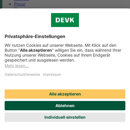
Presse
Das sind wir
Vorstand
Unternehmensberichte
Standorte
Kooperationen
Partnerschaft Deutsche Bahn
Nachhaltigkeit
Cookie-Einstellungen
Datenschutz
Impressum
Streitbeilegung
Nutzungshinweise
EU-Transparenzverordnung
Compliance
Barrierefreiheit
Social Media Icons sowie Verlinkungen, die mit
gekennzeichnet