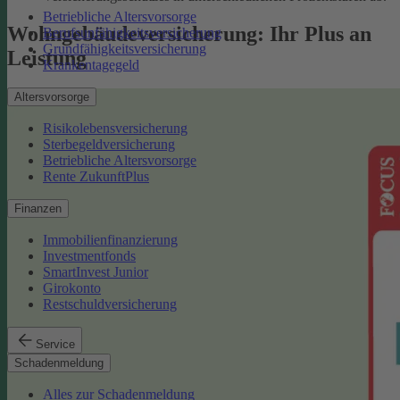
Betriebliche Altersvorsorge
Wohngebäudeversicherung: Ihr Plus an
Berufsunfähigkeitsversicherung
Grundfähigkeitsversicherung
Leistung
Krankentagegeld
Altersvorsorge
Risikolebensversicherung
Sterbegeldversicherung
Betriebliche Altersvorsorge
Rente ZukunftPlus
Finanzen
Immobilienfinanzierung
Investmentfonds
SmartInvest Junior
Girokonto
Restschuldversicherung
Service
Schadenmeldung
Alles zur Schadenmeldung