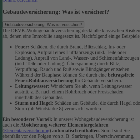
Gebäudeversicherung: Was ist versichert?
Gebäudeversicherung: Was ist versichert?
Die DEVK-Wohngebäudeversicherung deckt alle klassischen Risike
ab, denen eine Immobilie ausgesetzt ist. Nachfolgend einige Beispiele
Feuer:
Schäden, die durch Brand, Blitzschlag, Im- oder
Explosion, Aufprall eines Luftfahrzeugs (inkl. Teile oder
Ladung), Anprall von Land-, Wasser- und Schienenfahrzeugen
(inkl. Teile oder Ladung), Überspannung durch Blitz,
Verpuffung, Rauch und Ruß sowie Blindgänger entstehen.
Während der Bauphase können Sie durch eine
beitragsfreie
Feuer-Rohbauversicherung
Ihr Gebäude versichern.
Leitungswasser:
Wir sichern Sie ab, wenn Leitungswasser
austritt, z. B. nach einem Rohrbruch oder Frostschaden
innerhalb des Gebäudes.
Sturm und Hagel:
Schäden am Gebäude, die durch Hagel ode
Sturm (ab Windstärke 8) verursacht wurden.
Ein besonderer Vorteil:
In unserer Wohngebäudeversicherung ist
auch die
Absicherung weiterer Elementargefahren
(
Elementarversicherung
)
automatisch enthalten
. Somit sind Sie
ebenfalls vor den Folgen von z. B. Starkregen, Überschwemmung,