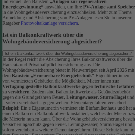
individuell den Baustein
„Anlagen zur regenerativen
Energiegewinnung“
auswählen, um Ihre
PV-Anlage samt Speiche
in die Wohngebäudeversicherung einzuschließen.
Mehr zum Thema
Anmeldung und Absicherung von PV-Anlagen lesen Sie in unserem
Ratgeber
Photovoltaikanlage versichern
.
Ist ein Balkonkraftwerk über die
Wohngebäudeversicherung abgesichert?
Ist ein Balkonkraftwerk über die Wohngebäudeversicherung abgesichert?
In der Regel reicht die Absicherung Ihres Balkonkraftwerks über die
Hausrat- und Privathaftpflichtversicherung aus.
Die
Wohngebäudeversicherung bietet in Neuverträgen seit April 2026 mit
dem
Baustein „Erneuerbare Energietechnik“
Eigentümer:innen
von vermieteten Gebäuden die Möglichkeit, Mieter:innen
zur
Verfügung gestellte Balkonkraftwerke
gegen
technische Gefahre
zu
versichern
. Zudem sind Balkonkraftwerke als Gebäudezubehör
gegen die Grundgefahren
Feuer, Leitungswasser, Sturm/Hagel
und
– sofern vereinbart – gegen weitere Elementargefahren versichert.
Beispiel:
Ein:e Eigentümer:in vermietet ein Einfamilienhaus und hat 
einem Balkon ein Balkonkraftwerk installiert, welches der Mieter bzw
die Mieterin nutzen kann. Über die Wohngebäudeversicherung besteh
Versicherungsschutz gegen Feuer, Leitungswasser, Sturm/Hagel und 
sofern vereinbart – weitere Elementargefahren. Dieser Schutz kann mi