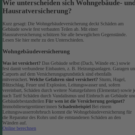
Wie unterscheiden sich Wohngebäude- un
Hausratversicherung?
Kurz gesagt: Die Wohngebäudeversicherung deckt Schäden am
Gebäude sowie fest verbauten Teilen ab. Mit einer
Hausratversicherung schützen Sie alle beweglichen Gegenstände.
Lesen Sie hier mehr zu den Unterschieden.
Wohngebäudeversicherung
Was ist versichert?
Das Gebäude selbst (Dach, Wände etc.) sowie
fest damit verbundene Einbauten, z. B. Heizungsanlagen. Garagen u
Carports auf dem Versicherungsgrundstück sind ebenfalls
mitversichert.
Welche Gefahren sind versichert?
Sturm, Hagel,
Blitzschlag, Feuer und Explosion, Leitungswasser und, sofern
vereinbart, Schäden durch weitere Naturgefahren (Elementar) sowie j
nach Tarif Schäden durch Vandalismus und Einbruch an Gebäude un
Gebäudebestandteilen
Für wen ist die Versicherung geeignet?
Immobilieneigentümer:innen
Schadenbeispiel
Bei einem
Leitungswasserrohrbruch kommt die Wohngebäudeversicherung für
die Reparatur des Rohrs und die entstandenen Schäden an den
Wänden auf.
Online berechnen