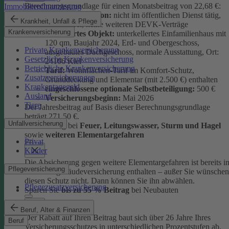
Berechnungsgrundlage für einen Monatsbeitrag von 22,68 €:
Immobilienfinanzierung
versicherte Person:
nicht im öffentlichen Dienst tätig,
Krankheit, Unfall & Pflege
schadenfrei, keine weiteren DEVK-Verträge
Krankenversicherung
versichertes Objekt:
unterkellertes Einfamilienhaus mit
120 qm, Baujahr 2024, Erd- und Obergeschoss,
Private Krankenversicherung
ausgebautes Dachgeschoss, normale Ausstattung, Ort:
Gesetzliche Krankenversicherung
24106 Kiel
Betriebliche Krankenversicherung
Tarif:
Wohnflächen-Tarif im Komfort-Schutz,
Zusatzversicherungen
Grunddeckung und Elementar (mit 2.500 €) enthalten
Krankentagegeld
eingeschlossene optionale Selbstbeteiligung:
500 €
Ausland
Versicherungsbeginn:
Mai 2026
Tiere
Der Jahresbeitrag auf Basis dieser Berechnungsgrundlage
beträgt 271,50 €.
Unfallversicherung
Absicherung bei
Feuer, Leitungswasser, Sturm und Hage
l
sowie
weiteren Elementargefahren
Privat
Kinder
Die Absicherung gegen weitere Elementargefahren ist bereits i
Pflegeversicherung
der Wohngebäudeversicherung enthalten – außer Sie wünschen
diesen Schutz nicht. Dann können Sie ihn abwählen.
Pflegezusatzversicherung
Sparen Sie
bis zu 55 % Beitrag
bei Neubauten
Beruf, Alter & Finanzen
Der Rabatt auf Ihren Beitrag baut sich über 26 Jahre Ihres
Beruf
Versicherungsschutzes in unterschiedlichen Prozentstufen ab.