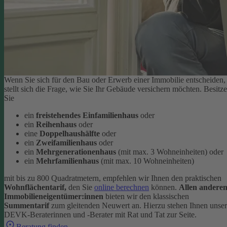
Wenn Sie sich für den Bau oder Erwerb einer Immobilie entscheiden,
stellt sich die Frage, wie Sie Ihr Gebäude versichern möchten. Besitz
Sie
ein
freistehendes Einfamilienhaus
oder
ein
Reihenhaus
oder
eine
Doppelhaushälfte
oder
ein
Zweifamilienhaus
oder
ein
Mehrgenerationenhaus
(mit max. 3 Wohneinheiten) oder
ein
Mehrfamilienhaus
(mit max. 10 Wohneinheiten)
mit bis zu 800 Quadratmetern, empfehlen wir Ihnen den praktischen
Wohnflächentarif,
den Sie
online berechnen
können.
Allen andere
Immobilieneigentümer:innen
bieten wir den klassischen
Summentarif
zum gleitenden Neuwert an. Hierzu stehen Ihnen unse
DEVK-Beraterinnen und -Berater mit Rat und Tat zur Seite.
Beratung finden