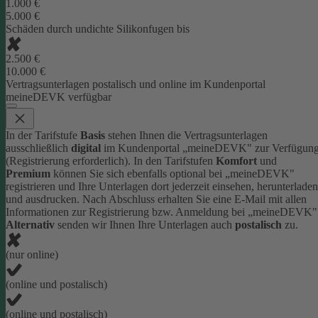
1.000 €
5.000 €
Schäden durch undichte Silikonfugen bis
2.500 €
10.000 €
Vertragsunterlagen postalisch und online im Kundenportal
meineDEVK verfügbar
In der Tarifstufe
Basis
stehen Ihnen die Vertragsunterlagen
ausschließlich
digital
im Kundenportal „meineDEVK" zur Verfügun
(Registrierung erforderlich).
In den Tarifstufen
Komfort
und
Premium
können Sie sich ebenfalls optional bei „meineDEVK"
registrieren und Ihre Unterlagen dort jederzeit einsehen, herunterladen
und ausdrucken. Nach Abschluss erhalten Sie eine E-Mail mit allen
Informationen zur Registrierung bzw. Anmeldung bei „meineDEVK"
Alternativ
senden wir Ihnen Ihre Unterlagen auch
postalisch
zu.
(nur online)
(online und postalisch)
(online und postalisch)