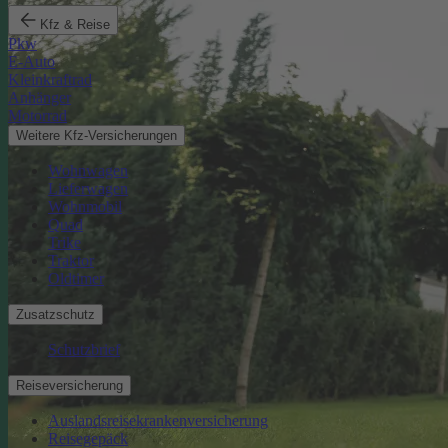
Kfz & Reise
Pkw
E-Auto
Kleinkraftrad
Anhänger
Motorrad
Weitere Kfz-Versicherungen
Wohnwagen
Lieferwagen
Wohnmobil
Quad
Trike
Traktor
Oldtimer
Zusatzschutz
Schutzbrief
Reiseversicherung
Auslandsreisekrankenversicherung
Reisegepäck