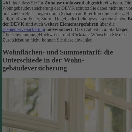
wichtiger, dass Sie Ihr
Zuhause umfassend abgesichert
wissen. Die
Wohngebäudeversicherung der DEVK schützt Sie dabei nicht nur vo
finanziellen Belastungen durch Schäden an Ihrer Immobilie, die z. B.
aufgrund von Feuer, Sturm, Hagel, oder Leitungswasser entstehen.
Be
der DEVK
sind auch
weitere Elementargefahren
über die
Elementarversicherung
mitversichert
. Dazu zählen u. a. Starkregen,
Überschwemmung/Hochwasser und Rückstau. Wünschen Sie diese
Zusatzleistung nicht, können Sie diese abwählen.
Wohnflächen- und Summentarif: die
Unterschiede in der Wohn­
gebäudeversicherung