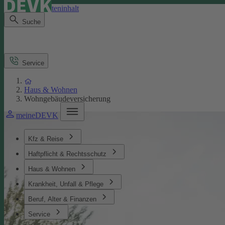
Direkt zum Seiteninhalt
Suche
Service
Haus & Wohnen
Wohngebäudeversicherung
meineDEVK
Kfz & Reise
Haftpflicht & Rechtsschutz
Haus & Wohnen
Krankheit, Unfall & Pflege
Beruf, Alter & Finanzen
Service