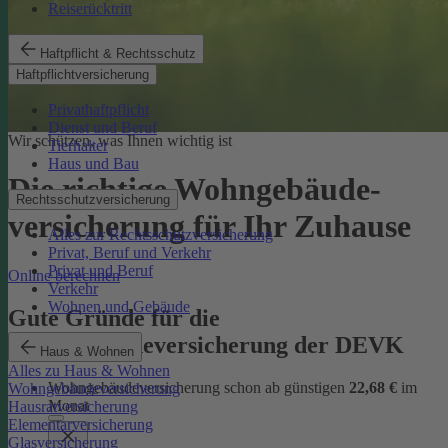
Reiserücktritt
Haftpflicht & Rechtsschutz
Haftpflichtversicherung
Privathaftpflicht
Dienst und Beruf
Wir schützen, was Ihnen wichtig ist
Tierhalter
Haus und Bau
Die richtige Wohngebäude­
Rechtsschutzversicherung
versicherung für Ihr Zuhause
Alles zur Rechtsschutzversicherung
Privat, Beruf und Verkehr
Privat und Beruf
Online berechnen
Verkehr
Wohnen und Gebäude
Gute Gründe für die
Wohngebäudeversicherung der DEVK
Haus & Wohnen
Alles zu Haus & Wohnen
Wohngebäudeversicherung schon ab günstigen
22,68 €
im
Wohngebäudeversicherung
Monat
Hausratversicherung
Elementarversicherung
Glasversicherung