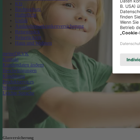
Kfz
Rechtsschutz
Haftpflicht
Unfall
Auslandsreisekrankenversicherung
Reisegepäck
Reiserücktritt
Haus und Wohnen
meineDEVK
Kontakt
Kundendaten ändern
Bescheinigungen
Kündigung
Produktservices
Wissenswertes
Leichte Sprache
Glasversicherung