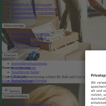
Betriebliche Altersvorsorge
Berufsunfähigkeitsversicherung
Grundfähigkeitsversicherung
Krankentagegeld
Altersvorsorge
Risikolebensversicherung
Sterbegeldversicherung
Betriebliche Altersvorsorge
Rente ZukunftPlus
Finanzen
Immobilienfinanzierung
Investmentfonds
Hausratversicherung
SmartInvest Junior
Girokonto
Unsere Hausratversicherung schützt Ihr Hab und Gut vor den finanzi
Restschuldversicherung
Hausratversicherung
Service
Schadenmeldung
Alles zur Schadenmeldung