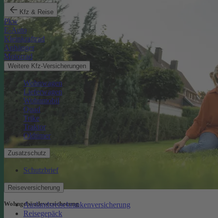
Kfz & Reise
Pkw
E-Auto
Kleinkraftrad
Anhänger
Motorrad
Weitere Kfz-Versicherungen
Wohnwagen
Lieferwagen
Wohnmobil
Quad
Trike
Traktor
Oldtimer
Zusatzschutz
Schutzbrief
Reiseversicherung
Wohngebäude­versicherung
Auslandsreisekrankenversicherung
Reisegepäck