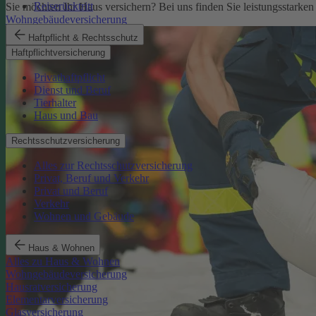
Reiserücktritt
Sie möchten Ihr Haus versichern? Bei uns finden Sie leistungsstarken
Wohngebäudeversicherung
Haftpflicht & Rechtsschutz
Haftpflichtversicherung
Privathaftpflicht
Dienst und Beruf
Tierhalter
Haus und Bau
Rechtsschutzversicherung
Alles zur Rechtsschutzversicherung
Privat, Beruf und Verkehr
Privat und Beruf
Verkehr
Wohnen und Gebäude
Haus & Wohnen
Alles zu Haus & Wohnen
Wohngebäudeversicherung
Hausratversicherung
Elementarversicherung
Glasversicherung