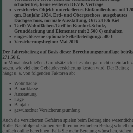
schadenfrei, keine weiteren DEVK-Verträge
versichertes Objekt:
unterkellertes Einfamilienhaus mit 12
qm, Baujahr 2024, Erd- und Obergeschoss, ausgebautes
Dachgeschoss, normale Ausstattung, Ort: 24106 Kiel
Tarif:
Wohnflächen-Tarif im Komfort-Schutz,
Grunddeckung und Elementar (mit 2.500 €) enthalten
eingeschlossene optionale Selbstbeteiligung:
500 €
Versicherungsbeginn:
Mai 2026
Der Jahresbeitrag auf Basis dieser Berechnungsgrundlage beträg
271,50 €.
im Monat abschließen.
Grundsätzlich ist es aber gar nicht so einfach 
sagen, wie viel eine Gebäudeversicherung kosten wird. Der Beitrag
hängt u. a. von folgenden Faktoren ab:
Wohnfläche
Bauartklasse
Ausstattung
Lage
Baujahr
gewünschter Versicherungsumfang
Auch die versicherten Gefahren spielen beim Beitrag eine wesentlich
Rolle. Nachfolgend können Sie Ihren individuellen Beitrag schnell u
einfach online berechnen. Falls Sie mehr Beratung wünschen, stehen