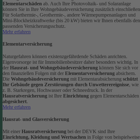
Elementarschäden
ab.
Auch Ihre Photovoltaik- und Solaranlage
können Sie in Ihre Wohngebäudeversicherung zusätzlich einschließen
Für Solarthermie-, Geothermie-, andere Wärmepumpenanlagen und
Mini-Blockheizkraftwerke (bis 20 kW) bieten wir Ihnen ebenfalls den
passenden Versicherungsschutz.
Mehr erfahren
Elementarversicherung
Naturgefahren können existenzgefährdende Schäden anrichten.
Eigenvorsorge ist für Immobilienbesitzer daher besonders wichtig. In
der
Hausrat- und Wohngebäudeversicherung
können Sie sich vor
den finanziellen Folgen mit der
Elementarversicherung
absichern.
Die
Wohngebäudeversicherung
mit Elementarabsicherung
schützt
Ihr Gebäude gegen Zerstörungen durch Unwetterereignisse
, wie
z. B. Starkregen, Hochwasser oder Schneedruck. In der
Hausratversicherung
ist Ihre
Einrichtung
gegen Elementarschäden
abgesichert
.
Mehr erfahren
Hausrat- und Glasversicherung
Mit einer
Hausratversicherung
bei der DEVK sind Ihre
Einrichtung, Kleidung und Wertsachen
in Folge von beispielweise