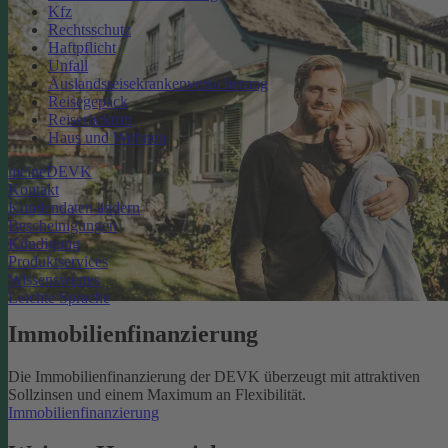
Kfz
Rechtsschutz
Haftpflicht
Unfall
Auslandsreisekrankenversicherung
Reisegepäck
Reiserücktritt
Haus und Wohnen
meineDEVK
Kontakt
Kundendaten ändern
Bescheinigungen
Kündigung
Produktservices
Wissenswertes
Leichte Sprache
Immobilienfinanzierung
Die Immobilienfinanzierung der DEVK überzeugt mit attraktiven
Sollzinsen und einem Maximum an Flexibilität.
Immobilienfinanzierung