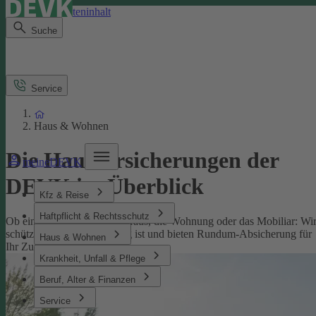
Direkt zum Seiteninhalt
Suche
Service
Haus & Wohnen
Die Hausversicherungen der
meineDEVK
DEVK im Überblick
Kfz & Reise
Haftpflicht & Rechtsschutz
Ob eine Versicherung fürs Haus, die Wohnung oder das Mobiliar: Wi
schützen, was Ihnen wichtig ist und bieten Rundum-Absicherung für
Haus & Wohnen
Ihr Zuhause.
Krankheit, Unfall & Pflege
Beruf, Alter & Finanzen
Service