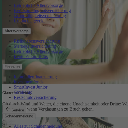
Betriebliche Altersvorsorge
Berufsunfähigkeitsversicherung
Grundfähigkeitsversicherung
Krankentagegeld
Altersvorsorge
Risikolebensversicherung
Sterbegeldversicherung
Betriebliche Altersvorsorge
Rente ZukunftPlus
Finanzen
Immobilienfinanzierung
Investmentfonds
SmartInvest Junior
Girokonto
Glasversicherung
Restschuldversicherung
Ob durch Wind und Wetter, die eigene Unachtsamkeit oder Dritte: Wi
schützen Sie, wenn Verglasungen zu Bruch gehen.
Service
Glasversicherung
Schadenmeldung
Alles zur Schadenmeldung