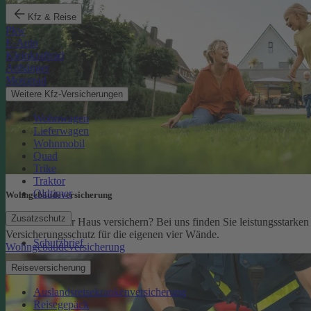
Kfz & Reise
Pkw
E-Auto
Kleinkraftrad
Anhänger
Motorrad
Weitere Kfz-Versicherungen
Wohnwagen
Lieferwagen
Wohnmobil
Quad
Trike
Traktor
Oldtimer
Wohngebäude­versicherung
Zusatzschutz
Sie möchten Ihr Haus versichern? Bei uns finden Sie leistungsstarken
Versicherungsschutz für die eigenen vier Wände.
Schutzbrief
Wohngebäudeversicherung
Reiseversicherung
Auslandsreisekrankenversicherung
Reisegepäck