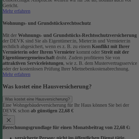
Gericht.
Mehr erfahren
Wohnungs- und Grundstücksrechtsschutz
Mit der
Wohnungs- und Grundstücks-Rechtsschutzversicherung
der DEVK sind Sie als Eigentümer:in, Mieter:in und Vermieter:in
rechtlich abgesichert, wenn es z. B. zu einem
Konflikt mit Ihrer
Vermieterin oder Ihrem Vermieter
kommt oder
Streit mit der
Eigentümergemeinschaft
droht.
Zudem profitieren Sie von
attraktiven Serviceleistungen
, wie z. B. dem Mustervertragsservice
oder der kostenlosen Prüfung Ihrer Mietnebenkostenabrechnung.
Mehr erfahren
Was kostet eine Hausversicherung?
Was kostet eine Hausversicherung?
Eine Wohngebäudeversicherung für Ihr Haus können Sie bei der
DEVK schon
ab günstigen 22,68 €
Berechnungsgrundlage für einen Monatsbeitrag von 22,68 €:
versicherte Person:
nicht im öffentlichen Dienst tätig,