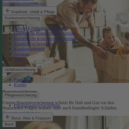
Immobilienfinanzierung
Krankheit, Unfall & Pflege
Krankenversicherung
Private Krankenversicherung
Gesetzliche Krankenversicherung
Betriebliche Krankenversicherung
Zusatzversicherungen
Krankentagegeld
Ausland
Tiere
Unfallversicherung
Privat
Kinder
Hausratversicherung
Pflegeversicherung
Unsere Hausratversicherung schützt Ihr Hab und Gut vor den
Pflegezusatzversicherung
finanziellen Folgen wasser- oder auch brandbedingter Schäden.
Hausratversicherung
Beruf, Alter & Finanzen
Beruf