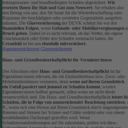
leitungswasser- und brandbedingten Schäden abgesichert.
Wir
ersetzen Ihnen Ihr Hab und Gut zum Neuwert
. Sie erhalten also
den Betrag von uns, den Sie heute für die Wiederbeschaffung oder
Reparatur der beschädigten oder zerstörten Gegenstände ausgeben
müssten.
Die
Glasversicherung
der DEVK schützt Sie vor den
finanziellen Folgen
, wenn
Gebäude- oder Mobiliarverglasungen 
Bruch gehen
. Dabei ist es nicht relevant, ob das Wetter, die eigene
Unachtsamkeit oder Dritte den Schaden verursacht haben. Ihr
Ceranfeld
ist bei uns
ebenfalls mitversichert
.
Hausratversicherung
Glasversicherung
Haus- und Grundbesitzerhaftpflicht für Vermieter:innen
Der Abschluss einer
Haus- und Grundbesitzerhaftpflicht
ist für
Eigentümer:innen relevant, die ein Einfamilienhaus bzw. Zwei- oder
Mehrfamilienhäuser vermieten, denn
wenn auf ihrem Grundstück
ein Unfall passiert und jemand zu Schaden kommt
, werden
Eigentümer:innen haftbar gemacht, selbst wenn sie nicht direkt
verantwortlich sind.
Die Haus- und Grundbesitzerhaftpflicht
leistet f
Schäden, die in Folge von unzureichender Beachtung entstehen
, 
B., wenn sich eine Person auf Ihrem Grundstück durch ungenügende
Räumen und Streuen bei Schnee und Glätte verletzt oder von einem
herabfallenden Dachziegel getroffen wird.
Wenn
Schadenersatzforderungen auf Sie zukommen, prüfen wir diese.
Unberechtigte Ansprüche wehren wir für Sie ab, notfalls auch vor