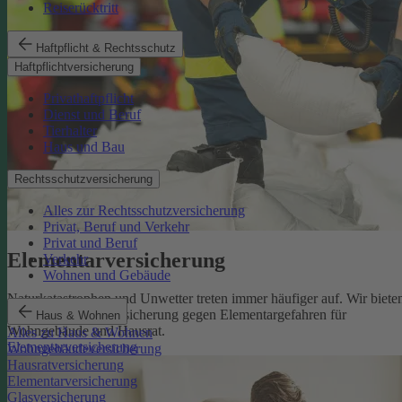
Reiserücktritt
Haftpflicht & Rechtsschutz
Haftpflichtversicherung
Privathaftpflicht
Dienst und Beruf
Tierhalter
Haus und Bau
Rechtsschutzversicherung
Alles zur Rechtsschutzversicherung
Privat, Beruf und Verkehr
Privat und Beruf
Elementarversicherung
Verkehr
Wohnen und Gebäude
Naturkatastrophen und Unwetter treten immer häufiger auf. Wir biete
eine zuverlässige Absicherung gegen Elementargefahren für
Haus & Wohnen
Wohngebäude und Hausrat.
Alles zu Haus & Wohnen
Elementarversicherung
Wohngebäudeversicherung
Hausratversicherung
Elementarversicherung
Glasversicherung