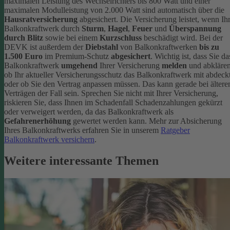
maximalen Leistung des Wechselrichters bis 800 Watt und einer
maximalen Modulleistung von 2.000 Watt sind automatisch über die
Hausratversicherung
abgesichert. Die Versicherung leistet, wenn Ih
Balkonkraftwerk durch
Sturm
,
Hagel
,
Feuer
und
Überspannung
durch Blitz
sowie bei einem
Kurzschluss
beschädigt wird. Bei der
DEVK ist außerdem der
Diebstahl
von Balkonkraftwerken
bis zu
1.500 Euro
im Premium-Schutz
abgesichert
.
Wichtig ist, dass Sie da
Balkonkraftwerk
umgehend
Ihrer Versicherung
melden
und abklären
ob Ihr aktueller Versicherungsschutz das Balkonkraftwerk mit abdeckt
oder ob Sie den Vertrag anpassen müssen. Das kann gerade bei ältere
Verträgen der Fall sein. Sprechen Sie nicht mit Ihrer Versicherung,
riskieren Sie, dass Ihnen im Schadenfall Schadenzahlungen gekürzt
oder verweigert werden, da das Balkonkraftwerk als
Gefahrenerhöhung
gewertet werden kann.
Mehr zur Absicherung
Ihres Balkonkraftwerks erfahren Sie in unserem
Ratgeber
Balkonkraftwerk versichern
.
Weitere interessante Themen