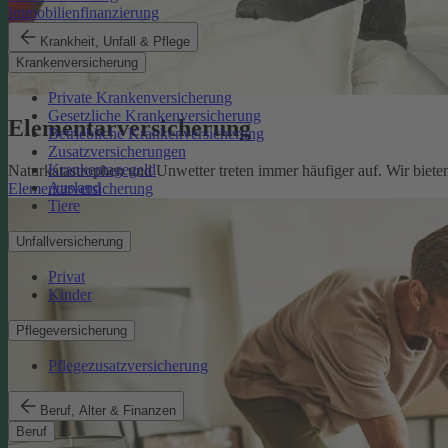
Immobilienfinanzierung
Krankheit, Unfall & Pflege
Krankenversicherung
Private Krankenversicherung
Gesetzliche Krankenversicherung
Elementarversicherung
Betriebliche Krankenversicherung
Zusatzversicherungen
Krankentagegeld
Naturkatastrophen und Unwetter treten immer häufiger auf. Wir biet
Ausland
Elementarversicherung
Tiere
Unfallversicherung
Privat
Kinder
Pflegeversicherung
Pflegezusatzversicherung
Beruf, Alter & Finanzen
Beruf