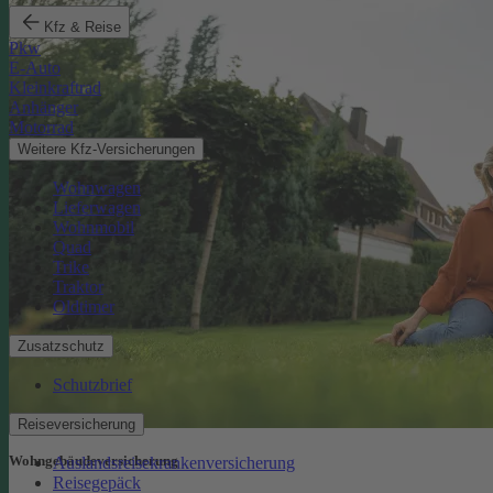
Kfz & Reise
Pkw
E-Auto
Kleinkraftrad
Anhänger
Motorrad
Weitere Kfz-Versicherungen
Wohnwagen
Lieferwagen
Wohnmobil
Quad
Trike
Traktor
Oldtimer
Zusatzschutz
Schutzbrief
Reiseversicherung
Wohngebäude­versicherung
Auslandsreisekrankenversicherung
Reisegepäck