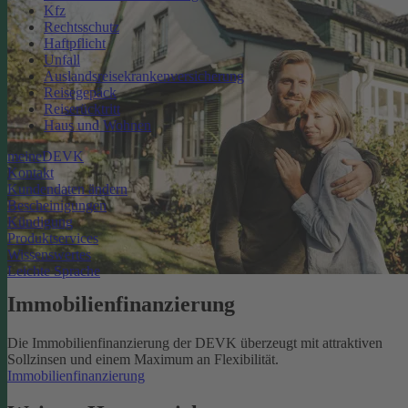
Kfz
Rechtsschutz
Haftpflicht
Unfall
Auslandsreisekrankenversicherung
Reisegepäck
Reiserücktritt
Haus und Wohnen
meineDEVK
Kontakt
Kundendaten ändern
Bescheinigungen
Kündigung
Produktservices
Wissenswertes
Leichte Sprache
Immobilienfinanzierung
Die Immobilienfinanzierung der DEVK überzeugt mit attraktiven
Sollzinsen und einem Maximum an Flexibilität.
Immobilienfinanzierung