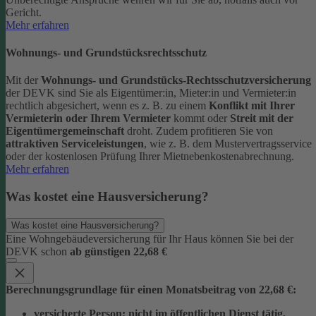
Gericht.
Mehr erfahren
Wohnungs- und Grundstücksrechtsschutz
Mit der
Wohnungs- und Grundstücks-Rechtsschutzversicherung
der DEVK sind Sie als Eigentümer:in, Mieter:in und Vermieter:in
rechtlich abgesichert, wenn es z. B. zu einem
Konflikt mit Ihrer
Vermieterin oder Ihrem Vermieter
kommt oder
Streit mit der
Eigentümergemeinschaft
droht.
Zudem profitieren Sie von
attraktiven Serviceleistungen
, wie z. B. dem Mustervertragsservice
oder der kostenlosen Prüfung Ihrer Mietnebenkostenabrechnung.
Mehr erfahren
Was kostet eine Hausversicherung?
Was kostet eine Hausversicherung?
Eine Wohngebäudeversicherung für Ihr Haus können Sie bei der
DEVK schon
ab günstigen 22,68 €
Berechnungsgrundlage für einen Monatsbeitrag von 22,68 €:
versicherte Person:
nicht im öffentlichen Dienst tätig,