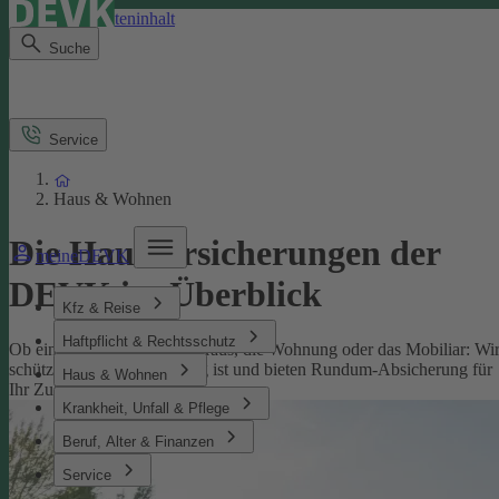
Direkt zum Seiteninhalt
Suche
Service
Haus & Wohnen
Die Hausversicherungen der
meineDEVK
DEVK im Überblick
Kfz & Reise
Haftpflicht & Rechtsschutz
Ob eine Versicherung fürs Haus, die Wohnung oder das Mobiliar: Wi
schützen, was Ihnen wichtig ist und bieten Rundum-Absicherung für
Haus & Wohnen
Ihr Zuhause.
Krankheit, Unfall & Pflege
Beruf, Alter & Finanzen
Service