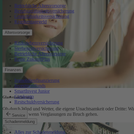
Betriebliche Altersvorsorge
Berufsunfähigkeitsversicherung
Grundfähigkeitsversicherung
Krankentagegeld
Altersvorsorge
Risikolebensversicherung
Sterbegeldversicherung
Betriebliche Altersvorsorge
Rente ZukunftPlus
Finanzen
Immobilienfinanzierung
Investmentfonds
SmartInvest Junior
Girokonto
Glasversicherung
Restschuldversicherung
Ob durch Wind und Wetter, die eigene Unachtsamkeit oder Dritte: Wi
schützen Sie, wenn Verglasungen zu Bruch gehen.
Service
Glasversicherung
Schadenmeldung
Alles zur Schadenmeldung