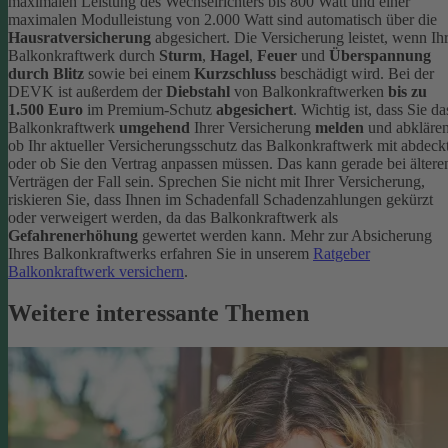
maximalen Leistung des Wechselrichters bis 800 Watt und einer
maximalen Modulleistung von 2.000 Watt sind automatisch über die
Hausratversicherung
abgesichert. Die Versicherung leistet, wenn Ih
Balkonkraftwerk durch
Sturm
,
Hagel
,
Feuer
und
Überspannung
durch Blitz
sowie bei einem
Kurzschluss
beschädigt wird. Bei der
DEVK ist außerdem der
Diebstahl
von Balkonkraftwerken
bis zu
1.500 Euro
im Premium-Schutz
abgesichert
.
Wichtig ist, dass Sie da
Balkonkraftwerk
umgehend
Ihrer Versicherung
melden
und abklären
ob Ihr aktueller Versicherungsschutz das Balkonkraftwerk mit abdeckt
oder ob Sie den Vertrag anpassen müssen. Das kann gerade bei ältere
Verträgen der Fall sein. Sprechen Sie nicht mit Ihrer Versicherung,
riskieren Sie, dass Ihnen im Schadenfall Schadenzahlungen gekürzt
oder verweigert werden, da das Balkonkraftwerk als
Gefahrenerhöhung
gewertet werden kann.
Mehr zur Absicherung
Ihres Balkonkraftwerks erfahren Sie in unserem
Ratgeber
Balkonkraftwerk versichern
.
Weitere interessante Themen