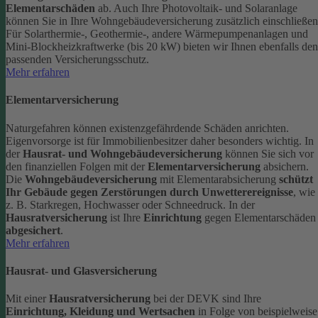
Elementarschäden
ab.
Auch Ihre Photovoltaik- und Solaranlage
können Sie in Ihre Wohngebäudeversicherung zusätzlich einschließen
Für Solarthermie-, Geothermie-, andere Wärmepumpenanlagen und
Mini-Blockheizkraftwerke (bis 20 kW) bieten wir Ihnen ebenfalls den
passenden Versicherungsschutz.
Mehr erfahren
Elementarversicherung
Naturgefahren können existenzgefährdende Schäden anrichten.
Eigenvorsorge ist für Immobilienbesitzer daher besonders wichtig. In
der
Hausrat- und Wohngebäudeversicherung
können Sie sich vor
den finanziellen Folgen mit der
Elementarversicherung
absichern.
Die
Wohngebäudeversicherung
mit Elementarabsicherung
schützt
Ihr Gebäude gegen Zerstörungen durch Unwetterereignisse
, wie
z. B. Starkregen, Hochwasser oder Schneedruck. In der
Hausratversicherung
ist Ihre
Einrichtung
gegen Elementarschäden
abgesichert
.
Mehr erfahren
Hausrat- und Glasversicherung
Mit einer
Hausratversicherung
bei der DEVK sind Ihre
Einrichtung, Kleidung und Wertsachen
in Folge von beispielweise