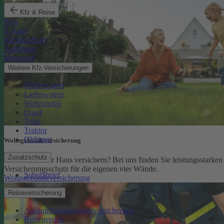
Kfz & Reise
Pkw
E-Auto
Kleinkraftrad
Anhänger
Motorrad
Weitere Kfz-Versicherungen
Wohnwagen
Lieferwagen
Wohnmobil
Quad
Trike
Traktor
Oldtimer
Wohngebäude­versicherung
Zusatzschutz
Sie möchten Ihr Haus versichern? Bei uns finden Sie leistungsstarken
Versicherungsschutz für die eigenen vier Wände.
Schutzbrief
Wohngebäudeversicherung
Reiseversicherung
Auslandsreisekrankenversicherung
Reisegepäck