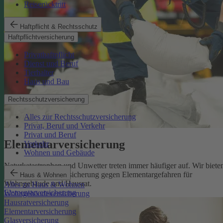
Reiserücktritt
Haftpflicht & Rechtsschutz
Haftpflichtversicherung
Privathaftpflicht
Dienst und Beruf
Tierhalter
Haus und Bau
Rechtsschutzversicherung
Alles zur Rechtsschutzversicherung
Privat, Beruf und Verkehr
Privat und Beruf
Elementarversicherung
Verkehr
Wohnen und Gebäude
Naturkatastrophen und Unwetter treten immer häufiger auf. Wir biete
eine zuverlässige Absicherung gegen Elementargefahren für
Haus & Wohnen
Wohngebäude und Hausrat.
Alles zu Haus & Wohnen
Elementarversicherung
Wohngebäudeversicherung
Hausratversicherung
Elementarversicherung
Glasversicherung