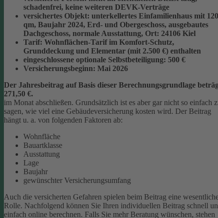
schadenfrei, keine weiteren DEVK-Verträge
versichertes Objekt:
unterkellertes Einfamilienhaus mit 12
qm, Baujahr 2024, Erd- und Obergeschoss, ausgebautes
Dachgeschoss, normale Ausstattung, Ort: 24106 Kiel
Tarif:
Wohnflächen-Tarif im Komfort-Schutz,
Grunddeckung und Elementar (mit 2.500 €) enthalten
eingeschlossene optionale Selbstbeteiligung:
500 €
Versicherungsbeginn:
Mai 2026
Der Jahresbeitrag auf Basis dieser Berechnungsgrundlage beträg
271,50 €.
im Monat abschließen.
Grundsätzlich ist es aber gar nicht so einfach 
sagen, wie viel eine Gebäudeversicherung kosten wird. Der Beitrag
hängt u. a. von folgenden Faktoren ab:
Wohnfläche
Bauartklasse
Ausstattung
Lage
Baujahr
gewünschter Versicherungsumfang
Auch die versicherten Gefahren spielen beim Beitrag eine wesentlich
Rolle. Nachfolgend können Sie Ihren individuellen Beitrag schnell u
einfach online berechnen. Falls Sie mehr Beratung wünschen, stehen