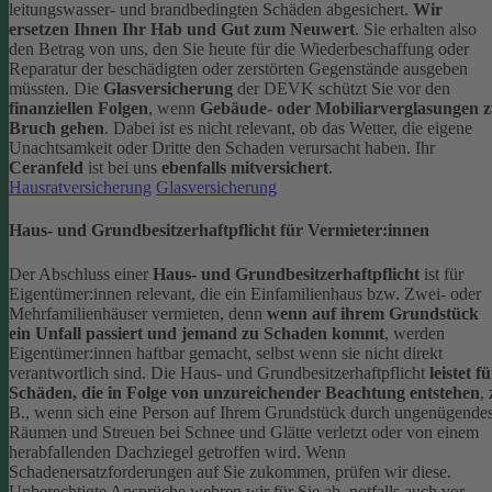
leitungswasser- und brandbedingten Schäden abgesichert.
Wir
ersetzen Ihnen Ihr Hab und Gut zum Neuwert
. Sie erhalten also
den Betrag von uns, den Sie heute für die Wiederbeschaffung oder
Reparatur der beschädigten oder zerstörten Gegenstände ausgeben
müssten.
Die
Glasversicherung
der DEVK schützt Sie vor den
finanziellen Folgen
, wenn
Gebäude- oder Mobiliarverglasungen 
Bruch gehen
. Dabei ist es nicht relevant, ob das Wetter, die eigene
Unachtsamkeit oder Dritte den Schaden verursacht haben. Ihr
Ceranfeld
ist bei uns
ebenfalls mitversichert
.
Hausratversicherung
Glasversicherung
Haus- und Grundbesitzerhaftpflicht für Vermieter:innen
Der Abschluss einer
Haus- und Grundbesitzerhaftpflicht
ist für
Eigentümer:innen relevant, die ein Einfamilienhaus bzw. Zwei- oder
Mehrfamilienhäuser vermieten, denn
wenn auf ihrem Grundstück
ein Unfall passiert und jemand zu Schaden kommt
, werden
Eigentümer:innen haftbar gemacht, selbst wenn sie nicht direkt
verantwortlich sind.
Die Haus- und Grundbesitzerhaftpflicht
leistet f
Schäden, die in Folge von unzureichender Beachtung entstehen
, 
B., wenn sich eine Person auf Ihrem Grundstück durch ungenügende
Räumen und Streuen bei Schnee und Glätte verletzt oder von einem
herabfallenden Dachziegel getroffen wird.
Wenn
Schadenersatzforderungen auf Sie zukommen, prüfen wir diese.
Unberechtigte Ansprüche wehren wir für Sie ab, notfalls auch vor