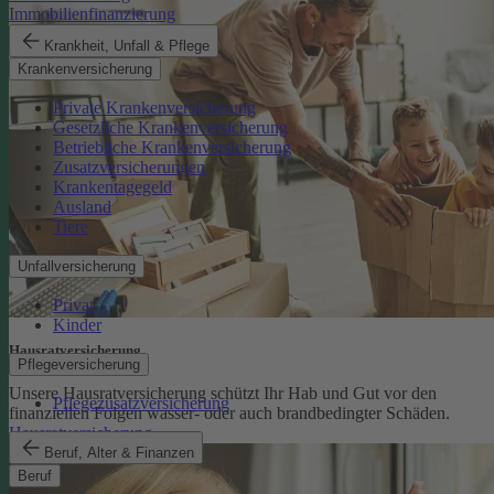
Immobilienfinanzierung
Krankheit, Unfall & Pflege
Krankenversicherung
Private Krankenversicherung
Gesetzliche Krankenversicherung
Betriebliche Krankenversicherung
Zusatzversicherungen
Krankentagegeld
Ausland
Tiere
Unfallversicherung
Privat
Kinder
Hausratversicherung
Pflegeversicherung
Unsere Hausratversicherung schützt Ihr Hab und Gut vor den
Pflegezusatzversicherung
finanziellen Folgen wasser- oder auch brandbedingter Schäden.
Hausratversicherung
Beruf, Alter & Finanzen
Beruf