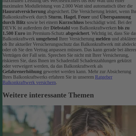
maximalen Leistung des Wechselrichters bis 800 Watt und einer
maximalen Modulleistung von 2.000 Watt sind automatisch über die
Hausratversicherung
abgesichert. Die Versicherung leistet, wenn Ih
Balkonkraftwerk durch
Sturm
,
Hagel
,
Feuer
und
Überspannung
durch Blitz
sowie bei einem
Kurzschluss
beschädigt wird. Bei der
DEVK ist außerdem der
Diebstahl
von Balkonkraftwerken
bis zu
1.500 Euro
im Premium-Schutz
abgesichert
.
Wichtig ist, dass Sie da
Balkonkraftwerk
umgehend
Ihrer Versicherung
melden
und abklären
ob Ihr aktueller Versicherungsschutz das Balkonkraftwerk mit abdeckt
oder ob Sie den Vertrag anpassen müssen. Das kann gerade bei ältere
Verträgen der Fall sein. Sprechen Sie nicht mit Ihrer Versicherung,
riskieren Sie, dass Ihnen im Schadenfall Schadenzahlungen gekürzt
oder verweigert werden, da das Balkonkraftwerk als
Gefahrenerhöhung
gewertet werden kann.
Mehr zur Absicherung
Ihres Balkonkraftwerks erfahren Sie in unserem
Ratgeber
Balkonkraftwerk versichern
.
Weitere interessante Themen