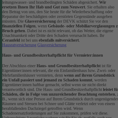
leitungswasser- und brandbedingten Schäden abgesichert.
Wir
ersetzen Ihnen Ihr Hab und Gut zum Neuwert
. Sie erhalten also
den Betrag von uns, den Sie heute für die Wiederbeschaffung oder
Reparatur der beschädigten oder zerstörten Gegenstände ausgeben
müssten.
Die
Glasversicherung
der DEVK schützt Sie vor den
finanziellen Folgen
, wenn
Gebäude- oder Mobiliarverglasungen 
Bruch gehen
. Dabei ist es nicht relevant, ob das Wetter, die eigene
Unachtsamkeit oder Dritte den Schaden verursacht haben. Ihr
Ceranfeld
ist bei uns
ebenfalls mitversichert
.
Hausratversicherung
Glasversicherung
Haus- und Grundbesitzerhaftpflicht für Vermieter:innen
Der Abschluss einer
Haus- und Grundbesitzerhaftpflicht
ist für
Eigentümer:innen relevant, die ein Einfamilienhaus bzw. Zwei- oder
Mehrfamilienhäuser vermieten, denn
wenn auf ihrem Grundstück
ein Unfall passiert und jemand zu Schaden kommt
, werden
Eigentümer:innen haftbar gemacht, selbst wenn sie nicht direkt
verantwortlich sind.
Die Haus- und Grundbesitzerhaftpflicht
leistet f
Schäden, die in Folge von unzureichender Beachtung entstehen
, 
B., wenn sich eine Person auf Ihrem Grundstück durch ungenügende
Räumen und Streuen bei Schnee und Glätte verletzt oder von einem
herabfallenden Dachziegel getroffen wird.
Wenn
Schadenersatzforderungen auf Sie zukommen, prüfen wir diese.
Unberechtigte Ansprüche wehren wir für Sie ab, notfalls auch vor