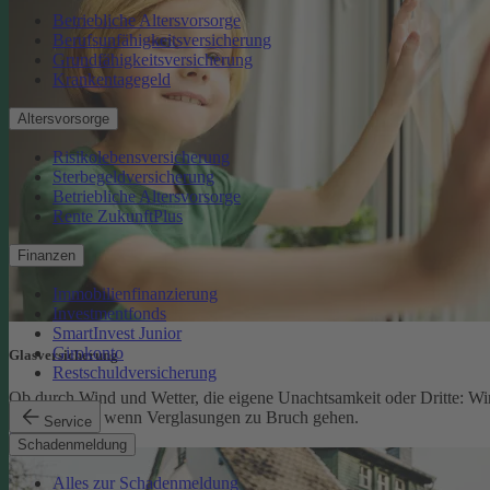
Betriebliche Altersvorsorge
Berufsunfähigkeitsversicherung
Grundfähigkeitsversicherung
Krankentagegeld
Altersvorsorge
Risikolebensversicherung
Sterbegeldversicherung
Betriebliche Altersvorsorge
Rente ZukunftPlus
Finanzen
Immobilienfinanzierung
Investmentfonds
SmartInvest Junior
Girokonto
Glasversicherung
Restschuldversicherung
Ob durch Wind und Wetter, die eigene Unachtsamkeit oder Dritte: Wi
schützen Sie, wenn Verglasungen zu Bruch gehen.
Service
Glasversicherung
Schadenmeldung
Alles zur Schadenmeldung