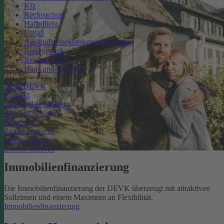
Kfz
Rechtsschutz
Haftpflicht
Unfall
Auslandsreisekrankenversicherung
Reisegepäck
Reiserücktritt
Haus und Wohnen
meineDEVK
Kontakt
Kundendaten ändern
Bescheinigungen
Kündigung
Produktservices
Wissenswertes
Leichte Sprache
Immobilienfinanzierung
Die Immobilienfinanzierung der DEVK überzeugt mit attraktiven
Sollzinsen und einem Maximum an Flexibilität.
Immobilienfinanzierung