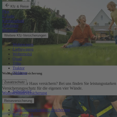
Kfz & Reise
Pkw
E-Auto
Kleinkraftrad
Anhänger
Motorrad
Weitere Kfz-Versicherungen
Wohnwagen
Lieferwagen
Wohnmobil
Quad
Trike
Traktor
Oldtimer
Wohngebäude­versicherung
Zusatzschutz
Sie möchten Ihr Haus versichern? Bei uns finden Sie leistungsstarken
Versicherungsschutz für die eigenen vier Wände.
Schutzbrief
Wohngebäudeversicherung
Reiseversicherung
Auslandsreisekrankenversicherung
Reisegepäck