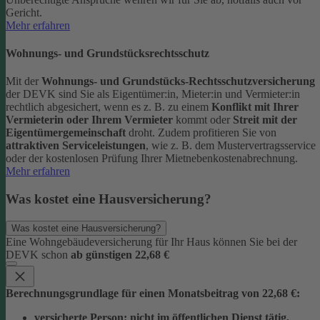
Gericht.
Mehr erfahren
Wohnungs- und Grundstücksrechtsschutz
Mit der
Wohnungs- und Grundstücks-Rechtsschutzversicherung
der DEVK sind Sie als Eigentümer:in, Mieter:in und Vermieter:in
rechtlich abgesichert, wenn es z. B. zu einem
Konflikt mit Ihrer
Vermieterin oder Ihrem Vermieter
kommt oder
Streit mit der
Eigentümergemeinschaft
droht.
Zudem profitieren Sie von
attraktiven Serviceleistungen
, wie z. B. dem Mustervertragsservice
oder der kostenlosen Prüfung Ihrer Mietnebenkostenabrechnung.
Mehr erfahren
Was kostet eine Hausversicherung?
Was kostet eine Hausversicherung?
Eine Wohngebäudeversicherung für Ihr Haus können Sie bei der
DEVK schon
ab günstigen 22,68 €
Berechnungsgrundlage für einen Monatsbeitrag von 22,68 €:
versicherte Person:
nicht im öffentlichen Dienst tätig,