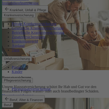
Immobilienfinanzierung
Krankheit, Unfall & Pflege
Krankenversicherung
Private Krankenversicherung
Gesetzliche Krankenversicherung
Betriebliche Krankenversicherung
Zusatzversicherungen
Krankentagegeld
Ausland
Tiere
Unfallversicherung
Privat
Kinder
Hausratversicherung
Pflegeversicherung
Unsere Hausratversicherung schützt Ihr Hab und Gut vor den
Pflegezusatzversicherung
finanziellen Folgen wasser- oder auch brandbedingter Schäden.
Hausratversicherung
Beruf, Alter & Finanzen
Beruf