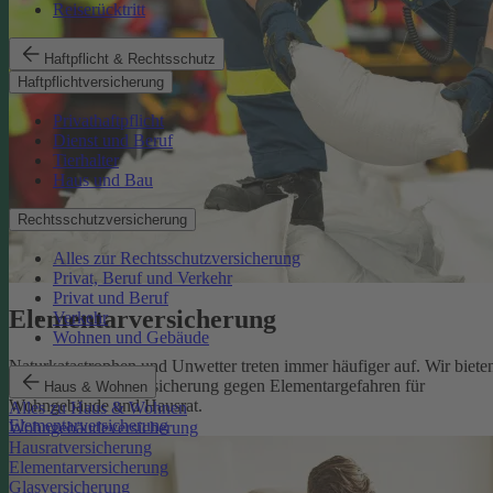
Reiserücktritt
Haftpflicht & Rechtsschutz
Haftpflichtversicherung
Privathaftpflicht
Dienst und Beruf
Tierhalter
Haus und Bau
Rechtsschutzversicherung
Alles zur Rechtsschutzversicherung
Privat, Beruf und Verkehr
Privat und Beruf
Elementarversicherung
Verkehr
Wohnen und Gebäude
Naturkatastrophen und Unwetter treten immer häufiger auf. Wir biete
eine zuverlässige Absicherung gegen Elementargefahren für
Haus & Wohnen
Wohngebäude und Hausrat.
Alles zu Haus & Wohnen
Elementarversicherung
Wohngebäudeversicherung
Hausratversicherung
Elementarversicherung
Glasversicherung