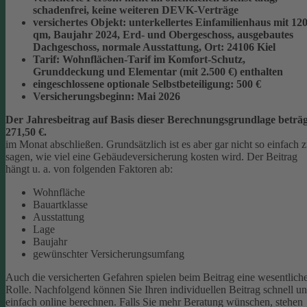
schadenfrei, keine weiteren DEVK-Verträge
versichertes Objekt:
unterkellertes Einfamilienhaus mit 12
qm, Baujahr 2024, Erd- und Obergeschoss, ausgebautes
Dachgeschoss, normale Ausstattung, Ort: 24106 Kiel
Tarif:
Wohnflächen-Tarif im Komfort-Schutz,
Grunddeckung und Elementar (mit 2.500 €) enthalten
eingeschlossene optionale Selbstbeteiligung:
500 €
Versicherungsbeginn:
Mai 2026
Der Jahresbeitrag auf Basis dieser Berechnungsgrundlage beträg
271,50 €.
im Monat abschließen.
Grundsätzlich ist es aber gar nicht so einfach 
sagen, wie viel eine Gebäudeversicherung kosten wird. Der Beitrag
hängt u. a. von folgenden Faktoren ab:
Wohnfläche
Bauartklasse
Ausstattung
Lage
Baujahr
gewünschter Versicherungsumfang
Auch die versicherten Gefahren spielen beim Beitrag eine wesentlich
Rolle. Nachfolgend können Sie Ihren individuellen Beitrag schnell u
einfach online berechnen. Falls Sie mehr Beratung wünschen, stehen