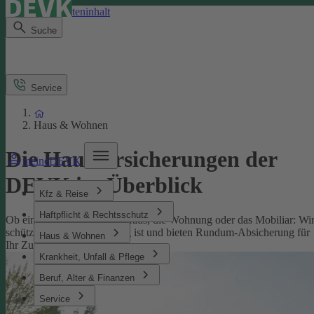
Direkt zum Seiteninhalt
Suche
Service
Haus & Wohnen
Die Hausversicherungen der
meineDEVK
DEVK im Überblick
Kfz & Reise
Haftpflicht & Rechtsschutz
Ob eine Versicherung fürs Haus, die Wohnung oder das Mobiliar: Wi
schützen, was Ihnen wichtig ist und bieten Rundum-Absicherung für
Haus & Wohnen
Ihr Zuhause.
Krankheit, Unfall & Pflege
Beruf, Alter & Finanzen
Service