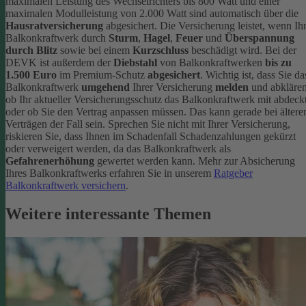
maximalen Leistung des Wechselrichters bis 800 Watt und einer
maximalen Modulleistung von 2.000 Watt sind automatisch über die
Hausratversicherung
abgesichert. Die Versicherung leistet, wenn Ih
Balkonkraftwerk durch
Sturm
,
Hagel
,
Feuer
und
Überspannung
durch Blitz
sowie bei einem
Kurzschluss
beschädigt wird. Bei der
DEVK ist außerdem der
Diebstahl
von Balkonkraftwerken
bis zu
1.500 Euro
im Premium-Schutz
abgesichert
.
Wichtig ist, dass Sie da
Balkonkraftwerk
umgehend
Ihrer Versicherung
melden
und abklären
ob Ihr aktueller Versicherungsschutz das Balkonkraftwerk mit abdeckt
oder ob Sie den Vertrag anpassen müssen. Das kann gerade bei ältere
Verträgen der Fall sein. Sprechen Sie nicht mit Ihrer Versicherung,
riskieren Sie, dass Ihnen im Schadenfall Schadenzahlungen gekürzt
oder verweigert werden, da das Balkonkraftwerk als
Gefahrenerhöhung
gewertet werden kann.
Mehr zur Absicherung
Ihres Balkonkraftwerks erfahren Sie in unserem
Ratgeber
Balkonkraftwerk versichern
.
Weitere interessante Themen