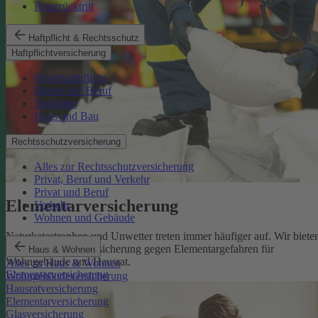
Reiserücktritt
Haftpflicht & Rechtsschutz
Haftpflichtversicherung
Privathaftpflicht
Dienst und Beruf
Tierhalter
Haus und Bau
Rechtsschutzversicherung
Alles zur Rechtsschutzversicherung
Privat, Beruf und Verkehr
Privat und Beruf
Elementarversicherung
Verkehr
Wohnen und Gebäude
Naturkatastrophen und Unwetter treten immer häufiger auf. Wir biete
eine zuverlässige Absicherung gegen Elementargefahren für
Haus & Wohnen
Wohngebäude und Hausrat.
Alles zu Haus & Wohnen
Elementarversicherung
Wohngebäudeversicherung
Hausratversicherung
Elementarversicherung
Glasversicherung