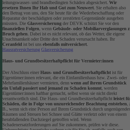
leitungswasser- und brandbedingten Schäden abgesichert.
Wir
ersetzen Ihnen Ihr Hab und Gut zum Neuwert
. Sie erhalten also
den Betrag von uns, den Sie heute für die Wiederbeschaffung oder
Reparatur der beschädigten oder zerstörten Gegenstände ausgeben
müssten.
Die
Glasversicherung
der DEVK schützt Sie vor den
finanziellen Folgen
, wenn
Gebäude- oder Mobiliarverglasungen 
Bruch gehen
. Dabei ist es nicht relevant, ob das Wetter, die eigene
Unachtsamkeit oder Dritte den Schaden verursacht haben. Ihr
Ceranfeld
ist bei uns
ebenfalls mitversichert
.
Hausratversicherung
Glasversicherung
Haus- und Grundbesitzerhaftpflicht für Vermieter:innen
Der Abschluss einer
Haus- und Grundbesitzerhaftpflicht
ist für
Eigentümer:innen relevant, die ein Einfamilienhaus bzw. Zwei- oder
Mehrfamilienhäuser vermieten, denn
wenn auf ihrem Grundstück
ein Unfall passiert und jemand zu Schaden kommt
, werden
Eigentümer:innen haftbar gemacht, selbst wenn sie nicht direkt
verantwortlich sind.
Die Haus- und Grundbesitzerhaftpflicht
leistet f
Schäden, die in Folge von unzureichender Beachtung entstehen
, 
B., wenn sich eine Person auf Ihrem Grundstück durch ungenügende
Räumen und Streuen bei Schnee und Glätte verletzt oder von einem
herabfallenden Dachziegel getroffen wird.
Wenn
Schadenersatzforderungen auf Sie zukommen, prüfen wir diese.
Unberechtigte Ansprüche wehren wir für Sie ab, notfalls auch vor