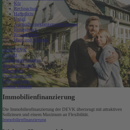
Kfz
Rechtsschutz
Haftpflicht
Unfall
Auslandsreisekrankenversicherung
Reisegepäck
Reiserücktritt
Haus und Wohnen
meineDEVK
Kontakt
Kundendaten ändern
Bescheinigungen
Kündigung
Produktservices
Wissenswertes
Leichte Sprache
Immobilienfinanzierung
Die Immobilienfinanzierung der DEVK überzeugt mit attraktiven
Sollzinsen und einem Maximum an Flexibilität.
Immobilienfinanzierung