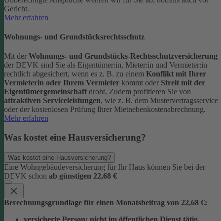
Gericht.
Mehr erfahren
Wohnungs- und Grundstücksrechtsschutz
Mit der
Wohnungs- und Grundstücks-Rechtsschutzversicherung
der DEVK sind Sie als Eigentümer:in, Mieter:in und Vermieter:in
rechtlich abgesichert, wenn es z. B. zu einem
Konflikt mit Ihrer
Vermieterin oder Ihrem Vermieter
kommt oder
Streit mit der
Eigentümergemeinschaft
droht.
Zudem profitieren Sie von
attraktiven Serviceleistungen
, wie z. B. dem Mustervertragsservice
oder der kostenlosen Prüfung Ihrer Mietnebenkostenabrechnung.
Mehr erfahren
Was kostet eine Hausversicherung?
Was kostet eine Hausversicherung?
Eine Wohngebäudeversicherung für Ihr Haus können Sie bei der
DEVK schon
ab günstigen 22,68 €
Berechnungsgrundlage für einen Monatsbeitrag von 22,68 €:
versicherte Person:
nicht im öffentlichen Dienst tätig,