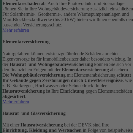
Elementarschäden
ab.
Auch Ihre Photovoltaik- und Solaranlage
können Sie in Ihre Wohngebäudeversicherung zusätzlich einschließen
Für Solarthermie-, Geothermie-, andere Wärmepumpenanlagen und
Mini-Blockheizkraftwerke (bis 20 kW) bieten wir Ihnen ebenfalls den
passenden Versicherungsschutz.
Mehr erfahren
Elementarversicherung
Naturgefahren können existenzgefährdende Schäden anrichten.
Eigenvorsorge ist für Immobilienbesitzer daher besonders wichtig. In
der
Hausrat- und Wohngebäudeversicherung
können Sie sich vor
den finanziellen Folgen mit der
Elementarversicherung
absichern.
Die
Wohngebäudeversicherung
mit Elementarabsicherung
schützt
Ihr Gebäude gegen Zerstörungen durch Unwetterereignisse
, wie
z. B. Starkregen, Hochwasser oder Schneedruck. In der
Hausratversicherung
ist Ihre
Einrichtung
gegen Elementarschäden
abgesichert
.
Mehr erfahren
Hausrat- und Glasversicherung
Mit einer
Hausratversicherung
bei der DEVK sind Ihre
Einrichtung, Kleidung und Wertsachen
in Folge von beispielweise