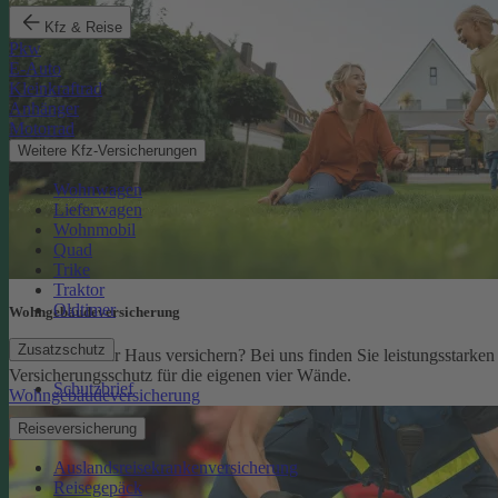
Kfz & Reise
Pkw
E-Auto
Kleinkraftrad
Anhänger
Motorrad
Weitere Kfz-Versicherungen
Wohnwagen
Lieferwagen
Wohnmobil
Quad
Trike
Traktor
Oldtimer
Wohngebäude­versicherung
Zusatzschutz
Sie möchten Ihr Haus versichern? Bei uns finden Sie leistungsstarken
Versicherungsschutz für die eigenen vier Wände.
Schutzbrief
Wohngebäudeversicherung
Reiseversicherung
Auslandsreisekrankenversicherung
Reisegepäck