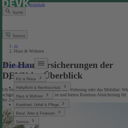
Direkt zum Seiteninhalt
Suche
Service
Haus & Wohnen
Die Hausversicherungen der
meineDEVK
DEVK im Überblick
Kfz & Reise
Haftpflicht & Rechtsschutz
Ob eine Versicherung fürs Haus, die Wohnung oder das Mobiliar: Wi
schützen, was Ihnen wichtig ist und bieten Rundum-Absicherung für
Haus & Wohnen
Ihr Zuhause.
Krankheit, Unfall & Pflege
Beruf, Alter & Finanzen
Service