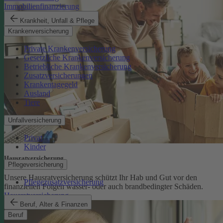
Immobilienfinanzierung
Krankheit, Unfall & Pflege
Krankenversicherung
Private Krankenversicherung
Gesetzliche Krankenversicherung
Betriebliche Krankenversicherung
Zusatzversicherungen
Krankentagegeld
Ausland
Tiere
Unfallversicherung
Privat
Kinder
Hausratversicherung
Pflegeversicherung
Unsere Hausratversicherung schützt Ihr Hab und Gut vor den
Pflegezusatzversicherung
finanziellen Folgen wasser- oder auch brandbedingter Schäden.
Hausratversicherung
Beruf, Alter & Finanzen
Beruf