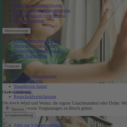
Betriebliche Altersvorsorge
Berufsunfähigkeitsversicherung
Grundfähigkeitsversicherung
Krankentagegeld
Altersvorsorge
Risikolebensversicherung
Sterbegeldversicherung
Betriebliche Altersvorsorge
Rente ZukunftPlus
Finanzen
Immobilienfinanzierung
Investmentfonds
SmartInvest Junior
Girokonto
Glasversicherung
Restschuldversicherung
Ob durch Wind und Wetter, die eigene Unachtsamkeit oder Dritte: Wi
schützen Sie, wenn Verglasungen zu Bruch gehen.
Service
Glasversicherung
Schadenmeldung
Alles zur Schadenmeldung