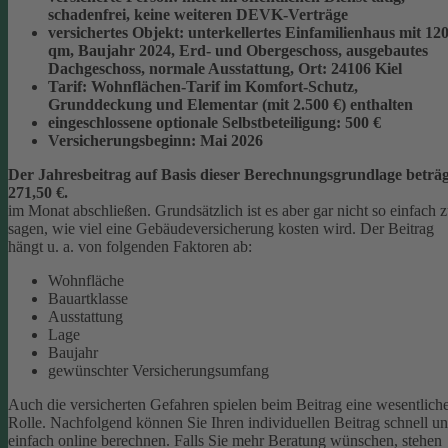
schadenfrei, keine weiteren DEVK-Verträge
versichertes Objekt:
unterkellertes Einfamilienhaus mit 12
qm, Baujahr 2024, Erd- und Obergeschoss, ausgebautes
Dachgeschoss, normale Ausstattung, Ort: 24106 Kiel
Tarif:
Wohnflächen-Tarif im Komfort-Schutz,
Grunddeckung und Elementar (mit 2.500 €) enthalten
eingeschlossene optionale Selbstbeteiligung:
500 €
Versicherungsbeginn:
Mai 2026
Der Jahresbeitrag auf Basis dieser Berechnungsgrundlage beträg
271,50 €.
im Monat abschließen.
Grundsätzlich ist es aber gar nicht so einfach 
sagen, wie viel eine Gebäudeversicherung kosten wird. Der Beitrag
hängt u. a. von folgenden Faktoren ab:
Wohnfläche
Bauartklasse
Ausstattung
Lage
Baujahr
gewünschter Versicherungsumfang
Auch die versicherten Gefahren spielen beim Beitrag eine wesentlich
Rolle. Nachfolgend können Sie Ihren individuellen Beitrag schnell u
einfach online berechnen. Falls Sie mehr Beratung wünschen, stehen