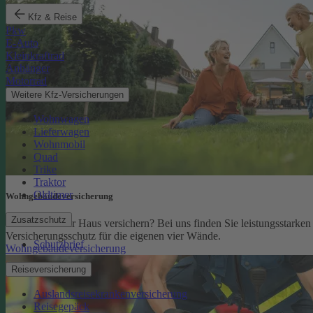
Kfz & Reise
Pkw
E-Auto
Kleinkraftrad
Anhänger
Motorrad
Weitere Kfz-Versicherungen
Wohnwagen
Lieferwagen
Wohnmobil
Quad
Trike
Traktor
Oldtimer
Wohngebäude­versicherung
Zusatzschutz
Sie möchten Ihr Haus versichern? Bei uns finden Sie leistungsstarken
Versicherungsschutz für die eigenen vier Wände.
Schutzbrief
Wohngebäudeversicherung
Reiseversicherung
Auslandsreisekrankenversicherung
Reisegepäck