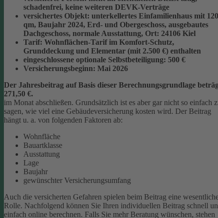
schadenfrei, keine weiteren DEVK-Verträge
versichertes Objekt:
unterkellertes Einfamilienhaus mit 12
qm, Baujahr 2024, Erd- und Obergeschoss, ausgebautes
Dachgeschoss, normale Ausstattung, Ort: 24106 Kiel
Tarif:
Wohnflächen-Tarif im Komfort-Schutz,
Grunddeckung und Elementar (mit 2.500 €) enthalten
eingeschlossene optionale Selbstbeteiligung:
500 €
Versicherungsbeginn:
Mai 2026
Der Jahresbeitrag auf Basis dieser Berechnungsgrundlage beträg
271,50 €.
im Monat abschließen.
Grundsätzlich ist es aber gar nicht so einfach 
sagen, wie viel eine Gebäudeversicherung kosten wird. Der Beitrag
hängt u. a. von folgenden Faktoren ab:
Wohnfläche
Bauartklasse
Ausstattung
Lage
Baujahr
gewünschter Versicherungsumfang
Auch die versicherten Gefahren spielen beim Beitrag eine wesentlich
Rolle. Nachfolgend können Sie Ihren individuellen Beitrag schnell u
einfach online berechnen. Falls Sie mehr Beratung wünschen, stehen