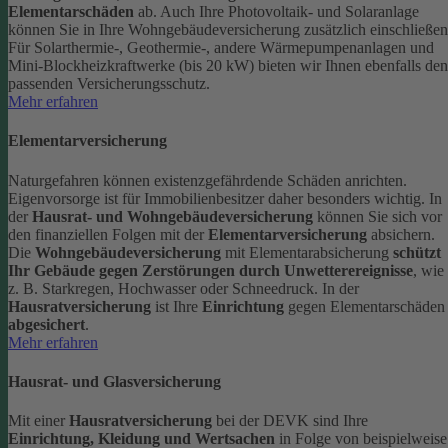
Elementarschäden
ab.
Auch Ihre Photovoltaik- und Solaranlage
können Sie in Ihre Wohngebäudeversicherung zusätzlich einschließen
Für Solarthermie-, Geothermie-, andere Wärmepumpenanlagen und
Mini-Blockheizkraftwerke (bis 20 kW) bieten wir Ihnen ebenfalls den
passenden Versicherungsschutz.
Mehr erfahren
Elementarversicherung
Naturgefahren können existenzgefährdende Schäden anrichten.
Eigenvorsorge ist für Immobilienbesitzer daher besonders wichtig. In
der
Hausrat- und Wohngebäudeversicherung
können Sie sich vor
den finanziellen Folgen mit der
Elementarversicherung
absichern.
Die
Wohngebäudeversicherung
mit Elementarabsicherung
schützt
Ihr Gebäude gegen Zerstörungen durch Unwetterereignisse
, wie
z. B. Starkregen, Hochwasser oder Schneedruck. In der
Hausratversicherung
ist Ihre
Einrichtung
gegen Elementarschäden
abgesichert
.
Mehr erfahren
Hausrat- und Glasversicherung
Mit einer
Hausratversicherung
bei der DEVK sind Ihre
Einrichtung, Kleidung und Wertsachen
in Folge von beispielweise