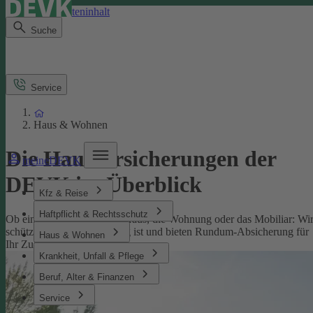
Direkt zum Seiteninhalt
Suche
Service
Haus & Wohnen
Die Hausversicherungen der
meineDEVK
DEVK im Überblick
Kfz & Reise
Haftpflicht & Rechtsschutz
Ob eine Versicherung fürs Haus, die Wohnung oder das Mobiliar: Wi
schützen, was Ihnen wichtig ist und bieten Rundum-Absicherung für
Haus & Wohnen
Ihr Zuhause.
Krankheit, Unfall & Pflege
Beruf, Alter & Finanzen
Service