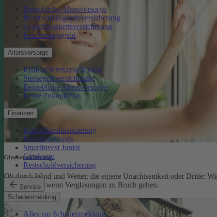
Betriebliche Altersvorsorge
Berufsunfähigkeitsversicherung
Grundfähigkeitsversicherung
Krankentagegeld
Altersvorsorge
Risikolebensversicherung
Sterbegeldversicherung
Betriebliche Altersvorsorge
Rente ZukunftPlus
Finanzen
Immobilienfinanzierung
Investmentfonds
SmartInvest Junior
Girokonto
Glasversicherung
Restschuldversicherung
Ob durch Wind und Wetter, die eigene Unachtsamkeit oder Dritte: Wi
schützen Sie, wenn Verglasungen zu Bruch gehen.
Service
Glasversicherung
Schadenmeldung
Alles zur Schadenmeldung