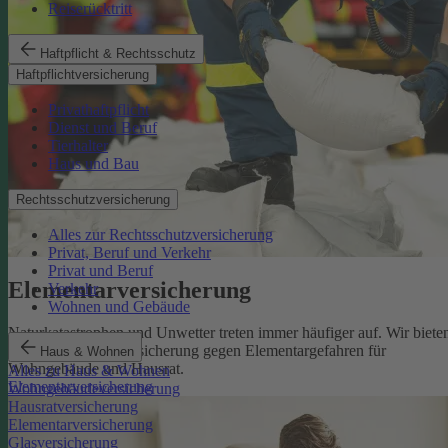
Reiserücktritt
Haftpflicht & Rechtsschutz
Haftpflichtversicherung
Privathaftpflicht
Dienst und Beruf
Tierhalter
Haus und Bau
Rechtsschutzversicherung
Alles zur Rechtsschutzversicherung
Privat, Beruf und Verkehr
Privat und Beruf
Elementarversicherung
Verkehr
Wohnen und Gebäude
Naturkatastrophen und Unwetter treten immer häufiger auf. Wir biete
eine zuverlässige Absicherung gegen Elementargefahren für
Haus & Wohnen
Wohngebäude und Hausrat.
Alles zu Haus & Wohnen
Elementarversicherung
Wohngebäudeversicherung
Hausratversicherung
Elementarversicherung
Glasversicherung