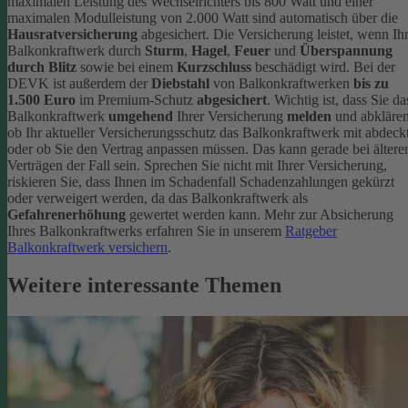
maximalen Leistung des Wechselrichters bis 800 Watt und einer
maximalen Modulleistung von 2.000 Watt sind automatisch über die
Hausratversicherung
abgesichert. Die Versicherung leistet, wenn Ih
Balkonkraftwerk durch
Sturm
,
Hagel
,
Feuer
und
Überspannung
durch Blitz
sowie bei einem
Kurzschluss
beschädigt wird. Bei der
DEVK ist außerdem der
Diebstahl
von Balkonkraftwerken
bis zu
1.500 Euro
im Premium-Schutz
abgesichert
.
Wichtig ist, dass Sie da
Balkonkraftwerk
umgehend
Ihrer Versicherung
melden
und abklären
ob Ihr aktueller Versicherungsschutz das Balkonkraftwerk mit abdeckt
oder ob Sie den Vertrag anpassen müssen. Das kann gerade bei ältere
Verträgen der Fall sein. Sprechen Sie nicht mit Ihrer Versicherung,
riskieren Sie, dass Ihnen im Schadenfall Schadenzahlungen gekürzt
oder verweigert werden, da das Balkonkraftwerk als
Gefahrenerhöhung
gewertet werden kann.
Mehr zur Absicherung
Ihres Balkonkraftwerks erfahren Sie in unserem
Ratgeber
Balkonkraftwerk versichern
.
Weitere interessante Themen