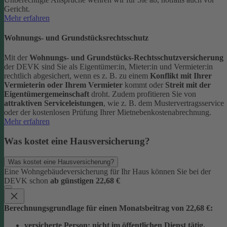
Gericht.
Mehr erfahren
Wohnungs- und Grundstücksrechtsschutz
Mit der
Wohnungs- und Grundstücks-Rechtsschutzversicherung
der DEVK sind Sie als Eigentümer:in, Mieter:in und Vermieter:in
rechtlich abgesichert, wenn es z. B. zu einem
Konflikt mit Ihrer
Vermieterin oder Ihrem Vermieter
kommt oder
Streit mit der
Eigentümergemeinschaft
droht.
Zudem profitieren Sie von
attraktiven Serviceleistungen
, wie z. B. dem Mustervertragsservice
oder der kostenlosen Prüfung Ihrer Mietnebenkostenabrechnung.
Mehr erfahren
Was kostet eine Hausversicherung?
Was kostet eine Hausversicherung?
Eine Wohngebäudeversicherung für Ihr Haus können Sie bei der
DEVK schon
ab günstigen 22,68 €
Berechnungsgrundlage für einen Monatsbeitrag von 22,68 €:
versicherte Person:
nicht im öffentlichen Dienst tätig,