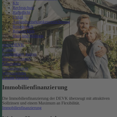
Kfz
Rechtsschutz
Haftpflicht
Unfall
Auslandsreisekrankenversicherung
Reisegepäck
Reiserücktritt
Haus und Wohnen
meineDEVK
Kontakt
Kundendaten ändern
Bescheinigungen
Kündigung
Produktservices
Wissenswertes
Leichte Sprache
Immobilienfinanzierung
Die Immobilienfinanzierung der DEVK überzeugt mit attraktiven
Sollzinsen und einem Maximum an Flexibilität.
Immobilienfinanzierung