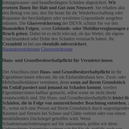
leitungswasser- und brandbedingten Schäden abgesichert.
Wir
ersetzen Ihnen Ihr Hab und Gut zum Neuwert
. Sie erhalten also
den Betrag von uns, den Sie heute für die Wiederbeschaffung oder
Reparatur der beschädigten oder zerstörten Gegenstände ausgeben
müssten.
Die
Glasversicherung
der DEVK schützt Sie vor den
finanziellen Folgen
, wenn
Gebäude- oder Mobiliarverglasungen 
Bruch gehen
. Dabei ist es nicht relevant, ob das Wetter, die eigene
Unachtsamkeit oder Dritte den Schaden verursacht haben. Ihr
Ceranfeld
ist bei uns
ebenfalls mitversichert
.
Hausratversicherung
Glasversicherung
Haus- und Grundbesitzerhaftpflicht für Vermieter:innen
Der Abschluss einer
Haus- und Grundbesitzerhaftpflicht
ist für
Eigentümer:innen relevant, die ein Einfamilienhaus bzw. Zwei- oder
Mehrfamilienhäuser vermieten, denn
wenn auf ihrem Grundstück
ein Unfall passiert und jemand zu Schaden kommt
, werden
Eigentümer:innen haftbar gemacht, selbst wenn sie nicht direkt
verantwortlich sind.
Die Haus- und Grundbesitzerhaftpflicht
leistet f
Schäden, die in Folge von unzureichender Beachtung entstehen
, 
B., wenn sich eine Person auf Ihrem Grundstück durch ungenügende
Räumen und Streuen bei Schnee und Glätte verletzt oder von einem
herabfallenden Dachziegel getroffen wird.
Wenn
Schadenersatzforderungen auf Sie zukommen, prüfen wir diese.
Unberechtigte Ansprüche wehren wir für Sie ab, notfalls auch vor