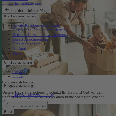
Immobilienfinanzierung
Krankheit, Unfall & Pflege
Krankenversicherung
Private Krankenversicherung
Gesetzliche Krankenversicherung
Betriebliche Krankenversicherung
Zusatzversicherungen
Krankentagegeld
Ausland
Tiere
Unfallversicherung
Privat
Kinder
Hausratversicherung
Pflegeversicherung
Unsere Hausratversicherung schützt Ihr Hab und Gut vor den
Pflegezusatzversicherung
finanziellen Folgen wasser- oder auch brandbedingter Schäden.
Hausratversicherung
Beruf, Alter & Finanzen
Beruf