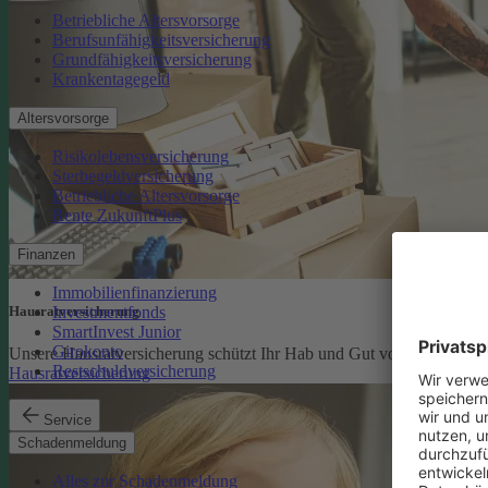
Betriebliche Altersvorsorge
Berufsunfähigkeitsversicherung
Grundfähigkeitsversicherung
Krankentagegeld
Altersvorsorge
Risikolebensversicherung
Sterbegeldversicherung
Betriebliche Altersvorsorge
Rente ZukunftPlus
Finanzen
Immobilienfinanzierung
Investmentfonds
Hausratversicherung
SmartInvest Junior
Girokonto
Unsere Hausratversicherung schützt Ihr Hab und Gut vor den finanzi
Restschuldversicherung
Hausratversicherung
Service
Schadenmeldung
Alles zur Schadenmeldung