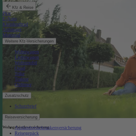
Kfz & Reise
Pkw
E-Auto
Kleinkraftrad
Anhänger
Motorrad
Weitere Kfz-Versicherungen
Wohnwagen
Lieferwagen
Wohnmobil
Quad
Trike
Traktor
Oldtimer
Zusatzschutz
Schutzbrief
Reiseversicherung
Wohngebäude­versicherung
Auslandsreisekrankenversicherung
Reisegepäck