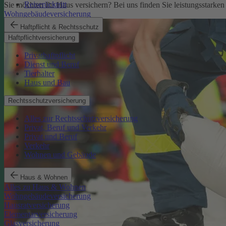
Reiserücktritt
Sie möchten Ihr Haus versichern? Bei uns finden Sie leistungsstarken
Wohngebäudeversicherung
Haftpflicht & Rechtsschutz
Haftpflichtversicherung
Privathaftpflicht
Dienst und Beruf
Tierhalter
Haus und Bau
Rechtsschutzversicherung
Alles zur Rechtsschutzversicherung
Privat, Beruf und Verkehr
Privat und Beruf
Verkehr
Wohnen und Gebäude
Haus & Wohnen
Alles zu Haus & Wohnen
Wohngebäudeversicherung
Hausratversicherung
Elementarversicherung
Glasversicherung