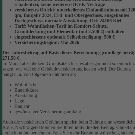
schadenfrei, keine weiteren DEVK-Verträge
versichertes Objekt:
unterkellertes Einfamilienhaus mit 12
qm, Baujahr 2024, Erd- und Obergeschoss, ausgebautes
Dachgeschoss, normale Ausstattung, Ort: 24106 Kiel
Tarif:
Wohnflächen-Tarif im Komfort-Schutz,
Grunddeckung und Elementar (mit 2.500 €) enthalten
eingeschlossene optionale Selbstbeteiligung:
500 €
Versicherungsbeginn:
Mai 2026
Der Jahresbeitrag auf Basis dieser Berechnungsgrundlage beträg
271,50 €.
im Monat abschließen.
Grundsätzlich ist es aber gar nicht so einfach 
sagen, wie viel eine Gebäudeversicherung kosten wird. Der Beitrag
hängt u. a. von folgenden Faktoren ab:
Wohnfläche
Bauartklasse
Ausstattung
Lage
Baujahr
gewünschter Versicherungsumfang
Auch die versicherten Gefahren spielen beim Beitrag eine wesentlich
Rolle. Nachfolgend können Sie Ihren individuellen Beitrag schnell u
einfach online berechnen. Falls Sie mehr Beratung wünschen, stehen