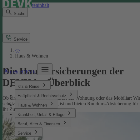
Direkt zum Seiteninhalt
Suche
Service
Haus & Wohnen
Die Hausversicherungen der
meineDEVK
DEVK im Überblick
Kfz & Reise
Haftpflicht & Rechtsschutz
Ob eine Versicherung fürs Haus, die Wohnung oder das Mobiliar: Wi
schützen, was Ihnen wichtig ist und bieten Rundum-Absicherung für
Haus & Wohnen
Ihr Zuhause.
Krankheit, Unfall & Pflege
Beruf, Alter & Finanzen
Service