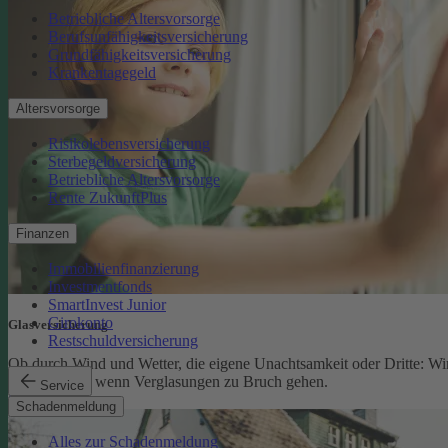
Betriebliche Altersvorsorge
Berufsunfähigkeitsversicherung
Grundfähigkeitsversicherung
Krankentagegeld
Altersvorsorge
Risikolebensversicherung
Sterbegeldversicherung
Betriebliche Altersvorsorge
Rente ZukunftPlus
Finanzen
Immobilienfinanzierung
Investmentfonds
SmartInvest Junior
Girokonto
Glasversicherung
Restschuldversicherung
Ob durch Wind und Wetter, die eigene Unachtsamkeit oder Dritte: Wi
schützen Sie, wenn Verglasungen zu Bruch gehen.
Service
Glasversicherung
Schadenmeldung
Alles zur Schadenmeldung