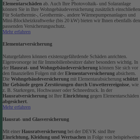
Elementarschäden
ab.
Auch Ihre Photovoltaik- und Solaranlage
können Sie in Ihre Wohngebäudeversicherung zusätzlich einschließen
Für Solarthermie-, Geothermie-, andere Wärmepumpenanlagen und
Mini-Blockheizkraftwerke (bis 20 kW) bieten wir Ihnen ebenfalls den
passenden Versicherungsschutz.
Mehr erfahren
Elementarversicherung
Naturgefahren können existenzgefährdende Schäden anrichten.
Eigenvorsorge ist für Immobilienbesitzer daher besonders wichtig. In
der
Hausrat- und Wohngebäudeversicherung
können Sie sich vor
den finanziellen Folgen mit der
Elementarversicherung
absichern.
Die
Wohngebäudeversicherung
mit Elementarabsicherung
schützt
Ihr Gebäude gegen Zerstörungen durch Unwetterereignisse
, wie
z. B. Starkregen, Hochwasser oder Schneedruck. In der
Hausratversicherung
ist Ihre
Einrichtung
gegen Elementarschäden
abgesichert
.
Mehr erfahren
Hausrat- und Glasversicherung
Mit einer
Hausratversicherung
bei der DEVK sind Ihre
Einrichtung, Kleidung und Wertsachen
in Folge von beispielweise