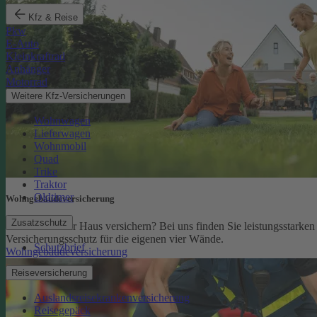
Kfz & Reise
Pkw
E-Auto
Kleinkraftrad
Anhänger
Motorrad
Weitere Kfz-Versicherungen
Wohnwagen
Lieferwagen
Wohnmobil
Quad
Trike
Traktor
Oldtimer
Wohngebäude­versicherung
Zusatzschutz
Sie möchten Ihr Haus versichern? Bei uns finden Sie leistungsstarken
Versicherungsschutz für die eigenen vier Wände.
Schutzbrief
Wohngebäudeversicherung
Reiseversicherung
Auslandsreisekrankenversicherung
Reisegepäck