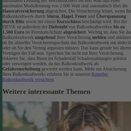
maximalen Leistung des Wechselrichters bis 800 Watt und einer
maximalen Modulleistung von 2.000 Watt sind automatisch über die
Hausratversicherung
abgesichert. Die Versicherung leistet, wenn Ih
Balkonkraftwerk durch
Sturm
,
Hagel
,
Feuer
und
Überspannung
durch Blitz
sowie bei einem
Kurzschluss
beschädigt wird. Bei der
DEVK ist außerdem der
Diebstahl
von Balkonkraftwerken
bis zu
1.500 Euro
im Premium-Schutz
abgesichert
.
Wichtig ist, dass Sie da
Balkonkraftwerk
umgehend
Ihrer Versicherung
melden
und abklären
ob Ihr aktueller Versicherungsschutz das Balkonkraftwerk mit abdeckt
oder ob Sie den Vertrag anpassen müssen. Das kann gerade bei ältere
Verträgen der Fall sein. Sprechen Sie nicht mit Ihrer Versicherung,
riskieren Sie, dass Ihnen im Schadenfall Schadenzahlungen gekürzt
oder verweigert werden, da das Balkonkraftwerk als
Gefahrenerhöhung
gewertet werden kann.
Mehr zur Absicherung
Ihres Balkonkraftwerks erfahren Sie in unserem
Ratgeber
Balkonkraftwerk versichern
.
Weitere interessante Themen