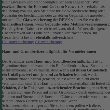
leitungswasser- und brandbedingten Schäden abgesichert.
Wir
ersetzen Ihnen Ihr Hab und Gut zum Neuwert
. Sie erhalten also
den Betrag von uns, den Sie heute für die Wiederbeschaffung oder
Reparatur der beschädigten oder zerstörten Gegenstände ausgeben
müssten.
Die
Glasversicherung
der DEVK schützt Sie vor den
finanziellen Folgen
, wenn
Gebäude- oder Mobiliarverglasungen 
Bruch gehen
. Dabei ist es nicht relevant, ob das Wetter, die eigene
Unachtsamkeit oder Dritte den Schaden verursacht haben. Ihr
Ceranfeld
ist bei uns
ebenfalls mitversichert
.
Hausratversicherung
Glasversicherung
Haus- und Grundbesitzerhaftpflicht für Vermieter:innen
Der Abschluss einer
Haus- und Grundbesitzerhaftpflicht
ist für
Eigentümer:innen relevant, die ein Einfamilienhaus bzw. Zwei- oder
Mehrfamilienhäuser vermieten, denn
wenn auf ihrem Grundstück
ein Unfall passiert und jemand zu Schaden kommt
, werden
Eigentümer:innen haftbar gemacht, selbst wenn sie nicht direkt
verantwortlich sind.
Die Haus- und Grundbesitzerhaftpflicht
leistet f
Schäden, die in Folge von unzureichender Beachtung entstehen
, 
B., wenn sich eine Person auf Ihrem Grundstück durch ungenügende
Räumen und Streuen bei Schnee und Glätte verletzt oder von einem
herabfallenden Dachziegel getroffen wird.
Wenn
Schadenersatzforderungen auf Sie zukommen, prüfen wir diese.
Unberechtigte Ansprüche wehren wir für Sie ab, notfalls auch vor