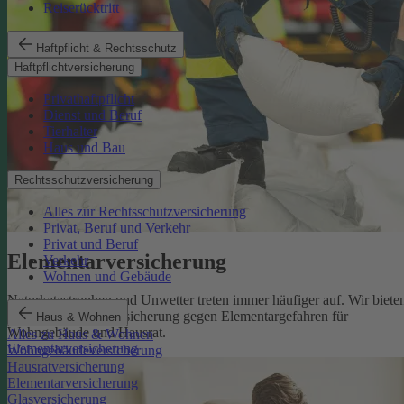
Reiserücktritt
Haftpflicht & Rechtsschutz
Haftpflichtversicherung
Privathaftpflicht
Dienst und Beruf
Tierhalter
Haus und Bau
Rechtsschutzversicherung
Alles zur Rechtsschutzversicherung
Privat, Beruf und Verkehr
Privat und Beruf
Elementarversicherung
Verkehr
Wohnen und Gebäude
Naturkatastrophen und Unwetter treten immer häufiger auf. Wir biete
eine zuverlässige Absicherung gegen Elementargefahren für
Haus & Wohnen
Wohngebäude und Hausrat.
Alles zu Haus & Wohnen
Elementarversicherung
Wohngebäudeversicherung
Hausratversicherung
Elementarversicherung
Glasversicherung