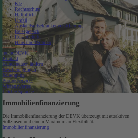
Kfz
Rechtsschutz
Haftpflicht
Unfall
Auslandsreisekrankenversicherung
Reisegepäck
Reiserücktritt
Haus und Wohnen
meineDEVK
Kontakt
Kundendaten ändern
Bescheinigungen
Kündigung
Produktservices
Wissenswertes
Leichte Sprache
Immobilienfinanzierung
Die Immobilienfinanzierung der DEVK überzeugt mit attraktiven
Sollzinsen und einem Maximum an Flexibilität.
Immobilienfinanzierung