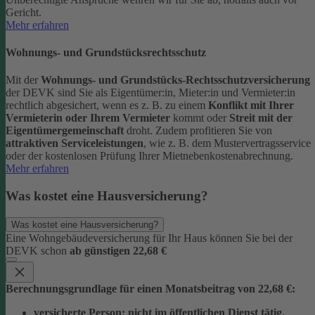
Gericht.
Mehr erfahren
Wohnungs- und Grundstücksrechtsschutz
Mit der
Wohnungs- und Grundstücks-Rechtsschutzversicherung
der DEVK sind Sie als Eigentümer:in, Mieter:in und Vermieter:in
rechtlich abgesichert, wenn es z. B. zu einem
Konflikt mit Ihrer
Vermieterin oder Ihrem Vermieter
kommt oder
Streit mit der
Eigentümergemeinschaft
droht.
Zudem profitieren Sie von
attraktiven Serviceleistungen
, wie z. B. dem Mustervertragsservice
oder der kostenlosen Prüfung Ihrer Mietnebenkostenabrechnung.
Mehr erfahren
Was kostet eine Hausversicherung?
Was kostet eine Hausversicherung?
Eine Wohngebäudeversicherung für Ihr Haus können Sie bei der
DEVK schon
ab günstigen 22,68 €
Berechnungsgrundlage für einen Monatsbeitrag von 22,68 €:
versicherte Person:
nicht im öffentlichen Dienst tätig,