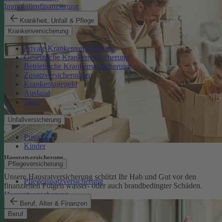
Immobilienfinanzierung
Krankheit, Unfall & Pflege
Krankenversicherung
Private Krankenversicherung
Gesetzliche Krankenversicherung
Betriebliche Krankenversicherung
Zusatzversicherungen
Krankentagegeld
Ausland
Tiere
Unfallversicherung
Privat
Kinder
Hausratversicherung
Pflegeversicherung
Unsere Hausratversicherung schützt Ihr Hab und Gut vor den
Pflegezusatzversicherung
finanziellen Folgen wasser- oder auch brandbedingter Schäden.
Hausratversicherung
Beruf, Alter & Finanzen
Beruf