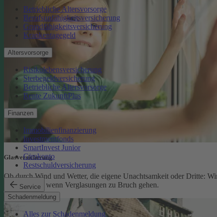
Betriebliche Altersvorsorge
Berufsunfähigkeitsversicherung
Grundfähigkeitsversicherung
Krankentagegeld
Altersvorsorge
Risikolebensversicherung
Sterbegeldversicherung
Betriebliche Altersvorsorge
Rente ZukunftPlus
Finanzen
Immobilienfinanzierung
Investmentfonds
SmartInvest Junior
Girokonto
Glasversicherung
Restschuldversicherung
Ob durch Wind und Wetter, die eigene Unachtsamkeit oder Dritte: Wi
schützen Sie, wenn Verglasungen zu Bruch gehen.
Service
Glasversicherung
Schadenmeldung
Alles zur Schadenmeldung