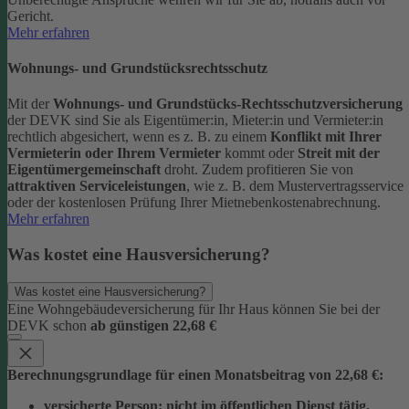
Gericht.
Mehr erfahren
Wohnungs- und Grundstücksrechtsschutz
Mit der
Wohnungs- und Grundstücks-Rechtsschutzversicherung
der DEVK sind Sie als Eigentümer:in, Mieter:in und Vermieter:in
rechtlich abgesichert, wenn es z. B. zu einem
Konflikt mit Ihrer
Vermieterin oder Ihrem Vermieter
kommt oder
Streit mit der
Eigentümergemeinschaft
droht.
Zudem profitieren Sie von
attraktiven Serviceleistungen
, wie z. B. dem Mustervertragsservice
oder der kostenlosen Prüfung Ihrer Mietnebenkostenabrechnung.
Mehr erfahren
Was kostet eine Hausversicherung?
Was kostet eine Hausversicherung?
Eine Wohngebäudeversicherung für Ihr Haus können Sie bei der
DEVK schon
ab günstigen 22,68 €
Berechnungsgrundlage für einen Monatsbeitrag von 22,68 €:
versicherte Person:
nicht im öffentlichen Dienst tätig,