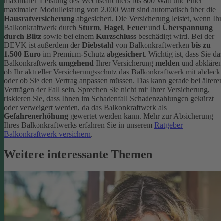
maximalen Leistung des Wechselrichters bis 800 Watt und einer
maximalen Modulleistung von 2.000 Watt sind automatisch über die
Hausratversicherung
abgesichert. Die Versicherung leistet, wenn Ih
Balkonkraftwerk durch
Sturm
,
Hagel
,
Feuer
und
Überspannung
durch Blitz
sowie bei einem
Kurzschluss
beschädigt wird. Bei der
DEVK ist außerdem der
Diebstahl
von Balkonkraftwerken
bis zu
1.500 Euro
im Premium-Schutz
abgesichert
.
Wichtig ist, dass Sie da
Balkonkraftwerk
umgehend
Ihrer Versicherung
melden
und abklären
ob Ihr aktueller Versicherungsschutz das Balkonkraftwerk mit abdeckt
oder ob Sie den Vertrag anpassen müssen. Das kann gerade bei ältere
Verträgen der Fall sein. Sprechen Sie nicht mit Ihrer Versicherung,
riskieren Sie, dass Ihnen im Schadenfall Schadenzahlungen gekürzt
oder verweigert werden, da das Balkonkraftwerk als
Gefahrenerhöhung
gewertet werden kann.
Mehr zur Absicherung
Ihres Balkonkraftwerks erfahren Sie in unserem
Ratgeber
Balkonkraftwerk versichern
.
Weitere interessante Themen