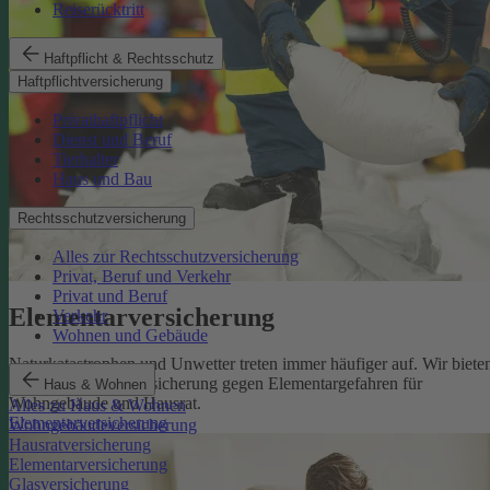
Reiserücktritt
Haftpflicht & Rechtsschutz
Haftpflichtversicherung
Privathaftpflicht
Dienst und Beruf
Tierhalter
Haus und Bau
Rechtsschutzversicherung
Alles zur Rechtsschutzversicherung
Privat, Beruf und Verkehr
Privat und Beruf
Elementarversicherung
Verkehr
Wohnen und Gebäude
Naturkatastrophen und Unwetter treten immer häufiger auf. Wir biete
eine zuverlässige Absicherung gegen Elementargefahren für
Haus & Wohnen
Wohngebäude und Hausrat.
Alles zu Haus & Wohnen
Elementarversicherung
Wohngebäudeversicherung
Hausratversicherung
Elementarversicherung
Glasversicherung