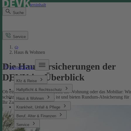
Direkt zum Seiteninhalt
Suche
Service
Haus & Wohnen
Die Hausversicherungen der
meineDEVK
DEVK im Überblick
Kfz & Reise
Haftpflicht & Rechtsschutz
Ob eine Versicherung fürs Haus, die Wohnung oder das Mobiliar: Wi
schützen, was Ihnen wichtig ist und bieten Rundum-Absicherung für
Haus & Wohnen
Ihr Zuhause.
Krankheit, Unfall & Pflege
Beruf, Alter & Finanzen
Service