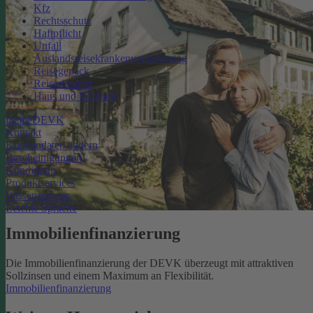
Kfz
Rechtsschutz
Haftpflicht
Unfall
Auslandsreisekrankenversicherung
Reisegepäck
Reiserücktritt
Haus und Wohnen
meineDEVK
Kontakt
Kundendaten ändern
Bescheinigungen
Kündigung
Produktservices
Wissenswertes
Leichte Sprache
Immobilienfinanzierung
Die Immobilienfinanzierung der DEVK überzeugt mit attraktiven
Sollzinsen und einem Maximum an Flexibilität.
Immobilienfinanzierung