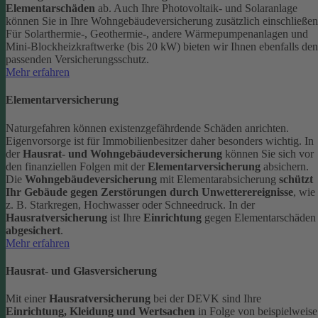
Elementarschäden
ab.
Auch Ihre Photovoltaik- und Solaranlage
können Sie in Ihre Wohngebäudeversicherung zusätzlich einschließen
Für Solarthermie-, Geothermie-, andere Wärmepumpenanlagen und
Mini-Blockheizkraftwerke (bis 20 kW) bieten wir Ihnen ebenfalls den
passenden Versicherungsschutz.
Mehr erfahren
Elementarversicherung
Naturgefahren können existenzgefährdende Schäden anrichten.
Eigenvorsorge ist für Immobilienbesitzer daher besonders wichtig. In
der
Hausrat- und Wohngebäudeversicherung
können Sie sich vor
den finanziellen Folgen mit der
Elementarversicherung
absichern.
Die
Wohngebäudeversicherung
mit Elementarabsicherung
schützt
Ihr Gebäude gegen Zerstörungen durch Unwetterereignisse
, wie
z. B. Starkregen, Hochwasser oder Schneedruck. In der
Hausratversicherung
ist Ihre
Einrichtung
gegen Elementarschäden
abgesichert
.
Mehr erfahren
Hausrat- und Glasversicherung
Mit einer
Hausratversicherung
bei der DEVK sind Ihre
Einrichtung, Kleidung und Wertsachen
in Folge von beispielweise