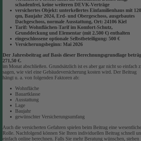
schadenfrei, keine weiteren DEVK-Verträge
versichertes Objekt:
unterkellertes Einfamilienhaus mit 12
qm, Baujahr 2024, Erd- und Obergeschoss, ausgebautes
Dachgeschoss, normale Ausstattung, Ort: 24106 Kiel
Tarif:
Wohnflächen-Tarif im Komfort-Schutz,
Grunddeckung und Elementar (mit 2.500 €) enthalten
eingeschlossene optionale Selbstbeteiligung:
500 €
Versicherungsbeginn:
Mai 2026
Der Jahresbeitrag auf Basis dieser Berechnungsgrundlage beträg
271,50 €.
im Monat abschließen.
Grundsätzlich ist es aber gar nicht so einfach 
sagen, wie viel eine Gebäudeversicherung kosten wird. Der Beitrag
hängt u. a. von folgenden Faktoren ab:
Wohnfläche
Bauartklasse
Ausstattung
Lage
Baujahr
gewünschter Versicherungsumfang
Auch die versicherten Gefahren spielen beim Beitrag eine wesentlich
Rolle. Nachfolgend können Sie Ihren individuellen Beitrag schnell u
einfach online berechnen. Falls Sie mehr Beratung wünschen, stehen