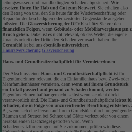
leitungswasser- und brandbedingten Schäden abgesichert.
Wir
ersetzen Ihnen Ihr Hab und Gut zum Neuwert
. Sie erhalten also
den Betrag von uns, den Sie heute für die Wiederbeschaffung oder
Reparatur der beschädigten oder zerstörten Gegenstände ausgeben
müssten.
Die
Glasversicherung
der DEVK schützt Sie vor den
finanziellen Folgen
, wenn
Gebäude- oder Mobiliarverglasungen 
Bruch gehen
. Dabei ist es nicht relevant, ob das Wetter, die eigene
Unachtsamkeit oder Dritte den Schaden verursacht haben. Ihr
Ceranfeld
ist bei uns
ebenfalls mitversichert
.
Hausratversicherung
Glasversicherung
Haus- und Grundbesitzerhaftpflicht für Vermieter:innen
Der Abschluss einer
Haus- und Grundbesitzerhaftpflicht
ist für
Eigentümer:innen relevant, die ein Einfamilienhaus bzw. Zwei- oder
Mehrfamilienhäuser vermieten, denn
wenn auf ihrem Grundstück
ein Unfall passiert und jemand zu Schaden kommt
, werden
Eigentümer:innen haftbar gemacht, selbst wenn sie nicht direkt
verantwortlich sind.
Die Haus- und Grundbesitzerhaftpflicht
leistet f
Schäden, die in Folge von unzureichender Beachtung entstehen
, 
B., wenn sich eine Person auf Ihrem Grundstück durch ungenügende
Räumen und Streuen bei Schnee und Glätte verletzt oder von einem
herabfallenden Dachziegel getroffen wird.
Wenn
Schadenersatzforderungen auf Sie zukommen, prüfen wir diese.
Unberechtigte Ansprüche wehren wir für Sie ab, notfalls auch vor