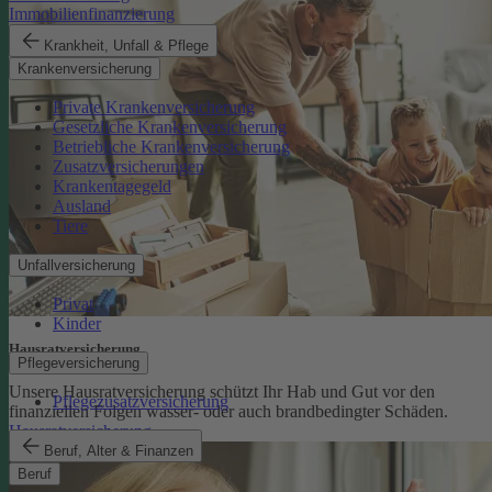
Immobilienfinanzierung
Krankheit, Unfall & Pflege
Krankenversicherung
Private Krankenversicherung
Gesetzliche Krankenversicherung
Betriebliche Krankenversicherung
Zusatzversicherungen
Krankentagegeld
Ausland
Tiere
Unfallversicherung
Privat
Kinder
Hausratversicherung
Pflegeversicherung
Unsere Hausratversicherung schützt Ihr Hab und Gut vor den
Pflegezusatzversicherung
finanziellen Folgen wasser- oder auch brandbedingter Schäden.
Hausratversicherung
Beruf, Alter & Finanzen
Beruf