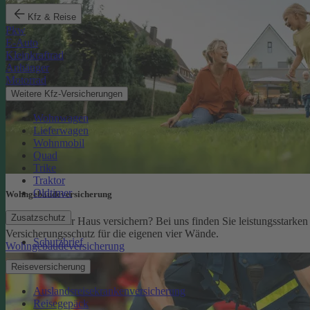
Kfz & Reise
Pkw
E-Auto
Kleinkraftrad
Anhänger
Motorrad
Weitere Kfz-Versicherungen
Wohnwagen
Lieferwagen
Wohnmobil
Quad
Trike
Traktor
Oldtimer
Wohngebäude­versicherung
Zusatzschutz
Sie möchten Ihr Haus versichern? Bei uns finden Sie leistungsstarken
Versicherungsschutz für die eigenen vier Wände.
Schutzbrief
Wohngebäudeversicherung
Reiseversicherung
Auslandsreisekrankenversicherung
Reisegepäck