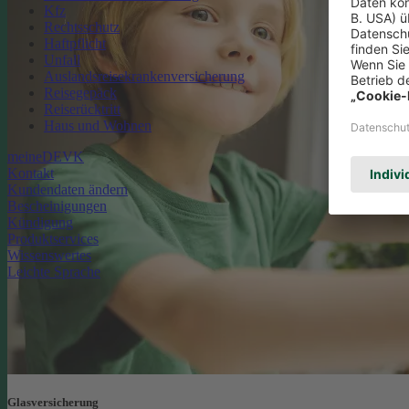
Kfz
Rechtsschutz
Haftpflicht
Unfall
Auslandsreisekrankenversicherung
Reisegepäck
Reiserücktritt
Haus und Wohnen
meineDEVK
Kontakt
Kundendaten ändern
Bescheinigungen
Kündigung
Produktservices
Wissenswertes
Leichte Sprache
Glasversicherung