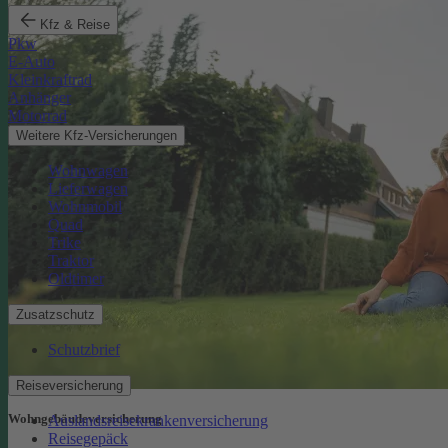
Kfz & Reise
Pkw
E-Auto
Kleinkraftrad
Anhänger
Motorrad
Weitere Kfz-Versicherungen
Wohnwagen
Lieferwagen
Wohnmobil
Quad
Trike
Traktor
Oldtimer
Zusatzschutz
Schutzbrief
Reiseversicherung
Wohngebäude­versicherung
Auslandsreisekrankenversicherung
Reisegepäck