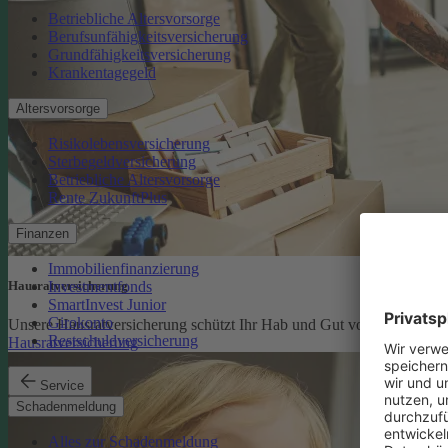
Betriebliche Altersvorsorge
Berufsunfähigkeitsversicherung
Grundfähigkeitsversicherung
Krankentagegeld
Altersvorsorge
Risikolebensversicherung
Sterbegeldversicherung
Betriebliche Altersvorsorge
Rente ZukunftPlus
Finanzen
Immobilienfinanzierung
Investmentfonds
Hausratversicherung
SmartInvest Junior
Girokonto
Unsere Hausratversicherung schützt Ihr Hab und Gut vor den finanzi
Restschuldversicherung
Hausratversicherung
Service
Schadenmeldung
Alles zur Schadenmeldung