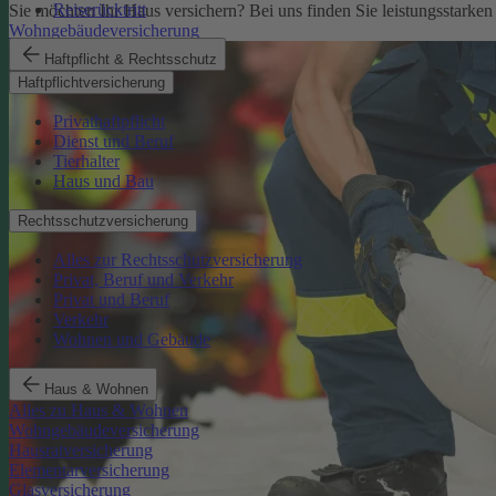
Reiserücktritt
Sie möchten Ihr Haus versichern? Bei uns finden Sie leistungsstarken
Wohngebäudeversicherung
Haftpflicht & Rechtsschutz
Haftpflichtversicherung
Privathaftpflicht
Dienst und Beruf
Tierhalter
Haus und Bau
Rechtsschutzversicherung
Alles zur Rechtsschutzversicherung
Privat, Beruf und Verkehr
Privat und Beruf
Verkehr
Wohnen und Gebäude
Haus & Wohnen
Alles zu Haus & Wohnen
Wohngebäudeversicherung
Hausratversicherung
Elementarversicherung
Glasversicherung