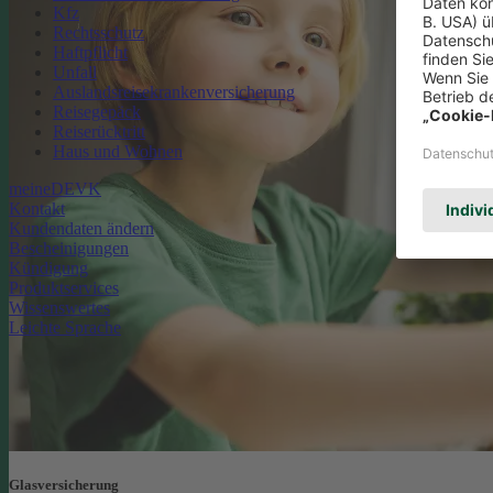
Kfz
Rechtsschutz
Haftpflicht
Unfall
Auslandsreisekrankenversicherung
Reisegepäck
Reiserücktritt
Haus und Wohnen
meineDEVK
Kontakt
Kundendaten ändern
Bescheinigungen
Kündigung
Produktservices
Wissenswertes
Leichte Sprache
Glasversicherung