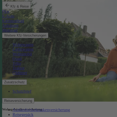
Kfz & Reise
Pkw
E-Auto
Kleinkraftrad
Anhänger
Motorrad
Weitere Kfz-Versicherungen
Wohnwagen
Lieferwagen
Wohnmobil
Quad
Trike
Traktor
Oldtimer
Zusatzschutz
Schutzbrief
Reiseversicherung
Wohngebäude­versicherung
Auslandsreisekrankenversicherung
Reisegepäck