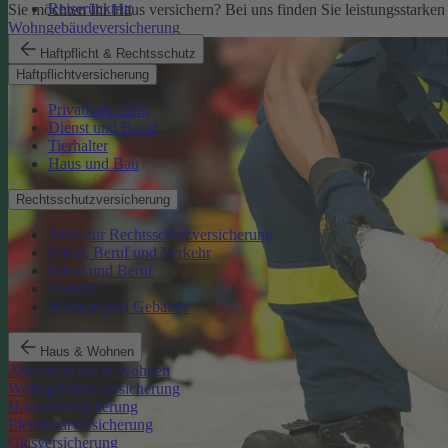
Reiserücktritt
Sie möchten Ihr Haus versichern? Bei uns finden Sie leistungsstarken
Wohngebäudeversicherung
Haftpflicht & Rechtsschutz
Haftpflichtversicherung
Privathaftpflicht
Dienst und Beruf
Tierhalter
Haus und Bau
Rechtsschutzversicherung
Alles zur Rechtsschutzversicherung
Privat, Beruf und Verkehr
Privat und Beruf
Verkehr
Wohnen und Gebäude
Haus & Wohnen
Alles zu Haus & Wohnen
Wohngebäudeversicherung
Hausratversicherung
Elementarversicherung
Glasversicherung