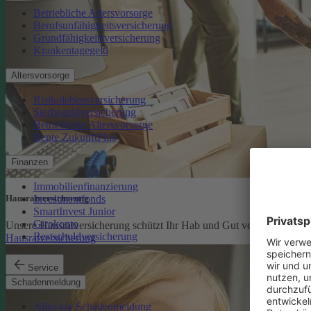
Betriebliche Altersvorsorge
Berufsunfähigkeitsversicherung
Grundfähigkeitsversicherung
Krankentagegeld
Altersvorsorge
Risikolebensversicherung
Sterbegeldversicherung
Betriebliche Altersvorsorge
Rente ZukunftPlus
Finanzen
Immobilienfinanzierung
Investmentfonds
Hausratversicherung
SmartInvest Junior
Girokonto
Unsere Hausratversicherung schützt Ihr Hab und Gut vor den finanzi
Restschuldversicherung
Hausratversicherung
Service
Schadenmeldung
Alles zur Schadenmeldung