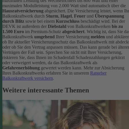
maximalen Leistung des Wechselrichters bis 800 Watt und einer
maximalen Modulleistung von 2.000 Watt sind automatisch über die
Hausratversicherung
abgesichert. Die Versicherung leistet, wenn Ih
Balkonkraftwerk durch
Sturm
,
Hagel
,
Feuer
und
Überspannung
durch Blitz
sowie bei einem
Kurzschluss
beschädigt wird. Bei der
DEVK ist außerdem der
Diebstahl
von Balkonkraftwerken
bis zu
1.500 Euro
im Premium-Schutz
abgesichert
.
Wichtig ist, dass Sie da
Balkonkraftwerk
umgehend
Ihrer Versicherung
melden
und abklären
ob Ihr aktueller Versicherungsschutz das Balkonkraftwerk mit abdeckt
oder ob Sie den Vertrag anpassen müssen. Das kann gerade bei ältere
Verträgen der Fall sein. Sprechen Sie nicht mit Ihrer Versicherung,
riskieren Sie, dass Ihnen im Schadenfall Schadenzahlungen gekürzt
oder verweigert werden, da das Balkonkraftwerk als
Gefahrenerhöhung
gewertet werden kann.
Mehr zur Absicherung
Ihres Balkonkraftwerks erfahren Sie in unserem
Ratgeber
Balkonkraftwerk versichern
.
Weitere interessante Themen