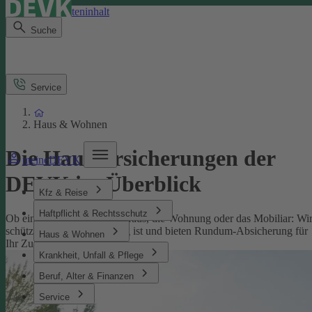
Direkt zum Seiteninhalt
Suche
Service
Haus & Wohnen
Die Hausversicherungen der
meineDEVK
DEVK im Überblick
Kfz & Reise
Haftpflicht & Rechtsschutz
Ob eine Versicherung fürs Haus, die Wohnung oder das Mobiliar: Wi
schützen, was Ihnen wichtig ist und bieten Rundum-Absicherung für
Haus & Wohnen
Ihr Zuhause.
Krankheit, Unfall & Pflege
Beruf, Alter & Finanzen
Service