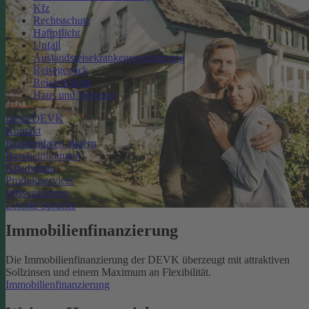
Kfz
Rechtsschutz
Haftpflicht
Unfall
Auslandsreisekrankenversicherung
Reisegepäck
Reiserücktritt
Haus und Wohnen
meineDEVK
Kontakt
Kundendaten ändern
Bescheinigungen
Kündigung
Produktservices
Wissenswertes
Leichte Sprache
Immobilienfinanzierung
Die Immobilienfinanzierung der DEVK überzeugt mit attraktiven
Sollzinsen und einem Maximum an Flexibilität.
Immobilienfinanzierung