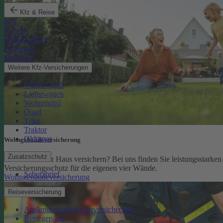
Kfz & Reise
Pkw
E-Auto
Kleinkraftrad
Anhänger
Motorrad
Weitere Kfz-Versicherungen
Wohnwagen
Lieferwagen
Wohnmobil
Quad
Trike
Traktor
Oldtimer
Wohngebäude­versicherung
Zusatzschutz
Sie möchten Ihr Haus versichern? Bei uns finden Sie leistungsstarken
Versicherungsschutz für die eigenen vier Wände.
Schutzbrief
Wohngebäudeversicherung
Reiseversicherung
Auslandsreisekrankenversicherung
Reisegepäck