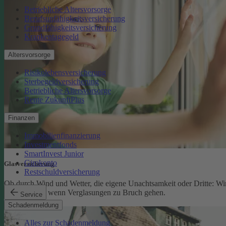
Betriebliche Altersvorsorge
Berufsunfähigkeitsversicherung
Grundfähigkeitsversicherung
Krankentagegeld
Altersvorsorge
Risikolebensversicherung
Sterbegeldversicherung
Betriebliche Altersvorsorge
Rente ZukunftPlus
Finanzen
Immobilienfinanzierung
Investmentfonds
SmartInvest Junior
Girokonto
Glasversicherung
Restschuldversicherung
Ob durch Wind und Wetter, die eigene Unachtsamkeit oder Dritte: Wi
schützen Sie, wenn Verglasungen zu Bruch gehen.
Service
Glasversicherung
Schadenmeldung
Alles zur Schadenmeldung