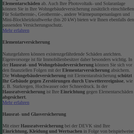
Elementarschäden
ab.
Auch Ihre Photovoltaik- und Solaranlage
können Sie in Ihre Wohngebäudeversicherung zusätzlich einschließen
Für Solarthermie-, Geothermie-, andere Wärmepumpenanlagen und
Mini-Blockheizkraftwerke (bis 20 kW) bieten wir Ihnen ebenfalls den
passenden Versicherungsschutz.
Mehr erfahren
Elementarversicherung
Naturgefahren können existenzgefährdende Schäden anrichten.
Eigenvorsorge ist für Immobilienbesitzer daher besonders wichtig. In
der
Hausrat- und Wohngebäudeversicherung
können Sie sich vor
den finanziellen Folgen mit der
Elementarversicherung
absichern.
Die
Wohngebäudeversicherung
mit Elementarabsicherung
schützt
Ihr Gebäude gegen Zerstörungen durch Unwetterereignisse
, wie
z. B. Starkregen, Hochwasser oder Schneedruck. In der
Hausratversicherung
ist Ihre
Einrichtung
gegen Elementarschäden
abgesichert
.
Mehr erfahren
Hausrat- und Glasversicherung
Mit einer
Hausratversicherung
bei der DEVK sind Ihre
Einrichtung, Kleidung und Wertsachen
in Folge von beispielweise