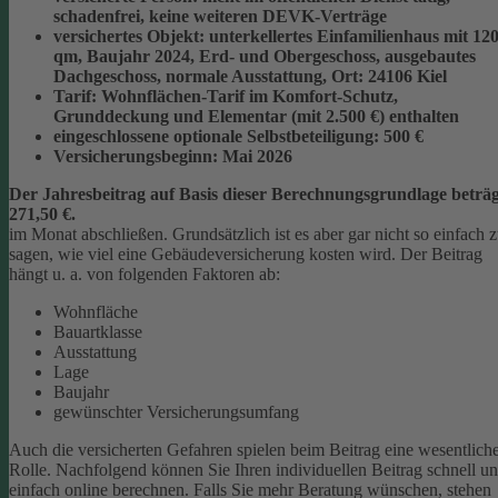
schadenfrei, keine weiteren DEVK-Verträge
versichertes Objekt:
unterkellertes Einfamilienhaus mit 12
qm, Baujahr 2024, Erd- und Obergeschoss, ausgebautes
Dachgeschoss, normale Ausstattung, Ort: 24106 Kiel
Tarif:
Wohnflächen-Tarif im Komfort-Schutz,
Grunddeckung und Elementar (mit 2.500 €) enthalten
eingeschlossene optionale Selbstbeteiligung:
500 €
Versicherungsbeginn:
Mai 2026
Der Jahresbeitrag auf Basis dieser Berechnungsgrundlage beträg
271,50 €.
im Monat abschließen.
Grundsätzlich ist es aber gar nicht so einfach 
sagen, wie viel eine Gebäudeversicherung kosten wird. Der Beitrag
hängt u. a. von folgenden Faktoren ab:
Wohnfläche
Bauartklasse
Ausstattung
Lage
Baujahr
gewünschter Versicherungsumfang
Auch die versicherten Gefahren spielen beim Beitrag eine wesentlich
Rolle. Nachfolgend können Sie Ihren individuellen Beitrag schnell u
einfach online berechnen. Falls Sie mehr Beratung wünschen, stehen