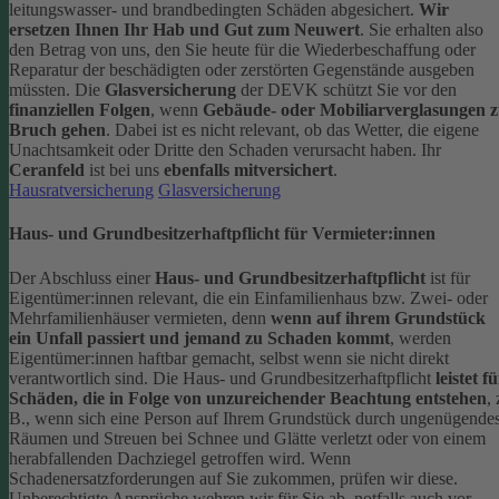
leitungswasser- und brandbedingten Schäden abgesichert.
Wir
ersetzen Ihnen Ihr Hab und Gut zum Neuwert
. Sie erhalten also
den Betrag von uns, den Sie heute für die Wiederbeschaffung oder
Reparatur der beschädigten oder zerstörten Gegenstände ausgeben
müssten.
Die
Glasversicherung
der DEVK schützt Sie vor den
finanziellen Folgen
, wenn
Gebäude- oder Mobiliarverglasungen 
Bruch gehen
. Dabei ist es nicht relevant, ob das Wetter, die eigene
Unachtsamkeit oder Dritte den Schaden verursacht haben. Ihr
Ceranfeld
ist bei uns
ebenfalls mitversichert
.
Hausratversicherung
Glasversicherung
Haus- und Grundbesitzerhaftpflicht für Vermieter:innen
Der Abschluss einer
Haus- und Grundbesitzerhaftpflicht
ist für
Eigentümer:innen relevant, die ein Einfamilienhaus bzw. Zwei- oder
Mehrfamilienhäuser vermieten, denn
wenn auf ihrem Grundstück
ein Unfall passiert und jemand zu Schaden kommt
, werden
Eigentümer:innen haftbar gemacht, selbst wenn sie nicht direkt
verantwortlich sind.
Die Haus- und Grundbesitzerhaftpflicht
leistet f
Schäden, die in Folge von unzureichender Beachtung entstehen
, 
B., wenn sich eine Person auf Ihrem Grundstück durch ungenügende
Räumen und Streuen bei Schnee und Glätte verletzt oder von einem
herabfallenden Dachziegel getroffen wird.
Wenn
Schadenersatzforderungen auf Sie zukommen, prüfen wir diese.
Unberechtigte Ansprüche wehren wir für Sie ab, notfalls auch vor