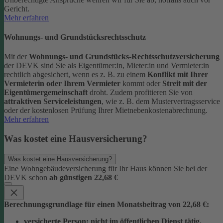
Gericht.
Mehr erfahren
Wohnungs- und Grundstücksrechtsschutz
Mit der
Wohnungs- und Grundstücks-Rechtsschutzversicherung
der DEVK sind Sie als Eigentümer:in, Mieter:in und Vermieter:in
rechtlich abgesichert, wenn es z. B. zu einem
Konflikt mit Ihrer
Vermieterin oder Ihrem Vermieter
kommt oder
Streit mit der
Eigentümergemeinschaft
droht.
Zudem profitieren Sie von
attraktiven Serviceleistungen
, wie z. B. dem Mustervertragsservice
oder der kostenlosen Prüfung Ihrer Mietnebenkostenabrechnung.
Mehr erfahren
Was kostet eine Hausversicherung?
Was kostet eine Hausversicherung?
Eine Wohngebäudeversicherung für Ihr Haus können Sie bei der
DEVK schon
ab günstigen 22,68 €
Berechnungsgrundlage für einen Monatsbeitrag von 22,68 €:
versicherte Person:
nicht im öffentlichen Dienst tätig,