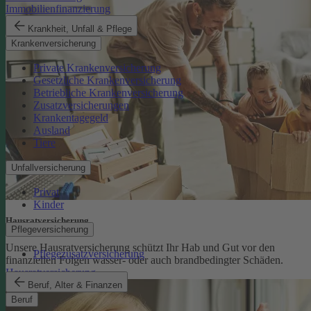
Immobilienfinanzierung
Krankheit, Unfall & Pflege
Krankenversicherung
Private Krankenversicherung
Gesetzliche Krankenversicherung
Betriebliche Krankenversicherung
Zusatzversicherungen
Krankentagegeld
Ausland
Tiere
Unfallversicherung
Privat
Kinder
Hausratversicherung
Pflegeversicherung
Unsere Hausratversicherung schützt Ihr Hab und Gut vor den
Pflegezusatzversicherung
finanziellen Folgen wasser- oder auch brandbedingter Schäden.
Hausratversicherung
Beruf, Alter & Finanzen
Beruf