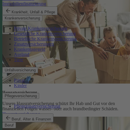
Immobilienfinanzierung
Krankheit, Unfall & Pflege
Krankenversicherung
Private Krankenversicherung
Gesetzliche Krankenversicherung
Betriebliche Krankenversicherung
Zusatzversicherungen
Krankentagegeld
Ausland
Tiere
Unfallversicherung
Privat
Kinder
Hausratversicherung
Pflegeversicherung
Unsere Hausratversicherung schützt Ihr Hab und Gut vor den
Pflegezusatzversicherung
finanziellen Folgen wasser- oder auch brandbedingter Schäden.
Hausratversicherung
Beruf, Alter & Finanzen
Beruf