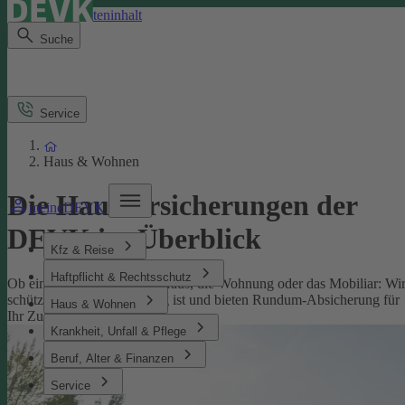
Direkt zum Seiteninhalt
Suche
Service
Haus & Wohnen
Die Hausversicherungen der
meineDEVK
DEVK im Überblick
Kfz & Reise
Haftpflicht & Rechtsschutz
Ob eine Versicherung fürs Haus, die Wohnung oder das Mobiliar: Wi
schützen, was Ihnen wichtig ist und bieten Rundum-Absicherung für
Haus & Wohnen
Ihr Zuhause.
Krankheit, Unfall & Pflege
Beruf, Alter & Finanzen
Service