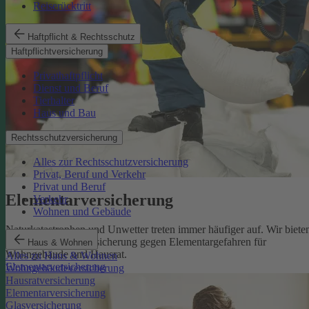
Reiserücktritt
Haftpflicht & Rechtsschutz
Haftpflichtversicherung
Privathaftpflicht
Dienst und Beruf
Tierhalter
Haus und Bau
Rechtsschutzversicherung
Alles zur Rechtsschutzversicherung
Privat, Beruf und Verkehr
Privat und Beruf
Elementarversicherung
Verkehr
Wohnen und Gebäude
Naturkatastrophen und Unwetter treten immer häufiger auf. Wir biete
eine zuverlässige Absicherung gegen Elementargefahren für
Haus & Wohnen
Wohngebäude und Hausrat.
Alles zu Haus & Wohnen
Elementarversicherung
Wohngebäudeversicherung
Hausratversicherung
Elementarversicherung
Glasversicherung