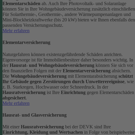
Elementarschäden
ab.
Auch Ihre Photovoltaik- und Solaranlage
können Sie in Ihre Wohngebäudeversicherung zusätzlich einschließen
Für Solarthermie-, Geothermie-, andere Wärmepumpenanlagen und
Mini-Blockheizkraftwerke (bis 20 kW) bieten wir Ihnen ebenfalls den
passenden Versicherungsschutz.
Mehr erfahren
Elementarversicherung
Naturgefahren können existenzgefährdende Schäden anrichten.
Eigenvorsorge ist für Immobilienbesitzer daher besonders wichtig. In
der
Hausrat- und Wohngebäudeversicherung
können Sie sich vor
den finanziellen Folgen mit der
Elementarversicherung
absichern.
Die
Wohngebäudeversicherung
mit Elementarabsicherung
schützt
Ihr Gebäude gegen Zerstörungen durch Unwetterereignisse
, wie
z. B. Starkregen, Hochwasser oder Schneedruck. In der
Hausratversicherung
ist Ihre
Einrichtung
gegen Elementarschäden
abgesichert
.
Mehr erfahren
Hausrat- und Glasversicherung
Mit einer
Hausratversicherung
bei der DEVK sind Ihre
Einrichtung, Kleidung und Wertsachen
in Folge von beispielweise