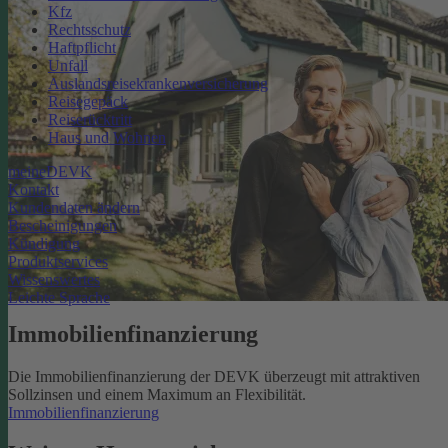
Kfz
Rechtsschutz
Haftpflicht
Unfall
Auslandsreisekrankenversicherung
Reisegepäck
Reiserücktritt
Haus und Wohnen
meineDEVK
Kontakt
Kundendaten ändern
Bescheinigungen
Kündigung
Produktservices
Wissenswertes
Leichte Sprache
Immobilienfinanzierung
Die Immobilienfinanzierung der DEVK überzeugt mit attraktiven
Sollzinsen und einem Maximum an Flexibilität.
Immobilienfinanzierung