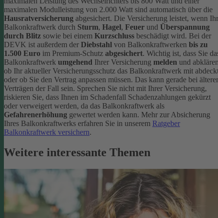
maximalen Leistung des Wechselrichters bis 800 Watt und einer
maximalen Modulleistung von 2.000 Watt sind automatisch über die
Hausratversicherung
abgesichert. Die Versicherung leistet, wenn Ih
Balkonkraftwerk durch
Sturm
,
Hagel
,
Feuer
und
Überspannung
durch Blitz
sowie bei einem
Kurzschluss
beschädigt wird. Bei der
DEVK ist außerdem der
Diebstahl
von Balkonkraftwerken
bis zu
1.500 Euro
im Premium-Schutz
abgesichert
.
Wichtig ist, dass Sie da
Balkonkraftwerk
umgehend
Ihrer Versicherung
melden
und abklären
ob Ihr aktueller Versicherungsschutz das Balkonkraftwerk mit abdeckt
oder ob Sie den Vertrag anpassen müssen. Das kann gerade bei ältere
Verträgen der Fall sein. Sprechen Sie nicht mit Ihrer Versicherung,
riskieren Sie, dass Ihnen im Schadenfall Schadenzahlungen gekürzt
oder verweigert werden, da das Balkonkraftwerk als
Gefahrenerhöhung
gewertet werden kann.
Mehr zur Absicherung
Ihres Balkonkraftwerks erfahren Sie in unserem
Ratgeber
Balkonkraftwerk versichern
.
Weitere interessante Themen