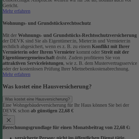
Gericht.
Mehr erfahren
Wohnungs- und Grundstücksrechtsschutz
Mit der
Wohnungs- und Grundstücks-Rechtsschutzversicherung
der DEVK sind Sie als Eigentümer:in, Mieter:in und Vermieter:in
rechtlich abgesichert, wenn es z. B. zu einem
Konflikt mit Ihrer
Vermieterin oder Ihrem Vermieter
kommt oder
Streit mit der
Eigentümergemeinschaft
droht.
Zudem profitieren Sie von
attraktiven Serviceleistungen
, wie z. B. dem Mustervertragsservice
oder der kostenlosen Prüfung Ihrer Mietnebenkostenabrechnung.
Mehr erfahren
Was kostet eine Hausversicherung?
Was kostet eine Hausversicherung?
Eine Wohngebäudeversicherung für Ihr Haus können Sie bei der
DEVK schon
ab günstigen 22,68 €
Berechnungsgrundlage für einen Monatsbeitrag von 22,68 €:
versicherte Person:
nicht im öffentlichen Dienst tätig,