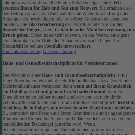
leitungswasser- und brandbedingten Schäden abgesichert.
Wir
ersetzen Ihnen Ihr Hab und Gut zum Neuwert
. Sie erhalten also
den Betrag von uns, den Sie heute für die Wiederbeschaffung oder
Reparatur der beschädigten oder zerstörten Gegenstände ausgeben
müssten.
Die
Glasversicherung
der DEVK schützt Sie vor den
finanziellen Folgen
, wenn
Gebäude- oder Mobiliarverglasungen 
Bruch gehen
. Dabei ist es nicht relevant, ob das Wetter, die eigene
Unachtsamkeit oder Dritte den Schaden verursacht haben. Ihr
Ceranfeld
ist bei uns
ebenfalls mitversichert
.
Hausratversicherung
Glasversicherung
Haus- und Grundbesitzerhaftpflicht für Vermieter:innen
Der Abschluss einer
Haus- und Grundbesitzerhaftpflicht
ist für
Eigentümer:innen relevant, die ein Einfamilienhaus bzw. Zwei- oder
Mehrfamilienhäuser vermieten, denn
wenn auf ihrem Grundstück
ein Unfall passiert und jemand zu Schaden kommt
, werden
Eigentümer:innen haftbar gemacht, selbst wenn sie nicht direkt
verantwortlich sind.
Die Haus- und Grundbesitzerhaftpflicht
leistet f
Schäden, die in Folge von unzureichender Beachtung entstehen
, 
B., wenn sich eine Person auf Ihrem Grundstück durch ungenügende
Räumen und Streuen bei Schnee und Glätte verletzt oder von einem
herabfallenden Dachziegel getroffen wird.
Wenn
Schadenersatzforderungen auf Sie zukommen, prüfen wir diese.
Unberechtigte Ansprüche wehren wir für Sie ab, notfalls auch vor