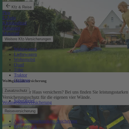
Kfz & Reise
Pkw
E-Auto
Kleinkraftrad
Anhänger
Motorrad
Weitere Kfz-Versicherungen
Wohnwagen
Lieferwagen
Wohnmobil
Quad
Trike
Traktor
Oldtimer
Wohngebäude­versicherung
Zusatzschutz
Sie möchten Ihr Haus versichern? Bei uns finden Sie leistungsstarken
Versicherungsschutz für die eigenen vier Wände.
Schutzbrief
Wohngebäudeversicherung
Reiseversicherung
Auslandsreisekrankenversicherung
Reisegepäck