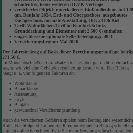
schadenfrei, keine weiteren DEVK-Verträge
versichertes Objekt:
unterkellertes Einfamilienhaus mit 12
qm, Baujahr 2024, Erd- und Obergeschoss, ausgebautes
Dachgeschoss, normale Ausstattung, Ort: 24106 Kiel
Tarif:
Wohnflächen-Tarif im Komfort-Schutz,
Grunddeckung und Elementar (mit 2.500 €) enthalten
eingeschlossene optionale Selbstbeteiligung:
500 €
Versicherungsbeginn:
Mai 2026
Der Jahresbeitrag auf Basis dieser Berechnungsgrundlage beträg
271,50 €.
im Monat abschließen.
Grundsätzlich ist es aber gar nicht so einfach 
sagen, wie viel eine Gebäudeversicherung kosten wird. Der Beitrag
hängt u. a. von folgenden Faktoren ab:
Wohnfläche
Bauartklasse
Ausstattung
Lage
Baujahr
gewünschter Versicherungsumfang
Auch die versicherten Gefahren spielen beim Beitrag eine wesentlich
Rolle. Nachfolgend können Sie Ihren individuellen Beitrag schnell u
einfach online berechnen. Falls Sie mehr Beratung wünschen, stehen