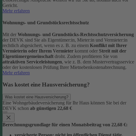
Gericht.
Mehr erfahren
Wohnungs- und Grundstücksrechtsschutz
Mit der
Wohnungs- und Grundstücks-Rechtsschutzversicherung
der DEVK sind Sie als Eigentümer:in, Mieter:in und Vermieter:in
rechtlich abgesichert, wenn es z. B. zu einem
Konflikt mit Ihrer
Vermieterin oder Ihrem Vermieter
kommt oder
Streit mit der
Eigentümergemeinschaft
droht.
Zudem profitieren Sie von
attraktiven Serviceleistungen
, wie z. B. dem Mustervertragsservice
oder der kostenlosen Prüfung Ihrer Mietnebenkostenabrechnung.
Mehr erfahren
Was kostet eine Hausversicherung?
Was kostet eine Hausversicherung?
Eine Wohngebäudeversicherung für Ihr Haus können Sie bei der
DEVK schon
ab günstigen 22,68 €
Berechnungsgrundlage für einen Monatsbeitrag von 22,68 €:
versicherte Person:
nicht im öffentlichen Dienst tätig,