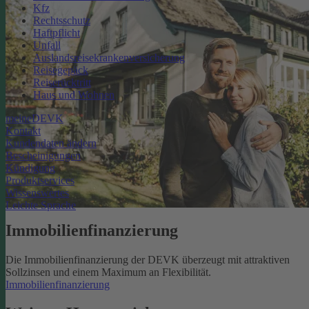
Kfz
Rechtsschutz
Haftpflicht
Unfall
Auslandsreisekrankenversicherung
Reisegepäck
Reiserücktritt
Haus und Wohnen
meineDEVK
Kontakt
Kundendaten ändern
Bescheinigungen
Kündigung
Produktservices
Wissenswertes
Leichte Sprache
Immobilienfinanzierung
Die Immobilienfinanzierung der DEVK überzeugt mit attraktiven
Sollzinsen und einem Maximum an Flexibilität.
Immobilienfinanzierung