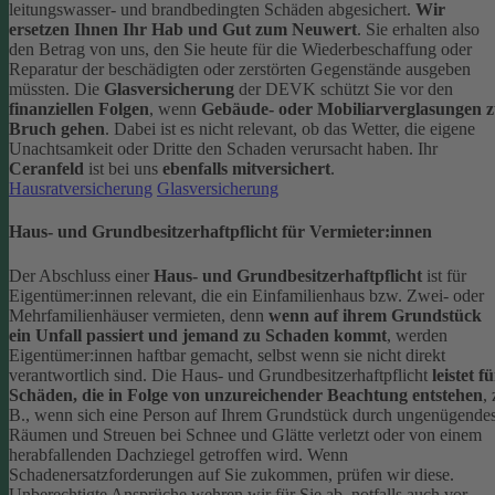
leitungswasser- und brandbedingten Schäden abgesichert.
Wir
ersetzen Ihnen Ihr Hab und Gut zum Neuwert
. Sie erhalten also
den Betrag von uns, den Sie heute für die Wiederbeschaffung oder
Reparatur der beschädigten oder zerstörten Gegenstände ausgeben
müssten.
Die
Glasversicherung
der DEVK schützt Sie vor den
finanziellen Folgen
, wenn
Gebäude- oder Mobiliarverglasungen 
Bruch gehen
. Dabei ist es nicht relevant, ob das Wetter, die eigene
Unachtsamkeit oder Dritte den Schaden verursacht haben. Ihr
Ceranfeld
ist bei uns
ebenfalls mitversichert
.
Hausratversicherung
Glasversicherung
Haus- und Grundbesitzerhaftpflicht für Vermieter:innen
Der Abschluss einer
Haus- und Grundbesitzerhaftpflicht
ist für
Eigentümer:innen relevant, die ein Einfamilienhaus bzw. Zwei- oder
Mehrfamilienhäuser vermieten, denn
wenn auf ihrem Grundstück
ein Unfall passiert und jemand zu Schaden kommt
, werden
Eigentümer:innen haftbar gemacht, selbst wenn sie nicht direkt
verantwortlich sind.
Die Haus- und Grundbesitzerhaftpflicht
leistet f
Schäden, die in Folge von unzureichender Beachtung entstehen
, 
B., wenn sich eine Person auf Ihrem Grundstück durch ungenügende
Räumen und Streuen bei Schnee und Glätte verletzt oder von einem
herabfallenden Dachziegel getroffen wird.
Wenn
Schadenersatzforderungen auf Sie zukommen, prüfen wir diese.
Unberechtigte Ansprüche wehren wir für Sie ab, notfalls auch vor