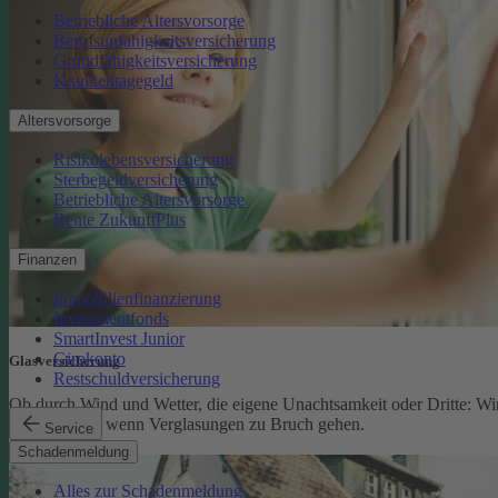
Betriebliche Altersvorsorge
Berufsunfähigkeitsversicherung
Grundfähigkeitsversicherung
Krankentagegeld
Altersvorsorge
Risikolebensversicherung
Sterbegeldversicherung
Betriebliche Altersvorsorge
Rente ZukunftPlus
Finanzen
Immobilienfinanzierung
Investmentfonds
SmartInvest Junior
Girokonto
Glasversicherung
Restschuldversicherung
Ob durch Wind und Wetter, die eigene Unachtsamkeit oder Dritte: Wi
schützen Sie, wenn Verglasungen zu Bruch gehen.
Service
Glasversicherung
Schadenmeldung
Alles zur Schadenmeldung