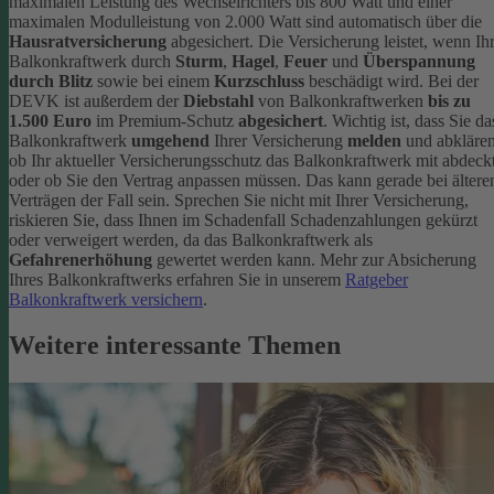
maximalen Leistung des Wechselrichters bis 800 Watt und einer
maximalen Modulleistung von 2.000 Watt sind automatisch über die
Hausratversicherung
abgesichert. Die Versicherung leistet, wenn Ih
Balkonkraftwerk durch
Sturm
,
Hagel
,
Feuer
und
Überspannung
durch Blitz
sowie bei einem
Kurzschluss
beschädigt wird. Bei der
DEVK ist außerdem der
Diebstahl
von Balkonkraftwerken
bis zu
1.500 Euro
im Premium-Schutz
abgesichert
.
Wichtig ist, dass Sie da
Balkonkraftwerk
umgehend
Ihrer Versicherung
melden
und abklären
ob Ihr aktueller Versicherungsschutz das Balkonkraftwerk mit abdeckt
oder ob Sie den Vertrag anpassen müssen. Das kann gerade bei ältere
Verträgen der Fall sein. Sprechen Sie nicht mit Ihrer Versicherung,
riskieren Sie, dass Ihnen im Schadenfall Schadenzahlungen gekürzt
oder verweigert werden, da das Balkonkraftwerk als
Gefahrenerhöhung
gewertet werden kann.
Mehr zur Absicherung
Ihres Balkonkraftwerks erfahren Sie in unserem
Ratgeber
Balkonkraftwerk versichern
.
Weitere interessante Themen