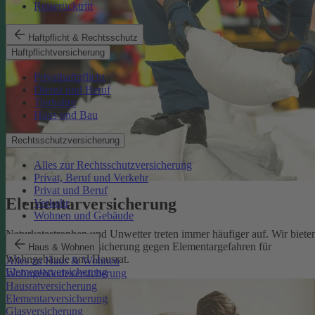
Reiserücktritt
Haftpflicht & Rechtsschutz
Haftpflichtversicherung
Privathaftpflicht
Dienst und Beruf
Tierhalter
Haus und Bau
Rechtsschutzversicherung
Alles zur Rechtsschutzversicherung
Privat, Beruf und Verkehr
Privat und Beruf
Elementarversicherung
Verkehr
Wohnen und Gebäude
Naturkatastrophen und Unwetter treten immer häufiger auf. Wir biete
eine zuverlässige Absicherung gegen Elementargefahren für
Haus & Wohnen
Wohngebäude und Hausrat.
Alles zu Haus & Wohnen
Elementarversicherung
Wohngebäudeversicherung
Hausratversicherung
Elementarversicherung
Glasversicherung