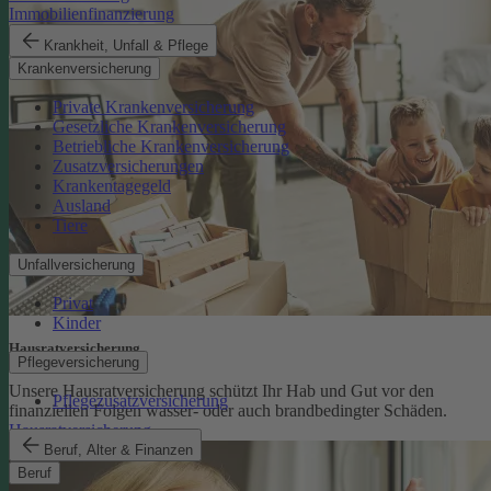
Immobilienfinanzierung
Krankheit, Unfall & Pflege
Krankenversicherung
Private Krankenversicherung
Gesetzliche Krankenversicherung
Betriebliche Krankenversicherung
Zusatzversicherungen
Krankentagegeld
Ausland
Tiere
Unfallversicherung
Privat
Kinder
Hausratversicherung
Pflegeversicherung
Unsere Hausratversicherung schützt Ihr Hab und Gut vor den
Pflegezusatzversicherung
finanziellen Folgen wasser- oder auch brandbedingter Schäden.
Hausratversicherung
Beruf, Alter & Finanzen
Beruf