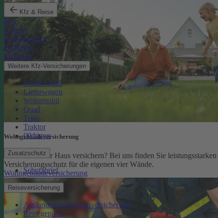
Kfz & Reise
Pkw
E-Auto
Kleinkraftrad
Anhänger
Motorrad
Weitere Kfz-Versicherungen
Wohnwagen
Lieferwagen
Wohnmobil
Quad
Trike
Traktor
Oldtimer
Wohngebäude­versicherung
Zusatzschutz
Sie möchten Ihr Haus versichern? Bei uns finden Sie leistungsstarken
Versicherungsschutz für die eigenen vier Wände.
Schutzbrief
Wohngebäudeversicherung
Reiseversicherung
Auslandsreisekrankenversicherung
Reisegepäck