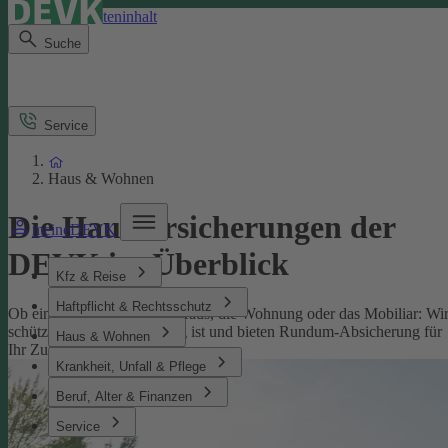
Direkt zum Seiteninhalt
Suche
Service
Haus & Wohnen
Die Hausversicherungen der
meineDEVK
DEVK im Überblick
Kfz & Reise
Haftpflicht & Rechtsschutz
Ob eine Versicherung fürs Haus, die Wohnung oder das Mobiliar: Wi
schützen, was Ihnen wichtig ist und bieten Rundum-Absicherung für
Haus & Wohnen
Ihr Zuhause.
Krankheit, Unfall & Pflege
Beruf, Alter & Finanzen
Service