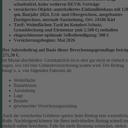
schadenfrei, keine weiteren DEVK-Verträge
versichertes Objekt:
unterkellertes Einfamilienhaus mit 12
qm, Baujahr 2024, Erd- und Obergeschoss, ausgebautes
Dachgeschoss, normale Ausstattung, Ort: 24106 Kiel
Tarif:
Wohnflächen-Tarif im Komfort-Schutz,
Grunddeckung und Elementar (mit 2.500 €) enthalten
eingeschlossene optionale Selbstbeteiligung:
500 €
Versicherungsbeginn:
Mai 2026
Der Jahresbeitrag auf Basis dieser Berechnungsgrundlage beträg
271,50 €.
im Monat abschließen.
Grundsätzlich ist es aber gar nicht so einfach 
sagen, wie viel eine Gebäudeversicherung kosten wird. Der Beitrag
hängt u. a. von folgenden Faktoren ab:
Wohnfläche
Bauartklasse
Ausstattung
Lage
Baujahr
gewünschter Versicherungsumfang
Auch die versicherten Gefahren spielen beim Beitrag eine wesentlich
Rolle. Nachfolgend können Sie Ihren individuellen Beitrag schnell u
einfach online berechnen. Falls Sie mehr Beratung wünschen, stehen