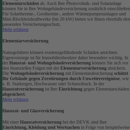
Elementarschäden
ab.
Auch Ihre Photovoltaik- und Solaranlage
können Sie in Ihre Wohngebäudeversicherung zusätzlich einschließen
Für Solarthermie-, Geothermie-, andere Wärmepumpenanlagen und
Mini-Blockheizkraftwerke (bis 20 kW) bieten wir Ihnen ebenfalls den
passenden Versicherungsschutz.
Mehr erfahren
Elementarversicherung
Naturgefahren können existenzgefährdende Schäden anrichten.
Eigenvorsorge ist für Immobilienbesitzer daher besonders wichtig. In
der
Hausrat- und Wohngebäudeversicherung
können Sie sich vor
den finanziellen Folgen mit der
Elementarversicherung
absichern.
Die
Wohngebäudeversicherung
mit Elementarabsicherung
schützt
Ihr Gebäude gegen Zerstörungen durch Unwetterereignisse
, wie
z. B. Starkregen, Hochwasser oder Schneedruck. In der
Hausratversicherung
ist Ihre
Einrichtung
gegen Elementarschäden
abgesichert
.
Mehr erfahren
Hausrat- und Glasversicherung
Mit einer
Hausratversicherung
bei der DEVK sind Ihre
Einrichtung, Kleidung und Wertsachen
in Folge von beispielweise