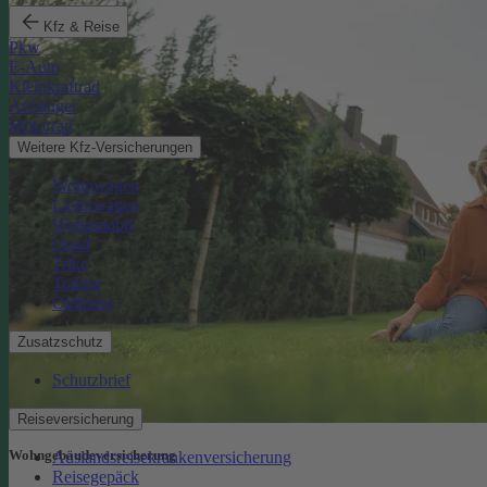
Kfz & Reise
Pkw
E-Auto
Kleinkraftrad
Anhänger
Motorrad
Weitere Kfz-Versicherungen
Wohnwagen
Lieferwagen
Wohnmobil
Quad
Trike
Traktor
Oldtimer
Zusatzschutz
Schutzbrief
Reiseversicherung
Wohngebäude­versicherung
Auslandsreisekrankenversicherung
Reisegepäck