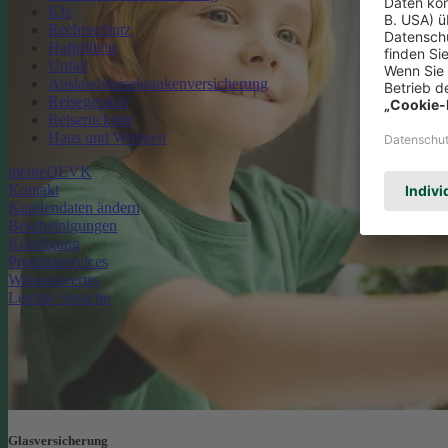
Kfz
Rechtsschutz
Haftpflicht
Unfall
Auslandsreisekrankenversicherung
Reisegepäck
Reiserücktritt
Haus und Wohnen
meineDEVK
Kontakt
Kundendaten ändern
Bescheinigungen
Kündigung
Produktservices
Wissenswertes
Leichte Sprache
Glasversicherung