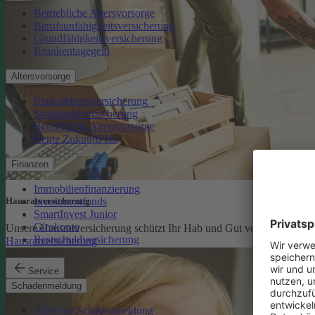
Betriebliche Altersvorsorge
Berufsunfähigkeitsversicherung
Grundfähigkeitsversicherung
Krankentagegeld
Altersvorsorge
Risikolebensversicherung
Sterbegeldversicherung
Betriebliche Altersvorsorge
Rente ZukunftPlus
Finanzen
Immobilienfinanzierung
Investmentfonds
Hausratversicherung
SmartInvest Junior
Girokonto
Unsere Hausratversicherung schützt Ihr Hab und Gut vor den finanzi
Restschuldversicherung
Hausratversicherung
Service
Schadenmeldung
Alles zur Schadenmeldung