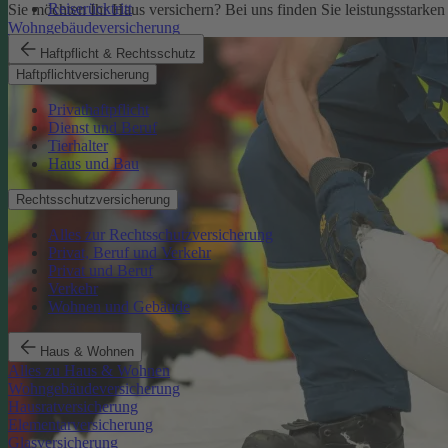
Reiserücktritt
Sie möchten Ihr Haus versichern? Bei uns finden Sie leistungsstarken
Wohngebäudeversicherung
Haftpflicht & Rechtsschutz
Haftpflichtversicherung
Privathaftpflicht
Dienst und Beruf
Tierhalter
Haus und Bau
Rechtsschutzversicherung
Alles zur Rechtsschutzversicherung
Privat, Beruf und Verkehr
Privat und Beruf
Verkehr
Wohnen und Gebäude
Haus & Wohnen
Alles zu Haus & Wohnen
Wohngebäudeversicherung
Hausratversicherung
Elementarversicherung
Glasversicherung