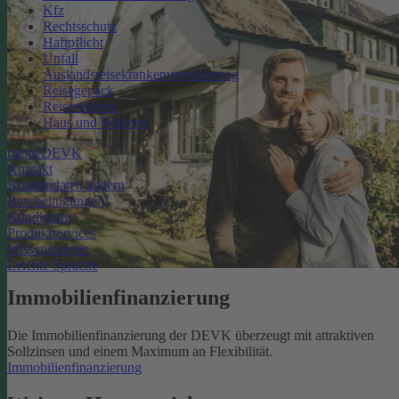
Kfz
Rechtsschutz
Haftpflicht
Unfall
Auslandsreisekrankenversicherung
Reisegepäck
Reiserücktritt
Haus und Wohnen
meineDEVK
Kontakt
Kundendaten ändern
Bescheinigungen
Kündigung
Produktservices
Wissenswertes
Leichte Sprache
Immobilienfinanzierung
Die Immobilienfinanzierung der DEVK überzeugt mit attraktiven
Sollzinsen und einem Maximum an Flexibilität.
Immobilienfinanzierung