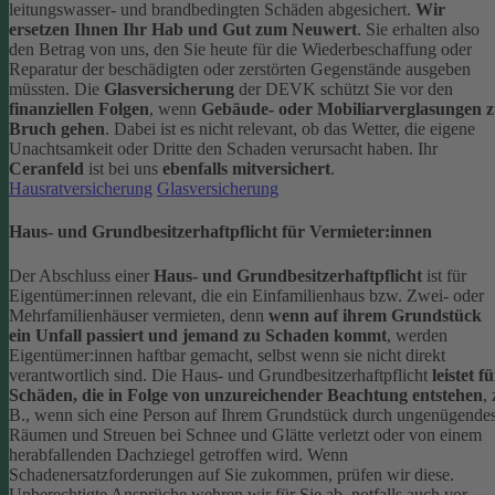
leitungswasser- und brandbedingten Schäden abgesichert.
Wir
ersetzen Ihnen Ihr Hab und Gut zum Neuwert
. Sie erhalten also
den Betrag von uns, den Sie heute für die Wiederbeschaffung oder
Reparatur der beschädigten oder zerstörten Gegenstände ausgeben
müssten.
Die
Glasversicherung
der DEVK schützt Sie vor den
finanziellen Folgen
, wenn
Gebäude- oder Mobiliarverglasungen 
Bruch gehen
. Dabei ist es nicht relevant, ob das Wetter, die eigene
Unachtsamkeit oder Dritte den Schaden verursacht haben. Ihr
Ceranfeld
ist bei uns
ebenfalls mitversichert
.
Hausratversicherung
Glasversicherung
Haus- und Grundbesitzerhaftpflicht für Vermieter:innen
Der Abschluss einer
Haus- und Grundbesitzerhaftpflicht
ist für
Eigentümer:innen relevant, die ein Einfamilienhaus bzw. Zwei- oder
Mehrfamilienhäuser vermieten, denn
wenn auf ihrem Grundstück
ein Unfall passiert und jemand zu Schaden kommt
, werden
Eigentümer:innen haftbar gemacht, selbst wenn sie nicht direkt
verantwortlich sind.
Die Haus- und Grundbesitzerhaftpflicht
leistet f
Schäden, die in Folge von unzureichender Beachtung entstehen
, 
B., wenn sich eine Person auf Ihrem Grundstück durch ungenügende
Räumen und Streuen bei Schnee und Glätte verletzt oder von einem
herabfallenden Dachziegel getroffen wird.
Wenn
Schadenersatzforderungen auf Sie zukommen, prüfen wir diese.
Unberechtigte Ansprüche wehren wir für Sie ab, notfalls auch vor