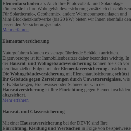
Elementarschäden
ab.
Auch Ihre Photovoltaik- und Solaranlage
können Sie in Ihre Wohngebäudeversicherung zusätzlich einschließen
Für Solarthermie-, Geothermie-, andere Wärmepumpenanlagen und
Mini-Blockheizkraftwerke (bis 20 kW) bieten wir Ihnen ebenfalls den
passenden Versicherungsschutz.
Mehr erfahren
Elementarversicherung
Naturgefahren können existenzgefährdende Schäden anrichten.
Eigenvorsorge ist für Immobilienbesitzer daher besonders wichtig. In
der
Hausrat- und Wohngebäudeversicherung
können Sie sich vor
den finanziellen Folgen mit der
Elementarversicherung
absichern.
Die
Wohngebäudeversicherung
mit Elementarabsicherung
schützt
Ihr Gebäude gegen Zerstörungen durch Unwetterereignisse
, wie
z. B. Starkregen, Hochwasser oder Schneedruck. In der
Hausratversicherung
ist Ihre
Einrichtung
gegen Elementarschäden
abgesichert
.
Mehr erfahren
Hausrat- und Glasversicherung
Mit einer
Hausratversicherung
bei der DEVK sind Ihre
Einrichtung, Kleidung und Wertsachen
in Folge von beispielweise