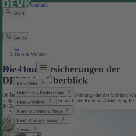
Direkt zum Seiteninhalt
Suche
Service
Haus & Wohnen
Die Hausversicherungen der
meineDEVK
DEVK im Überblick
Kfz & Reise
Haftpflicht & Rechtsschutz
Ob eine Versicherung fürs Haus, die Wohnung oder das Mobiliar: Wi
schützen, was Ihnen wichtig ist und bieten Rundum-Absicherung für
Haus & Wohnen
Ihr Zuhause.
Krankheit, Unfall & Pflege
Beruf, Alter & Finanzen
Service