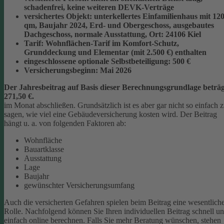
schadenfrei, keine weiteren DEVK-Verträge
versichertes Objekt:
unterkellertes Einfamilienhaus mit 12
qm, Baujahr 2024, Erd- und Obergeschoss, ausgebautes
Dachgeschoss, normale Ausstattung, Ort: 24106 Kiel
Tarif:
Wohnflächen-Tarif im Komfort-Schutz,
Grunddeckung und Elementar (mit 2.500 €) enthalten
eingeschlossene optionale Selbstbeteiligung:
500 €
Versicherungsbeginn:
Mai 2026
Der Jahresbeitrag auf Basis dieser Berechnungsgrundlage beträg
271,50 €.
im Monat abschließen.
Grundsätzlich ist es aber gar nicht so einfach 
sagen, wie viel eine Gebäudeversicherung kosten wird. Der Beitrag
hängt u. a. von folgenden Faktoren ab:
Wohnfläche
Bauartklasse
Ausstattung
Lage
Baujahr
gewünschter Versicherungsumfang
Auch die versicherten Gefahren spielen beim Beitrag eine wesentlich
Rolle. Nachfolgend können Sie Ihren individuellen Beitrag schnell u
einfach online berechnen. Falls Sie mehr Beratung wünschen, stehen