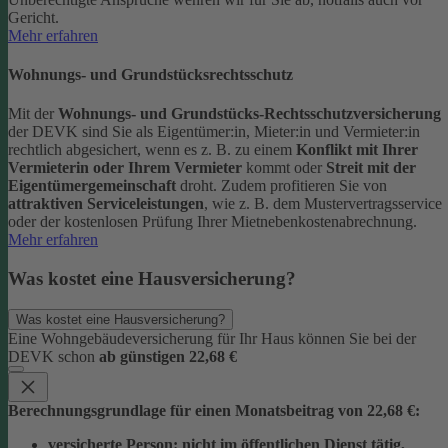
Gericht.
Mehr erfahren
Wohnungs- und Grundstücksrechtsschutz
Mit der
Wohnungs- und Grundstücks-Rechtsschutzversicherung
der DEVK sind Sie als Eigentümer:in, Mieter:in und Vermieter:in
rechtlich abgesichert, wenn es z. B. zu einem
Konflikt mit Ihrer
Vermieterin oder Ihrem Vermieter
kommt oder
Streit mit der
Eigentümergemeinschaft
droht.
Zudem profitieren Sie von
attraktiven Serviceleistungen
, wie z. B. dem Mustervertragsservice
oder der kostenlosen Prüfung Ihrer Mietnebenkostenabrechnung.
Mehr erfahren
Was kostet eine Hausversicherung?
Was kostet eine Hausversicherung?
Eine Wohngebäudeversicherung für Ihr Haus können Sie bei der
DEVK schon
ab günstigen 22,68 €
Berechnungsgrundlage für einen Monatsbeitrag von 22,68 €:
versicherte Person:
nicht im öffentlichen Dienst tätig,