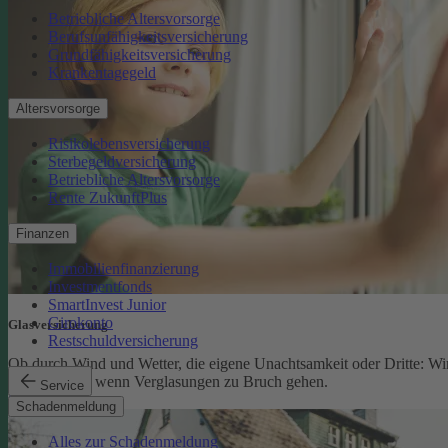
Betriebliche Altersvorsorge
Berufsunfähigkeitsversicherung
Grundfähigkeitsversicherung
Krankentagegeld
Altersvorsorge
Risikolebensversicherung
Sterbegeldversicherung
Betriebliche Altersvorsorge
Rente ZukunftPlus
Finanzen
Immobilienfinanzierung
Investmentfonds
SmartInvest Junior
Girokonto
Glasversicherung
Restschuldversicherung
Ob durch Wind und Wetter, die eigene Unachtsamkeit oder Dritte: Wi
schützen Sie, wenn Verglasungen zu Bruch gehen.
Service
Glasversicherung
Schadenmeldung
Alles zur Schadenmeldung