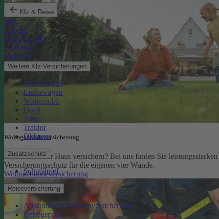
Kfz & Reise
Pkw
E-Auto
Kleinkraftrad
Anhänger
Motorrad
Weitere Kfz-Versicherungen
Wohnwagen
Lieferwagen
Wohnmobil
Quad
Trike
Traktor
Oldtimer
Wohngebäude­versicherung
Zusatzschutz
Sie möchten Ihr Haus versichern? Bei uns finden Sie leistungsstarken
Versicherungsschutz für die eigenen vier Wände.
Schutzbrief
Wohngebäudeversicherung
Reiseversicherung
Auslandsreisekrankenversicherung
Reisegepäck