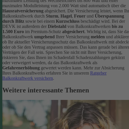
maximalen Leistung des Wechselrichters bis 800 Watt und einer
maximalen Modulleistung von 2.000 Watt sind automatisch über die
Hausratversicherung
abgesichert. Die Versicherung leistet, wenn Ih
Balkonkraftwerk durch
Sturm
,
Hagel
,
Feuer
und
Überspannung
durch Blitz
sowie bei einem
Kurzschluss
beschädigt wird. Bei der
DEVK ist außerdem der
Diebstahl
von Balkonkraftwerken
bis zu
1.500 Euro
im Premium-Schutz
abgesichert
.
Wichtig ist, dass Sie da
Balkonkraftwerk
umgehend
Ihrer Versicherung
melden
und abklären
ob Ihr aktueller Versicherungsschutz das Balkonkraftwerk mit abdeckt
oder ob Sie den Vertrag anpassen müssen. Das kann gerade bei ältere
Verträgen der Fall sein. Sprechen Sie nicht mit Ihrer Versicherung,
riskieren Sie, dass Ihnen im Schadenfall Schadenzahlungen gekürzt
oder verweigert werden, da das Balkonkraftwerk als
Gefahrenerhöhung
gewertet werden kann.
Mehr zur Absicherung
Ihres Balkonkraftwerks erfahren Sie in unserem
Ratgeber
Balkonkraftwerk versichern
.
Weitere interessante Themen