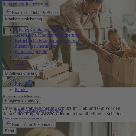
Immobilienfinanzierung
Krankheit, Unfall & Pflege
Krankenversicherung
Private Krankenversicherung
Gesetzliche Krankenversicherung
Betriebliche Krankenversicherung
Zusatzversicherungen
Krankentagegeld
Ausland
Tiere
Unfallversicherung
Privat
Kinder
Hausratversicherung
Pflegeversicherung
Unsere Hausratversicherung schützt Ihr Hab und Gut vor den
Pflegezusatzversicherung
finanziellen Folgen wasser- oder auch brandbedingter Schäden.
Hausratversicherung
Beruf, Alter & Finanzen
Beruf