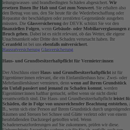
leitungswasser- und brandbedingten Schäden abgesichert.
Wir
ersetzen Ihnen Ihr Hab und Gut zum Neuwert
. Sie erhalten also
den Betrag von uns, den Sie heute für die Wiederbeschaffung oder
Reparatur der beschädigten oder zerstörten Gegenstände ausgeben
müssten.
Die
Glasversicherung
der DEVK schützt Sie vor den
finanziellen Folgen
, wenn
Gebäude- oder Mobiliarverglasungen 
Bruch gehen
. Dabei ist es nicht relevant, ob das Wetter, die eigene
Unachtsamkeit oder Dritte den Schaden verursacht haben. Ihr
Ceranfeld
ist bei uns
ebenfalls mitversichert
.
Hausratversicherung
Glasversicherung
Haus- und Grundbesitzerhaftpflicht für Vermieter:innen
Der Abschluss einer
Haus- und Grundbesitzerhaftpflicht
ist für
Eigentümer:innen relevant, die ein Einfamilienhaus bzw. Zwei- oder
Mehrfamilienhäuser vermieten, denn
wenn auf ihrem Grundstück
ein Unfall passiert und jemand zu Schaden kommt
, werden
Eigentümer:innen haftbar gemacht, selbst wenn sie nicht direkt
verantwortlich sind.
Die Haus- und Grundbesitzerhaftpflicht
leistet f
Schäden, die in Folge von unzureichender Beachtung entstehen
, 
B., wenn sich eine Person auf Ihrem Grundstück durch ungenügende
Räumen und Streuen bei Schnee und Glätte verletzt oder von einem
herabfallenden Dachziegel getroffen wird.
Wenn
Schadenersatzforderungen auf Sie zukommen, prüfen wir diese.
Unberechtigte Ansprüche wehren wir für Sie ab, notfalls auch vor