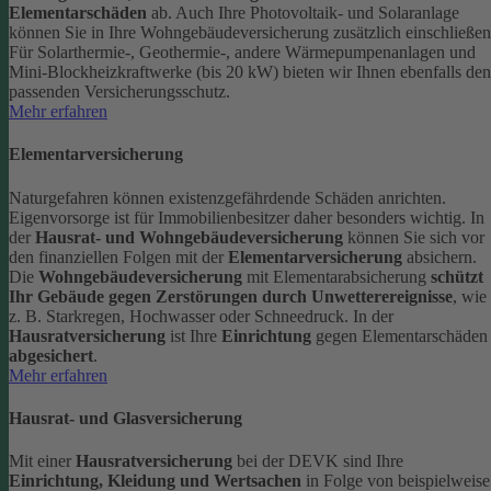
Elementarschäden
ab.
Auch Ihre Photovoltaik- und Solaranlage
können Sie in Ihre Wohngebäudeversicherung zusätzlich einschließen
Für Solarthermie-, Geothermie-, andere Wärmepumpenanlagen und
Mini-Blockheizkraftwerke (bis 20 kW) bieten wir Ihnen ebenfalls den
passenden Versicherungsschutz.
Mehr erfahren
Elementarversicherung
Naturgefahren können existenzgefährdende Schäden anrichten.
Eigenvorsorge ist für Immobilienbesitzer daher besonders wichtig. In
der
Hausrat- und Wohngebäudeversicherung
können Sie sich vor
den finanziellen Folgen mit der
Elementarversicherung
absichern.
Die
Wohngebäudeversicherung
mit Elementarabsicherung
schützt
Ihr Gebäude gegen Zerstörungen durch Unwetterereignisse
, wie
z. B. Starkregen, Hochwasser oder Schneedruck. In der
Hausratversicherung
ist Ihre
Einrichtung
gegen Elementarschäden
abgesichert
.
Mehr erfahren
Hausrat- und Glasversicherung
Mit einer
Hausratversicherung
bei der DEVK sind Ihre
Einrichtung, Kleidung und Wertsachen
in Folge von beispielweise