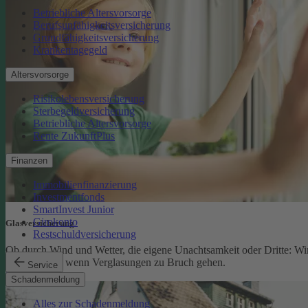
Betriebliche Altersvorsorge
Berufsunfähigkeitsversicherung
Grundfähigkeitsversicherung
Krankentagegeld
Altersvorsorge
Risikolebensversicherung
Sterbegeldversicherung
Betriebliche Altersvorsorge
Rente ZukunftPlus
Finanzen
Immobilienfinanzierung
Investmentfonds
SmartInvest Junior
Girokonto
Glasversicherung
Restschuldversicherung
Ob durch Wind und Wetter, die eigene Unachtsamkeit oder Dritte: Wi
schützen Sie, wenn Verglasungen zu Bruch gehen.
Service
Glasversicherung
Schadenmeldung
Alles zur Schadenmeldung