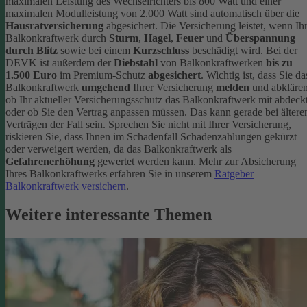
maximalen Leistung des Wechselrichters bis 800 Watt und einer
maximalen Modulleistung von 2.000 Watt sind automatisch über die
Hausratversicherung
abgesichert. Die Versicherung leistet, wenn Ih
Balkonkraftwerk durch
Sturm
,
Hagel
,
Feuer
und
Überspannung
durch Blitz
sowie bei einem
Kurzschluss
beschädigt wird. Bei der
DEVK ist außerdem der
Diebstahl
von Balkonkraftwerken
bis zu
1.500 Euro
im Premium-Schutz
abgesichert
.
Wichtig ist, dass Sie da
Balkonkraftwerk
umgehend
Ihrer Versicherung
melden
und abklären
ob Ihr aktueller Versicherungsschutz das Balkonkraftwerk mit abdeckt
oder ob Sie den Vertrag anpassen müssen. Das kann gerade bei ältere
Verträgen der Fall sein. Sprechen Sie nicht mit Ihrer Versicherung,
riskieren Sie, dass Ihnen im Schadenfall Schadenzahlungen gekürzt
oder verweigert werden, da das Balkonkraftwerk als
Gefahrenerhöhung
gewertet werden kann.
Mehr zur Absicherung
Ihres Balkonkraftwerks erfahren Sie in unserem
Ratgeber
Balkonkraftwerk versichern
.
Weitere interessante Themen