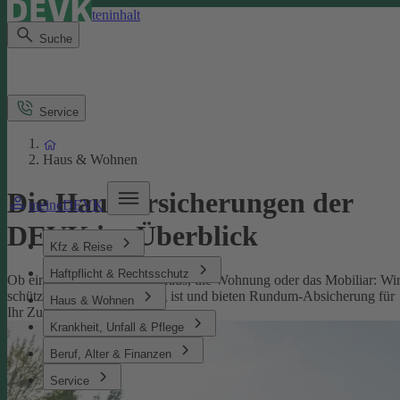
Direkt zum Seiteninhalt
Suche
Service
Haus & Wohnen
Die Hausversicherungen der
meineDEVK
DEVK im Überblick
Kfz & Reise
Haftpflicht & Rechtsschutz
Ob eine Versicherung fürs Haus, die Wohnung oder das Mobiliar: Wi
schützen, was Ihnen wichtig ist und bieten Rundum-Absicherung für
Haus & Wohnen
Ihr Zuhause.
Krankheit, Unfall & Pflege
Beruf, Alter & Finanzen
Service