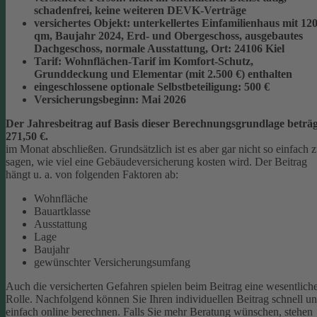
schadenfrei, keine weiteren DEVK-Verträge
versichertes Objekt:
unterkellertes Einfamilienhaus mit 12
qm, Baujahr 2024, Erd- und Obergeschoss, ausgebautes
Dachgeschoss, normale Ausstattung, Ort: 24106 Kiel
Tarif:
Wohnflächen-Tarif im Komfort-Schutz,
Grunddeckung und Elementar (mit 2.500 €) enthalten
eingeschlossene optionale Selbstbeteiligung:
500 €
Versicherungsbeginn:
Mai 2026
Der Jahresbeitrag auf Basis dieser Berechnungsgrundlage beträg
271,50 €.
im Monat abschließen.
Grundsätzlich ist es aber gar nicht so einfach 
sagen, wie viel eine Gebäudeversicherung kosten wird. Der Beitrag
hängt u. a. von folgenden Faktoren ab:
Wohnfläche
Bauartklasse
Ausstattung
Lage
Baujahr
gewünschter Versicherungsumfang
Auch die versicherten Gefahren spielen beim Beitrag eine wesentlich
Rolle. Nachfolgend können Sie Ihren individuellen Beitrag schnell u
einfach online berechnen. Falls Sie mehr Beratung wünschen, stehen