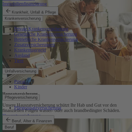
Immobilienfinanzierung
Krankheit, Unfall & Pflege
Krankenversicherung
Private Krankenversicherung
Gesetzliche Krankenversicherung
Betriebliche Krankenversicherung
Zusatzversicherungen
Krankentagegeld
Ausland
Tiere
Unfallversicherung
Privat
Kinder
Hausratversicherung
Pflegeversicherung
Unsere Hausratversicherung schützt Ihr Hab und Gut vor den
Pflegezusatzversicherung
finanziellen Folgen wasser- oder auch brandbedingter Schäden.
Hausratversicherung
Beruf, Alter & Finanzen
Beruf