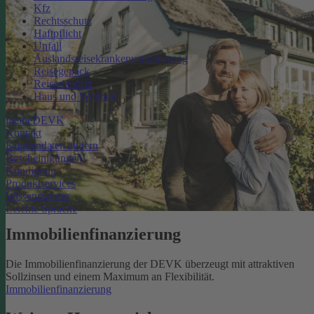
Kfz
Rechtsschutz
Haftpflicht
Unfall
Auslandsreisekrankenversicherung
Reisegepäck
Reiserücktritt
Haus und Wohnen
meineDEVK
Kontakt
Kundendaten ändern
Bescheinigungen
Kündigung
Produktservices
Wissenswertes
Leichte Sprache
Immobilienfinanzierung
Die Immobilienfinanzierung der DEVK überzeugt mit attraktiven
Sollzinsen und einem Maximum an Flexibilität.
Immobilienfinanzierung