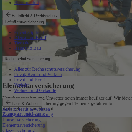
Reiserücktritt
Haftpflicht & Rechtsschutz
Haftpflichtversicherung
Privathaftpflicht
Dienst und Beruf
Tierhalter
Haus und Bau
Rechtsschutzversicherung
Alles zur Rechtsschutzversicherung
Privat, Beruf und Verkehr
Privat und Beruf
Elementarversicherung
Verkehr
Wohnen und Gebäude
Naturkatastrophen und Unwetter treten immer häufiger auf. Wir biete
eine zuverlässige Absicherung gegen Elementargefahren für
Haus & Wohnen
Wohngebäude und Hausrat.
Alles zu Haus & Wohnen
Elementarversicherung
Wohngebäudeversicherung
Hausratversicherung
Elementarversicherung
Glasversicherung