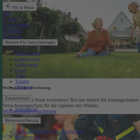
Kfz & Reise
Pkw
E-Auto
Kleinkraftrad
Anhänger
Motorrad
Weitere Kfz-Versicherungen
Wohnwagen
Lieferwagen
Wohnmobil
Quad
Trike
Traktor
Oldtimer
Wohngebäude­versicherung
Zusatzschutz
Sie möchten Ihr Haus versichern? Bei uns finden Sie leistungsstarken
Versicherungsschutz für die eigenen vier Wände.
Schutzbrief
Wohngebäudeversicherung
Reiseversicherung
Auslandsreisekrankenversicherung
Reisegepäck