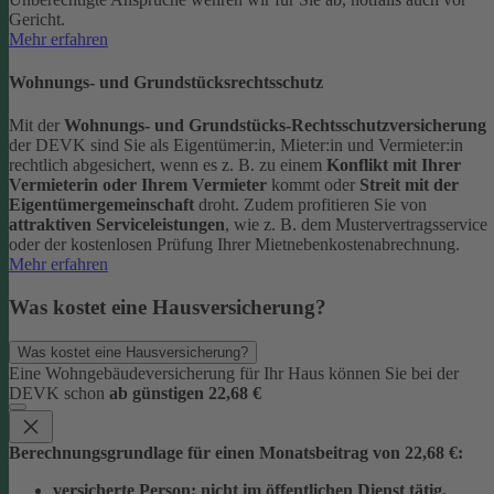
Gericht.
Mehr erfahren
Wohnungs- und Grundstücksrechtsschutz
Mit der
Wohnungs- und Grundstücks-Rechtsschutzversicherung
der DEVK sind Sie als Eigentümer:in, Mieter:in und Vermieter:in
rechtlich abgesichert, wenn es z. B. zu einem
Konflikt mit Ihrer
Vermieterin oder Ihrem Vermieter
kommt oder
Streit mit der
Eigentümergemeinschaft
droht.
Zudem profitieren Sie von
attraktiven Serviceleistungen
, wie z. B. dem Mustervertragsservice
oder der kostenlosen Prüfung Ihrer Mietnebenkostenabrechnung.
Mehr erfahren
Was kostet eine Hausversicherung?
Was kostet eine Hausversicherung?
Eine Wohngebäudeversicherung für Ihr Haus können Sie bei der
DEVK schon
ab günstigen 22,68 €
Berechnungsgrundlage für einen Monatsbeitrag von 22,68 €:
versicherte Person:
nicht im öffentlichen Dienst tätig,