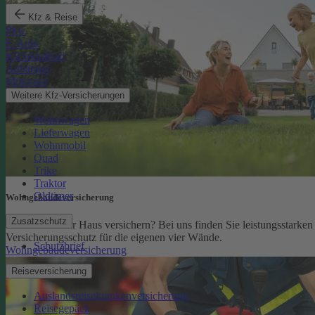
Kfz & Reise
Pkw
E-Auto
Kleinkraftrad
Anhänger
Motorrad
Weitere Kfz-Versicherungen
Wohnwagen
Lieferwagen
Wohnmobil
Quad
Trike
Traktor
Oldtimer
Wohngebäude­versicherung
Zusatzschutz
Sie möchten Ihr Haus versichern? Bei uns finden Sie leistungsstarken
Versicherungsschutz für die eigenen vier Wände.
Schutzbrief
Wohngebäudeversicherung
Reiseversicherung
Auslandsreisekrankenversicherung
Reisegepäck