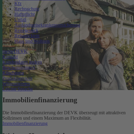
Kfz
Rechtsschutz
Haftpflicht
Unfall
Auslandsreisekrankenversicherung
Reisegepäck
Reiserücktritt
Haus und Wohnen
meineDEVK
Kontakt
Kundendaten ändern
Bescheinigungen
Kündigung
Produktservices
Wissenswertes
Leichte Sprache
Immobilienfinanzierung
Die Immobilienfinanzierung der DEVK überzeugt mit attraktiven
Sollzinsen und einem Maximum an Flexibilität.
Immobilienfinanzierung