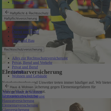
Reiserücktritt
Haftpflicht & Rechtsschutz
Haftpflichtversicherung
Privathaftpflicht
Dienst und Beruf
Tierhalter
Haus und Bau
Rechtsschutzversicherung
Alles zur Rechtsschutzversicherung
Privat, Beruf und Verkehr
Privat und Beruf
Elementarversicherung
Verkehr
Wohnen und Gebäude
Naturkatastrophen und Unwetter treten immer häufiger auf. Wir biete
eine zuverlässige Absicherung gegen Elementargefahren für
Haus & Wohnen
Wohngebäude und Hausrat.
Alles zu Haus & Wohnen
Elementarversicherung
Wohngebäudeversicherung
Hausratversicherung
Elementarversicherung
Glasversicherung