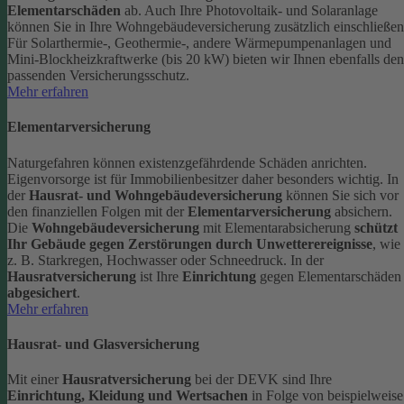
Elementarschäden
ab.
Auch Ihre Photovoltaik- und Solaranlage
können Sie in Ihre Wohngebäudeversicherung zusätzlich einschließen
Für Solarthermie-, Geothermie-, andere Wärmepumpenanlagen und
Mini-Blockheizkraftwerke (bis 20 kW) bieten wir Ihnen ebenfalls den
passenden Versicherungsschutz.
Mehr erfahren
Elementarversicherung
Naturgefahren können existenzgefährdende Schäden anrichten.
Eigenvorsorge ist für Immobilienbesitzer daher besonders wichtig. In
der
Hausrat- und Wohngebäudeversicherung
können Sie sich vor
den finanziellen Folgen mit der
Elementarversicherung
absichern.
Die
Wohngebäudeversicherung
mit Elementarabsicherung
schützt
Ihr Gebäude gegen Zerstörungen durch Unwetterereignisse
, wie
z. B. Starkregen, Hochwasser oder Schneedruck. In der
Hausratversicherung
ist Ihre
Einrichtung
gegen Elementarschäden
abgesichert
.
Mehr erfahren
Hausrat- und Glasversicherung
Mit einer
Hausratversicherung
bei der DEVK sind Ihre
Einrichtung, Kleidung und Wertsachen
in Folge von beispielweise