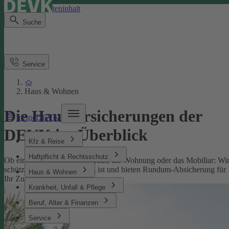
Direkt zum Seiteninhalt
Suche
Service
Haus & Wohnen
Die Hausversicherungen der
meineDEVK
DEVK im Überblick
Kfz & Reise
Haftpflicht & Rechtsschutz
Ob eine Versicherung fürs Haus, die Wohnung oder das Mobiliar: Wi
schützen, was Ihnen wichtig ist und bieten Rundum-Absicherung für
Haus & Wohnen
Ihr Zuhause.
Krankheit, Unfall & Pflege
Beruf, Alter & Finanzen
Service