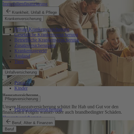
Immobilienfinanzierung
Krankheit, Unfall & Pflege
Krankenversicherung
Private Krankenversicherung
Gesetzliche Krankenversicherung
Betriebliche Krankenversicherung
Zusatzversicherungen
Krankentagegeld
Ausland
Tiere
Unfallversicherung
Privat
Kinder
Hausratversicherung
Pflegeversicherung
Unsere Hausratversicherung schützt Ihr Hab und Gut vor den
Pflegezusatzversicherung
finanziellen Folgen wasser- oder auch brandbedingter Schäden.
Hausratversicherung
Beruf, Alter & Finanzen
Beruf