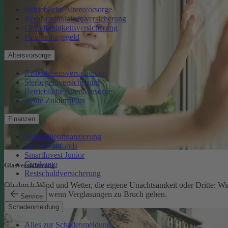
Betriebliche Altersvorsorge
Berufsunfähigkeitsversicherung
Grundfähigkeitsversicherung
Krankentagegeld
Altersvorsorge
Risikolebensversicherung
Sterbegeldversicherung
Betriebliche Altersvorsorge
Rente ZukunftPlus
Finanzen
Immobilienfinanzierung
Investmentfonds
SmartInvest Junior
Girokonto
Glasversicherung
Restschuldversicherung
Ob durch Wind und Wetter, die eigene Unachtsamkeit oder Dritte: Wi
schützen Sie, wenn Verglasungen zu Bruch gehen.
Service
Glasversicherung
Schadenmeldung
Alles zur Schadenmeldung