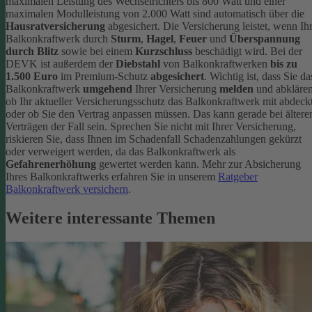
maximalen Leistung des Wechselrichters bis 800 Watt und einer
maximalen Modulleistung von 2.000 Watt sind automatisch über die
Hausratversicherung
abgesichert. Die Versicherung leistet, wenn Ih
Balkonkraftwerk durch
Sturm
,
Hagel
,
Feuer
und
Überspannung
durch Blitz
sowie bei einem
Kurzschluss
beschädigt wird. Bei der
DEVK ist außerdem der
Diebstahl
von Balkonkraftwerken
bis zu
1.500 Euro
im Premium-Schutz
abgesichert
.
Wichtig ist, dass Sie da
Balkonkraftwerk
umgehend
Ihrer Versicherung
melden
und abklären
ob Ihr aktueller Versicherungsschutz das Balkonkraftwerk mit abdeckt
oder ob Sie den Vertrag anpassen müssen. Das kann gerade bei ältere
Verträgen der Fall sein. Sprechen Sie nicht mit Ihrer Versicherung,
riskieren Sie, dass Ihnen im Schadenfall Schadenzahlungen gekürzt
oder verweigert werden, da das Balkonkraftwerk als
Gefahrenerhöhung
gewertet werden kann.
Mehr zur Absicherung
Ihres Balkonkraftwerks erfahren Sie in unserem
Ratgeber
Balkonkraftwerk versichern
.
Weitere interessante Themen