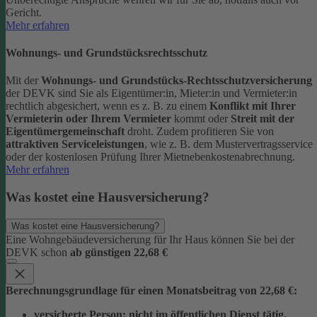
Gericht.
Mehr erfahren
Wohnungs- und Grundstücksrechtsschutz
Mit der
Wohnungs- und Grundstücks-Rechtsschutzversicherung
der DEVK sind Sie als Eigentümer:in, Mieter:in und Vermieter:in
rechtlich abgesichert, wenn es z. B. zu einem
Konflikt mit Ihrer
Vermieterin oder Ihrem Vermieter
kommt oder
Streit mit der
Eigentümergemeinschaft
droht.
Zudem profitieren Sie von
attraktiven Serviceleistungen
, wie z. B. dem Mustervertragsservice
oder der kostenlosen Prüfung Ihrer Mietnebenkostenabrechnung.
Mehr erfahren
Was kostet eine Hausversicherung?
Was kostet eine Hausversicherung?
Eine Wohngebäudeversicherung für Ihr Haus können Sie bei der
DEVK schon
ab günstigen 22,68 €
Berechnungsgrundlage für einen Monatsbeitrag von 22,68 €:
versicherte Person:
nicht im öffentlichen Dienst tätig,