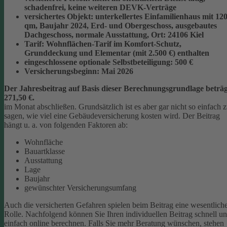
schadenfrei, keine weiteren DEVK-Verträge
versichertes Objekt:
unterkellertes Einfamilienhaus mit 12
qm, Baujahr 2024, Erd- und Obergeschoss, ausgebautes
Dachgeschoss, normale Ausstattung, Ort: 24106 Kiel
Tarif:
Wohnflächen-Tarif im Komfort-Schutz,
Grunddeckung und Elementar (mit 2.500 €) enthalten
eingeschlossene optionale Selbstbeteiligung:
500 €
Versicherungsbeginn:
Mai 2026
Der Jahresbeitrag auf Basis dieser Berechnungsgrundlage beträg
271,50 €.
im Monat abschließen.
Grundsätzlich ist es aber gar nicht so einfach 
sagen, wie viel eine Gebäudeversicherung kosten wird. Der Beitrag
hängt u. a. von folgenden Faktoren ab:
Wohnfläche
Bauartklasse
Ausstattung
Lage
Baujahr
gewünschter Versicherungsumfang
Auch die versicherten Gefahren spielen beim Beitrag eine wesentlich
Rolle. Nachfolgend können Sie Ihren individuellen Beitrag schnell u
einfach online berechnen. Falls Sie mehr Beratung wünschen, stehen