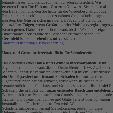
leitungswasser- und brandbedingten Schäden abgesichert.
Wir
ersetzen Ihnen Ihr Hab und Gut zum Neuwert
. Sie erhalten also
den Betrag von uns, den Sie heute für die Wiederbeschaffung oder
Reparatur der beschädigten oder zerstörten Gegenstände ausgeben
müssten.
Die
Glasversicherung
der DEVK schützt Sie vor den
finanziellen Folgen
, wenn
Gebäude- oder Mobiliarverglasungen 
Bruch gehen
. Dabei ist es nicht relevant, ob das Wetter, die eigene
Unachtsamkeit oder Dritte den Schaden verursacht haben. Ihr
Ceranfeld
ist bei uns
ebenfalls mitversichert
.
Hausratversicherung
Glasversicherung
Haus- und Grundbesitzerhaftpflicht für Vermieter:innen
Der Abschluss einer
Haus- und Grundbesitzerhaftpflicht
ist für
Eigentümer:innen relevant, die ein Einfamilienhaus bzw. Zwei- oder
Mehrfamilienhäuser vermieten, denn
wenn auf ihrem Grundstück
ein Unfall passiert und jemand zu Schaden kommt
, werden
Eigentümer:innen haftbar gemacht, selbst wenn sie nicht direkt
verantwortlich sind.
Die Haus- und Grundbesitzerhaftpflicht
leistet f
Schäden, die in Folge von unzureichender Beachtung entstehen
, 
B., wenn sich eine Person auf Ihrem Grundstück durch ungenügende
Räumen und Streuen bei Schnee und Glätte verletzt oder von einem
herabfallenden Dachziegel getroffen wird.
Wenn
Schadenersatzforderungen auf Sie zukommen, prüfen wir diese.
Unberechtigte Ansprüche wehren wir für Sie ab, notfalls auch vor