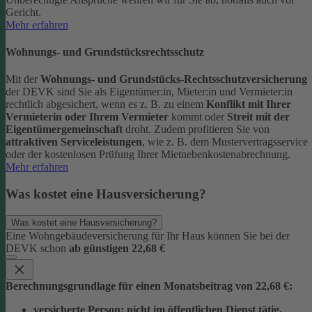
Gericht.
Mehr erfahren
Wohnungs- und Grundstücksrechtsschutz
Mit der
Wohnungs- und Grundstücks-Rechtsschutzversicherung
der DEVK sind Sie als Eigentümer:in, Mieter:in und Vermieter:in
rechtlich abgesichert, wenn es z. B. zu einem
Konflikt mit Ihrer
Vermieterin oder Ihrem Vermieter
kommt oder
Streit mit der
Eigentümergemeinschaft
droht.
Zudem profitieren Sie von
attraktiven Serviceleistungen
, wie z. B. dem Mustervertragsservice
oder der kostenlosen Prüfung Ihrer Mietnebenkostenabrechnung.
Mehr erfahren
Was kostet eine Hausversicherung?
Was kostet eine Hausversicherung?
Eine Wohngebäudeversicherung für Ihr Haus können Sie bei der
DEVK schon
ab günstigen 22,68 €
Berechnungsgrundlage für einen Monatsbeitrag von 22,68 €:
versicherte Person:
nicht im öffentlichen Dienst tätig,