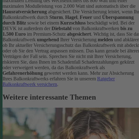
maximalen Leistung des Wechselrichters bis 800 Watt und einer
maximalen Modulleistung von 2.000 Watt sind automatisch über die
Hausratversicherung
abgesichert. Die Versicherung leistet, wenn Ih
Balkonkraftwerk durch
Sturm
,
Hagel
,
Feuer
und
Überspannung
durch Blitz
sowie bei einem
Kurzschluss
beschädigt wird. Bei der
DEVK ist außerdem der
Diebstahl
von Balkonkraftwerken
bis zu
1.500 Euro
im Premium-Schutz
abgesichert
.
Wichtig ist, dass Sie da
Balkonkraftwerk
umgehend
Ihrer Versicherung
melden
und abklären
ob Ihr aktueller Versicherungsschutz das Balkonkraftwerk mit abdeckt
oder ob Sie den Vertrag anpassen müssen. Das kann gerade bei ältere
Verträgen der Fall sein. Sprechen Sie nicht mit Ihrer Versicherung,
riskieren Sie, dass Ihnen im Schadenfall Schadenzahlungen gekürzt
oder verweigert werden, da das Balkonkraftwerk als
Gefahrenerhöhung
gewertet werden kann.
Mehr zur Absicherung
Ihres Balkonkraftwerks erfahren Sie in unserem
Ratgeber
Balkonkraftwerk versichern
.
Weitere interessante Themen