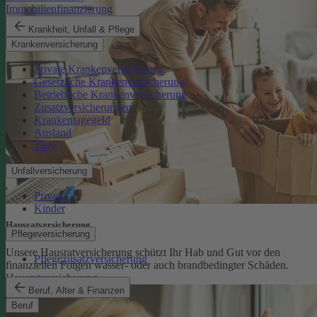
Immobilienfinanzierung
Krankheit, Unfall & Pflege
Krankenversicherung
Private Krankenversicherung
Gesetzliche Krankenversicherung
Betriebliche Krankenversicherung
Zusatzversicherungen
Krankentagegeld
Ausland
Tiere
Unfallversicherung
Privat
Kinder
Hausratversicherung
Pflegeversicherung
Unsere Hausratversicherung schützt Ihr Hab und Gut vor den
Pflegezusatzversicherung
finanziellen Folgen wasser- oder auch brandbedingter Schäden.
Hausratversicherung
Beruf, Alter & Finanzen
Beruf