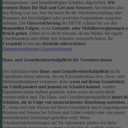
leitungswasser- und brandbedingten Schäden abgesichert.
Wir
ersetzen Ihnen Ihr Hab und Gut zum Neuwert
. Sie erhalten also
den Betrag von uns, den Sie heute für die Wiederbeschaffung oder
Reparatur der beschädigten oder zerstörten Gegenstände ausgeben
müssten.
Die
Glasversicherung
der DEVK schützt Sie vor den
finanziellen Folgen
, wenn
Gebäude- oder Mobiliarverglasungen 
Bruch gehen
. Dabei ist es nicht relevant, ob das Wetter, die eigene
Unachtsamkeit oder Dritte den Schaden verursacht haben. Ihr
Ceranfeld
ist bei uns
ebenfalls mitversichert
.
Hausratversicherung
Glasversicherung
Haus- und Grundbesitzerhaftpflicht für Vermieter:innen
Der Abschluss einer
Haus- und Grundbesitzerhaftpflicht
ist für
Eigentümer:innen relevant, die ein Einfamilienhaus bzw. Zwei- oder
Mehrfamilienhäuser vermieten, denn
wenn auf ihrem Grundstück
ein Unfall passiert und jemand zu Schaden kommt
, werden
Eigentümer:innen haftbar gemacht, selbst wenn sie nicht direkt
verantwortlich sind.
Die Haus- und Grundbesitzerhaftpflicht
leistet f
Schäden, die in Folge von unzureichender Beachtung entstehen
, 
B., wenn sich eine Person auf Ihrem Grundstück durch ungenügende
Räumen und Streuen bei Schnee und Glätte verletzt oder von einem
herabfallenden Dachziegel getroffen wird.
Wenn
Schadenersatzforderungen auf Sie zukommen, prüfen wir diese.
Unberechtigte Ansprüche wehren wir für Sie ab, notfalls auch vor