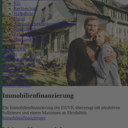
Kfz
Rechtsschutz
Haftpflicht
Unfall
Auslandsreisekrankenversicherung
Reisegepäck
Reiserücktritt
Haus und Wohnen
meineDEVK
Kontakt
Kundendaten ändern
Bescheinigungen
Kündigung
Produktservices
Wissenswertes
Leichte Sprache
Immobilienfinanzierung
Die Immobilienfinanzierung der DEVK überzeugt mit attraktiven
Sollzinsen und einem Maximum an Flexibilität.
Immobilienfinanzierung