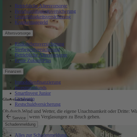
Betriebliche Altersvorsorge
Berufsunfähigkeitsversicherung
Grundfähigkeitsversicherung
Krankentagegeld
Altersvorsorge
Risikolebensversicherung
Sterbegeldversicherung
Betriebliche Altersvorsorge
Rente ZukunftPlus
Finanzen
Immobilienfinanzierung
Investmentfonds
SmartInvest Junior
Girokonto
Glasversicherung
Restschuldversicherung
Ob durch Wind und Wetter, die eigene Unachtsamkeit oder Dritte: Wi
schützen Sie, wenn Verglasungen zu Bruch gehen.
Service
Glasversicherung
Schadenmeldung
Alles zur Schadenmeldung