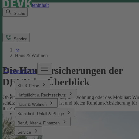
Direkt zum Seiteninhalt
Suche
Service
Haus & Wohnen
Die Hausversicherungen der
meineDEVK
DEVK im Überblick
Kfz & Reise
Haftpflicht & Rechtsschutz
Ob eine Versicherung fürs Haus, die Wohnung oder das Mobiliar: Wi
schützen, was Ihnen wichtig ist und bieten Rundum-Absicherung für
Haus & Wohnen
Ihr Zuhause.
Krankheit, Unfall & Pflege
Beruf, Alter & Finanzen
Service