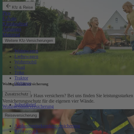
Kfz & Reise
Pkw
E-Auto
Kleinkraftrad
Anhänger
Motorrad
Weitere Kfz-Versicherungen
Wohnwagen
Lieferwagen
Wohnmobil
Quad
Trike
Traktor
Oldtimer
Wohngebäude­versicherung
Zusatzschutz
Sie möchten Ihr Haus versichern? Bei uns finden Sie leistungsstarken
Versicherungsschutz für die eigenen vier Wände.
Schutzbrief
Wohngebäudeversicherung
Reiseversicherung
Auslandsreisekrankenversicherung
Reisegepäck