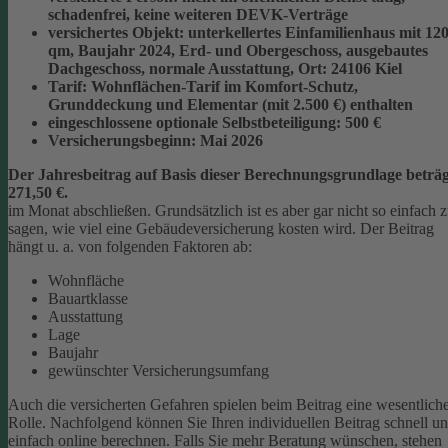
schadenfrei, keine weiteren DEVK-Verträge
versichertes Objekt:
unterkellertes Einfamilienhaus mit 12
qm, Baujahr 2024, Erd- und Obergeschoss, ausgebautes
Dachgeschoss, normale Ausstattung, Ort: 24106 Kiel
Tarif:
Wohnflächen-Tarif im Komfort-Schutz,
Grunddeckung und Elementar (mit 2.500 €) enthalten
eingeschlossene optionale Selbstbeteiligung:
500 €
Versicherungsbeginn:
Mai 2026
Der Jahresbeitrag auf Basis dieser Berechnungsgrundlage beträg
271,50 €.
im Monat abschließen.
Grundsätzlich ist es aber gar nicht so einfach 
sagen, wie viel eine Gebäudeversicherung kosten wird. Der Beitrag
hängt u. a. von folgenden Faktoren ab:
Wohnfläche
Bauartklasse
Ausstattung
Lage
Baujahr
gewünschter Versicherungsumfang
Auch die versicherten Gefahren spielen beim Beitrag eine wesentlich
Rolle. Nachfolgend können Sie Ihren individuellen Beitrag schnell u
einfach online berechnen. Falls Sie mehr Beratung wünschen, stehen