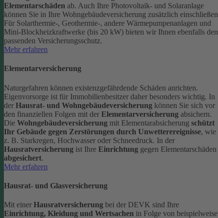
Elementarschäden
ab.
Auch Ihre Photovoltaik- und Solaranlage
können Sie in Ihre Wohngebäudeversicherung zusätzlich einschließen
Für Solarthermie-, Geothermie-, andere Wärmepumpenanlagen und
Mini-Blockheizkraftwerke (bis 20 kW) bieten wir Ihnen ebenfalls den
passenden Versicherungsschutz.
Mehr erfahren
Elementarversicherung
Naturgefahren können existenzgefährdende Schäden anrichten.
Eigenvorsorge ist für Immobilienbesitzer daher besonders wichtig. In
der
Hausrat- und Wohngebäudeversicherung
können Sie sich vor
den finanziellen Folgen mit der
Elementarversicherung
absichern.
Die
Wohngebäudeversicherung
mit Elementarabsicherung
schützt
Ihr Gebäude gegen Zerstörungen durch Unwetterereignisse
, wie
z. B. Starkregen, Hochwasser oder Schneedruck. In der
Hausratversicherung
ist Ihre
Einrichtung
gegen Elementarschäden
abgesichert
.
Mehr erfahren
Hausrat- und Glasversicherung
Mit einer
Hausratversicherung
bei der DEVK sind Ihre
Einrichtung, Kleidung und Wertsachen
in Folge von beispielweise