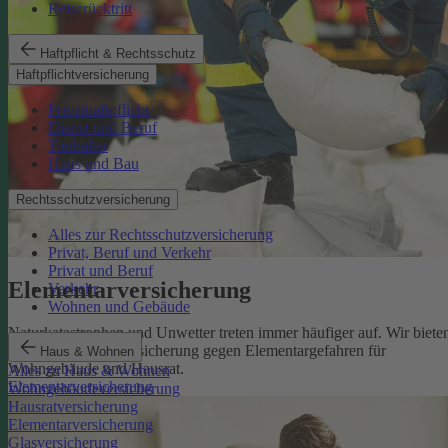
Reiserücktritt
Haftpflicht & Rechtsschutz
Haftpflichtversicherung
Privathaftpflicht
Dienst und Beruf
Tierhalter
Haus und Bau
Rechtsschutzversicherung
Alles zur Rechtsschutzversicherung
Privat, Beruf und Verkehr
Privat und Beruf
Elementarversicherung
Verkehr
Wohnen und Gebäude
Naturkatastrophen und Unwetter treten immer häufiger auf. Wir biete
eine zuverlässige Absicherung gegen Elementargefahren für
Haus & Wohnen
Wohngebäude und Hausrat.
Alles zu Haus & Wohnen
Elementarversicherung
Wohngebäudeversicherung
Hausratversicherung
Elementarversicherung
Glasversicherung