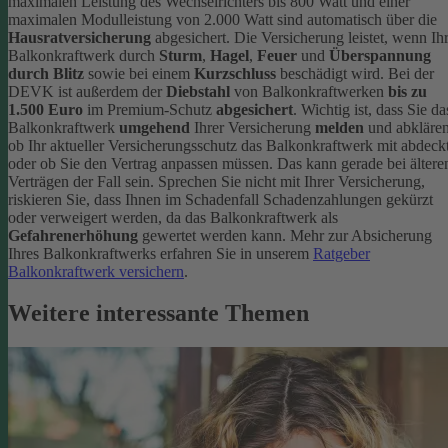
maximalen Leistung des Wechselrichters bis 800 Watt und einer
maximalen Modulleistung von 2.000 Watt sind automatisch über die
Hausratversicherung
abgesichert. Die Versicherung leistet, wenn Ih
Balkonkraftwerk durch
Sturm
,
Hagel
,
Feuer
und
Überspannung
durch Blitz
sowie bei einem
Kurzschluss
beschädigt wird. Bei der
DEVK ist außerdem der
Diebstahl
von Balkonkraftwerken
bis zu
1.500 Euro
im Premium-Schutz
abgesichert
.
Wichtig ist, dass Sie da
Balkonkraftwerk
umgehend
Ihrer Versicherung
melden
und abklären
ob Ihr aktueller Versicherungsschutz das Balkonkraftwerk mit abdeckt
oder ob Sie den Vertrag anpassen müssen. Das kann gerade bei ältere
Verträgen der Fall sein. Sprechen Sie nicht mit Ihrer Versicherung,
riskieren Sie, dass Ihnen im Schadenfall Schadenzahlungen gekürzt
oder verweigert werden, da das Balkonkraftwerk als
Gefahrenerhöhung
gewertet werden kann.
Mehr zur Absicherung
Ihres Balkonkraftwerks erfahren Sie in unserem
Ratgeber
Balkonkraftwerk versichern
.
Weitere interessante Themen