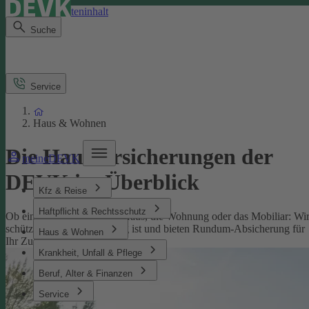
Direkt zum Seiteninhalt
Suche
Service
Haus & Wohnen
Die Hausversicherungen der
meineDEVK
DEVK im Überblick
Kfz & Reise
Haftpflicht & Rechtsschutz
Ob eine Versicherung fürs Haus, die Wohnung oder das Mobiliar: Wi
schützen, was Ihnen wichtig ist und bieten Rundum-Absicherung für
Haus & Wohnen
Ihr Zuhause.
Krankheit, Unfall & Pflege
Beruf, Alter & Finanzen
Service