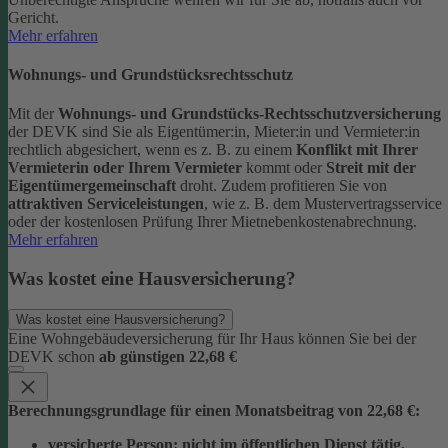
Gericht.
Mehr erfahren
Wohnungs- und Grundstücksrechtsschutz
Mit der
Wohnungs- und Grundstücks-Rechtsschutzversicherung
der DEVK sind Sie als Eigentümer:in, Mieter:in und Vermieter:in
rechtlich abgesichert, wenn es z. B. zu einem
Konflikt mit Ihrer
Vermieterin oder Ihrem Vermieter
kommt oder
Streit mit der
Eigentümergemeinschaft
droht.
Zudem profitieren Sie von
attraktiven Serviceleistungen
, wie z. B. dem Mustervertragsservice
oder der kostenlosen Prüfung Ihrer Mietnebenkostenabrechnung.
Mehr erfahren
Was kostet eine Hausversicherung?
Was kostet eine Hausversicherung?
Eine Wohngebäudeversicherung für Ihr Haus können Sie bei der
DEVK schon
ab günstigen 22,68 €
Berechnungsgrundlage für einen Monatsbeitrag von 22,68 €:
versicherte Person:
nicht im öffentlichen Dienst tätig,