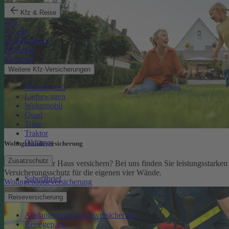
Kfz & Reise
Pkw
E-Auto
Kleinkraftrad
Anhänger
Motorrad
Weitere Kfz-Versicherungen
Wohnwagen
Lieferwagen
Wohnmobil
Quad
Trike
Traktor
Oldtimer
Wohngebäude­versicherung
Zusatzschutz
Sie möchten Ihr Haus versichern? Bei uns finden Sie leistungsstarken
Versicherungsschutz für die eigenen vier Wände.
Schutzbrief
Wohngebäudeversicherung
Reiseversicherung
Auslandsreisekrankenversicherung
Reisegepäck