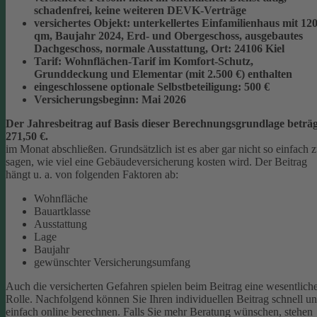
schadenfrei, keine weiteren DEVK-Verträge
versichertes Objekt:
unterkellertes Einfamilienhaus mit 12
qm, Baujahr 2024, Erd- und Obergeschoss, ausgebautes
Dachgeschoss, normale Ausstattung, Ort: 24106 Kiel
Tarif:
Wohnflächen-Tarif im Komfort-Schutz,
Grunddeckung und Elementar (mit 2.500 €) enthalten
eingeschlossene optionale Selbstbeteiligung:
500 €
Versicherungsbeginn:
Mai 2026
Der Jahresbeitrag auf Basis dieser Berechnungsgrundlage beträg
271,50 €.
im Monat abschließen.
Grundsätzlich ist es aber gar nicht so einfach 
sagen, wie viel eine Gebäudeversicherung kosten wird. Der Beitrag
hängt u. a. von folgenden Faktoren ab:
Wohnfläche
Bauartklasse
Ausstattung
Lage
Baujahr
gewünschter Versicherungsumfang
Auch die versicherten Gefahren spielen beim Beitrag eine wesentlich
Rolle. Nachfolgend können Sie Ihren individuellen Beitrag schnell u
einfach online berechnen. Falls Sie mehr Beratung wünschen, stehen