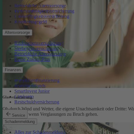
Betriebliche Altersvorsorge
Berufsunfähigkeitsversicherung
Grundfähigkeitsversicherung
Krankentagegeld
Altersvorsorge
Risikolebensversicherung
Sterbegeldversicherung
Betriebliche Altersvorsorge
Rente ZukunftPlus
Finanzen
Immobilienfinanzierung
Investmentfonds
SmartInvest Junior
Girokonto
Glasversicherung
Restschuldversicherung
Ob durch Wind und Wetter, die eigene Unachtsamkeit oder Dritte: Wi
schützen Sie, wenn Verglasungen zu Bruch gehen.
Service
Glasversicherung
Schadenmeldung
Alles zur Schadenmeldung