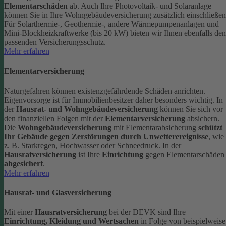
Elementarschäden
ab.
Auch Ihre Photovoltaik- und Solaranlage
können Sie in Ihre Wohngebäudeversicherung zusätzlich einschließen
Für Solarthermie-, Geothermie-, andere Wärmepumpenanlagen und
Mini-Blockheizkraftwerke (bis 20 kW) bieten wir Ihnen ebenfalls den
passenden Versicherungsschutz.
Mehr erfahren
Elementarversicherung
Naturgefahren können existenzgefährdende Schäden anrichten.
Eigenvorsorge ist für Immobilienbesitzer daher besonders wichtig. In
der
Hausrat- und Wohngebäudeversicherung
können Sie sich vor
den finanziellen Folgen mit der
Elementarversicherung
absichern.
Die
Wohngebäudeversicherung
mit Elementarabsicherung
schützt
Ihr Gebäude gegen Zerstörungen durch Unwetterereignisse
, wie
z. B. Starkregen, Hochwasser oder Schneedruck. In der
Hausratversicherung
ist Ihre
Einrichtung
gegen Elementarschäden
abgesichert
.
Mehr erfahren
Hausrat- und Glasversicherung
Mit einer
Hausratversicherung
bei der DEVK sind Ihre
Einrichtung, Kleidung und Wertsachen
in Folge von beispielweise