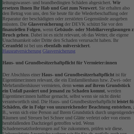
leitungswasser- und brandbedingten Schäden abgesichert.
Wir
ersetzen Ihnen Ihr Hab und Gut zum Neuwert
. Sie erhalten also
den Betrag von uns, den Sie heute für die Wiederbeschaffung oder
Reparatur der beschädigten oder zerstörten Gegenstände ausgeben
müssten.
Die
Glasversicherung
der DEVK schützt Sie vor den
finanziellen Folgen
, wenn
Gebäude- oder Mobiliarverglasungen 
Bruch gehen
. Dabei ist es nicht relevant, ob das Wetter, die eigene
Unachtsamkeit oder Dritte den Schaden verursacht haben. Ihr
Ceranfeld
ist bei uns
ebenfalls mitversichert
.
Hausratversicherung
Glasversicherung
Haus- und Grundbesitzerhaftpflicht für Vermieter:innen
Der Abschluss einer
Haus- und Grundbesitzerhaftpflicht
ist für
Eigentümer:innen relevant, die ein Einfamilienhaus bzw. Zwei- oder
Mehrfamilienhäuser vermieten, denn
wenn auf ihrem Grundstück
ein Unfall passiert und jemand zu Schaden kommt
, werden
Eigentümer:innen haftbar gemacht, selbst wenn sie nicht direkt
verantwortlich sind.
Die Haus- und Grundbesitzerhaftpflicht
leistet f
Schäden, die in Folge von unzureichender Beachtung entstehen
, 
B., wenn sich eine Person auf Ihrem Grundstück durch ungenügende
Räumen und Streuen bei Schnee und Glätte verletzt oder von einem
herabfallenden Dachziegel getroffen wird.
Wenn
Schadenersatzforderungen auf Sie zukommen, prüfen wir diese.
Unberechtigte Ansprüche wehren wir für Sie ab, notfalls auch vor