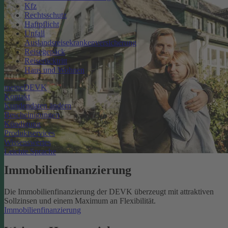
Kfz
Rechtsschutz
Haftpflicht
Unfall
Auslandsreisekrankenversicherung
Reisegepäck
Reiserücktritt
Haus und Wohnen
meineDEVK
Kontakt
Kundendaten ändern
Bescheinigungen
Kündigung
Produktservices
Wissenswertes
Leichte Sprache
Immobilienfinanzierung
Die Immobilienfinanzierung der DEVK überzeugt mit attraktiven
Sollzinsen und einem Maximum an Flexibilität.
Immobilienfinanzierung