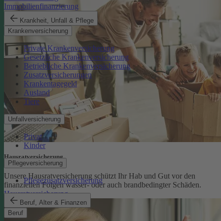
Immobilienfinanzierung
Krankheit, Unfall & Pflege
Krankenversicherung
Private Krankenversicherung
Gesetzliche Krankenversicherung
Betriebliche Krankenversicherung
Zusatzversicherungen
Krankentagegeld
Ausland
Tiere
Unfallversicherung
Privat
Kinder
Hausratversicherung
Pflegeversicherung
Unsere Hausratversicherung schützt Ihr Hab und Gut vor den
Pflegezusatzversicherung
finanziellen Folgen wasser- oder auch brandbedingter Schäden.
Hausratversicherung
Beruf, Alter & Finanzen
Beruf