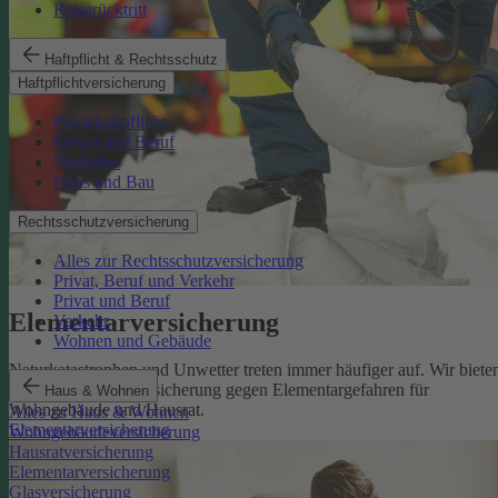
Reiserücktritt
Haftpflicht & Rechtsschutz
Haftpflichtversicherung
Privathaftpflicht
Dienst und Beruf
Tierhalter
Haus und Bau
Rechtsschutzversicherung
Alles zur Rechtsschutzversicherung
Privat, Beruf und Verkehr
Privat und Beruf
Elementarversicherung
Verkehr
Wohnen und Gebäude
Naturkatastrophen und Unwetter treten immer häufiger auf. Wir biete
eine zuverlässige Absicherung gegen Elementargefahren für
Haus & Wohnen
Wohngebäude und Hausrat.
Alles zu Haus & Wohnen
Elementarversicherung
Wohngebäudeversicherung
Hausratversicherung
Elementarversicherung
Glasversicherung