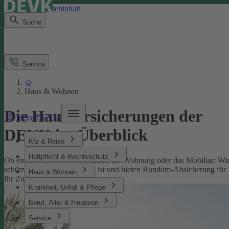
Direkt zum Seiteninhalt
Suche
Service
Haus & Wohnen
Die Hausversicherungen der
meineDEVK
DEVK im Überblick
Kfz & Reise
Haftpflicht & Rechtsschutz
Ob eine Versicherung fürs Haus, die Wohnung oder das Mobiliar: Wi
schützen, was Ihnen wichtig ist und bieten Rundum-Absicherung für
Haus & Wohnen
Ihr Zuhause.
Krankheit, Unfall & Pflege
Beruf, Alter & Finanzen
Service