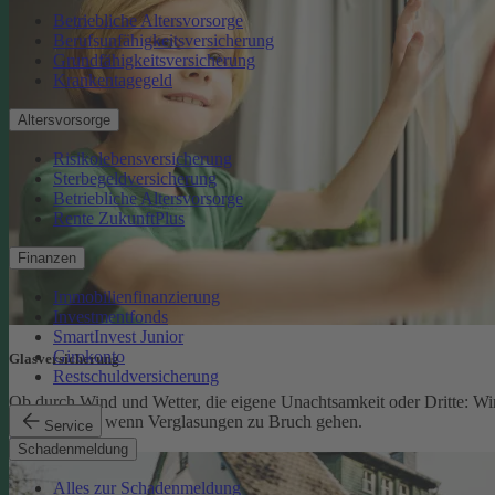
Betriebliche Altersvorsorge
Berufsunfähigkeitsversicherung
Grundfähigkeitsversicherung
Krankentagegeld
Altersvorsorge
Risikolebensversicherung
Sterbegeldversicherung
Betriebliche Altersvorsorge
Rente ZukunftPlus
Finanzen
Immobilienfinanzierung
Investmentfonds
SmartInvest Junior
Girokonto
Glasversicherung
Restschuldversicherung
Ob durch Wind und Wetter, die eigene Unachtsamkeit oder Dritte: Wi
schützen Sie, wenn Verglasungen zu Bruch gehen.
Service
Glasversicherung
Schadenmeldung
Alles zur Schadenmeldung