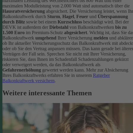
maximalen Leistung des Wechselrichters bis 800 Watt und einer
maximalen Modulleistung von 2.000 Watt sind automatisch über die
Hausratversicherung
abgesichert. Die Versicherung leistet, wenn Ih
Balkonkraftwerk durch
Sturm
,
Hagel
,
Feuer
und
Überspannung
durch Blitz
sowie bei einem
Kurzschluss
beschädigt wird. Bei der
DEVK ist außerdem der
Diebstahl
von Balkonkraftwerken
bis zu
1.500 Euro
im Premium-Schutz
abgesichert
.
Wichtig ist, dass Sie da
Balkonkraftwerk
umgehend
Ihrer Versicherung
melden
und abklären
ob Ihr aktueller Versicherungsschutz das Balkonkraftwerk mit abdeckt
oder ob Sie den Vertrag anpassen müssen. Das kann gerade bei ältere
Verträgen der Fall sein. Sprechen Sie nicht mit Ihrer Versicherung,
riskieren Sie, dass Ihnen im Schadenfall Schadenzahlungen gekürzt
oder verweigert werden, da das Balkonkraftwerk als
Gefahrenerhöhung
gewertet werden kann.
Mehr zur Absicherung
Ihres Balkonkraftwerks erfahren Sie in unserem
Ratgeber
Balkonkraftwerk versichern
.
Weitere interessante Themen