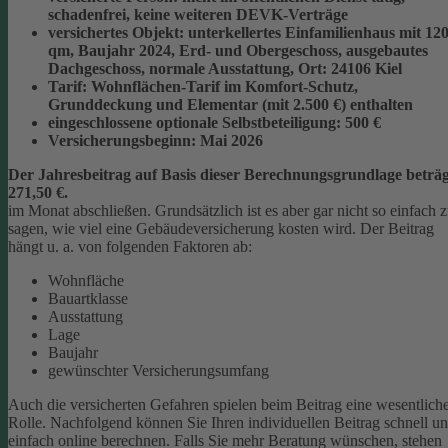
schadenfrei, keine weiteren DEVK-Verträge
versichertes Objekt:
unterkellertes Einfamilienhaus mit 12
qm, Baujahr 2024, Erd- und Obergeschoss, ausgebautes
Dachgeschoss, normale Ausstattung, Ort: 24106 Kiel
Tarif:
Wohnflächen-Tarif im Komfort-Schutz,
Grunddeckung und Elementar (mit 2.500 €) enthalten
eingeschlossene optionale Selbstbeteiligung:
500 €
Versicherungsbeginn:
Mai 2026
Der Jahresbeitrag auf Basis dieser Berechnungsgrundlage beträg
271,50 €.
im Monat abschließen.
Grundsätzlich ist es aber gar nicht so einfach 
sagen, wie viel eine Gebäudeversicherung kosten wird. Der Beitrag
hängt u. a. von folgenden Faktoren ab:
Wohnfläche
Bauartklasse
Ausstattung
Lage
Baujahr
gewünschter Versicherungsumfang
Auch die versicherten Gefahren spielen beim Beitrag eine wesentlich
Rolle. Nachfolgend können Sie Ihren individuellen Beitrag schnell u
einfach online berechnen. Falls Sie mehr Beratung wünschen, stehen