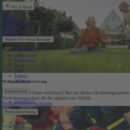
Kfz & Reise
Pkw
E-Auto
Kleinkraftrad
Anhänger
Motorrad
Weitere Kfz-Versicherungen
Wohnwagen
Lieferwagen
Wohnmobil
Quad
Trike
Traktor
Oldtimer
Wohngebäude­versicherung
Zusatzschutz
Sie möchten Ihr Haus versichern? Bei uns finden Sie leistungsstarken
Versicherungsschutz für die eigenen vier Wände.
Schutzbrief
Wohngebäudeversicherung
Reiseversicherung
Auslandsreisekrankenversicherung
Reisegepäck