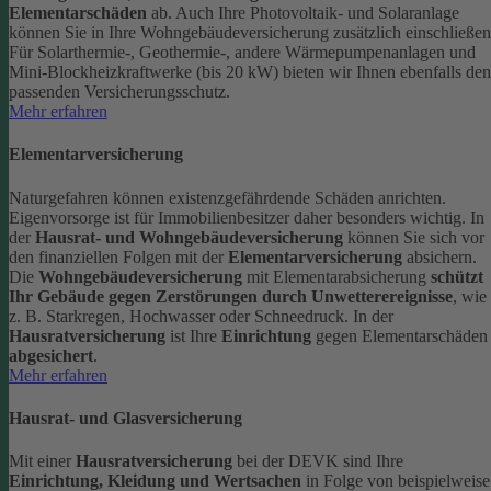
Elementarschäden
ab.
Auch Ihre Photovoltaik- und Solaranlage
können Sie in Ihre Wohngebäudeversicherung zusätzlich einschließen
Für Solarthermie-, Geothermie-, andere Wärmepumpenanlagen und
Mini-Blockheizkraftwerke (bis 20 kW) bieten wir Ihnen ebenfalls den
passenden Versicherungsschutz.
Mehr erfahren
Elementarversicherung
Naturgefahren können existenzgefährdende Schäden anrichten.
Eigenvorsorge ist für Immobilienbesitzer daher besonders wichtig. In
der
Hausrat- und Wohngebäudeversicherung
können Sie sich vor
den finanziellen Folgen mit der
Elementarversicherung
absichern.
Die
Wohngebäudeversicherung
mit Elementarabsicherung
schützt
Ihr Gebäude gegen Zerstörungen durch Unwetterereignisse
, wie
z. B. Starkregen, Hochwasser oder Schneedruck. In der
Hausratversicherung
ist Ihre
Einrichtung
gegen Elementarschäden
abgesichert
.
Mehr erfahren
Hausrat- und Glasversicherung
Mit einer
Hausratversicherung
bei der DEVK sind Ihre
Einrichtung, Kleidung und Wertsachen
in Folge von beispielweise