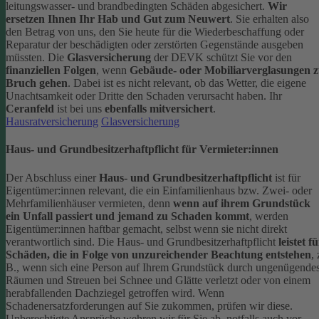
leitungswasser- und brandbedingten Schäden abgesichert.
Wir
ersetzen Ihnen Ihr Hab und Gut zum Neuwert
. Sie erhalten also
den Betrag von uns, den Sie heute für die Wiederbeschaffung oder
Reparatur der beschädigten oder zerstörten Gegenstände ausgeben
müssten.
Die
Glasversicherung
der DEVK schützt Sie vor den
finanziellen Folgen
, wenn
Gebäude- oder Mobiliarverglasungen 
Bruch gehen
. Dabei ist es nicht relevant, ob das Wetter, die eigene
Unachtsamkeit oder Dritte den Schaden verursacht haben. Ihr
Ceranfeld
ist bei uns
ebenfalls mitversichert
.
Hausratversicherung
Glasversicherung
Haus- und Grundbesitzerhaftpflicht für Vermieter:innen
Der Abschluss einer
Haus- und Grundbesitzerhaftpflicht
ist für
Eigentümer:innen relevant, die ein Einfamilienhaus bzw. Zwei- oder
Mehrfamilienhäuser vermieten, denn
wenn auf ihrem Grundstück
ein Unfall passiert und jemand zu Schaden kommt
, werden
Eigentümer:innen haftbar gemacht, selbst wenn sie nicht direkt
verantwortlich sind.
Die Haus- und Grundbesitzerhaftpflicht
leistet f
Schäden, die in Folge von unzureichender Beachtung entstehen
, 
B., wenn sich eine Person auf Ihrem Grundstück durch ungenügende
Räumen und Streuen bei Schnee und Glätte verletzt oder von einem
herabfallenden Dachziegel getroffen wird.
Wenn
Schadenersatzforderungen auf Sie zukommen, prüfen wir diese.
Unberechtigte Ansprüche wehren wir für Sie ab, notfalls auch vor