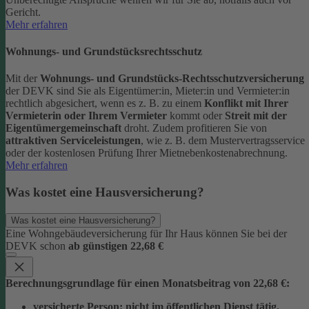
Gericht.
Mehr erfahren
Wohnungs- und Grundstücksrechtsschutz
Mit der
Wohnungs- und Grundstücks-Rechtsschutzversicherung
der DEVK sind Sie als Eigentümer:in, Mieter:in und Vermieter:in
rechtlich abgesichert, wenn es z. B. zu einem
Konflikt mit Ihrer
Vermieterin oder Ihrem Vermieter
kommt oder
Streit mit der
Eigentümergemeinschaft
droht.
Zudem profitieren Sie von
attraktiven Serviceleistungen
, wie z. B. dem Mustervertragsservice
oder der kostenlosen Prüfung Ihrer Mietnebenkostenabrechnung.
Mehr erfahren
Was kostet eine Hausversicherung?
Was kostet eine Hausversicherung?
Eine Wohngebäudeversicherung für Ihr Haus können Sie bei der
DEVK schon
ab günstigen 22,68 €
Berechnungsgrundlage für einen Monatsbeitrag von 22,68 €:
versicherte Person:
nicht im öffentlichen Dienst tätig,