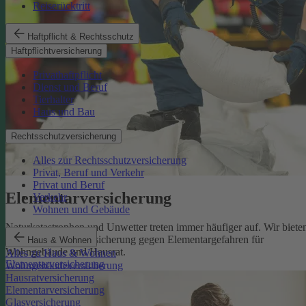
Reiserücktritt
Haftpflicht & Rechtsschutz
Haftpflichtversicherung
Privathaftpflicht
Dienst und Beruf
Tierhalter
Haus und Bau
Rechtsschutzversicherung
Alles zur Rechtsschutzversicherung
Privat, Beruf und Verkehr
Privat und Beruf
Elementarversicherung
Verkehr
Wohnen und Gebäude
Naturkatastrophen und Unwetter treten immer häufiger auf. Wir biete
eine zuverlässige Absicherung gegen Elementargefahren für
Haus & Wohnen
Wohngebäude und Hausrat.
Alles zu Haus & Wohnen
Elementarversicherung
Wohngebäudeversicherung
Hausratversicherung
Elementarversicherung
Glasversicherung