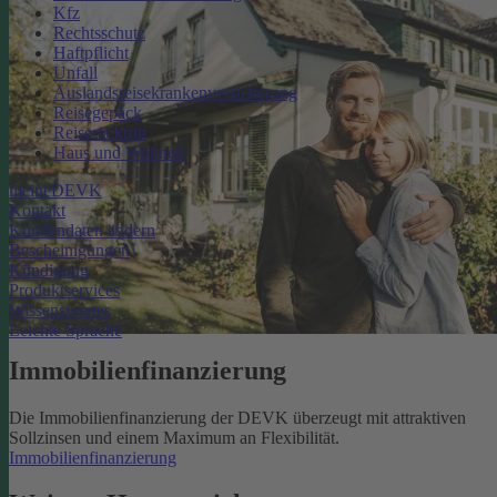
Kfz
Rechtsschutz
Haftpflicht
Unfall
Auslandsreisekrankenversicherung
Reisegepäck
Reiserücktritt
Haus und Wohnen
meineDEVK
Kontakt
Kundendaten ändern
Bescheinigungen
Kündigung
Produktservices
Wissenswertes
Leichte Sprache
Immobilienfinanzierung
Die Immobilienfinanzierung der DEVK überzeugt mit attraktiven
Sollzinsen und einem Maximum an Flexibilität.
Immobilienfinanzierung