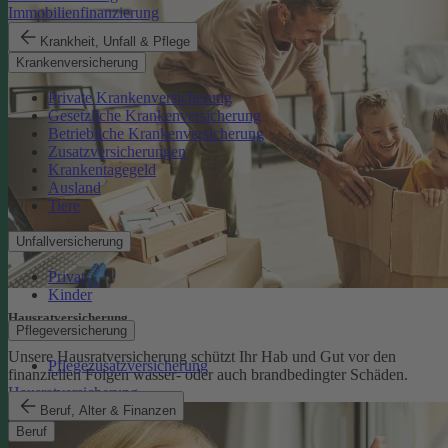
Immobilienfinanzierung
Krankheit, Unfall & Pflege
Krankenversicherung
Private Krankenversicherung
Gesetzliche Krankenversicherung
Betriebliche Krankenversicherung
Zusatzversicherungen
Krankentagegeld
Ausland
Tiere
Unfallversicherung
Privat
Kinder
Hausratversicherung
Pflegeversicherung
Unsere Hausratversicherung schützt Ihr Hab und Gut vor den
Pflegezusatzversicherung
finanziellen Folgen wasser- oder auch brandbedingter Schäden.
Hausratversicherung
Beruf, Alter & Finanzen
Beruf