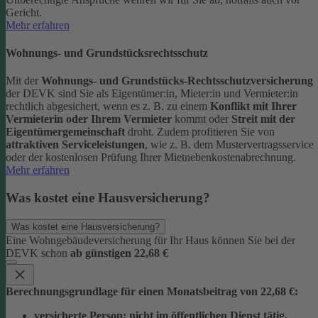
Gericht.
Mehr erfahren
Wohnungs- und Grundstücksrechtsschutz
Mit der
Wohnungs- und Grundstücks-Rechtsschutzversicherung
der DEVK sind Sie als Eigentümer:in, Mieter:in und Vermieter:in
rechtlich abgesichert, wenn es z. B. zu einem
Konflikt mit Ihrer
Vermieterin oder Ihrem Vermieter
kommt oder
Streit mit der
Eigentümergemeinschaft
droht.
Zudem profitieren Sie von
attraktiven Serviceleistungen
, wie z. B. dem Mustervertragsservice
oder der kostenlosen Prüfung Ihrer Mietnebenkostenabrechnung.
Mehr erfahren
Was kostet eine Hausversicherung?
Was kostet eine Hausversicherung?
Eine Wohngebäudeversicherung für Ihr Haus können Sie bei der
DEVK schon
ab günstigen 22,68 €
Berechnungsgrundlage für einen Monatsbeitrag von 22,68 €:
versicherte Person:
nicht im öffentlichen Dienst tätig,