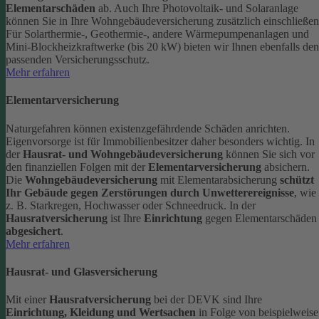
Elementarschäden
ab.
Auch Ihre Photovoltaik- und Solaranlage
können Sie in Ihre Wohngebäudeversicherung zusätzlich einschließen
Für Solarthermie-, Geothermie-, andere Wärmepumpenanlagen und
Mini-Blockheizkraftwerke (bis 20 kW) bieten wir Ihnen ebenfalls den
passenden Versicherungsschutz.
Mehr erfahren
Elementarversicherung
Naturgefahren können existenzgefährdende Schäden anrichten.
Eigenvorsorge ist für Immobilienbesitzer daher besonders wichtig. In
der
Hausrat- und Wohngebäudeversicherung
können Sie sich vor
den finanziellen Folgen mit der
Elementarversicherung
absichern.
Die
Wohngebäudeversicherung
mit Elementarabsicherung
schützt
Ihr Gebäude gegen Zerstörungen durch Unwetterereignisse
, wie
z. B. Starkregen, Hochwasser oder Schneedruck. In der
Hausratversicherung
ist Ihre
Einrichtung
gegen Elementarschäden
abgesichert
.
Mehr erfahren
Hausrat- und Glasversicherung
Mit einer
Hausratversicherung
bei der DEVK sind Ihre
Einrichtung, Kleidung und Wertsachen
in Folge von beispielweise