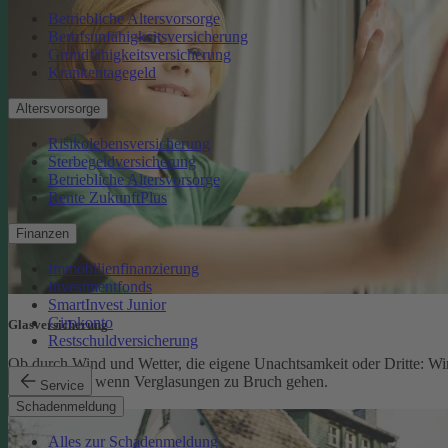
Betriebliche Altersvorsorge
Berufsunfähigkeitsversicherung
Grundfähigkeitsversicherung
Krankentagegeld
Altersvorsorge
Risikolebensversicherung
Sterbegeldversicherung
Betriebliche Altersvorsorge
Rente ZukunftPlus
Finanzen
Immobilienfinanzierung
Investmentfonds
SmartInvest Junior
Girokonto
Glasversicherung
Restschuldversicherung
Ob durch Wind und Wetter, die eigene Unachtsamkeit oder Dritte: Wi
schützen Sie, wenn Verglasungen zu Bruch gehen.
Service
Glasversicherung
Schadenmeldung
Alles zur Schadenmeldung