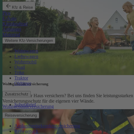
Kfz & Reise
Pkw
E-Auto
Kleinkraftrad
Anhänger
Motorrad
Weitere Kfz-Versicherungen
Wohnwagen
Lieferwagen
Wohnmobil
Quad
Trike
Traktor
Oldtimer
Wohngebäude­versicherung
Zusatzschutz
Sie möchten Ihr Haus versichern? Bei uns finden Sie leistungsstarken
Versicherungsschutz für die eigenen vier Wände.
Schutzbrief
Wohngebäudeversicherung
Reiseversicherung
Auslandsreisekrankenversicherung
Reisegepäck