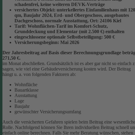
schadenfrei, keine weiteren DEVK-Verträge
versichertes Objekt:
unterkellertes Einfamilienhaus mit 12
qm, Baujahr 2024, Erd- und Obergeschoss, ausgebautes
Dachgeschoss, normale Ausstattung, Ort: 24106 Kiel
Tarif:
Wohnflächen-Tarif im Komfort-Schutz,
Grunddeckung und Elementar (mit 2.500 €) enthalten
eingeschlossene optionale Selbstbeteiligung:
500 €
Versicherungsbeginn:
Mai 2026
Der Jahresbeitrag auf Basis dieser Berechnungsgrundlage beträg
271,50 €.
im Monat abschließen.
Grundsätzlich ist es aber gar nicht so einfach 
sagen, wie viel eine Gebäudeversicherung kosten wird. Der Beitrag
hängt u. a. von folgenden Faktoren ab:
Wohnfläche
Bauartklasse
Ausstattung
Lage
Baujahr
gewünschter Versicherungsumfang
Auch die versicherten Gefahren spielen beim Beitrag eine wesentlich
Rolle. Nachfolgend können Sie Ihren individuellen Beitrag schnell u
einfach online berechnen. Falls Sie mehr Beratung wünschen, stehen