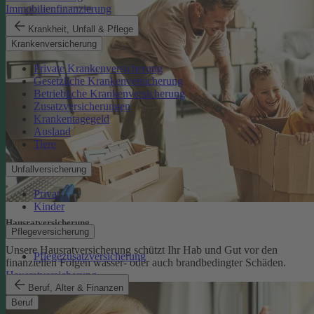
Immobilienfinanzierung
Krankheit, Unfall & Pflege
Krankenversicherung
Private Krankenversicherung
Gesetzliche Krankenversicherung
Betriebliche Krankenversicherung
Zusatzversicherungen
Krankentagegeld
Ausland
Tiere
Unfallversicherung
Privat
Kinder
Hausratversicherung
Pflegeversicherung
Unsere Hausratversicherung schützt Ihr Hab und Gut vor den
Pflegezusatzversicherung
finanziellen Folgen wasser- oder auch brandbedingter Schäden.
Hausratversicherung
Beruf, Alter & Finanzen
Beruf