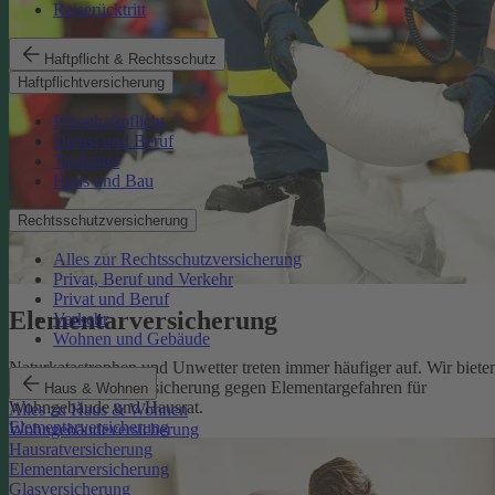
Reiserücktritt
Haftpflicht & Rechtsschutz
Haftpflichtversicherung
Privathaftpflicht
Dienst und Beruf
Tierhalter
Haus und Bau
Rechtsschutzversicherung
Alles zur Rechtsschutzversicherung
Privat, Beruf und Verkehr
Privat und Beruf
Elementarversicherung
Verkehr
Wohnen und Gebäude
Naturkatastrophen und Unwetter treten immer häufiger auf. Wir biete
eine zuverlässige Absicherung gegen Elementargefahren für
Haus & Wohnen
Wohngebäude und Hausrat.
Alles zu Haus & Wohnen
Elementarversicherung
Wohngebäudeversicherung
Hausratversicherung
Elementarversicherung
Glasversicherung