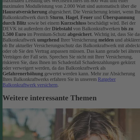
maximalen Leistung des Wechselrichters bis 800 Watt und einer
maximalen Modulleistung von 2.000 Watt sind automatisch über die
Hausratversicherung
abgesichert. Die Versicherung leistet, wenn Ih
Balkonkraftwerk durch
Sturm
,
Hagel
,
Feuer
und
Überspannung
durch Blitz
sowie bei einem
Kurzschluss
beschädigt wird. Bei der
DEVK ist außerdem der
Diebstahl
von Balkonkraftwerken
bis zu
1.500 Euro
im Premium-Schutz
abgesichert
.
Wichtig ist, dass Sie da
Balkonkraftwerk
umgehend
Ihrer Versicherung
melden
und abklären
ob Ihr aktueller Versicherungsschutz das Balkonkraftwerk mit abdeckt
oder ob Sie den Vertrag anpassen müssen. Das kann gerade bei ältere
Verträgen der Fall sein. Sprechen Sie nicht mit Ihrer Versicherung,
riskieren Sie, dass Ihnen im Schadenfall Schadenzahlungen gekürzt
oder verweigert werden, da das Balkonkraftwerk als
Gefahrenerhöhung
gewertet werden kann.
Mehr zur Absicherung
Ihres Balkonkraftwerks erfahren Sie in unserem
Ratgeber
Balkonkraftwerk versichern
.
Weitere interessante Themen