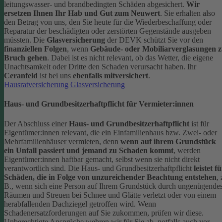
leitungswasser- und brandbedingten Schäden abgesichert.
Wir
ersetzen Ihnen Ihr Hab und Gut zum Neuwert
. Sie erhalten also
den Betrag von uns, den Sie heute für die Wiederbeschaffung oder
Reparatur der beschädigten oder zerstörten Gegenstände ausgeben
müssten.
Die
Glasversicherung
der DEVK schützt Sie vor den
finanziellen Folgen
, wenn
Gebäude- oder Mobiliarverglasungen 
Bruch gehen
. Dabei ist es nicht relevant, ob das Wetter, die eigene
Unachtsamkeit oder Dritte den Schaden verursacht haben. Ihr
Ceranfeld
ist bei uns
ebenfalls mitversichert
.
Hausratversicherung
Glasversicherung
Haus- und Grundbesitzerhaftpflicht für Vermieter:innen
Der Abschluss einer
Haus- und Grundbesitzerhaftpflicht
ist für
Eigentümer:innen relevant, die ein Einfamilienhaus bzw. Zwei- oder
Mehrfamilienhäuser vermieten, denn
wenn auf ihrem Grundstück
ein Unfall passiert und jemand zu Schaden kommt
, werden
Eigentümer:innen haftbar gemacht, selbst wenn sie nicht direkt
verantwortlich sind.
Die Haus- und Grundbesitzerhaftpflicht
leistet f
Schäden, die in Folge von unzureichender Beachtung entstehen
, 
B., wenn sich eine Person auf Ihrem Grundstück durch ungenügende
Räumen und Streuen bei Schnee und Glätte verletzt oder von einem
herabfallenden Dachziegel getroffen wird.
Wenn
Schadenersatzforderungen auf Sie zukommen, prüfen wir diese.
Unberechtigte Ansprüche wehren wir für Sie ab, notfalls auch vor