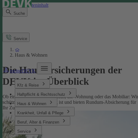
Direkt zum Seiteninhalt
Suche
Service
Haus & Wohnen
Die Hausversicherungen der
meineDEVK
DEVK im Überblick
Kfz & Reise
Haftpflicht & Rechtsschutz
Ob eine Versicherung fürs Haus, die Wohnung oder das Mobiliar: Wi
schützen, was Ihnen wichtig ist und bieten Rundum-Absicherung für
Haus & Wohnen
Ihr Zuhause.
Krankheit, Unfall & Pflege
Beruf, Alter & Finanzen
Service