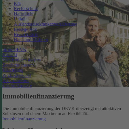
Kfz
Rechtsschutz
Haftpflicht
Unfall
Auslandsreisekrankenversicherung
Reisegepäck
Reiserücktritt
Haus und Wohnen
meineDEVK
Kontakt
Kundendaten ändern
Bescheinigungen
Kündigung
Produktservices
Wissenswertes
Leichte Sprache
Immobilienfinanzierung
Die Immobilienfinanzierung der DEVK überzeugt mit attraktiven
Sollzinsen und einem Maximum an Flexibilität.
Immobilienfinanzierung