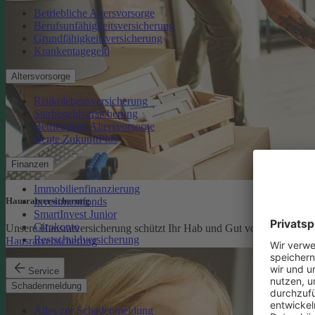
Betriebliche Altersvorsorge
Berufsunfähigkeitsversicherung
Grundfähigkeitsversicherung
Krankentagegeld
Altersvorsorge
Risikolebensversicherung
Sterbegeldversicherung
Betriebliche Altersvorsorge
Rente ZukunftPlus
Finanzen
Immobilienfinanzierung
Investmentfonds
Hausratversicherung
SmartInvest Junior
Girokonto
Unsere Hausratversicherung schützt Ihr Hab und Gut vor den finanzi
Restschuldversicherung
Hausratversicherung
Service
Schadenmeldung
Alles zur Schadenmeldung