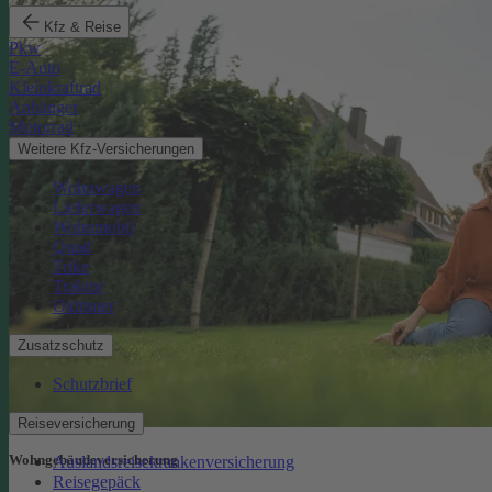
Kfz & Reise
Pkw
E-Auto
Kleinkraftrad
Anhänger
Motorrad
Weitere Kfz-Versicherungen
Wohnwagen
Lieferwagen
Wohnmobil
Quad
Trike
Traktor
Oldtimer
Zusatzschutz
Schutzbrief
Reiseversicherung
Wohngebäude­versicherung
Auslandsreisekrankenversicherung
Reisegepäck