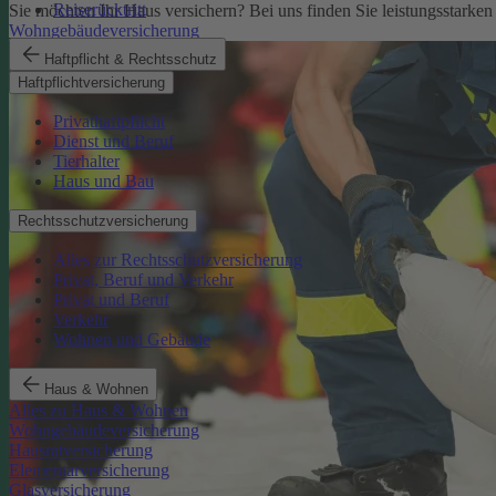
Reiserücktritt
Sie möchten Ihr Haus versichern? Bei uns finden Sie leistungsstarken
Wohngebäudeversicherung
Haftpflicht & Rechtsschutz
Haftpflichtversicherung
Privathaftpflicht
Dienst und Beruf
Tierhalter
Haus und Bau
Rechtsschutzversicherung
Alles zur Rechtsschutzversicherung
Privat, Beruf und Verkehr
Privat und Beruf
Verkehr
Wohnen und Gebäude
Haus & Wohnen
Alles zu Haus & Wohnen
Wohngebäudeversicherung
Hausratversicherung
Elementarversicherung
Glasversicherung