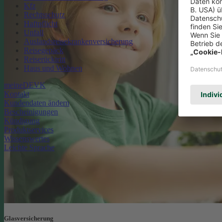
Kfz
Rechtsschutz
Haftpflicht
Unfall
Auslandsreisekrankenversicherung
Reisegepäck
Reiserücktritt
Haus und Wohnen
meineDEVK
Kontakt
Kundendaten ändern
Bescheinigungen
Kündigung
Produktservices
Wissenswertes
Leichte Sprache
Glasversicherung