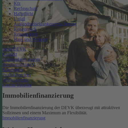
Kfz
Rechtsschutz
Haftpflicht
Unfall
Auslandsreisekrankenversicherung
Reisegepäck
Reiserücktritt
Haus und Wohnen
meineDEVK
Kontakt
Kundendaten ändern
Bescheinigungen
Kündigung
Produktservices
Wissenswertes
Leichte Sprache
Immobilienfinanzierung
Die Immobilienfinanzierung der DEVK überzeugt mit attraktiven
Sollzinsen und einem Maximum an Flexibilität.
Immobilienfinanzierung