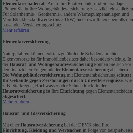
Elementarschäden
ab.
Auch Ihre Photovoltaik- und Solaranlage
können Sie in Ihre Wohngebäudeversicherung zusätzlich einschließen
Für Solarthermie-, Geothermie-, andere Wärmepumpenanlagen und
Mini-Blockheizkraftwerke (bis 20 kW) bieten wir Ihnen ebenfalls den
passenden Versicherungsschutz.
Mehr erfahren
Elementarversicherung
Naturgefahren können existenzgefährdende Schäden anrichten.
Eigenvorsorge ist für Immobilienbesitzer daher besonders wichtig. In
der
Hausrat- und Wohngebäudeversicherung
können Sie sich vor
den finanziellen Folgen mit der
Elementarversicherung
absichern.
Die
Wohngebäudeversicherung
mit Elementarabsicherung
schützt
Ihr Gebäude gegen Zerstörungen durch Unwetterereignisse
, wie
z. B. Starkregen, Hochwasser oder Schneedruck. In der
Hausratversicherung
ist Ihre
Einrichtung
gegen Elementarschäden
abgesichert
.
Mehr erfahren
Hausrat- und Glasversicherung
Mit einer
Hausratversicherung
bei der DEVK sind Ihre
Einrichtung, Kleidung und Wertsachen
in Folge von beispielweise