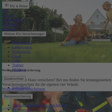
Kfz & Reise
Pkw
E-Auto
Kleinkraftrad
Anhänger
Motorrad
Weitere Kfz-Versicherungen
Wohnwagen
Lieferwagen
Wohnmobil
Quad
Trike
Traktor
Oldtimer
Wohngebäude­versicherung
Zusatzschutz
Sie möchten Ihr Haus versichern? Bei uns finden Sie leistungsstarken
Versicherungsschutz für die eigenen vier Wände.
Schutzbrief
Wohngebäudeversicherung
Reiseversicherung
Auslandsreisekrankenversicherung
Reisegepäck