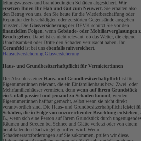
leitungswasser- und brandbedingten Schäden abgesichert.
Wir
ersetzen Ihnen Ihr Hab und Gut zum Neuwert
. Sie erhalten also
den Betrag von uns, den Sie heute für die Wiederbeschaffung oder
Reparatur der beschädigten oder zerstörten Gegenstände ausgeben
müssten.
Die
Glasversicherung
der DEVK schützt Sie vor den
finanziellen Folgen
, wenn
Gebäude- oder Mobiliarverglasungen 
Bruch gehen
. Dabei ist es nicht relevant, ob das Wetter, die eigene
Unachtsamkeit oder Dritte den Schaden verursacht haben. Ihr
Ceranfeld
ist bei uns
ebenfalls mitversichert
.
Hausratversicherung
Glasversicherung
Haus- und Grundbesitzerhaftpflicht für Vermieter:innen
Der Abschluss einer
Haus- und Grundbesitzerhaftpflicht
ist für
Eigentümer:innen relevant, die ein Einfamilienhaus bzw. Zwei- oder
Mehrfamilienhäuser vermieten, denn
wenn auf ihrem Grundstück
ein Unfall passiert und jemand zu Schaden kommt
, werden
Eigentümer:innen haftbar gemacht, selbst wenn sie nicht direkt
verantwortlich sind.
Die Haus- und Grundbesitzerhaftpflicht
leistet f
Schäden, die in Folge von unzureichender Beachtung entstehen
, 
B., wenn sich eine Person auf Ihrem Grundstück durch ungenügende
Räumen und Streuen bei Schnee und Glätte verletzt oder von einem
herabfallenden Dachziegel getroffen wird.
Wenn
Schadenersatzforderungen auf Sie zukommen, prüfen wir diese.
Unberechtigte Ansprüche wehren wir für Sie ab, notfalls auch vor