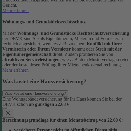
Gericht.
Mehr erfahren
Wohnungs- und Grundstücksrechtsschutz
Mit der
Wohnungs- und Grundstücks-Rechtsschutzversicherung
der DEVK sind Sie als Eigentümer:in, Mieter:in und Vermieter:in
rechtlich abgesichert, wenn es z. B. zu einem
Konflikt mit Ihrer
Vermieterin oder Ihrem Vermieter
kommt oder
Streit mit der
Eigentümergemeinschaft
droht.
Zudem profitieren Sie von
attraktiven Serviceleistungen
, wie z. B. dem Mustervertragsservice
oder der kostenlosen Prüfung Ihrer Mietnebenkostenabrechnung.
Mehr erfahren
Was kostet eine Hausversicherung?
Was kostet eine Hausversicherung?
Eine Wohngebäudeversicherung für Ihr Haus können Sie bei der
DEVK schon
ab günstigen 22,68 €
Berechnungsgrundlage für einen Monatsbeitrag von 22,68 €:
versicherte Person:
nicht im öffentlichen Dienst tätig,