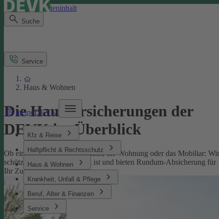
Direkt zum Seiteninhalt
Suche
Service
Haus & Wohnen
Die Hausversicherungen der
meineDEVK
DEVK im Überblick
Kfz & Reise
Haftpflicht & Rechtsschutz
Ob eine Versicherung fürs Haus, die Wohnung oder das Mobiliar: Wi
schützen, was Ihnen wichtig ist und bieten Rundum-Absicherung für
Haus & Wohnen
Ihr Zuhause.
Krankheit, Unfall & Pflege
Beruf, Alter & Finanzen
Service