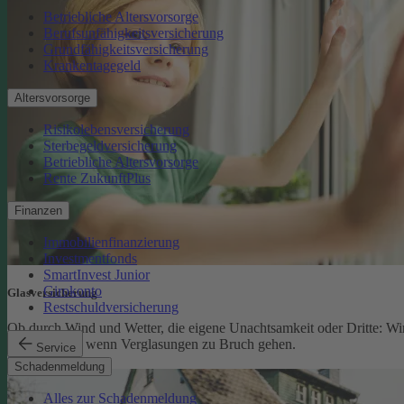
Betriebliche Altersvorsorge
Berufsunfähigkeitsversicherung
Grundfähigkeitsversicherung
Krankentagegeld
Altersvorsorge
Risikolebensversicherung
Sterbegeldversicherung
Betriebliche Altersvorsorge
Rente ZukunftPlus
Finanzen
Immobilienfinanzierung
Investmentfonds
SmartInvest Junior
Girokonto
Glasversicherung
Restschuldversicherung
Ob durch Wind und Wetter, die eigene Unachtsamkeit oder Dritte: Wi
schützen Sie, wenn Verglasungen zu Bruch gehen.
Service
Glasversicherung
Schadenmeldung
Alles zur Schadenmeldung