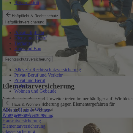
Reiserücktritt
Haftpflicht & Rechtsschutz
Haftpflichtversicherung
Privathaftpflicht
Dienst und Beruf
Tierhalter
Haus und Bau
Rechtsschutzversicherung
Alles zur Rechtsschutzversicherung
Privat, Beruf und Verkehr
Privat und Beruf
Elementarversicherung
Verkehr
Wohnen und Gebäude
Naturkatastrophen und Unwetter treten immer häufiger auf. Wir biete
eine zuverlässige Absicherung gegen Elementargefahren für
Haus & Wohnen
Wohngebäude und Hausrat.
Alles zu Haus & Wohnen
Elementarversicherung
Wohngebäudeversicherung
Hausratversicherung
Elementarversicherung
Glasversicherung