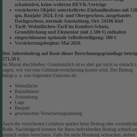
schadenfrei, keine weiteren DEVK-Verträge
versichertes Objekt:
unterkellertes Einfamilienhaus mit 12
qm, Baujahr 2024, Erd- und Obergeschoss, ausgebautes
Dachgeschoss, normale Ausstattung, Ort: 24106 Kiel
Tarif:
Wohnflächen-Tarif im Komfort-Schutz,
Grunddeckung und Elementar (mit 2.500 €) enthalten
eingeschlossene optionale Selbstbeteiligung:
500 €
Versicherungsbeginn:
Mai 2026
Der Jahresbeitrag auf Basis dieser Berechnungsgrundlage beträg
271,50 €.
im Monat abschließen.
Grundsätzlich ist es aber gar nicht so einfach 
sagen, wie viel eine Gebäudeversicherung kosten wird. Der Beitrag
hängt u. a. von folgenden Faktoren ab:
Wohnfläche
Bauartklasse
Ausstattung
Lage
Baujahr
gewünschter Versicherungsumfang
Auch die versicherten Gefahren spielen beim Beitrag eine wesentlich
Rolle. Nachfolgend können Sie Ihren individuellen Beitrag schnell u
einfach online berechnen. Falls Sie mehr Beratung wünschen, stehen