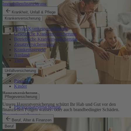
Immobilienfinanzierung
Krankheit, Unfall & Pflege
Krankenversicherung
Private Krankenversicherung
Gesetzliche Krankenversicherung
Betriebliche Krankenversicherung
Zusatzversicherungen
Krankentagegeld
Ausland
Tiere
Unfallversicherung
Privat
Kinder
Hausratversicherung
Pflegeversicherung
Unsere Hausratversicherung schützt Ihr Hab und Gut vor den
Pflegezusatzversicherung
finanziellen Folgen wasser- oder auch brandbedingter Schäden.
Hausratversicherung
Beruf, Alter & Finanzen
Beruf