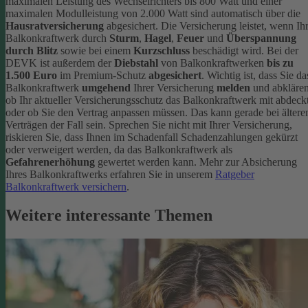
maximalen Leistung des Wechselrichters bis 800 Watt und einer
maximalen Modulleistung von 2.000 Watt sind automatisch über die
Hausratversicherung
abgesichert. Die Versicherung leistet, wenn Ih
Balkonkraftwerk durch
Sturm
,
Hagel
,
Feuer
und
Überspannung
durch Blitz
sowie bei einem
Kurzschluss
beschädigt wird. Bei der
DEVK ist außerdem der
Diebstahl
von Balkonkraftwerken
bis zu
1.500 Euro
im Premium-Schutz
abgesichert
.
Wichtig ist, dass Sie da
Balkonkraftwerk
umgehend
Ihrer Versicherung
melden
und abklären
ob Ihr aktueller Versicherungsschutz das Balkonkraftwerk mit abdeckt
oder ob Sie den Vertrag anpassen müssen. Das kann gerade bei ältere
Verträgen der Fall sein. Sprechen Sie nicht mit Ihrer Versicherung,
riskieren Sie, dass Ihnen im Schadenfall Schadenzahlungen gekürzt
oder verweigert werden, da das Balkonkraftwerk als
Gefahrenerhöhung
gewertet werden kann.
Mehr zur Absicherung
Ihres Balkonkraftwerks erfahren Sie in unserem
Ratgeber
Balkonkraftwerk versichern
.
Weitere interessante Themen