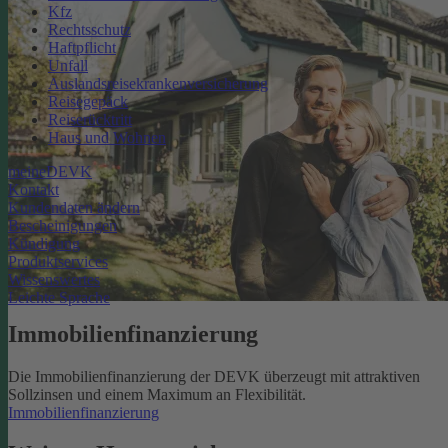
Kfz
Rechtsschutz
Haftpflicht
Unfall
Auslandsreisekrankenversicherung
Reisegepäck
Reiserücktritt
Haus und Wohnen
meineDEVK
Kontakt
Kundendaten ändern
Bescheinigungen
Kündigung
Produktservices
Wissenswertes
Leichte Sprache
Immobilienfinanzierung
Die Immobilienfinanzierung der DEVK überzeugt mit attraktiven
Sollzinsen und einem Maximum an Flexibilität.
Immobilienfinanzierung