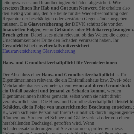
leitungswasser- und brandbedingten Schäden abgesichert.
Wir
ersetzen Ihnen Ihr Hab und Gut zum Neuwert
. Sie erhalten also
den Betrag von uns, den Sie heute für die Wiederbeschaffung oder
Reparatur der beschädigten oder zerstörten Gegenstände ausgeben
müssten.
Die
Glasversicherung
der DEVK schützt Sie vor den
finanziellen Folgen
, wenn
Gebäude- oder Mobiliarverglasungen 
Bruch gehen
. Dabei ist es nicht relevant, ob das Wetter, die eigene
Unachtsamkeit oder Dritte den Schaden verursacht haben. Ihr
Ceranfeld
ist bei uns
ebenfalls mitversichert
.
Hausratversicherung
Glasversicherung
Haus- und Grundbesitzerhaftpflicht für Vermieter:innen
Der Abschluss einer
Haus- und Grundbesitzerhaftpflicht
ist für
Eigentümer:innen relevant, die ein Einfamilienhaus bzw. Zwei- oder
Mehrfamilienhäuser vermieten, denn
wenn auf ihrem Grundstück
ein Unfall passiert und jemand zu Schaden kommt
, werden
Eigentümer:innen haftbar gemacht, selbst wenn sie nicht direkt
verantwortlich sind.
Die Haus- und Grundbesitzerhaftpflicht
leistet f
Schäden, die in Folge von unzureichender Beachtung entstehen
, 
B., wenn sich eine Person auf Ihrem Grundstück durch ungenügende
Räumen und Streuen bei Schnee und Glätte verletzt oder von einem
herabfallenden Dachziegel getroffen wird.
Wenn
Schadenersatzforderungen auf Sie zukommen, prüfen wir diese.
Unberechtigte Ansprüche wehren wir für Sie ab, notfalls auch vor