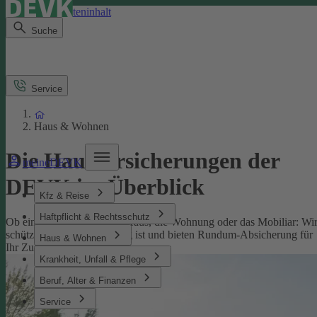
Direkt zum Seiteninhalt
Suche
Service
Haus & Wohnen
Die Hausversicherungen der
meineDEVK
DEVK im Überblick
Kfz & Reise
Haftpflicht & Rechtsschutz
Ob eine Versicherung fürs Haus, die Wohnung oder das Mobiliar: Wi
schützen, was Ihnen wichtig ist und bieten Rundum-Absicherung für
Haus & Wohnen
Ihr Zuhause.
Krankheit, Unfall & Pflege
Beruf, Alter & Finanzen
Service