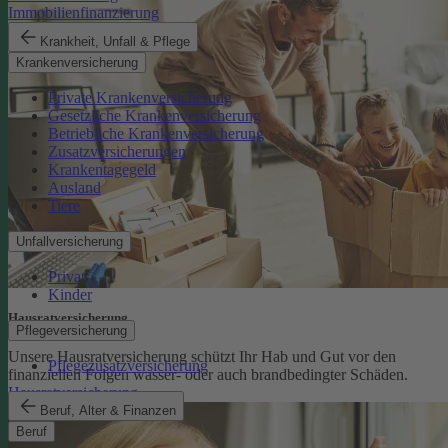
Immobilienfinanzierung
Krankheit, Unfall & Pflege
Krankenversicherung
Private Krankenversicherung
Gesetzliche Krankenversicherung
Betriebliche Krankenversicherung
Zusatzversicherungen
Krankentagegeld
Ausland
Tiere
Unfallversicherung
Privat
Kinder
Hausratversicherung
Pflegeversicherung
Unsere Hausratversicherung schützt Ihr Hab und Gut vor den
Pflegezusatzversicherung
finanziellen Folgen wasser- oder auch brandbedingter Schäden.
Hausratversicherung
Beruf, Alter & Finanzen
Beruf