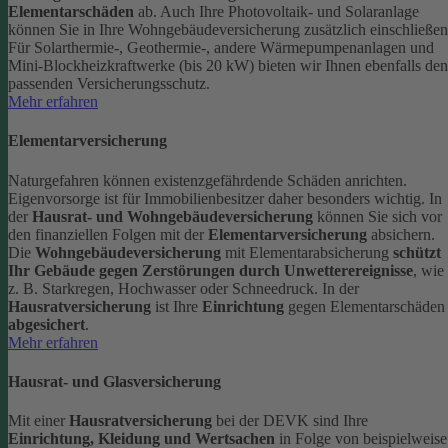
Elementarschäden
ab.
Auch Ihre Photovoltaik- und Solaranlage
können Sie in Ihre Wohngebäudeversicherung zusätzlich einschließen
Für Solarthermie-, Geothermie-, andere Wärmepumpenanlagen und
Mini-Blockheizkraftwerke (bis 20 kW) bieten wir Ihnen ebenfalls den
passenden Versicherungsschutz.
Mehr erfahren
Elementarversicherung
Naturgefahren können existenzgefährdende Schäden anrichten.
Eigenvorsorge ist für Immobilienbesitzer daher besonders wichtig. In
der
Hausrat- und Wohngebäudeversicherung
können Sie sich vor
den finanziellen Folgen mit der
Elementarversicherung
absichern.
Die
Wohngebäudeversicherung
mit Elementarabsicherung
schützt
Ihr Gebäude gegen Zerstörungen durch Unwetterereignisse
, wie
z. B. Starkregen, Hochwasser oder Schneedruck. In der
Hausratversicherung
ist Ihre
Einrichtung
gegen Elementarschäden
abgesichert
.
Mehr erfahren
Hausrat- und Glasversicherung
Mit einer
Hausratversicherung
bei der DEVK sind Ihre
Einrichtung, Kleidung und Wertsachen
in Folge von beispielweise