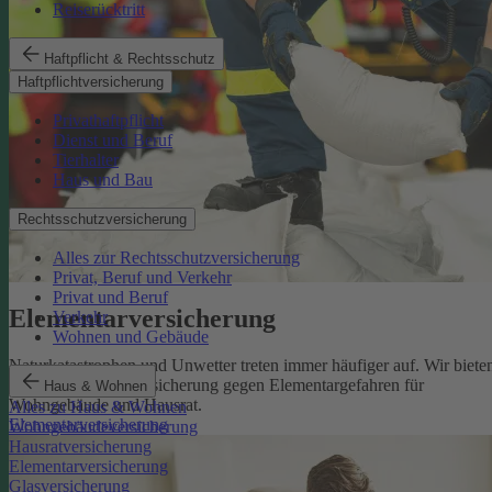
Reiserücktritt
Haftpflicht & Rechtsschutz
Haftpflichtversicherung
Privathaftpflicht
Dienst und Beruf
Tierhalter
Haus und Bau
Rechtsschutzversicherung
Alles zur Rechtsschutzversicherung
Privat, Beruf und Verkehr
Privat und Beruf
Elementarversicherung
Verkehr
Wohnen und Gebäude
Naturkatastrophen und Unwetter treten immer häufiger auf. Wir biete
eine zuverlässige Absicherung gegen Elementargefahren für
Haus & Wohnen
Wohngebäude und Hausrat.
Alles zu Haus & Wohnen
Elementarversicherung
Wohngebäudeversicherung
Hausratversicherung
Elementarversicherung
Glasversicherung