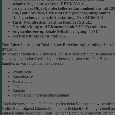
schadenfrei, keine weiteren DEVK-Verträge
versichertes Objekt:
unterkellertes Einfamilienhaus mit 12
qm, Baujahr 2024, Erd- und Obergeschoss, ausgebautes
Dachgeschoss, normale Ausstattung, Ort: 24106 Kiel
Tarif:
Wohnflächen-Tarif im Komfort-Schutz,
Grunddeckung und Elementar (mit 2.500 €) enthalten
eingeschlossene optionale Selbstbeteiligung:
500 €
Versicherungsbeginn:
Mai 2026
Der Jahresbeitrag auf Basis dieser Berechnungsgrundlage beträg
271,50 €.
im Monat abschließen.
Grundsätzlich ist es aber gar nicht so einfach 
sagen, wie viel eine Gebäudeversicherung kosten wird. Der Beitrag
hängt u. a. von folgenden Faktoren ab:
Wohnfläche
Bauartklasse
Ausstattung
Lage
Baujahr
gewünschter Versicherungsumfang
Auch die versicherten Gefahren spielen beim Beitrag eine wesentlich
Rolle. Nachfolgend können Sie Ihren individuellen Beitrag schnell u
einfach online berechnen. Falls Sie mehr Beratung wünschen, stehen