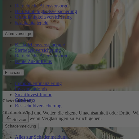
Betriebliche Altersvorsorge
Berufsunfähigkeitsversicherung
Grundfähigkeitsversicherung
Krankentagegeld
Altersvorsorge
Risikolebensversicherung
Sterbegeldversicherung
Betriebliche Altersvorsorge
Rente ZukunftPlus
Finanzen
Immobilienfinanzierung
Investmentfonds
SmartInvest Junior
Girokonto
Glasversicherung
Restschuldversicherung
Ob durch Wind und Wetter, die eigene Unachtsamkeit oder Dritte: Wi
schützen Sie, wenn Verglasungen zu Bruch gehen.
Service
Glasversicherung
Schadenmeldung
Alles zur Schadenmeldung