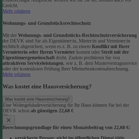
Gericht.
Mehr erfahren
Wohnungs- und Grundstücksrechtsschutz
Mit der
Wohnungs- und Grundstücks-Rechtsschutzversicherung
der DEVK sind Sie als Eigentümer:in, Mieter:in und Vermieter:in
rechtlich abgesichert, wenn es z. B. zu einem
Konflikt mit Ihrer
Vermieterin oder Ihrem Vermieter
kommt oder
Streit mit der
Eigentümergemeinschaft
droht.
Zudem profitieren Sie von
attraktiven Serviceleistungen
, wie z. B. dem Mustervertragsservice
oder der kostenlosen Prüfung Ihrer Mietnebenkostenabrechnung.
Mehr erfahren
Was kostet eine Hausversicherung?
Was kostet eine Hausversicherung?
Eine Wohngebäudeversicherung für Ihr Haus können Sie bei der
DEVK schon
ab günstigen 22,68 €
Berechnungsgrundlage für einen Monatsbeitrag von 22,68 €:
versicherte Person:
nicht im öffentlichen Dienst tätig,