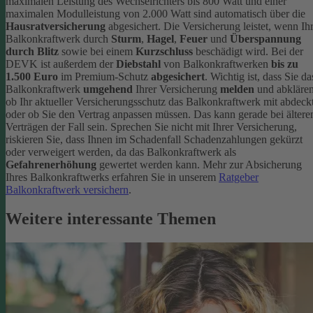
maximalen Leistung des Wechselrichters bis 800 Watt und einer
maximalen Modulleistung von 2.000 Watt sind automatisch über die
Hausratversicherung
abgesichert. Die Versicherung leistet, wenn Ih
Balkonkraftwerk durch
Sturm
,
Hagel
,
Feuer
und
Überspannung
durch Blitz
sowie bei einem
Kurzschluss
beschädigt wird. Bei der
DEVK ist außerdem der
Diebstahl
von Balkonkraftwerken
bis zu
1.500 Euro
im Premium-Schutz
abgesichert
.
Wichtig ist, dass Sie da
Balkonkraftwerk
umgehend
Ihrer Versicherung
melden
und abklären
ob Ihr aktueller Versicherungsschutz das Balkonkraftwerk mit abdeckt
oder ob Sie den Vertrag anpassen müssen. Das kann gerade bei ältere
Verträgen der Fall sein. Sprechen Sie nicht mit Ihrer Versicherung,
riskieren Sie, dass Ihnen im Schadenfall Schadenzahlungen gekürzt
oder verweigert werden, da das Balkonkraftwerk als
Gefahrenerhöhung
gewertet werden kann.
Mehr zur Absicherung
Ihres Balkonkraftwerks erfahren Sie in unserem
Ratgeber
Balkonkraftwerk versichern
.
Weitere interessante Themen