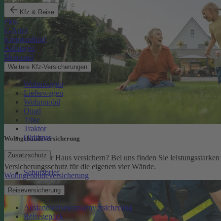
Kfz & Reise
Pkw
E-Auto
Kleinkraftrad
Anhänger
Motorrad
Weitere Kfz-Versicherungen
Wohnwagen
Lieferwagen
Wohnmobil
Quad
Trike
Traktor
Oldtimer
Wohngebäude­versicherung
Zusatzschutz
Sie möchten Ihr Haus versichern? Bei uns finden Sie leistungsstarken
Versicherungsschutz für die eigenen vier Wände.
Schutzbrief
Wohngebäudeversicherung
Reiseversicherung
Auslandsreisekrankenversicherung
Reisegepäck