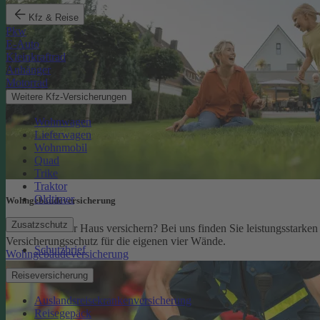
Kfz & Reise
Pkw
E-Auto
Kleinkraftrad
Anhänger
Motorrad
Weitere Kfz-Versicherungen
Wohnwagen
Lieferwagen
Wohnmobil
Quad
Trike
Traktor
Oldtimer
Wohngebäude­versicherung
Zusatzschutz
Sie möchten Ihr Haus versichern? Bei uns finden Sie leistungsstarken
Versicherungsschutz für die eigenen vier Wände.
Schutzbrief
Wohngebäudeversicherung
Reiseversicherung
Auslandsreisekrankenversicherung
Reisegepäck