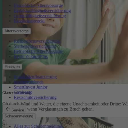
Betriebliche Altersvorsorge
Berufsunfähigkeitsversicherung
Grundfähigkeitsversicherung
Krankentagegeld
Altersvorsorge
Risikolebensversicherung
Sterbegeldversicherung
Betriebliche Altersvorsorge
Rente ZukunftPlus
Finanzen
Immobilienfinanzierung
Investmentfonds
SmartInvest Junior
Girokonto
Glasversicherung
Restschuldversicherung
Ob durch Wind und Wetter, die eigene Unachtsamkeit oder Dritte: Wi
schützen Sie, wenn Verglasungen zu Bruch gehen.
Service
Glasversicherung
Schadenmeldung
Alles zur Schadenmeldung