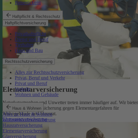
Reiserücktritt
Haftpflicht & Rechtsschutz
Haftpflichtversicherung
Privathaftpflicht
Dienst und Beruf
Tierhalter
Haus und Bau
Rechtsschutzversicherung
Alles zur Rechtsschutzversicherung
Privat, Beruf und Verkehr
Privat und Beruf
Elementarversicherung
Verkehr
Wohnen und Gebäude
Naturkatastrophen und Unwetter treten immer häufiger auf. Wir biete
eine zuverlässige Absicherung gegen Elementargefahren für
Haus & Wohnen
Wohngebäude und Hausrat.
Alles zu Haus & Wohnen
Elementarversicherung
Wohngebäudeversicherung
Hausratversicherung
Elementarversicherung
Glasversicherung