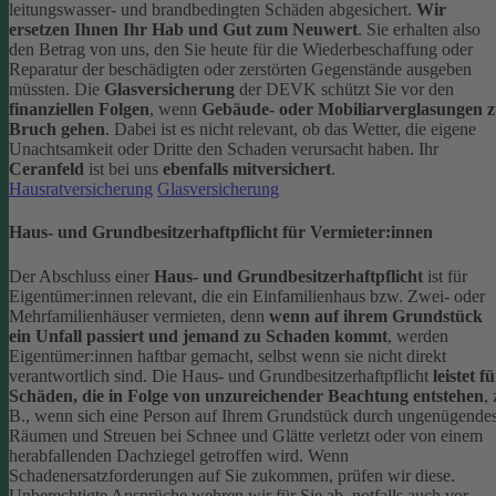
leitungswasser- und brandbedingten Schäden abgesichert.
Wir
ersetzen Ihnen Ihr Hab und Gut zum Neuwert
. Sie erhalten also
den Betrag von uns, den Sie heute für die Wiederbeschaffung oder
Reparatur der beschädigten oder zerstörten Gegenstände ausgeben
müssten.
Die
Glasversicherung
der DEVK schützt Sie vor den
finanziellen Folgen
, wenn
Gebäude- oder Mobiliarverglasungen 
Bruch gehen
. Dabei ist es nicht relevant, ob das Wetter, die eigene
Unachtsamkeit oder Dritte den Schaden verursacht haben. Ihr
Ceranfeld
ist bei uns
ebenfalls mitversichert
.
Hausratversicherung
Glasversicherung
Haus- und Grundbesitzerhaftpflicht für Vermieter:innen
Der Abschluss einer
Haus- und Grundbesitzerhaftpflicht
ist für
Eigentümer:innen relevant, die ein Einfamilienhaus bzw. Zwei- oder
Mehrfamilienhäuser vermieten, denn
wenn auf ihrem Grundstück
ein Unfall passiert und jemand zu Schaden kommt
, werden
Eigentümer:innen haftbar gemacht, selbst wenn sie nicht direkt
verantwortlich sind.
Die Haus- und Grundbesitzerhaftpflicht
leistet f
Schäden, die in Folge von unzureichender Beachtung entstehen
, 
B., wenn sich eine Person auf Ihrem Grundstück durch ungenügende
Räumen und Streuen bei Schnee und Glätte verletzt oder von einem
herabfallenden Dachziegel getroffen wird.
Wenn
Schadenersatzforderungen auf Sie zukommen, prüfen wir diese.
Unberechtigte Ansprüche wehren wir für Sie ab, notfalls auch vor