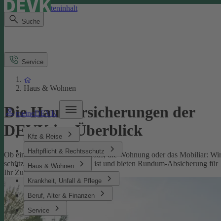
Direkt zum Seiteninhalt
Suche
Service
Haus & Wohnen
Die Hausversicherungen der
meineDEVK
DEVK im Überblick
Kfz & Reise
Haftpflicht & Rechtsschutz
Ob eine Versicherung fürs Haus, die Wohnung oder das Mobiliar: Wi
schützen, was Ihnen wichtig ist und bieten Rundum-Absicherung für
Haus & Wohnen
Ihr Zuhause.
Krankheit, Unfall & Pflege
Beruf, Alter & Finanzen
Service