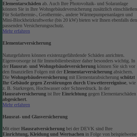
Elementarschäden
ab.
Auch Ihre Photovoltaik- und Solaranlage
können Sie in Ihre Wohngebäudeversicherung zusätzlich einschließen
Für Solarthermie-, Geothermie-, andere Wärmepumpenanlagen und
Mini-Blockheizkraftwerke (bis 20 kW) bieten wir Ihnen ebenfalls den
passenden Versicherungsschutz.
Mehr erfahren
Elementarversicherung
Naturgefahren können existenzgefährdende Schäden anrichten.
Eigenvorsorge ist für Immobilienbesitzer daher besonders wichtig. In
der
Hausrat- und Wohngebäudeversicherung
können Sie sich vor
den finanziellen Folgen mit der
Elementarversicherung
absichern.
Die
Wohngebäudeversicherung
mit Elementarabsicherung
schützt
Ihr Gebäude gegen Zerstörungen durch Unwetterereignisse
, wie
z. B. Starkregen, Hochwasser oder Schneedruck. In der
Hausratversicherung
ist Ihre
Einrichtung
gegen Elementarschäden
abgesichert
.
Mehr erfahren
Hausrat- und Glasversicherung
Mit einer
Hausratversicherung
bei der DEVK sind Ihre
Einrichtung, Kleidung und Wertsachen
in Folge von beispielweise