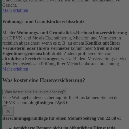
Gericht.
Mehr erfahren
Wohnungs- und Grundstücksrechtsschutz
Mit der
Wohnungs- und Grundstücks-Rechtsschutzversicherung
der DEVK sind Sie als Eigentümer:in, Mieter:in und Vermieter:in
rechtlich abgesichert, wenn es z. B. zu einem
Konflikt mit Ihrer
Vermieterin oder Ihrem Vermieter
kommt oder
Streit mit der
Eigentümergemeinschaft
droht.
Zudem profitieren Sie von
attraktiven Serviceleistungen
, wie z. B. dem Mustervertragsservice
oder der kostenlosen Prüfung Ihrer Mietnebenkostenabrechnung.
Mehr erfahren
Was kostet eine Hausversicherung?
Was kostet eine Hausversicherung?
Eine Wohngebäudeversicherung für Ihr Haus können Sie bei der
DEVK schon
ab günstigen 22,68 €
Berechnungsgrundlage für einen Monatsbeitrag von 22,68 €:
versicherte Person:
nicht im öffentlichen Dienst tätig,