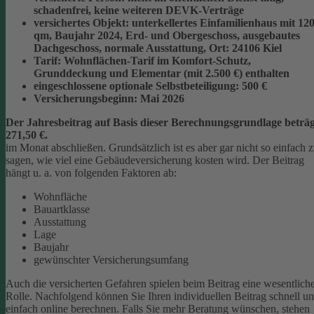
schadenfrei, keine weiteren DEVK-Verträge
versichertes Objekt:
unterkellertes Einfamilienhaus mit 12
qm, Baujahr 2024, Erd- und Obergeschoss, ausgebautes
Dachgeschoss, normale Ausstattung, Ort: 24106 Kiel
Tarif:
Wohnflächen-Tarif im Komfort-Schutz,
Grunddeckung und Elementar (mit 2.500 €) enthalten
eingeschlossene optionale Selbstbeteiligung:
500 €
Versicherungsbeginn:
Mai 2026
Der Jahresbeitrag auf Basis dieser Berechnungsgrundlage beträg
271,50 €.
im Monat abschließen.
Grundsätzlich ist es aber gar nicht so einfach 
sagen, wie viel eine Gebäudeversicherung kosten wird. Der Beitrag
hängt u. a. von folgenden Faktoren ab:
Wohnfläche
Bauartklasse
Ausstattung
Lage
Baujahr
gewünschter Versicherungsumfang
Auch die versicherten Gefahren spielen beim Beitrag eine wesentlich
Rolle. Nachfolgend können Sie Ihren individuellen Beitrag schnell u
einfach online berechnen. Falls Sie mehr Beratung wünschen, stehen