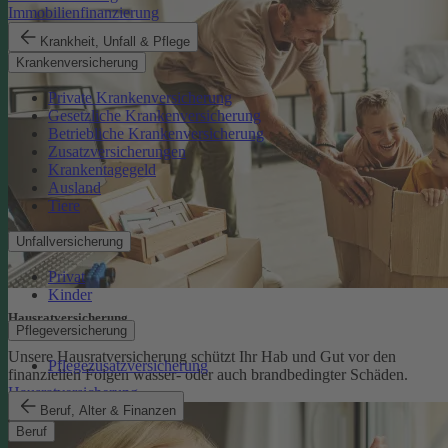
Immobilienfinanzierung
Krankheit, Unfall & Pflege
Krankenversicherung
Private Krankenversicherung
Gesetzliche Krankenversicherung
Betriebliche Krankenversicherung
Zusatzversicherungen
Krankentagegeld
Ausland
Tiere
Unfallversicherung
Privat
Kinder
Hausratversicherung
Pflegeversicherung
Unsere Hausratversicherung schützt Ihr Hab und Gut vor den
Pflegezusatzversicherung
finanziellen Folgen wasser- oder auch brandbedingter Schäden.
Hausratversicherung
Beruf, Alter & Finanzen
Beruf