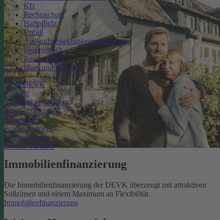
Kfz
Rechtsschutz
Haftpflicht
Unfall
Auslandsreisekrankenversicherung
Reisegepäck
Reiserücktritt
Haus und Wohnen
meineDEVK
Kontakt
Kundendaten ändern
Bescheinigungen
Kündigung
Produktservices
Wissenswertes
Leichte Sprache
Immobilienfinanzierung
Die Immobilienfinanzierung der DEVK überzeugt mit attraktiven
Sollzinsen und einem Maximum an Flexibilität.
Immobilienfinanzierung