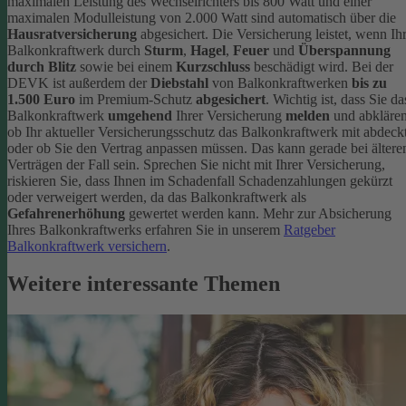
maximalen Leistung des Wechselrichters bis 800 Watt und einer
maximalen Modulleistung von 2.000 Watt sind automatisch über die
Hausratversicherung
abgesichert. Die Versicherung leistet, wenn Ih
Balkonkraftwerk durch
Sturm
,
Hagel
,
Feuer
und
Überspannung
durch Blitz
sowie bei einem
Kurzschluss
beschädigt wird. Bei der
DEVK ist außerdem der
Diebstahl
von Balkonkraftwerken
bis zu
1.500 Euro
im Premium-Schutz
abgesichert
.
Wichtig ist, dass Sie da
Balkonkraftwerk
umgehend
Ihrer Versicherung
melden
und abklären
ob Ihr aktueller Versicherungsschutz das Balkonkraftwerk mit abdeckt
oder ob Sie den Vertrag anpassen müssen. Das kann gerade bei ältere
Verträgen der Fall sein. Sprechen Sie nicht mit Ihrer Versicherung,
riskieren Sie, dass Ihnen im Schadenfall Schadenzahlungen gekürzt
oder verweigert werden, da das Balkonkraftwerk als
Gefahrenerhöhung
gewertet werden kann.
Mehr zur Absicherung
Ihres Balkonkraftwerks erfahren Sie in unserem
Ratgeber
Balkonkraftwerk versichern
.
Weitere interessante Themen