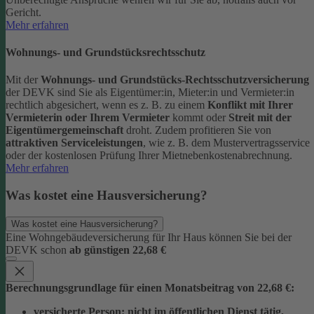
Gericht.
Mehr erfahren
Wohnungs- und Grundstücksrechtsschutz
Mit der
Wohnungs- und Grundstücks-Rechtsschutzversicherung
der DEVK sind Sie als Eigentümer:in, Mieter:in und Vermieter:in
rechtlich abgesichert, wenn es z. B. zu einem
Konflikt mit Ihrer
Vermieterin oder Ihrem Vermieter
kommt oder
Streit mit der
Eigentümergemeinschaft
droht.
Zudem profitieren Sie von
attraktiven Serviceleistungen
, wie z. B. dem Mustervertragsservice
oder der kostenlosen Prüfung Ihrer Mietnebenkostenabrechnung.
Mehr erfahren
Was kostet eine Hausversicherung?
Was kostet eine Hausversicherung?
Eine Wohngebäudeversicherung für Ihr Haus können Sie bei der
DEVK schon
ab günstigen 22,68 €
Berechnungsgrundlage für einen Monatsbeitrag von 22,68 €:
versicherte Person:
nicht im öffentlichen Dienst tätig,