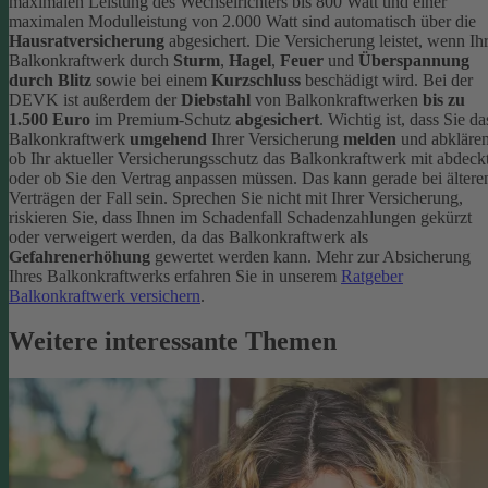
maximalen Leistung des Wechselrichters bis 800 Watt und einer
maximalen Modulleistung von 2.000 Watt sind automatisch über die
Hausratversicherung
abgesichert. Die Versicherung leistet, wenn Ih
Balkonkraftwerk durch
Sturm
,
Hagel
,
Feuer
und
Überspannung
durch Blitz
sowie bei einem
Kurzschluss
beschädigt wird. Bei der
DEVK ist außerdem der
Diebstahl
von Balkonkraftwerken
bis zu
1.500 Euro
im Premium-Schutz
abgesichert
.
Wichtig ist, dass Sie da
Balkonkraftwerk
umgehend
Ihrer Versicherung
melden
und abklären
ob Ihr aktueller Versicherungsschutz das Balkonkraftwerk mit abdeckt
oder ob Sie den Vertrag anpassen müssen. Das kann gerade bei ältere
Verträgen der Fall sein. Sprechen Sie nicht mit Ihrer Versicherung,
riskieren Sie, dass Ihnen im Schadenfall Schadenzahlungen gekürzt
oder verweigert werden, da das Balkonkraftwerk als
Gefahrenerhöhung
gewertet werden kann.
Mehr zur Absicherung
Ihres Balkonkraftwerks erfahren Sie in unserem
Ratgeber
Balkonkraftwerk versichern
.
Weitere interessante Themen