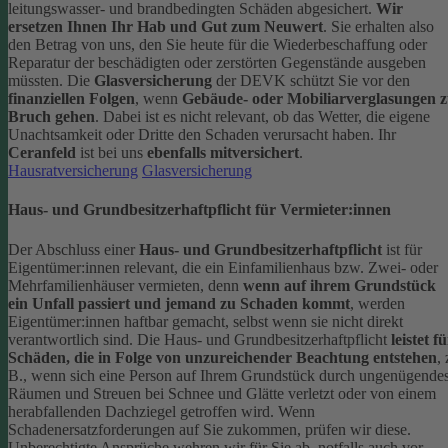
leitungswasser- und brandbedingten Schäden abgesichert.
Wir
ersetzen Ihnen Ihr Hab und Gut zum Neuwert
. Sie erhalten also
den Betrag von uns, den Sie heute für die Wiederbeschaffung oder
Reparatur der beschädigten oder zerstörten Gegenstände ausgeben
müssten.
Die
Glasversicherung
der DEVK schützt Sie vor den
finanziellen Folgen
, wenn
Gebäude- oder Mobiliarverglasungen 
Bruch gehen
. Dabei ist es nicht relevant, ob das Wetter, die eigene
Unachtsamkeit oder Dritte den Schaden verursacht haben. Ihr
Ceranfeld
ist bei uns
ebenfalls mitversichert
.
Hausratversicherung
Glasversicherung
Haus- und Grundbesitzerhaftpflicht für Vermieter:innen
Der Abschluss einer
Haus- und Grundbesitzerhaftpflicht
ist für
Eigentümer:innen relevant, die ein Einfamilienhaus bzw. Zwei- oder
Mehrfamilienhäuser vermieten, denn
wenn auf ihrem Grundstück
ein Unfall passiert und jemand zu Schaden kommt
, werden
Eigentümer:innen haftbar gemacht, selbst wenn sie nicht direkt
verantwortlich sind.
Die Haus- und Grundbesitzerhaftpflicht
leistet f
Schäden, die in Folge von unzureichender Beachtung entstehen
, 
B., wenn sich eine Person auf Ihrem Grundstück durch ungenügende
Räumen und Streuen bei Schnee und Glätte verletzt oder von einem
herabfallenden Dachziegel getroffen wird.
Wenn
Schadenersatzforderungen auf Sie zukommen, prüfen wir diese.
Unberechtigte Ansprüche wehren wir für Sie ab, notfalls auch vor