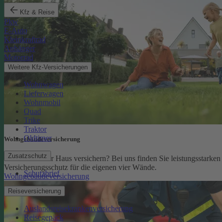
Kfz & Reise
Pkw
E-Auto
Kleinkraftrad
Anhänger
Motorrad
Weitere Kfz-Versicherungen
Wohnwagen
Lieferwagen
Wohnmobil
Quad
Trike
Traktor
Oldtimer
Wohngebäude­versicherung
Zusatzschutz
Sie möchten Ihr Haus versichern? Bei uns finden Sie leistungsstarken
Versicherungsschutz für die eigenen vier Wände.
Schutzbrief
Wohngebäudeversicherung
Reiseversicherung
Auslandsreisekrankenversicherung
Reisegepäck