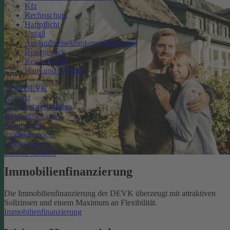
Kfz
Rechtsschutz
Haftpflicht
Unfall
Auslandsreisekrankenversicherung
Reisegepäck
Reiserücktritt
Haus und Wohnen
meineDEVK
Kontakt
Kundendaten ändern
Bescheinigungen
Kündigung
Produktservices
Wissenswertes
Leichte Sprache
Immobilienfinanzierung
Die Immobilienfinanzierung der DEVK überzeugt mit attraktiven
Sollzinsen und einem Maximum an Flexibilität.
Immobilienfinanzierung