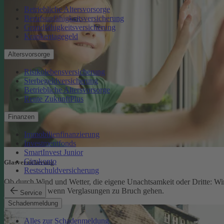
Betriebliche Altersvorsorge
Berufsunfähigkeitsversicherung
Grundfähigkeitsversicherung
Krankentagegeld
Altersvorsorge
Risikolebensversicherung
Sterbegeldversicherung
Betriebliche Altersvorsorge
Rente ZukunftPlus
Finanzen
Immobilienfinanzierung
Investmentfonds
SmartInvest Junior
Girokonto
Glasversicherung
Restschuldversicherung
Ob durch Wind und Wetter, die eigene Unachtsamkeit oder Dritte: Wi
schützen Sie, wenn Verglasungen zu Bruch gehen.
Service
Glasversicherung
Schadenmeldung
Alles zur Schadenmeldung