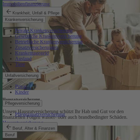
Immobilienfinanzierung
Krankheit, Unfall & Pflege
Krankenversicherung
Private Krankenversicherung
Gesetzliche Krankenversicherung
Betriebliche Krankenversicherung
Zusatzversicherungen
Krankentagegeld
Ausland
Tiere
Unfallversicherung
Privat
Kinder
Hausratversicherung
Pflegeversicherung
Unsere Hausratversicherung schützt Ihr Hab und Gut vor den
Pflegezusatzversicherung
finanziellen Folgen wasser- oder auch brandbedingter Schäden.
Hausratversicherung
Beruf, Alter & Finanzen
Beruf