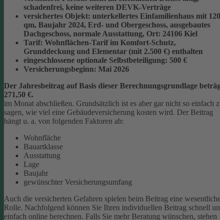
schadenfrei, keine weiteren DEVK-Verträge
versichertes Objekt:
unterkellertes Einfamilienhaus mit 12
qm, Baujahr 2024, Erd- und Obergeschoss, ausgebautes
Dachgeschoss, normale Ausstattung, Ort: 24106 Kiel
Tarif:
Wohnflächen-Tarif im Komfort-Schutz,
Grunddeckung und Elementar (mit 2.500 €) enthalten
eingeschlossene optionale Selbstbeteiligung:
500 €
Versicherungsbeginn:
Mai 2026
Der Jahresbeitrag auf Basis dieser Berechnungsgrundlage beträg
271,50 €.
im Monat abschließen.
Grundsätzlich ist es aber gar nicht so einfach 
sagen, wie viel eine Gebäudeversicherung kosten wird. Der Beitrag
hängt u. a. von folgenden Faktoren ab:
Wohnfläche
Bauartklasse
Ausstattung
Lage
Baujahr
gewünschter Versicherungsumfang
Auch die versicherten Gefahren spielen beim Beitrag eine wesentlich
Rolle. Nachfolgend können Sie Ihren individuellen Beitrag schnell u
einfach online berechnen. Falls Sie mehr Beratung wünschen, stehen