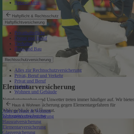
Reiserücktritt
Haftpflicht & Rechtsschutz
Haftpflichtversicherung
Privathaftpflicht
Dienst und Beruf
Tierhalter
Haus und Bau
Rechtsschutzversicherung
Alles zur Rechtsschutzversicherung
Privat, Beruf und Verkehr
Privat und Beruf
Elementarversicherung
Verkehr
Wohnen und Gebäude
Naturkatastrophen und Unwetter treten immer häufiger auf. Wir biete
eine zuverlässige Absicherung gegen Elementargefahren für
Haus & Wohnen
Wohngebäude und Hausrat.
Alles zu Haus & Wohnen
Elementarversicherung
Wohngebäudeversicherung
Hausratversicherung
Elementarversicherung
Glasversicherung