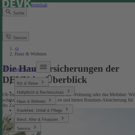
Direkt zum Seiteninhalt
Suche
Service
Haus & Wohnen
Die Hausversicherungen der
meineDEVK
DEVK im Überblick
Kfz & Reise
Haftpflicht & Rechtsschutz
Ob eine Versicherung fürs Haus, die Wohnung oder das Mobiliar: Wi
schützen, was Ihnen wichtig ist und bieten Rundum-Absicherung für
Haus & Wohnen
Ihr Zuhause.
Krankheit, Unfall & Pflege
Beruf, Alter & Finanzen
Service