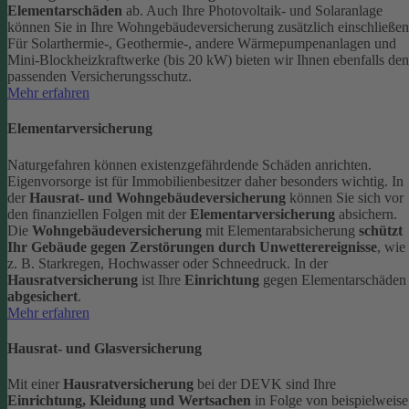
Elementarschäden
ab.
Auch Ihre Photovoltaik- und Solaranlage
können Sie in Ihre Wohngebäudeversicherung zusätzlich einschließen
Für Solarthermie-, Geothermie-, andere Wärmepumpenanlagen und
Mini-Blockheizkraftwerke (bis 20 kW) bieten wir Ihnen ebenfalls den
passenden Versicherungsschutz.
Mehr erfahren
Elementarversicherung
Naturgefahren können existenzgefährdende Schäden anrichten.
Eigenvorsorge ist für Immobilienbesitzer daher besonders wichtig. In
der
Hausrat- und Wohngebäudeversicherung
können Sie sich vor
den finanziellen Folgen mit der
Elementarversicherung
absichern.
Die
Wohngebäudeversicherung
mit Elementarabsicherung
schützt
Ihr Gebäude gegen Zerstörungen durch Unwetterereignisse
, wie
z. B. Starkregen, Hochwasser oder Schneedruck. In der
Hausratversicherung
ist Ihre
Einrichtung
gegen Elementarschäden
abgesichert
.
Mehr erfahren
Hausrat- und Glasversicherung
Mit einer
Hausratversicherung
bei der DEVK sind Ihre
Einrichtung, Kleidung und Wertsachen
in Folge von beispielweise