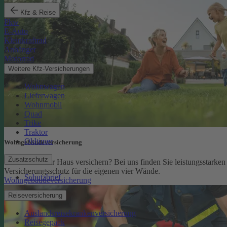
Kfz & Reise
Pkw
E-Auto
Kleinkraftrad
Anhänger
Motorrad
Weitere Kfz-Versicherungen
Wohnwagen
Lieferwagen
Wohnmobil
Quad
Trike
Traktor
Oldtimer
Wohngebäude­versicherung
Zusatzschutz
Sie möchten Ihr Haus versichern? Bei uns finden Sie leistungsstarken
Versicherungsschutz für die eigenen vier Wände.
Schutzbrief
Wohngebäudeversicherung
Reiseversicherung
Auslandsreisekrankenversicherung
Reisegepäck