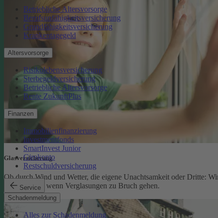
Betriebliche Altersvorsorge
Berufsunfähigkeitsversicherung
Grundfähigkeitsversicherung
Krankentagegeld
Altersvorsorge
Risikolebensversicherung
Sterbegeldversicherung
Betriebliche Altersvorsorge
Rente ZukunftPlus
Finanzen
Immobilienfinanzierung
Investmentfonds
SmartInvest Junior
Girokonto
Glasversicherung
Restschuldversicherung
Ob durch Wind und Wetter, die eigene Unachtsamkeit oder Dritte: Wi
schützen Sie, wenn Verglasungen zu Bruch gehen.
Service
Glasversicherung
Schadenmeldung
Alles zur Schadenmeldung