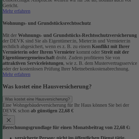
Gericht.
Mehr erfahren
Wohnungs- und Grundstücksrechtsschutz
Mit der
Wohnungs- und Grundstücks-Rechtsschutzversicherung
der DEVK sind Sie als Eigentümer:in, Mieter:in und Vermieter:in
rechtlich abgesichert, wenn es z. B. zu einem
Konflikt mit Ihrer
Vermieterin oder Ihrem Vermieter
kommt oder
Streit mit der
Eigentümergemeinschaft
droht.
Zudem profitieren Sie von
attraktiven Serviceleistungen
, wie z. B. dem Mustervertragsservice
oder der kostenlosen Prüfung Ihrer Mietnebenkostenabrechnung.
Mehr erfahren
Was kostet eine Hausversicherung?
Was kostet eine Hausversicherung?
Eine Wohngebäudeversicherung für Ihr Haus können Sie bei der
DEVK schon
ab günstigen 22,68 €
Berechnungsgrundlage für einen Monatsbeitrag von 22,68 €:
versicherte Person:
nicht im öffentlichen Dienst tätig,