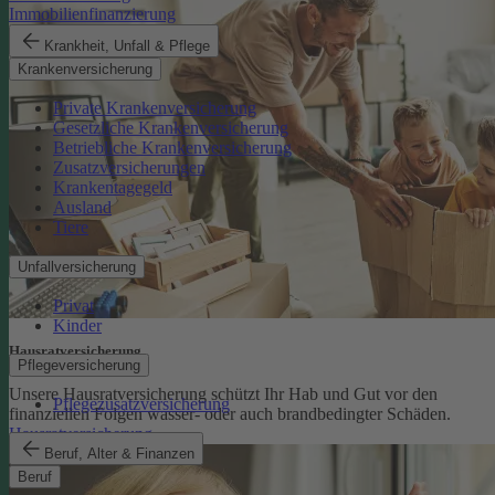
Immobilienfinanzierung
Krankheit, Unfall & Pflege
Krankenversicherung
Private Krankenversicherung
Gesetzliche Krankenversicherung
Betriebliche Krankenversicherung
Zusatzversicherungen
Krankentagegeld
Ausland
Tiere
Unfallversicherung
Privat
Kinder
Hausratversicherung
Pflegeversicherung
Unsere Hausratversicherung schützt Ihr Hab und Gut vor den
Pflegezusatzversicherung
finanziellen Folgen wasser- oder auch brandbedingter Schäden.
Hausratversicherung
Beruf, Alter & Finanzen
Beruf