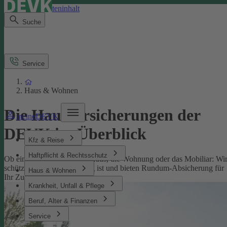
Direkt zum Seiteninhalt
Suche
Service
Haus & Wohnen
Die Hausversicherungen der
meineDEVK
DEVK im Überblick
Kfz & Reise
Haftpflicht & Rechtsschutz
Ob eine Versicherung fürs Haus, die Wohnung oder das Mobiliar: Wi
schützen, was Ihnen wichtig ist und bieten Rundum-Absicherung für
Haus & Wohnen
Ihr Zuhause.
Krankheit, Unfall & Pflege
Beruf, Alter & Finanzen
Service