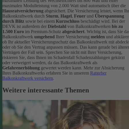
maximalen Leistung des Wechselrichters bis 800 Watt und einer
maximalen Modulleistung von 2.000 Watt sind automatisch über die
Hausratversicherung
abgesichert. Die Versicherung leistet, wenn Ih
Balkonkraftwerk durch
Sturm
,
Hagel
,
Feuer
und
Überspannung
durch Blitz
sowie bei einem
Kurzschluss
beschädigt wird. Bei der
DEVK ist außerdem der
Diebstahl
von Balkonkraftwerken
bis zu
1.500 Euro
im Premium-Schutz
abgesichert
.
Wichtig ist, dass Sie da
Balkonkraftwerk
umgehend
Ihrer Versicherung
melden
und abklären
ob Ihr aktueller Versicherungsschutz das Balkonkraftwerk mit abdeckt
oder ob Sie den Vertrag anpassen müssen. Das kann gerade bei ältere
Verträgen der Fall sein. Sprechen Sie nicht mit Ihrer Versicherung,
riskieren Sie, dass Ihnen im Schadenfall Schadenzahlungen gekürzt
oder verweigert werden, da das Balkonkraftwerk als
Gefahrenerhöhung
gewertet werden kann.
Mehr zur Absicherung
Ihres Balkonkraftwerks erfahren Sie in unserem
Ratgeber
Balkonkraftwerk versichern
.
Weitere interessante Themen