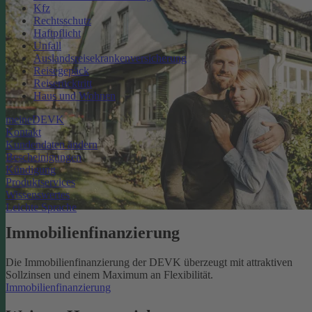
Kfz
Rechtsschutz
Haftpflicht
Unfall
Auslandsreisekrankenversicherung
Reisegepäck
Reiserücktritt
Haus und Wohnen
meineDEVK
Kontakt
Kundendaten ändern
Bescheinigungen
Kündigung
Produktservices
Wissenswertes
Leichte Sprache
Immobilienfinanzierung
Die Immobilienfinanzierung der DEVK überzeugt mit attraktiven
Sollzinsen und einem Maximum an Flexibilität.
Immobilienfinanzierung