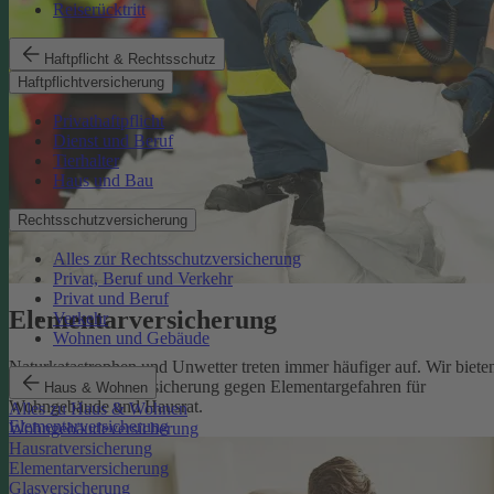
Reiserücktritt
Haftpflicht & Rechtsschutz
Haftpflichtversicherung
Privathaftpflicht
Dienst und Beruf
Tierhalter
Haus und Bau
Rechtsschutzversicherung
Alles zur Rechtsschutzversicherung
Privat, Beruf und Verkehr
Privat und Beruf
Elementarversicherung
Verkehr
Wohnen und Gebäude
Naturkatastrophen und Unwetter treten immer häufiger auf. Wir biete
eine zuverlässige Absicherung gegen Elementargefahren für
Haus & Wohnen
Wohngebäude und Hausrat.
Alles zu Haus & Wohnen
Elementarversicherung
Wohngebäudeversicherung
Hausratversicherung
Elementarversicherung
Glasversicherung