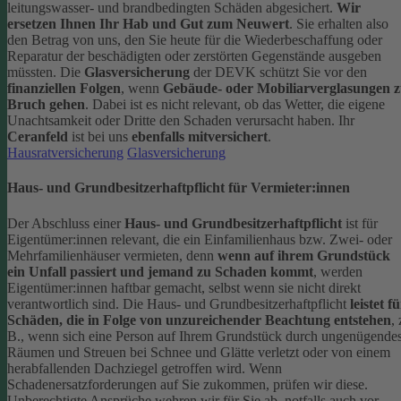
leitungswasser- und brandbedingten Schäden abgesichert.
Wir
ersetzen Ihnen Ihr Hab und Gut zum Neuwert
. Sie erhalten also
den Betrag von uns, den Sie heute für die Wiederbeschaffung oder
Reparatur der beschädigten oder zerstörten Gegenstände ausgeben
müssten.
Die
Glasversicherung
der DEVK schützt Sie vor den
finanziellen Folgen
, wenn
Gebäude- oder Mobiliarverglasungen 
Bruch gehen
. Dabei ist es nicht relevant, ob das Wetter, die eigene
Unachtsamkeit oder Dritte den Schaden verursacht haben. Ihr
Ceranfeld
ist bei uns
ebenfalls mitversichert
.
Hausratversicherung
Glasversicherung
Haus- und Grundbesitzerhaftpflicht für Vermieter:innen
Der Abschluss einer
Haus- und Grundbesitzerhaftpflicht
ist für
Eigentümer:innen relevant, die ein Einfamilienhaus bzw. Zwei- oder
Mehrfamilienhäuser vermieten, denn
wenn auf ihrem Grundstück
ein Unfall passiert und jemand zu Schaden kommt
, werden
Eigentümer:innen haftbar gemacht, selbst wenn sie nicht direkt
verantwortlich sind.
Die Haus- und Grundbesitzerhaftpflicht
leistet f
Schäden, die in Folge von unzureichender Beachtung entstehen
, 
B., wenn sich eine Person auf Ihrem Grundstück durch ungenügende
Räumen und Streuen bei Schnee und Glätte verletzt oder von einem
herabfallenden Dachziegel getroffen wird.
Wenn
Schadenersatzforderungen auf Sie zukommen, prüfen wir diese.
Unberechtigte Ansprüche wehren wir für Sie ab, notfalls auch vor