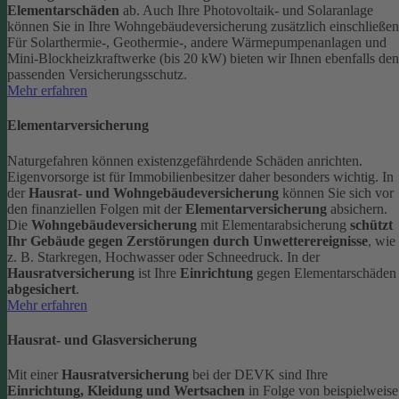
Elementarschäden
ab.
Auch Ihre Photovoltaik- und Solaranlage
können Sie in Ihre Wohngebäudeversicherung zusätzlich einschließen
Für Solarthermie-, Geothermie-, andere Wärmepumpenanlagen und
Mini-Blockheizkraftwerke (bis 20 kW) bieten wir Ihnen ebenfalls den
passenden Versicherungsschutz.
Mehr erfahren
Elementarversicherung
Naturgefahren können existenzgefährdende Schäden anrichten.
Eigenvorsorge ist für Immobilienbesitzer daher besonders wichtig. In
der
Hausrat- und Wohngebäudeversicherung
können Sie sich vor
den finanziellen Folgen mit der
Elementarversicherung
absichern.
Die
Wohngebäudeversicherung
mit Elementarabsicherung
schützt
Ihr Gebäude gegen Zerstörungen durch Unwetterereignisse
, wie
z. B. Starkregen, Hochwasser oder Schneedruck. In der
Hausratversicherung
ist Ihre
Einrichtung
gegen Elementarschäden
abgesichert
.
Mehr erfahren
Hausrat- und Glasversicherung
Mit einer
Hausratversicherung
bei der DEVK sind Ihre
Einrichtung, Kleidung und Wertsachen
in Folge von beispielweise