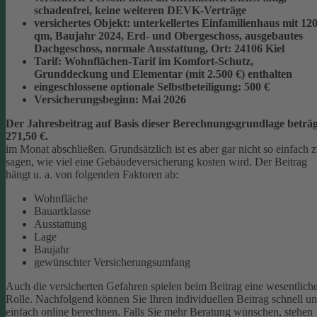
schadenfrei, keine weiteren DEVK-Verträge
versichertes Objekt:
unterkellertes Einfamilienhaus mit 12
qm, Baujahr 2024, Erd- und Obergeschoss, ausgebautes
Dachgeschoss, normale Ausstattung, Ort: 24106 Kiel
Tarif:
Wohnflächen-Tarif im Komfort-Schutz,
Grunddeckung und Elementar (mit 2.500 €) enthalten
eingeschlossene optionale Selbstbeteiligung:
500 €
Versicherungsbeginn:
Mai 2026
Der Jahresbeitrag auf Basis dieser Berechnungsgrundlage beträg
271,50 €.
im Monat abschließen.
Grundsätzlich ist es aber gar nicht so einfach 
sagen, wie viel eine Gebäudeversicherung kosten wird. Der Beitrag
hängt u. a. von folgenden Faktoren ab:
Wohnfläche
Bauartklasse
Ausstattung
Lage
Baujahr
gewünschter Versicherungsumfang
Auch die versicherten Gefahren spielen beim Beitrag eine wesentlich
Rolle. Nachfolgend können Sie Ihren individuellen Beitrag schnell u
einfach online berechnen. Falls Sie mehr Beratung wünschen, stehen