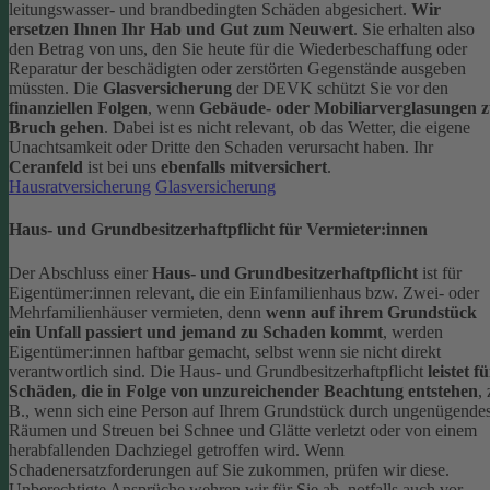
leitungswasser- und brandbedingten Schäden abgesichert.
Wir
ersetzen Ihnen Ihr Hab und Gut zum Neuwert
. Sie erhalten also
den Betrag von uns, den Sie heute für die Wiederbeschaffung oder
Reparatur der beschädigten oder zerstörten Gegenstände ausgeben
müssten.
Die
Glasversicherung
der DEVK schützt Sie vor den
finanziellen Folgen
, wenn
Gebäude- oder Mobiliarverglasungen 
Bruch gehen
. Dabei ist es nicht relevant, ob das Wetter, die eigene
Unachtsamkeit oder Dritte den Schaden verursacht haben. Ihr
Ceranfeld
ist bei uns
ebenfalls mitversichert
.
Hausratversicherung
Glasversicherung
Haus- und Grundbesitzerhaftpflicht für Vermieter:innen
Der Abschluss einer
Haus- und Grundbesitzerhaftpflicht
ist für
Eigentümer:innen relevant, die ein Einfamilienhaus bzw. Zwei- oder
Mehrfamilienhäuser vermieten, denn
wenn auf ihrem Grundstück
ein Unfall passiert und jemand zu Schaden kommt
, werden
Eigentümer:innen haftbar gemacht, selbst wenn sie nicht direkt
verantwortlich sind.
Die Haus- und Grundbesitzerhaftpflicht
leistet f
Schäden, die in Folge von unzureichender Beachtung entstehen
, 
B., wenn sich eine Person auf Ihrem Grundstück durch ungenügende
Räumen und Streuen bei Schnee und Glätte verletzt oder von einem
herabfallenden Dachziegel getroffen wird.
Wenn
Schadenersatzforderungen auf Sie zukommen, prüfen wir diese.
Unberechtigte Ansprüche wehren wir für Sie ab, notfalls auch vor