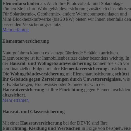
Elementarschäden
ab.
Auch Ihre Photovoltaik- und Solaranlage
können Sie in Ihre Wohngebäudeversicherung zusätzlich einschließen
Für Solarthermie-, Geothermie-, andere Wärmepumpenanlagen und
Mini-Blockheizkraftwerke (bis 20 kW) bieten wir Ihnen ebenfalls den
passenden Versicherungsschutz.
Mehr erfahren
Elementarversicherung
Naturgefahren können existenzgefährdende Schäden anrichten.
Eigenvorsorge ist für Immobilienbesitzer daher besonders wichtig. In
der
Hausrat- und Wohngebäudeversicherung
können Sie sich vor
den finanziellen Folgen mit der
Elementarversicherung
absichern.
Die
Wohngebäudeversicherung
mit Elementarabsicherung
schützt
Ihr Gebäude gegen Zerstörungen durch Unwetterereignisse
, wie
z. B. Starkregen, Hochwasser oder Schneedruck. In der
Hausratversicherung
ist Ihre
Einrichtung
gegen Elementarschäden
abgesichert
.
Mehr erfahren
Hausrat- und Glasversicherung
Mit einer
Hausratversicherung
bei der DEVK sind Ihre
Einrichtung, Kleidung und Wertsachen
in Folge von beispielweise