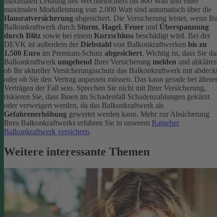
maximalen Leistung des Wechselrichters bis 800 Watt und einer
maximalen Modulleistung von 2.000 Watt sind automatisch über die
Hausratversicherung
abgesichert. Die Versicherung leistet, wenn Ih
Balkonkraftwerk durch
Sturm
,
Hagel
,
Feuer
und
Überspannung
durch Blitz
sowie bei einem
Kurzschluss
beschädigt wird. Bei der
DEVK ist außerdem der
Diebstahl
von Balkonkraftwerken
bis zu
1.500 Euro
im Premium-Schutz
abgesichert
.
Wichtig ist, dass Sie da
Balkonkraftwerk
umgehend
Ihrer Versicherung
melden
und abklären
ob Ihr aktueller Versicherungsschutz das Balkonkraftwerk mit abdeckt
oder ob Sie den Vertrag anpassen müssen. Das kann gerade bei ältere
Verträgen der Fall sein. Sprechen Sie nicht mit Ihrer Versicherung,
riskieren Sie, dass Ihnen im Schadenfall Schadenzahlungen gekürzt
oder verweigert werden, da das Balkonkraftwerk als
Gefahrenerhöhung
gewertet werden kann.
Mehr zur Absicherung
Ihres Balkonkraftwerks erfahren Sie in unserem
Ratgeber
Balkonkraftwerk versichern
.
Weitere interessante Themen