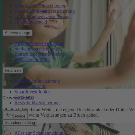
Betriebliche Altersvorsorge
Berufsunfähigkeitsversicherung
Grundfähigkeitsversicherung
Krankentagegeld
Altersvorsorge
Risikolebensversicherung
Sterbegeldversicherung
Betriebliche Altersvorsorge
Rente ZukunftPlus
Finanzen
Immobilienfinanzierung
Investmentfonds
SmartInvest Junior
Girokonto
Glasversicherung
Restschuldversicherung
Ob durch Wind und Wetter, die eigene Unachtsamkeit oder Dritte: Wi
schützen Sie, wenn Verglasungen zu Bruch gehen.
Service
Glasversicherung
Schadenmeldung
Alles zur Schadenmeldung