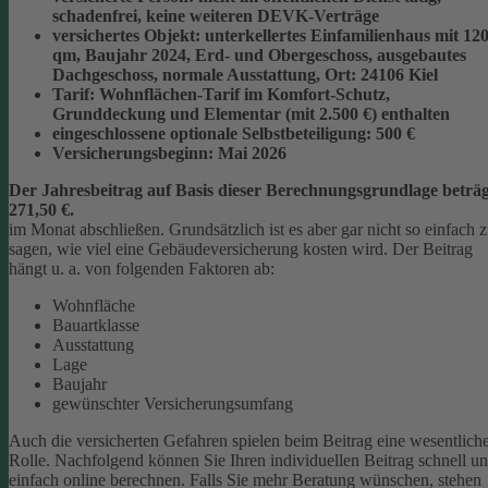
schadenfrei, keine weiteren DEVK-Verträge
versichertes Objekt:
unterkellertes Einfamilienhaus mit 12
qm, Baujahr 2024, Erd- und Obergeschoss, ausgebautes
Dachgeschoss, normale Ausstattung, Ort: 24106 Kiel
Tarif:
Wohnflächen-Tarif im Komfort-Schutz,
Grunddeckung und Elementar (mit 2.500 €) enthalten
eingeschlossene optionale Selbstbeteiligung:
500 €
Versicherungsbeginn:
Mai 2026
Der Jahresbeitrag auf Basis dieser Berechnungsgrundlage beträg
271,50 €.
im Monat abschließen.
Grundsätzlich ist es aber gar nicht so einfach 
sagen, wie viel eine Gebäudeversicherung kosten wird. Der Beitrag
hängt u. a. von folgenden Faktoren ab:
Wohnfläche
Bauartklasse
Ausstattung
Lage
Baujahr
gewünschter Versicherungsumfang
Auch die versicherten Gefahren spielen beim Beitrag eine wesentlich
Rolle. Nachfolgend können Sie Ihren individuellen Beitrag schnell u
einfach online berechnen. Falls Sie mehr Beratung wünschen, stehen