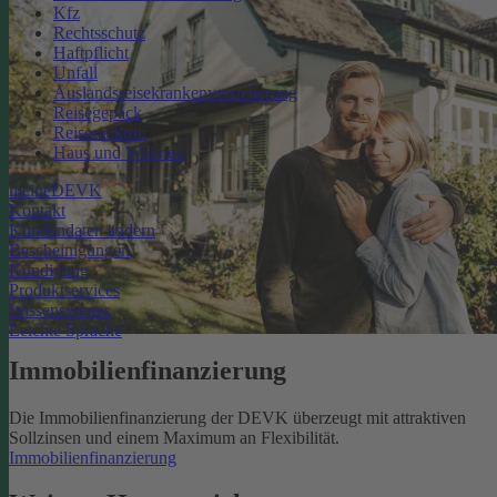
Kfz
Rechtsschutz
Haftpflicht
Unfall
Auslandsreisekrankenversicherung
Reisegepäck
Reiserücktritt
Haus und Wohnen
meineDEVK
Kontakt
Kundendaten ändern
Bescheinigungen
Kündigung
Produktservices
Wissenswertes
Leichte Sprache
Immobilienfinanzierung
Die Immobilienfinanzierung der DEVK überzeugt mit attraktiven
Sollzinsen und einem Maximum an Flexibilität.
Immobilienfinanzierung