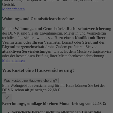
Gericht.
Mehr erfahren
Wohnungs- und Grundstücksrechtsschutz
Mit der
Wohnungs- und Grundstücks-Rechtsschutzversicherung
der DEVK sind Sie als Eigentümer:in, Mieter:in und Vermieter:in
rechtlich abgesichert, wenn es z. B. zu einem
Konflikt mit Ihrer
Vermieterin oder Ihrem Vermieter
kommt oder
Streit mit der
Eigentümergemeinschaft
droht.
Zudem profitieren Sie von
attraktiven Serviceleistungen
, wie z. B. dem Mustervertragsservice
oder der kostenlosen Prüfung Ihrer Mietnebenkostenabrechnung.
Mehr erfahren
Was kostet eine Hausversicherung?
Was kostet eine Hausversicherung?
Eine Wohngebäudeversicherung für Ihr Haus können Sie bei der
DEVK schon
ab günstigen 22,68 €
Berechnungsgrundlage für einen Monatsbeitrag von 22,68 €:
versicherte Person:
nicht im öffentlichen Dienst tätig,