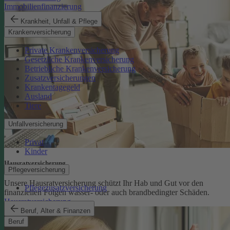
Immobilienfinanzierung
Krankheit, Unfall & Pflege
Krankenversicherung
Private Krankenversicherung
Gesetzliche Krankenversicherung
Betriebliche Krankenversicherung
Zusatzversicherungen
Krankentagegeld
Ausland
Tiere
Unfallversicherung
Privat
Kinder
Hausratversicherung
Pflegeversicherung
Unsere Hausratversicherung schützt Ihr Hab und Gut vor den
Pflegezusatzversicherung
finanziellen Folgen wasser- oder auch brandbedingter Schäden.
Hausratversicherung
Beruf, Alter & Finanzen
Beruf