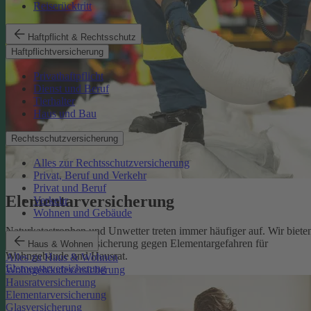
Reiserücktritt
Haftpflicht & Rechtsschutz
Haftpflichtversicherung
Privathaftpflicht
Dienst und Beruf
Tierhalter
Haus und Bau
Rechtsschutzversicherung
Alles zur Rechtsschutzversicherung
Privat, Beruf und Verkehr
Privat und Beruf
Elementarversicherung
Verkehr
Wohnen und Gebäude
Naturkatastrophen und Unwetter treten immer häufiger auf. Wir biete
eine zuverlässige Absicherung gegen Elementargefahren für
Haus & Wohnen
Wohngebäude und Hausrat.
Alles zu Haus & Wohnen
Elementarversicherung
Wohngebäudeversicherung
Hausratversicherung
Elementarversicherung
Glasversicherung