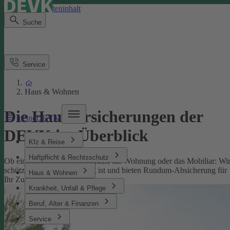
Direkt zum Seiteninhalt
Suche
Service
Haus & Wohnen
Die Hausversicherungen der
meineDEVK
DEVK im Überblick
Kfz & Reise
Haftpflicht & Rechtsschutz
Ob eine Versicherung fürs Haus, die Wohnung oder das Mobiliar: Wi
schützen, was Ihnen wichtig ist und bieten Rundum-Absicherung für
Haus & Wohnen
Ihr Zuhause.
Krankheit, Unfall & Pflege
Beruf, Alter & Finanzen
Service