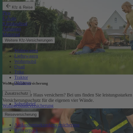
Kfz & Reise
Pkw
E-Auto
Kleinkraftrad
Anhänger
Motorrad
Weitere Kfz-Versicherungen
Wohnwagen
Lieferwagen
Wohnmobil
Quad
Trike
Traktor
Oldtimer
Wohngebäude­versicherung
Zusatzschutz
Sie möchten Ihr Haus versichern? Bei uns finden Sie leistungsstarken
Versicherungsschutz für die eigenen vier Wände.
Schutzbrief
Wohngebäudeversicherung
Reiseversicherung
Auslandsreisekrankenversicherung
Reisegepäck