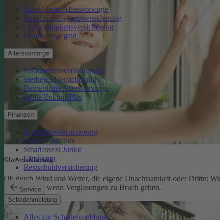
Betriebliche Altersvorsorge
Berufsunfähigkeitsversicherung
Grundfähigkeitsversicherung
Krankentagegeld
Altersvorsorge
Risikolebensversicherung
Sterbegeldversicherung
Betriebliche Altersvorsorge
Rente ZukunftPlus
Finanzen
Immobilienfinanzierung
Investmentfonds
SmartInvest Junior
Girokonto
Glasversicherung
Restschuldversicherung
Ob durch Wind und Wetter, die eigene Unachtsamkeit oder Dritte: Wi
schützen Sie, wenn Verglasungen zu Bruch gehen.
Service
Glasversicherung
Schadenmeldung
Alles zur Schadenmeldung