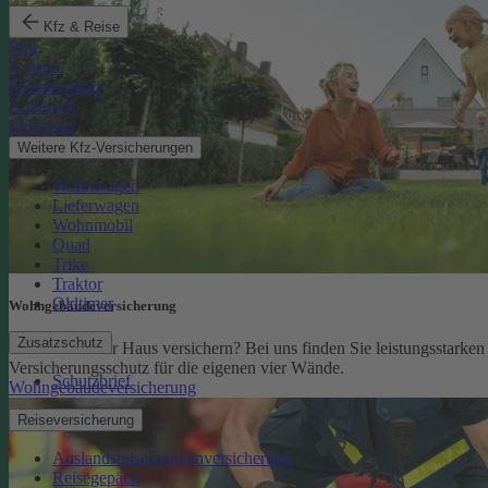
Kfz & Reise
Pkw
E-Auto
Kleinkraftrad
Anhänger
Motorrad
Weitere Kfz-Versicherungen
Wohnwagen
Lieferwagen
Wohnmobil
Quad
Trike
Traktor
Oldtimer
Wohngebäude­versicherung
Zusatzschutz
Sie möchten Ihr Haus versichern? Bei uns finden Sie leistungsstarken
Versicherungsschutz für die eigenen vier Wände.
Schutzbrief
Wohngebäudeversicherung
Reiseversicherung
Auslandsreisekrankenversicherung
Reisegepäck