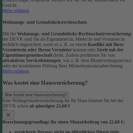
Gericht.
Mehr erfahren
Wohnungs- und Grundstücksrechtsschutz
Mit der
Wohnungs- und Grundstücks-Rechtsschutzversicherung
der DEVK sind Sie als Eigentümer:in, Mieter:in und Vermieter:in
rechtlich abgesichert, wenn es z. B. zu einem
Konflikt mit Ihrer
Vermieterin oder Ihrem Vermieter
kommt oder
Streit mit der
Eigentümergemeinschaft
droht.
Zudem profitieren Sie von
attraktiven Serviceleistungen
, wie z. B. dem Mustervertragsservice
oder der kostenlosen Prüfung Ihrer Mietnebenkostenabrechnung.
Mehr erfahren
Was kostet eine Hausversicherung?
Was kostet eine Hausversicherung?
Eine Wohngebäudeversicherung für Ihr Haus können Sie bei der
DEVK schon
ab günstigen 22,68 €
Berechnungsgrundlage für einen Monatsbeitrag von 22,68 €:
versicherte Person:
nicht im öffentlichen Dienst tätig,