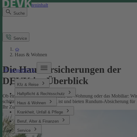
Direkt zum Seiteninhalt
Suche
Service
Haus & Wohnen
Die Hausversicherungen der
meineDEVK
DEVK im Überblick
Kfz & Reise
Haftpflicht & Rechtsschutz
Ob eine Versicherung fürs Haus, die Wohnung oder das Mobiliar: Wi
schützen, was Ihnen wichtig ist und bieten Rundum-Absicherung für
Haus & Wohnen
Ihr Zuhause.
Krankheit, Unfall & Pflege
Beruf, Alter & Finanzen
Service