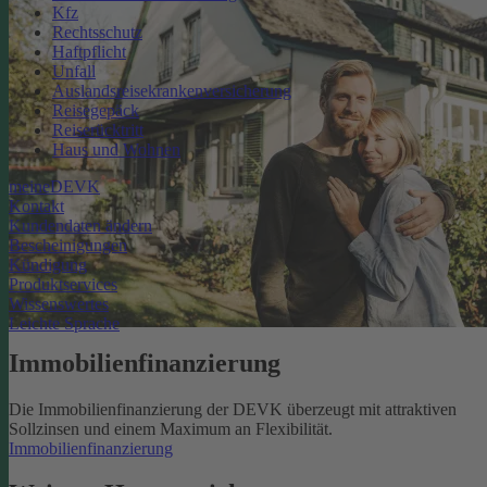
Kfz
Rechtsschutz
Haftpflicht
Unfall
Auslandsreisekrankenversicherung
Reisegepäck
Reiserücktritt
Haus und Wohnen
meineDEVK
Kontakt
Kundendaten ändern
Bescheinigungen
Kündigung
Produktservices
Wissenswertes
Leichte Sprache
Immobilienfinanzierung
Die Immobilienfinanzierung der DEVK überzeugt mit attraktiven
Sollzinsen und einem Maximum an Flexibilität.
Immobilienfinanzierung