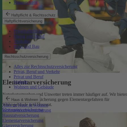
Reiserücktritt
Haftpflicht & Rechtsschutz
Haftpflichtversicherung
Privathaftpflicht
Dienst und Beruf
Tierhalter
Haus und Bau
Rechtsschutzversicherung
Alles zur Rechtsschutzversicherung
Privat, Beruf und Verkehr
Privat und Beruf
Elementarversicherung
Verkehr
Wohnen und Gebäude
Naturkatastrophen und Unwetter treten immer häufiger auf. Wir biete
eine zuverlässige Absicherung gegen Elementargefahren für
Haus & Wohnen
Wohngebäude und Hausrat.
Alles zu Haus & Wohnen
Elementarversicherung
Wohngebäudeversicherung
Hausratversicherung
Elementarversicherung
Glasversicherung