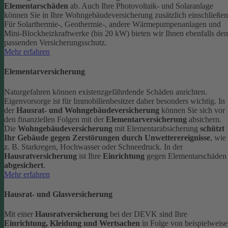
Elementarschäden
ab.
Auch Ihre Photovoltaik- und Solaranlage
können Sie in Ihre Wohngebäudeversicherung zusätzlich einschließen
Für Solarthermie-, Geothermie-, andere Wärmepumpenanlagen und
Mini-Blockheizkraftwerke (bis 20 kW) bieten wir Ihnen ebenfalls den
passenden Versicherungsschutz.
Mehr erfahren
Elementarversicherung
Naturgefahren können existenzgefährdende Schäden anrichten.
Eigenvorsorge ist für Immobilienbesitzer daher besonders wichtig. In
der
Hausrat- und Wohngebäudeversicherung
können Sie sich vor
den finanziellen Folgen mit der
Elementarversicherung
absichern.
Die
Wohngebäudeversicherung
mit Elementarabsicherung
schützt
Ihr Gebäude gegen Zerstörungen durch Unwetterereignisse
, wie
z. B. Starkregen, Hochwasser oder Schneedruck. In der
Hausratversicherung
ist Ihre
Einrichtung
gegen Elementarschäden
abgesichert
.
Mehr erfahren
Hausrat- und Glasversicherung
Mit einer
Hausratversicherung
bei der DEVK sind Ihre
Einrichtung, Kleidung und Wertsachen
in Folge von beispielweise