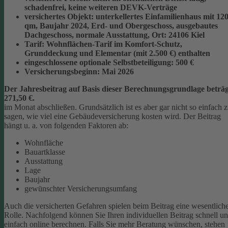
schadenfrei, keine weiteren DEVK-Verträge
versichertes Objekt:
unterkellertes Einfamilienhaus mit 12
qm, Baujahr 2024, Erd- und Obergeschoss, ausgebautes
Dachgeschoss, normale Ausstattung, Ort: 24106 Kiel
Tarif:
Wohnflächen-Tarif im Komfort-Schutz,
Grunddeckung und Elementar (mit 2.500 €) enthalten
eingeschlossene optionale Selbstbeteiligung:
500 €
Versicherungsbeginn:
Mai 2026
Der Jahresbeitrag auf Basis dieser Berechnungsgrundlage beträg
271,50 €.
im Monat abschließen.
Grundsätzlich ist es aber gar nicht so einfach 
sagen, wie viel eine Gebäudeversicherung kosten wird. Der Beitrag
hängt u. a. von folgenden Faktoren ab:
Wohnfläche
Bauartklasse
Ausstattung
Lage
Baujahr
gewünschter Versicherungsumfang
Auch die versicherten Gefahren spielen beim Beitrag eine wesentlich
Rolle. Nachfolgend können Sie Ihren individuellen Beitrag schnell u
einfach online berechnen. Falls Sie mehr Beratung wünschen, stehen