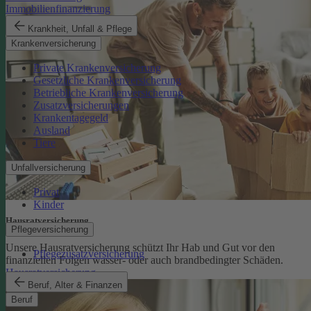
Immobilienfinanzierung
Krankheit, Unfall & Pflege
Krankenversicherung
Private Krankenversicherung
Gesetzliche Krankenversicherung
Betriebliche Krankenversicherung
Zusatzversicherungen
Krankentagegeld
Ausland
Tiere
Unfallversicherung
Privat
Kinder
Hausratversicherung
Pflegeversicherung
Unsere Hausratversicherung schützt Ihr Hab und Gut vor den
Pflegezusatzversicherung
finanziellen Folgen wasser- oder auch brandbedingter Schäden.
Hausratversicherung
Beruf, Alter & Finanzen
Beruf