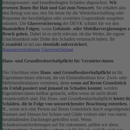
leitungswasser- und brandbedingten Schäden abgesichert.
Wir
ersetzen Ihnen Ihr Hab und Gut zum Neuwert
. Sie erhalten also
den Betrag von uns, den Sie heute für die Wiederbeschaffung oder
Reparatur der beschädigten oder zerstörten Gegenstände ausgeben
müssten.
Die
Glasversicherung
der DEVK schützt Sie vor den
finanziellen Folgen
, wenn
Gebäude- oder Mobiliarverglasungen 
Bruch gehen
. Dabei ist es nicht relevant, ob das Wetter, die eigene
Unachtsamkeit oder Dritte den Schaden verursacht haben. Ihr
Ceranfeld
ist bei uns
ebenfalls mitversichert
.
Hausratversicherung
Glasversicherung
Haus- und Grundbesitzerhaftpflicht für Vermieter:innen
Der Abschluss einer
Haus- und Grundbesitzerhaftpflicht
ist für
Eigentümer:innen relevant, die ein Einfamilienhaus bzw. Zwei- oder
Mehrfamilienhäuser vermieten, denn
wenn auf ihrem Grundstück
ein Unfall passiert und jemand zu Schaden kommt
, werden
Eigentümer:innen haftbar gemacht, selbst wenn sie nicht direkt
verantwortlich sind.
Die Haus- und Grundbesitzerhaftpflicht
leistet f
Schäden, die in Folge von unzureichender Beachtung entstehen
, 
B., wenn sich eine Person auf Ihrem Grundstück durch ungenügende
Räumen und Streuen bei Schnee und Glätte verletzt oder von einem
herabfallenden Dachziegel getroffen wird.
Wenn
Schadenersatzforderungen auf Sie zukommen, prüfen wir diese.
Unberechtigte Ansprüche wehren wir für Sie ab, notfalls auch vor