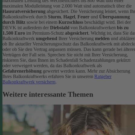
maximalen Leistung des Wechselrichters bis 800 Watt und einer
maximalen Modulleistung von 2.000 Watt sind automatisch über die
Hausratversicherung
abgesichert. Die Versicherung leistet, wenn Ih
Balkonkraftwerk durch
Sturm
,
Hagel
,
Feuer
und
Überspannung
durch Blitz
sowie bei einem
Kurzschluss
beschädigt wird. Bei der
DEVK ist außerdem der
Diebstahl
von Balkonkraftwerken
bis zu
1.500 Euro
im Premium-Schutz
abgesichert
.
Wichtig ist, dass Sie da
Balkonkraftwerk
umgehend
Ihrer Versicherung
melden
und abklären
ob Ihr aktueller Versicherungsschutz das Balkonkraftwerk mit abdeckt
oder ob Sie den Vertrag anpassen müssen. Das kann gerade bei ältere
Verträgen der Fall sein. Sprechen Sie nicht mit Ihrer Versicherung,
riskieren Sie, dass Ihnen im Schadenfall Schadenzahlungen gekürzt
oder verweigert werden, da das Balkonkraftwerk als
Gefahrenerhöhung
gewertet werden kann.
Mehr zur Absicherung
Ihres Balkonkraftwerks erfahren Sie in unserem
Ratgeber
Balkonkraftwerk versichern
.
Weitere interessante Themen