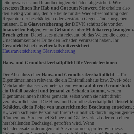
leitungswasser- und brandbedingten Schäden abgesichert.
Wir
ersetzen Ihnen Ihr Hab und Gut zum Neuwert
. Sie erhalten also
den Betrag von uns, den Sie heute für die Wiederbeschaffung oder
Reparatur der beschädigten oder zerstörten Gegenstände ausgeben
müssten.
Die
Glasversicherung
der DEVK schützt Sie vor den
finanziellen Folgen
, wenn
Gebäude- oder Mobiliarverglasungen 
Bruch gehen
. Dabei ist es nicht relevant, ob das Wetter, die eigene
Unachtsamkeit oder Dritte den Schaden verursacht haben. Ihr
Ceranfeld
ist bei uns
ebenfalls mitversichert
.
Hausratversicherung
Glasversicherung
Haus- und Grundbesitzerhaftpflicht für Vermieter:innen
Der Abschluss einer
Haus- und Grundbesitzerhaftpflicht
ist für
Eigentümer:innen relevant, die ein Einfamilienhaus bzw. Zwei- oder
Mehrfamilienhäuser vermieten, denn
wenn auf ihrem Grundstück
ein Unfall passiert und jemand zu Schaden kommt
, werden
Eigentümer:innen haftbar gemacht, selbst wenn sie nicht direkt
verantwortlich sind.
Die Haus- und Grundbesitzerhaftpflicht
leistet f
Schäden, die in Folge von unzureichender Beachtung entstehen
, 
B., wenn sich eine Person auf Ihrem Grundstück durch ungenügende
Räumen und Streuen bei Schnee und Glätte verletzt oder von einem
herabfallenden Dachziegel getroffen wird.
Wenn
Schadenersatzforderungen auf Sie zukommen, prüfen wir diese.
Unberechtigte Ansprüche wehren wir für Sie ab, notfalls auch vor