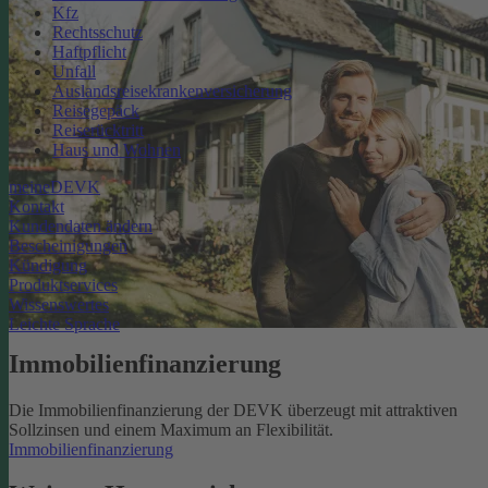
Kfz
Rechtsschutz
Haftpflicht
Unfall
Auslandsreisekrankenversicherung
Reisegepäck
Reiserücktritt
Haus und Wohnen
meineDEVK
Kontakt
Kundendaten ändern
Bescheinigungen
Kündigung
Produktservices
Wissenswertes
Leichte Sprache
Immobilienfinanzierung
Die Immobilienfinanzierung der DEVK überzeugt mit attraktiven
Sollzinsen und einem Maximum an Flexibilität.
Immobilienfinanzierung