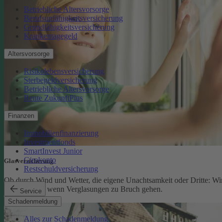
Betriebliche Altersvorsorge
Berufsunfähigkeitsversicherung
Grundfähigkeitsversicherung
Krankentagegeld
Altersvorsorge
Risikolebensversicherung
Sterbegeldversicherung
Betriebliche Altersvorsorge
Rente ZukunftPlus
Finanzen
Immobilienfinanzierung
Investmentfonds
SmartInvest Junior
Girokonto
Glasversicherung
Restschuldversicherung
Ob durch Wind und Wetter, die eigene Unachtsamkeit oder Dritte: Wi
schützen Sie, wenn Verglasungen zu Bruch gehen.
Service
Glasversicherung
Schadenmeldung
Alles zur Schadenmeldung