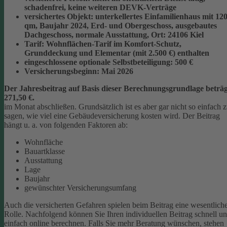
schadenfrei, keine weiteren DEVK-Verträge
versichertes Objekt:
unterkellertes Einfamilienhaus mit 12
qm, Baujahr 2024, Erd- und Obergeschoss, ausgebautes
Dachgeschoss, normale Ausstattung, Ort: 24106 Kiel
Tarif:
Wohnflächen-Tarif im Komfort-Schutz,
Grunddeckung und Elementar (mit 2.500 €) enthalten
eingeschlossene optionale Selbstbeteiligung:
500 €
Versicherungsbeginn:
Mai 2026
Der Jahresbeitrag auf Basis dieser Berechnungsgrundlage beträg
271,50 €.
im Monat abschließen.
Grundsätzlich ist es aber gar nicht so einfach 
sagen, wie viel eine Gebäudeversicherung kosten wird. Der Beitrag
hängt u. a. von folgenden Faktoren ab:
Wohnfläche
Bauartklasse
Ausstattung
Lage
Baujahr
gewünschter Versicherungsumfang
Auch die versicherten Gefahren spielen beim Beitrag eine wesentlich
Rolle. Nachfolgend können Sie Ihren individuellen Beitrag schnell u
einfach online berechnen. Falls Sie mehr Beratung wünschen, stehen