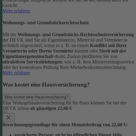
Gericht.
Mehr erfahren
Wohnungs- und Grundstücksrechtsschutz
Mit der
Wohnungs- und Grundstücks-Rechtsschutzversicherung
der DEVK sind Sie als Eigentümer:in, Mieter:in und Vermieter:in
rechtlich abgesichert, wenn es z. B. zu einem
Konflikt mit Ihrer
Vermieterin oder Ihrem Vermieter
kommt oder
Streit mit der
Eigentümergemeinschaft
droht.
Zudem profitieren Sie von
attraktiven Serviceleistungen
, wie z. B. dem Mustervertragsservice
oder der kostenlosen Prüfung Ihrer Mietnebenkostenabrechnung.
Mehr erfahren
Was kostet eine Hausversicherung?
Was kostet eine Hausversicherung?
Eine Wohngebäudeversicherung für Ihr Haus können Sie bei der
DEVK schon
ab günstigen 22,68 €
Berechnungsgrundlage für einen Monatsbeitrag von 22,68 €:
versicherte Person:
nicht im öffentlichen Dienst tätig,