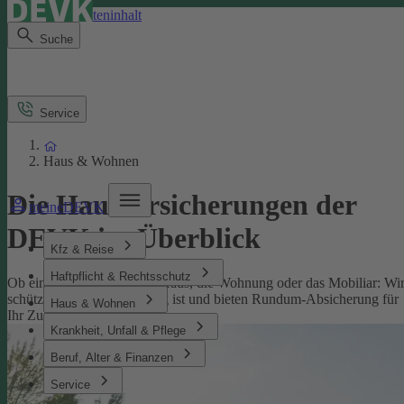
Direkt zum Seiteninhalt
Suche
Service
Haus & Wohnen
Die Hausversicherungen der
meineDEVK
DEVK im Überblick
Kfz & Reise
Haftpflicht & Rechtsschutz
Ob eine Versicherung fürs Haus, die Wohnung oder das Mobiliar: Wi
schützen, was Ihnen wichtig ist und bieten Rundum-Absicherung für
Haus & Wohnen
Ihr Zuhause.
Krankheit, Unfall & Pflege
Beruf, Alter & Finanzen
Service