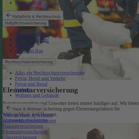
Reiserücktritt
Haftpflicht & Rechtsschutz
Haftpflichtversicherung
Privathaftpflicht
Dienst und Beruf
Tierhalter
Haus und Bau
Rechtsschutzversicherung
Alles zur Rechtsschutzversicherung
Privat, Beruf und Verkehr
Privat und Beruf
Elementarversicherung
Verkehr
Wohnen und Gebäude
Naturkatastrophen und Unwetter treten immer häufiger auf. Wir biete
eine zuverlässige Absicherung gegen Elementargefahren für
Haus & Wohnen
Wohngebäude und Hausrat.
Alles zu Haus & Wohnen
Elementarversicherung
Wohngebäudeversicherung
Hausratversicherung
Elementarversicherung
Glasversicherung