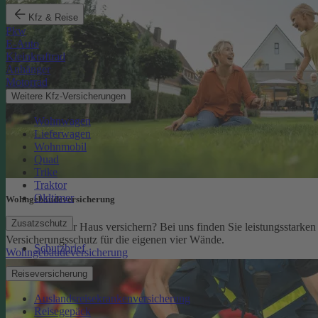
Kfz & Reise
Pkw
E-Auto
Kleinkraftrad
Anhänger
Motorrad
Weitere Kfz-Versicherungen
Wohnwagen
Lieferwagen
Wohnmobil
Quad
Trike
Traktor
Oldtimer
Wohngebäude­versicherung
Zusatzschutz
Sie möchten Ihr Haus versichern? Bei uns finden Sie leistungsstarken
Versicherungsschutz für die eigenen vier Wände.
Schutzbrief
Wohngebäudeversicherung
Reiseversicherung
Auslandsreisekrankenversicherung
Reisegepäck