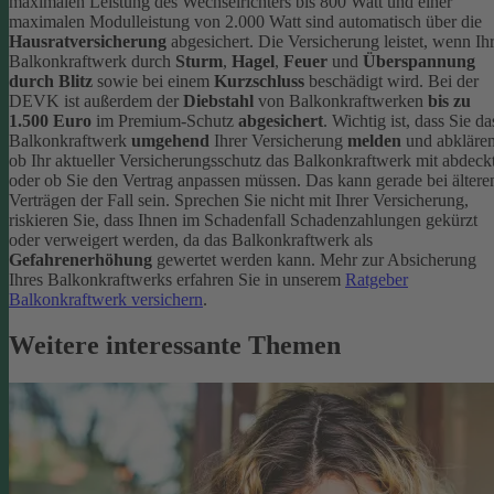
maximalen Leistung des Wechselrichters bis 800 Watt und einer
maximalen Modulleistung von 2.000 Watt sind automatisch über die
Hausratversicherung
abgesichert. Die Versicherung leistet, wenn Ih
Balkonkraftwerk durch
Sturm
,
Hagel
,
Feuer
und
Überspannung
durch Blitz
sowie bei einem
Kurzschluss
beschädigt wird. Bei der
DEVK ist außerdem der
Diebstahl
von Balkonkraftwerken
bis zu
1.500 Euro
im Premium-Schutz
abgesichert
.
Wichtig ist, dass Sie da
Balkonkraftwerk
umgehend
Ihrer Versicherung
melden
und abklären
ob Ihr aktueller Versicherungsschutz das Balkonkraftwerk mit abdeckt
oder ob Sie den Vertrag anpassen müssen. Das kann gerade bei ältere
Verträgen der Fall sein. Sprechen Sie nicht mit Ihrer Versicherung,
riskieren Sie, dass Ihnen im Schadenfall Schadenzahlungen gekürzt
oder verweigert werden, da das Balkonkraftwerk als
Gefahrenerhöhung
gewertet werden kann.
Mehr zur Absicherung
Ihres Balkonkraftwerks erfahren Sie in unserem
Ratgeber
Balkonkraftwerk versichern
.
Weitere interessante Themen