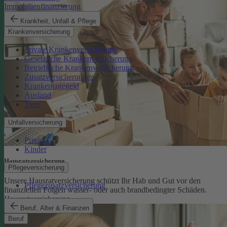
Immobilienfinanzierung
Krankheit, Unfall & Pflege
Krankenversicherung
Private Krankenversicherung
Gesetzliche Krankenversicherung
Betriebliche Krankenversicherung
Zusatzversicherungen
Krankentagegeld
Ausland
Tiere
Unfallversicherung
Privat
Kinder
Hausratversicherung
Pflegeversicherung
Unsere Hausratversicherung schützt Ihr Hab und Gut vor den
Pflegezusatzversicherung
finanziellen Folgen wasser- oder auch brandbedingter Schäden.
Hausratversicherung
Beruf, Alter & Finanzen
Beruf