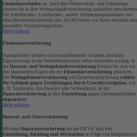
Elementarschäden
ab.
Auch Ihre Photovoltaik- und Solaranlage
können Sie in Ihre Wohngebäudeversicherung zusätzlich einschließen
Für Solarthermie-, Geothermie-, andere Wärmepumpenanlagen und
Mini-Blockheizkraftwerke (bis 20 kW) bieten wir Ihnen ebenfalls den
passenden Versicherungsschutz.
Mehr erfahren
Elementarversicherung
Naturgefahren können existenzgefährdende Schäden anrichten.
Eigenvorsorge ist für Immobilienbesitzer daher besonders wichtig. In
der
Hausrat- und Wohngebäudeversicherung
können Sie sich vor
den finanziellen Folgen mit der
Elementarversicherung
absichern.
Die
Wohngebäudeversicherung
mit Elementarabsicherung
schützt
Ihr Gebäude gegen Zerstörungen durch Unwetterereignisse
, wie
z. B. Starkregen, Hochwasser oder Schneedruck. In der
Hausratversicherung
ist Ihre
Einrichtung
gegen Elementarschäden
abgesichert
.
Mehr erfahren
Hausrat- und Glasversicherung
Mit einer
Hausratversicherung
bei der DEVK sind Ihre
Einrichtung, Kleidung und Wertsachen
in Folge von beispielweise