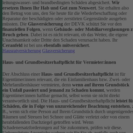
leitungswasser- und brandbedingten Schäden abgesichert.
Wir
ersetzen Ihnen Ihr Hab und Gut zum Neuwert
. Sie erhalten also
den Betrag von uns, den Sie heute für die Wiederbeschaffung oder
Reparatur der beschädigten oder zerstörten Gegenstände ausgeben
müssten.
Die
Glasversicherung
der DEVK schützt Sie vor den
finanziellen Folgen
, wenn
Gebäude- oder Mobiliarverglasungen 
Bruch gehen
. Dabei ist es nicht relevant, ob das Wetter, die eigene
Unachtsamkeit oder Dritte den Schaden verursacht haben. Ihr
Ceranfeld
ist bei uns
ebenfalls mitversichert
.
Hausratversicherung
Glasversicherung
Haus- und Grundbesitzerhaftpflicht für Vermieter:innen
Der Abschluss einer
Haus- und Grundbesitzerhaftpflicht
ist für
Eigentümer:innen relevant, die ein Einfamilienhaus bzw. Zwei- oder
Mehrfamilienhäuser vermieten, denn
wenn auf ihrem Grundstück
ein Unfall passiert und jemand zu Schaden kommt
, werden
Eigentümer:innen haftbar gemacht, selbst wenn sie nicht direkt
verantwortlich sind.
Die Haus- und Grundbesitzerhaftpflicht
leistet f
Schäden, die in Folge von unzureichender Beachtung entstehen
, 
B., wenn sich eine Person auf Ihrem Grundstück durch ungenügende
Räumen und Streuen bei Schnee und Glätte verletzt oder von einem
herabfallenden Dachziegel getroffen wird.
Wenn
Schadenersatzforderungen auf Sie zukommen, prüfen wir diese.
Unberechtigte Ansprüche wehren wir für Sie ab, notfalls auch vor