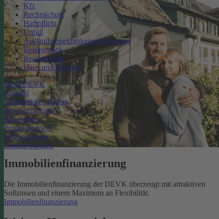
Kfz
Rechtsschutz
Haftpflicht
Unfall
Auslandsreisekrankenversicherung
Reisegepäck
Reiserücktritt
Haus und Wohnen
meineDEVK
Kontakt
Kundendaten ändern
Bescheinigungen
Kündigung
Produktservices
Wissenswertes
Leichte Sprache
Immobilienfinanzierung
Die Immobilienfinanzierung der DEVK überzeugt mit attraktiven
Sollzinsen und einem Maximum an Flexibilität.
Immobilienfinanzierung