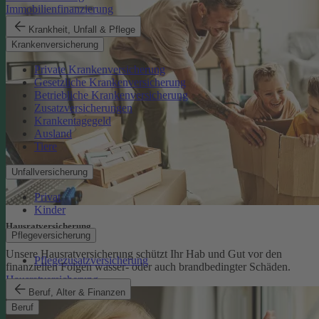
Immobilienfinanzierung
Krankheit, Unfall & Pflege
Krankenversicherung
Private Krankenversicherung
Gesetzliche Krankenversicherung
Betriebliche Krankenversicherung
Zusatzversicherungen
Krankentagegeld
Ausland
Tiere
Unfallversicherung
Privat
Kinder
Hausratversicherung
Pflegeversicherung
Unsere Hausratversicherung schützt Ihr Hab und Gut vor den
Pflegezusatzversicherung
finanziellen Folgen wasser- oder auch brandbedingter Schäden.
Hausratversicherung
Beruf, Alter & Finanzen
Beruf