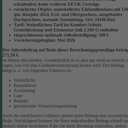
schadenfrei, keine weiteren DEVK-Verträge
versichertes Objekt:
unterkellertes Einfamilienhaus mit 12
qm, Baujahr 2024, Erd- und Obergeschoss, ausgebautes
Dachgeschoss, normale Ausstattung, Ort: 24106 Kiel
Tarif:
Wohnflächen-Tarif im Komfort-Schutz,
Grunddeckung und Elementar (mit 2.500 €) enthalten
eingeschlossene optionale Selbstbeteiligung:
500 €
Versicherungsbeginn:
Mai 2026
Der Jahresbeitrag auf Basis dieser Berechnungsgrundlage beträg
271,50 €.
im Monat abschließen.
Grundsätzlich ist es aber gar nicht so einfach 
sagen, wie viel eine Gebäudeversicherung kosten wird. Der Beitrag
hängt u. a. von folgenden Faktoren ab:
Wohnfläche
Bauartklasse
Ausstattung
Lage
Baujahr
gewünschter Versicherungsumfang
Auch die versicherten Gefahren spielen beim Beitrag eine wesentlich
Rolle. Nachfolgend können Sie Ihren individuellen Beitrag schnell u
einfach online berechnen. Falls Sie mehr Beratung wünschen, stehen