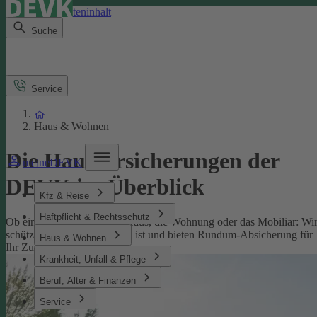
Direkt zum Seiteninhalt
Suche
Service
Haus & Wohnen
Die Hausversicherungen der
meineDEVK
DEVK im Überblick
Kfz & Reise
Haftpflicht & Rechtsschutz
Ob eine Versicherung fürs Haus, die Wohnung oder das Mobiliar: Wi
schützen, was Ihnen wichtig ist und bieten Rundum-Absicherung für
Haus & Wohnen
Ihr Zuhause.
Krankheit, Unfall & Pflege
Beruf, Alter & Finanzen
Service