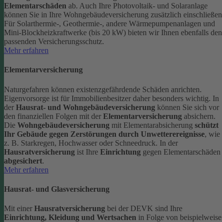
Elementarschäden
ab.
Auch Ihre Photovoltaik- und Solaranlage
können Sie in Ihre Wohngebäudeversicherung zusätzlich einschließen
Für Solarthermie-, Geothermie-, andere Wärmepumpenanlagen und
Mini-Blockheizkraftwerke (bis 20 kW) bieten wir Ihnen ebenfalls den
passenden Versicherungsschutz.
Mehr erfahren
Elementarversicherung
Naturgefahren können existenzgefährdende Schäden anrichten.
Eigenvorsorge ist für Immobilienbesitzer daher besonders wichtig. In
der
Hausrat- und Wohngebäudeversicherung
können Sie sich vor
den finanziellen Folgen mit der
Elementarversicherung
absichern.
Die
Wohngebäudeversicherung
mit Elementarabsicherung
schützt
Ihr Gebäude gegen Zerstörungen durch Unwetterereignisse
, wie
z. B. Starkregen, Hochwasser oder Schneedruck. In der
Hausratversicherung
ist Ihre
Einrichtung
gegen Elementarschäden
abgesichert
.
Mehr erfahren
Hausrat- und Glasversicherung
Mit einer
Hausratversicherung
bei der DEVK sind Ihre
Einrichtung, Kleidung und Wertsachen
in Folge von beispielweise