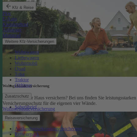
Kfz & Reise
Pkw
E-Auto
Kleinkraftrad
Anhänger
Motorrad
Weitere Kfz-Versicherungen
Wohnwagen
Lieferwagen
Wohnmobil
Quad
Trike
Traktor
Oldtimer
Wohngebäude­versicherung
Zusatzschutz
Sie möchten Ihr Haus versichern? Bei uns finden Sie leistungsstarken
Versicherungsschutz für die eigenen vier Wände.
Schutzbrief
Wohngebäudeversicherung
Reiseversicherung
Auslandsreisekrankenversicherung
Reisegepäck