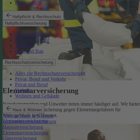
Reiserücktritt
Haftpflicht & Rechtsschutz
Haftpflichtversicherung
Privathaftpflicht
Dienst und Beruf
Tierhalter
Haus und Bau
Rechtsschutzversicherung
Alles zur Rechtsschutzversicherung
Privat, Beruf und Verkehr
Privat und Beruf
Elementarversicherung
Verkehr
Wohnen und Gebäude
Naturkatastrophen und Unwetter treten immer häufiger auf. Wir biete
eine zuverlässige Absicherung gegen Elementargefahren für
Haus & Wohnen
Wohngebäude und Hausrat.
Alles zu Haus & Wohnen
Elementarversicherung
Wohngebäudeversicherung
Hausratversicherung
Elementarversicherung
Glasversicherung