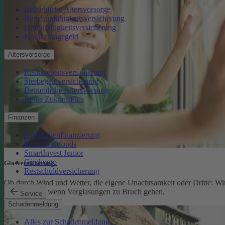
Betriebliche Altersvorsorge
Berufsunfähigkeitsversicherung
Grundfähigkeitsversicherung
Krankentagegeld
Altersvorsorge
Risikolebensversicherung
Sterbegeldversicherung
Betriebliche Altersvorsorge
Rente ZukunftPlus
Finanzen
Immobilienfinanzierung
Investmentfonds
SmartInvest Junior
Girokonto
Glasversicherung
Restschuldversicherung
Ob durch Wind und Wetter, die eigene Unachtsamkeit oder Dritte: Wi
schützen Sie, wenn Verglasungen zu Bruch gehen.
Service
Glasversicherung
Schadenmeldung
Alles zur Schadenmeldung