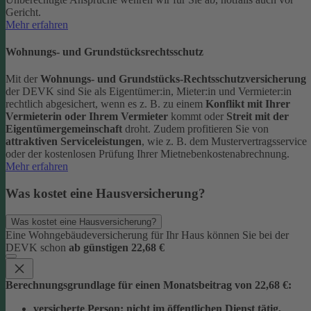
Gericht.
Mehr erfahren
Wohnungs- und Grundstücksrechtsschutz
Mit der
Wohnungs- und Grundstücks-Rechtsschutzversicherung
der DEVK sind Sie als Eigentümer:in, Mieter:in und Vermieter:in
rechtlich abgesichert, wenn es z. B. zu einem
Konflikt mit Ihrer
Vermieterin oder Ihrem Vermieter
kommt oder
Streit mit der
Eigentümergemeinschaft
droht.
Zudem profitieren Sie von
attraktiven Serviceleistungen
, wie z. B. dem Mustervertragsservice
oder der kostenlosen Prüfung Ihrer Mietnebenkostenabrechnung.
Mehr erfahren
Was kostet eine Hausversicherung?
Was kostet eine Hausversicherung?
Eine Wohngebäudeversicherung für Ihr Haus können Sie bei der
DEVK schon
ab günstigen 22,68 €
Berechnungsgrundlage für einen Monatsbeitrag von 22,68 €:
versicherte Person:
nicht im öffentlichen Dienst tätig,