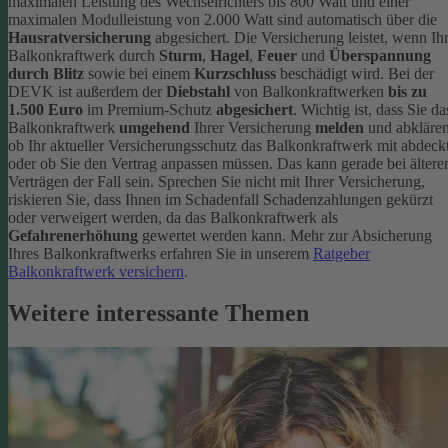
maximalen Leistung des Wechselrichters bis 800 Watt und einer
maximalen Modulleistung von 2.000 Watt sind automatisch über die
Hausratversicherung
abgesichert. Die Versicherung leistet, wenn Ih
Balkonkraftwerk durch
Sturm
,
Hagel
,
Feuer
und
Überspannung
durch Blitz
sowie bei einem
Kurzschluss
beschädigt wird. Bei der
DEVK ist außerdem der
Diebstahl
von Balkonkraftwerken
bis zu
1.500 Euro
im Premium-Schutz
abgesichert
.
Wichtig ist, dass Sie da
Balkonkraftwerk
umgehend
Ihrer Versicherung
melden
und abklären
ob Ihr aktueller Versicherungsschutz das Balkonkraftwerk mit abdeckt
oder ob Sie den Vertrag anpassen müssen. Das kann gerade bei ältere
Verträgen der Fall sein. Sprechen Sie nicht mit Ihrer Versicherung,
riskieren Sie, dass Ihnen im Schadenfall Schadenzahlungen gekürzt
oder verweigert werden, da das Balkonkraftwerk als
Gefahrenerhöhung
gewertet werden kann.
Mehr zur Absicherung
Ihres Balkonkraftwerks erfahren Sie in unserem
Ratgeber
Balkonkraftwerk versichern
.
Weitere interessante Themen