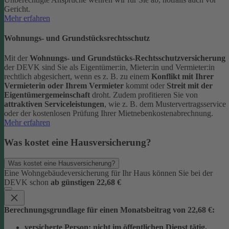
Gericht.
Mehr erfahren
Wohnungs- und Grundstücksrechtsschutz
Mit der
Wohnungs- und Grundstücks-Rechtsschutzversicherung
der DEVK sind Sie als Eigentümer:in, Mieter:in und Vermieter:in
rechtlich abgesichert, wenn es z. B. zu einem
Konflikt mit Ihrer
Vermieterin oder Ihrem Vermieter
kommt oder
Streit mit der
Eigentümergemeinschaft
droht.
Zudem profitieren Sie von
attraktiven Serviceleistungen
, wie z. B. dem Mustervertragsservice
oder der kostenlosen Prüfung Ihrer Mietnebenkostenabrechnung.
Mehr erfahren
Was kostet eine Hausversicherung?
Was kostet eine Hausversicherung?
Eine Wohngebäudeversicherung für Ihr Haus können Sie bei der
DEVK schon
ab günstigen 22,68 €
Berechnungsgrundlage für einen Monatsbeitrag von 22,68 €:
versicherte Person:
nicht im öffentlichen Dienst tätig,