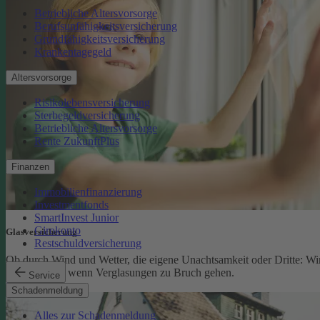
Betriebliche Altersvorsorge
Berufsunfähigkeitsversicherung
Grundfähigkeitsversicherung
Krankentagegeld
Altersvorsorge
Risikolebensversicherung
Sterbegeldversicherung
Betriebliche Altersvorsorge
Rente ZukunftPlus
Finanzen
Immobilienfinanzierung
Investmentfonds
SmartInvest Junior
Girokonto
Glasversicherung
Restschuldversicherung
Ob durch Wind und Wetter, die eigene Unachtsamkeit oder Dritte: Wi
schützen Sie, wenn Verglasungen zu Bruch gehen.
Service
Glasversicherung
Schadenmeldung
Alles zur Schadenmeldung