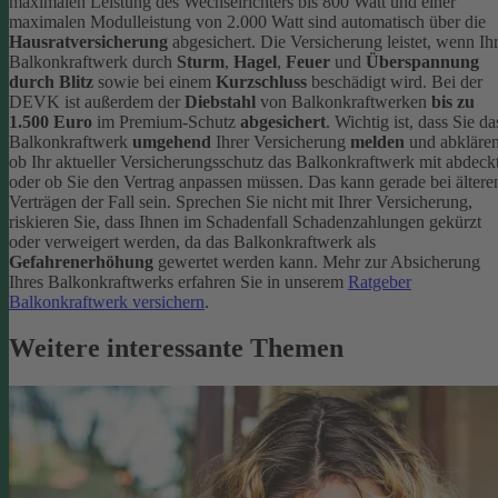
maximalen Leistung des Wechselrichters bis 800 Watt und einer
maximalen Modulleistung von 2.000 Watt sind automatisch über die
Hausratversicherung
abgesichert. Die Versicherung leistet, wenn Ih
Balkonkraftwerk durch
Sturm
,
Hagel
,
Feuer
und
Überspannung
durch Blitz
sowie bei einem
Kurzschluss
beschädigt wird. Bei der
DEVK ist außerdem der
Diebstahl
von Balkonkraftwerken
bis zu
1.500 Euro
im Premium-Schutz
abgesichert
.
Wichtig ist, dass Sie da
Balkonkraftwerk
umgehend
Ihrer Versicherung
melden
und abklären
ob Ihr aktueller Versicherungsschutz das Balkonkraftwerk mit abdeckt
oder ob Sie den Vertrag anpassen müssen. Das kann gerade bei ältere
Verträgen der Fall sein. Sprechen Sie nicht mit Ihrer Versicherung,
riskieren Sie, dass Ihnen im Schadenfall Schadenzahlungen gekürzt
oder verweigert werden, da das Balkonkraftwerk als
Gefahrenerhöhung
gewertet werden kann.
Mehr zur Absicherung
Ihres Balkonkraftwerks erfahren Sie in unserem
Ratgeber
Balkonkraftwerk versichern
.
Weitere interessante Themen