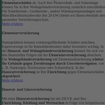
Elementarschäden
ab.
Auch Ihre Photovoltaik- und Solaranlage
können Sie in Ihre Wohngebäudeversicherung zusätzlich einschließen
Für Solarthermie-, Geothermie-, andere Wärmepumpenanlagen und
Mini-Blockheizkraftwerke (bis 20 kW) bieten wir Ihnen ebenfalls den
passenden Versicherungsschutz.
Mehr erfahren
Elementarversicherung
Naturgefahren können existenzgefährdende Schäden anrichten.
Eigenvorsorge ist für Immobilienbesitzer daher besonders wichtig. In
der
Hausrat- und Wohngebäudeversicherung
können Sie sich vor
den finanziellen Folgen mit der
Elementarversicherung
absichern.
Die
Wohngebäudeversicherung
mit Elementarabsicherung
schützt
Ihr Gebäude gegen Zerstörungen durch Unwetterereignisse
, wie
z. B. Starkregen, Hochwasser oder Schneedruck. In der
Hausratversicherung
ist Ihre
Einrichtung
gegen Elementarschäden
abgesichert
.
Mehr erfahren
Hausrat- und Glasversicherung
Mit einer
Hausratversicherung
bei der DEVK sind Ihre
Einrichtung, Kleidung und Wertsachen
in Folge von beispielweise