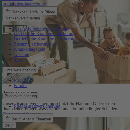
Immobilienfinanzierung
Krankheit, Unfall & Pflege
Krankenversicherung
Private Krankenversicherung
Gesetzliche Krankenversicherung
Betriebliche Krankenversicherung
Zusatzversicherungen
Krankentagegeld
Ausland
Tiere
Unfallversicherung
Privat
Kinder
Hausratversicherung
Pflegeversicherung
Unsere Hausratversicherung schützt Ihr Hab und Gut vor den
Pflegezusatzversicherung
finanziellen Folgen wasser- oder auch brandbedingter Schäden.
Hausratversicherung
Beruf, Alter & Finanzen
Beruf