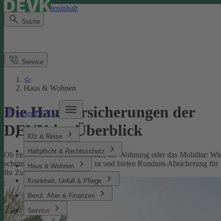
Direkt zum Seiteninhalt
Suche
Service
Haus & Wohnen
Die Hausversicherungen der
meineDEVK
DEVK im Überblick
Kfz & Reise
Haftpflicht & Rechtsschutz
Ob eine Versicherung fürs Haus, die Wohnung oder das Mobiliar: Wi
schützen, was Ihnen wichtig ist und bieten Rundum-Absicherung für
Haus & Wohnen
Ihr Zuhause.
Krankheit, Unfall & Pflege
Beruf, Alter & Finanzen
Service