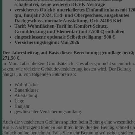
schadenfrei, keine weiteren DEVK-Verträge
versichertes Objekt:
unterkellertes Einfamilienhaus mit 12
qm, Baujahr 2024, Erd- und Obergeschoss, ausgebautes
Dachgeschoss, normale Ausstattung, Ort: 24106 Kiel
Tarif:
Wohnflächen-Tarif im Komfort-Schutz,
Grunddeckung und Elementar (mit 2.500 €) enthalten
eingeschlossene optionale Selbstbeteiligung:
500 €
Versicherungsbeginn:
Mai 2026
Der Jahresbeitrag auf Basis dieser Berechnungsgrundlage beträg
271,50 €.
im Monat abschließen.
Grundsätzlich ist es aber gar nicht so einfach 
sagen, wie viel eine Gebäudeversicherung kosten wird. Der Beitrag
hängt u. a. von folgenden Faktoren ab:
Wohnfläche
Bauartklasse
Ausstattung
Lage
Baujahr
gewünschter Versicherungsumfang
Auch die versicherten Gefahren spielen beim Beitrag eine wesentlich
Rolle. Nachfolgend können Sie Ihren individuellen Beitrag schnell u
einfach online berechnen. Falls Sie mehr Beratung wünschen, stehen