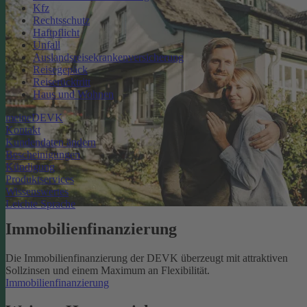
Kfz
Rechtsschutz
Haftpflicht
Unfall
Auslandsreisekrankenversicherung
Reisegepäck
Reiserücktritt
Haus und Wohnen
meineDEVK
Kontakt
Kundendaten ändern
Bescheinigungen
Kündigung
Produktservices
Wissenswertes
Leichte Sprache
Immobilienfinanzierung
Die Immobilienfinanzierung der DEVK überzeugt mit attraktiven
Sollzinsen und einem Maximum an Flexibilität.
Immobilienfinanzierung