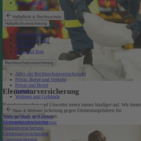
Reiserücktritt
Haftpflicht & Rechtsschutz
Haftpflichtversicherung
Privathaftpflicht
Dienst und Beruf
Tierhalter
Haus und Bau
Rechtsschutzversicherung
Alles zur Rechtsschutzversicherung
Privat, Beruf und Verkehr
Privat und Beruf
Elementarversicherung
Verkehr
Wohnen und Gebäude
Naturkatastrophen und Unwetter treten immer häufiger auf. Wir biete
eine zuverlässige Absicherung gegen Elementargefahren für
Haus & Wohnen
Wohngebäude und Hausrat.
Alles zu Haus & Wohnen
Elementarversicherung
Wohngebäudeversicherung
Hausratversicherung
Elementarversicherung
Glasversicherung