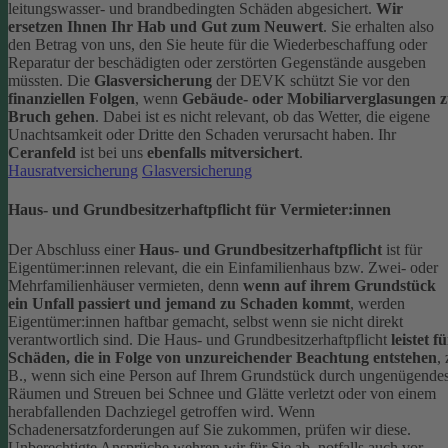
leitungswasser- und brandbedingten Schäden abgesichert.
Wir
ersetzen Ihnen Ihr Hab und Gut zum Neuwert
. Sie erhalten also
den Betrag von uns, den Sie heute für die Wiederbeschaffung oder
Reparatur der beschädigten oder zerstörten Gegenstände ausgeben
müssten.
Die
Glasversicherung
der DEVK schützt Sie vor den
finanziellen Folgen
, wenn
Gebäude- oder Mobiliarverglasungen 
Bruch gehen
. Dabei ist es nicht relevant, ob das Wetter, die eigene
Unachtsamkeit oder Dritte den Schaden verursacht haben. Ihr
Ceranfeld
ist bei uns
ebenfalls mitversichert
.
Hausratversicherung
Glasversicherung
Haus- und Grundbesitzerhaftpflicht für Vermieter:innen
Der Abschluss einer
Haus- und Grundbesitzerhaftpflicht
ist für
Eigentümer:innen relevant, die ein Einfamilienhaus bzw. Zwei- oder
Mehrfamilienhäuser vermieten, denn
wenn auf ihrem Grundstück
ein Unfall passiert und jemand zu Schaden kommt
, werden
Eigentümer:innen haftbar gemacht, selbst wenn sie nicht direkt
verantwortlich sind.
Die Haus- und Grundbesitzerhaftpflicht
leistet f
Schäden, die in Folge von unzureichender Beachtung entstehen
, 
B., wenn sich eine Person auf Ihrem Grundstück durch ungenügende
Räumen und Streuen bei Schnee und Glätte verletzt oder von einem
herabfallenden Dachziegel getroffen wird.
Wenn
Schadenersatzforderungen auf Sie zukommen, prüfen wir diese.
Unberechtigte Ansprüche wehren wir für Sie ab, notfalls auch vor