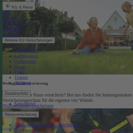
Kfz & Reise
Pkw
E-Auto
Kleinkraftrad
Anhänger
Motorrad
Weitere Kfz-Versicherungen
Wohnwagen
Lieferwagen
Wohnmobil
Quad
Trike
Traktor
Oldtimer
Wohngebäude­versicherung
Zusatzschutz
Sie möchten Ihr Haus versichern? Bei uns finden Sie leistungsstarken
Versicherungsschutz für die eigenen vier Wände.
Schutzbrief
Wohngebäudeversicherung
Reiseversicherung
Auslandsreisekrankenversicherung
Reisegepäck