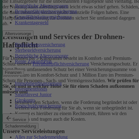
die Einsatzgebiete für die unbemannten Flugobjekte sind vielfältig.
Be
Betriebliche Altersvorsorge
der Nutzung kann allerdings auch leicht etwas schief gehen. Schäden,
Berufsunfähigkeitsversicherung
die dann entstehen, können große finanzielle Folgen haben. Eine
Grundfähigkeitsversicherung
Haftpflichtversicherung für Drohnen sichert Sie umfassend dagegen
Krankentagegeld
ab.
Altersvorsorge
Leistungen und Services der Drohnen-
Haftpflicht
Risikolebensversicherung
Sterbegeldversicherung
Betriebliche Altersvorsorge
Für Drohnen bis 5 Kilogramm besteht im Komfort- und Premium-
Rente ZukunftPlus
Schutz unserer
Privathaftpflichtversicherung
Versicherungsschutz. Er
bietet Ihnen umfassenden Schutz bei einer Versicherungssumme von
Finanzen
500.000 Euro im Komfort-Schutz und 1 Million Euro im Premium-
Schutz für Personen-, Sach- und Vermögensschäden.
Wir prüfen für
Immobilienfinanzierung
Sie, ob und in welcher Höhe Sie für einen Schaden aufkommen
Investmentfonds
müssen und
SmartInvest Junior
Girokonto
bezahlen den Schaden, wenn die Forderung begründet ist oder
Restschuldversicherung
wehren eine Forderung für Sie ab, wenn sie unbegründet ist.
Kommt es hierüber zu einem Rechtsstreit, führen wir den
Prozess und tragen auch die Kosten.
Service
Schadenmeldung
Unsere Serviceleistungen
Alles zur Schadenmeldung