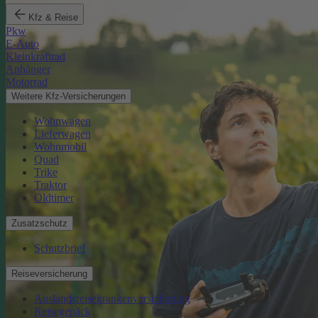
Kfz & Reise
Pkw
E-Auto
Kleinkraftrad
Anhänger
Motorrad
Weitere Kfz-Versicherungen
Wohnwagen
Lieferwagen
Wohnmobil
Quad
Trike
Traktor
Oldtimer
Zusatzschutz
Schutzbrief
Reiseversicherung
Auslandsreisekrankenversicherung
Reisegepäck