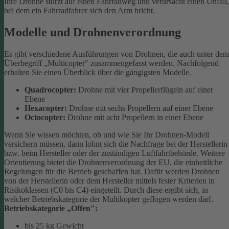
Ihre Drohne stürzt auf einen Fahrradweg und verursacht einen Unfall,
bei dem ein Fahrradfahrer sich den Arm bricht.
Modelle und Drohnenverordnung
Es gibt verschiedene Ausführungen von Drohnen, die auch unter dem
Überbegriff „Multicopter" zusammengefasst werden. Nachfolgend
erhalten Sie einen Überblick über die gängigsten Modelle.
Quadrocopter:
Drohne mit vier Propellerflügeln auf einer
Ebene
Hexacopter:
Drohne mit sechs Propellern auf einer Ebene
Octocopter:
Drohne mit acht Propellern in einer Ebene
Wenn Sie wissen möchten, ob und wie Sie Ihr Drohnen-Modell
versichern müssen, dann lohnt sich die Nachfrage bei der Herstellerin
bzw. beim Hersteller oder der zuständigen Luftfahrtbehörde.
Weitere
Orientierung bietet die Drohnenverordnung der EU, die einheitliche
Regelungen für die Betrieb geschaffen hat. Dafür werden Drohnen
von der Herstellerin oder dem Hersteller mittels fester Kriterien in
Risikoklassen (C0 bis C4) eingeteilt. Durch diese ergibt sich, in
welcher Betriebskategorie der Multikopter geflogen werden darf.
Betriebskategorie „Offen":
bis 25 kg Gewicht