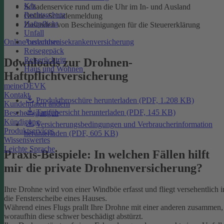
Kfz
Schadenservice rund um die Uhr im In- und Ausland
Rechtsschutz
Online-Schadenmeldung
Haftpflicht
Zusenden von Bescheinigungen für die Steuererklärung
Unfall
Online berechnen
Auslandsreisekrankenversicherung
Reisegepäck
Reiserücktritt
Downloads zur Drohnen-
Haus und Wohnen
Haftpflichtversicherung
meineDEVK
Kontakt
Produktbroschüre herunterladen (PDF, 1.208 KB)
Kundendaten ändern
Tarifübersicht herunterladen (PDF, 145 KB)
Bescheinigungen
Kündigung
Versicherungsbedingungen und Verbraucherinformation
Produktservices
herunterladen (PDF, 605 KB)
Wissenswertes
Leichte Sprache
Praxis-Beispiele: In welchen Fällen hilft
mir die private Drohnenversicherung?
Ihre Drohne wird von einer Windböe erfasst und fliegt versehentlich i
die Fensterscheibe eines Hauses.
Während eines Flugs prallt Ihre Drohne mit einer anderen zusammen,
woraufhin diese schwer beschädigt abstürzt.