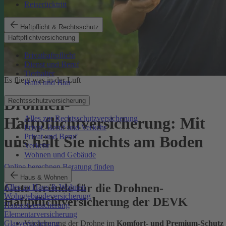
Reiserücktritt
Haftpflicht & Rechtsschutz
Haftpflichtversicherung
Privathaftpflicht
Dienst und Beruf
Tierhalter
Es fliegt was in der Luft
Haus und Bau
Drohnen-
Rechtsschutzversicherung
Alles zur Rechtsschutzversicherung
Haftpflichtversicherung: Mit
Privat, Beruf und Verkehr
Privat und Beruf
uns hält Sie nichts am Boden
Verkehr
Wohnen und Gebäude
Online berechnen
Beratung finden
Haus & Wohnen
Gute Gründe für die Drohnen-
Alles zu Haus & Wohnen
Wohngebäudeversicherung
Haftpflichtversicherung der DEVK
Hausratversicherung
Elementarversicherung
Versicherung der Drohne im
Komfort- und
Premium-Schutz
Glasversicherung