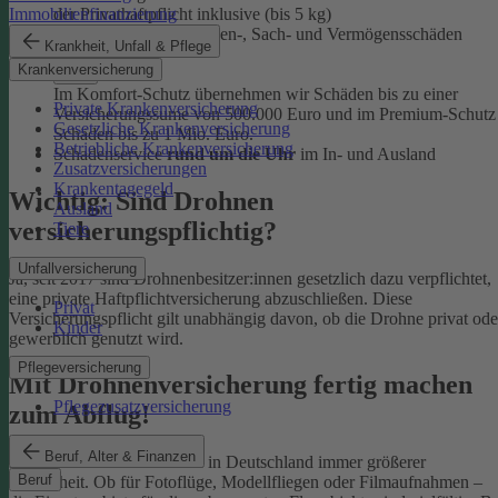
der Privathaftpflicht inklusive (bis 5 kg)
Immobilienfinanzierung
Übernahme
für Personen-, Sach- und Vermögensschäden
Krankheit, Unfall & Pflege
Krankenversicherung
Im Komfort-Schutz übernehmen wir Schäden bis zu einer
Private Krankenversicherung
Versicherungssume von 500.000 Euro und im Premium-Schutz
Gesetzliche Krankenversicherung
Schäden bis zu 1 Mio. Euro.
Betriebliche Krankenversicherung
Schadenservice
rund um die Uhr
im In- und Ausland
Zusatzversicherungen
Krankentagegeld
Wichtig: Sind Drohnen
Ausland
versicherungspflichtig?
Tiere
Unfallversicherung
Ja, seit 2017 sind Drohnenbesitzer:innen gesetzlich dazu verpflichtet,
eine private Haftpflichtversicherung abzuschließen. Diese
Privat
Versicherungspflicht gilt unabhängig davon, ob die Drohne privat ode
Kinder
gewerblich genutzt wird.
Pflegeversicherung
Mit Drohnenversicherung fertig machen
Pflegezusatzversicherung
zum Abflug!
Beruf, Alter & Finanzen
Drohnen erfreuen sich auch in Deutschland immer größerer
Beruf
Beliebtheit. Ob für Fotoflüge, Modellfliegen oder Filmaufnahmen –