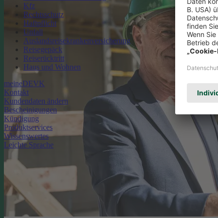
Kfz
Rechtsschutz
Haftpflicht
Unfall
Auslandsreisekrankenversicherung
Reisegepäck
Reiserücktritt
Haus und Wohnen
meineDEVK
Kontakt
Kundendaten ändern
Bescheinigungen
Kündigung
Produktservices
Wissenswertes
Leichte Sprache