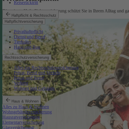
Reiserücktritt
Die private Haftpflichtversicherung schützt Sie in Ihrem Alltag und 
Haftpflicht & Rechtsschutz
Mehr erfahren
Haftpflichtversicherung
Privathaftpflicht
Dienst und Beruf
Tierhalter
Haus und Bau
Rechtsschutzversicherung
Alles zur Rechtsschutzversicherung
Privat, Beruf und Verkehr
Privat und Beruf
Verkehr
Wohnen und Gebäude
Haus & Wohnen
Alles zu Haus & Wohnen
Wohngebäudeversicherung
Hausratversicherung
Elementarversicherung
Glasversicherung