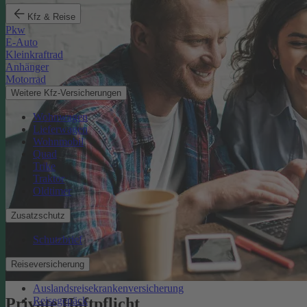
Kfz & Reise
Pkw
E-Auto
Kleinkraftrad
Anhänger
Motorrad
Weitere Kfz-Versicherungen
Wohnwagen
Lieferwagen
Wohnmobil
Quad
Trike
Traktor
Oldtimer
Zusatzschutz
Schutzbrief
Reiseversicherung
Auslandsreisekrankenversicherung
Reisegepäck
Private Haftpflicht