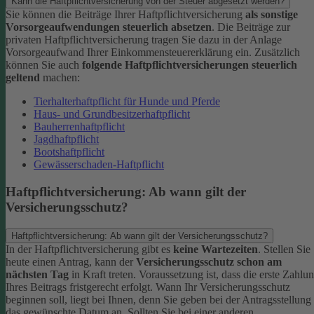
Kann die Haftpflichtversicherung von der Steuer abgesetzt werden?
Sie können die Beiträge Ihrer Haftpflichtversicherung
als sonstige
Vorsorgeaufwendungen steuerlich absetzen
. Die Beiträge zur
privaten Haftpflichtversicherung tragen Sie dazu in der Anlage
Vorsorgeaufwand Ihrer Einkommensteuererklärung ein. Zusätzlich
können Sie auch
folgende Haftpflichtversicherungen steuerlich
geltend
machen:
Tierhalterhaftpflicht für Hunde und Pferde
Haus- und Grundbesitzerhaftpflicht
Bauherrenhaftpflicht
Jagdhaftpflicht
Bootshaftpflicht
Gewässerschaden-Haftpflicht
Haftpflichtversicherung: Ab wann gilt der
Versicherungsschutz?
Haftpflichtversicherung: Ab wann gilt der Versicherungsschutz?
In der Haftpflichtversicherung gibt es
keine Wartezeiten
. Stellen Sie
heute einen Antrag, kann der
Versicherungsschutz schon am
nächsten Tag
in Kraft treten. Voraussetzung ist, dass die erste Zahlu
Ihres Beitrags fristgerecht erfolgt.
Wann Ihr Versicherungsschutz
beginnen soll, liegt bei Ihnen, denn Sie geben bei der Antragsstellung
das gewünschte Datum an.
Sollten Sie bei einer anderen