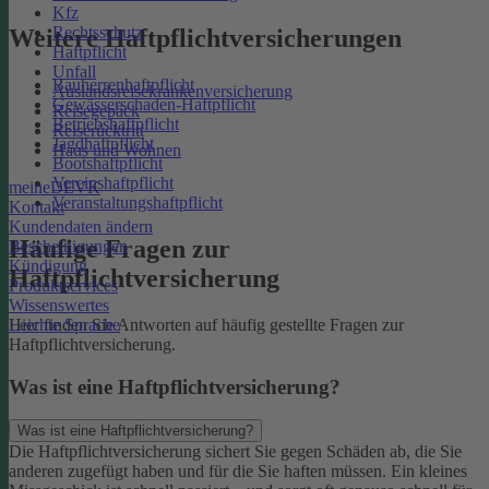
Kfz
Rechtsschutz
Weitere Haftpflichtversicherungen
Haftpflicht
Unfall
Bauherrenhaftpflicht
Auslandsreisekrankenversicherung
Gewässerschaden-Haftpflicht
Reisegepäck
Betriebshaftpflicht
Reiserücktritt
Jagdhaftpflicht
Haus und Wohnen
Bootshaftpflicht
Vereinshaftpflicht
meineDEVK
Veranstaltungshaftpflicht
Kontakt
Kundendaten ändern
Häufige Fragen zur
Bescheinigungen
Kündigung
Haftpflichtversicherung
Produktservices
Wissenswertes
Leichte Sprache
Hier finden Sie Antworten auf häufig gestellte Fragen zur
Haftpflichtversicherung.
Was ist eine Haftpflichtversicherung?
Was ist eine Haftpflichtversicherung?
Die Haftpflichtversicherung sichert Sie gegen Schäden ab, die Sie
anderen zugefügt haben und für die Sie haften müssen. Ein kleines