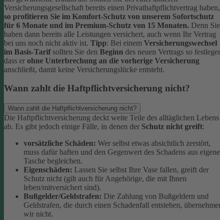
Versicherungsgesellschaft bereits einen Privathaftpflichtvertrag haben,
so profitieren Sie im Komfort-Schutz von unserem Sofortschutz
für 6 Monate und im Premium-Schutz von 15 Monaten.
Denn Sie
haben dann bereits alle Leistungen versichert, auch wenn Ihr Vertrag
bei uns noch nicht aktiv ist.
Tipp
:
Bei einem
Versicherungswechsel
im Basis-Tarif
sollten Sie den
Beginn
des neuen Vertrags so festlege
dass er
ohne Unterbrechung an die vorherige Versicherung
anschließt, damit keine Versicherungslücke entsteht.
Wann zahlt die Haftpflichtversicherung nicht?
Wann zahlt die Haftpflichtversicherung nicht?
Die Haftpflichtversicherung deckt weite Teile des alltäglichen Lebens
ab. Es gibt jedoch einige Fälle, in denen der
Schutz nicht greift
:
vorsätzliche Schäden:
Wer selbst etwas absichtlich zerstört,
muss dafür haften und den Gegenwert des Schadens aus eigene
Tasche begleichen.
Eigenschäden:
Lassen Sie selbst Ihre Vase fallen, greift der
Schutz nicht (gilt auch für Angehörige, die mit Ihnen
leben/mitversichert sind).
Bußgelder/Geldstrafen:
Die Zahlung von Bußgeldern und
Geldstrafen, die durch einen Schadenfall entstehen, übernehme
wir nicht.