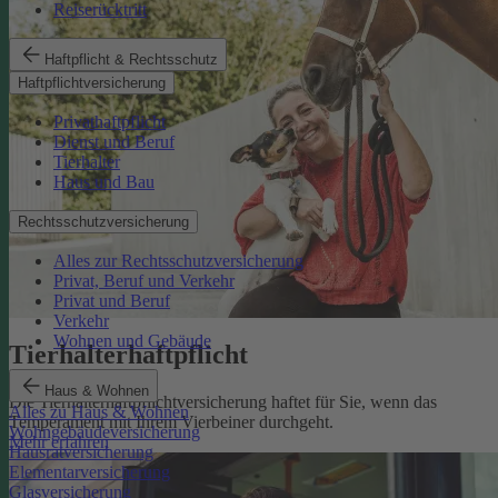
Reiserücktritt
Haftpflicht & Rechtsschutz
Haftpflichtversicherung
Privathaftpflicht
Dienst und Beruf
Tierhalter
Haus und Bau
Rechtsschutzversicherung
Alles zur Rechtsschutzversicherung
Privat, Beruf und Verkehr
Privat und Beruf
Verkehr
Wohnen und Gebäude
Tierhalterhaftpflicht
Haus & Wohnen
Die Tierhalterhaftpflichtversicherung haftet für Sie, wenn das
Alles zu Haus & Wohnen
Temperament mit Ihrem Vierbeiner durchgeht.
Wohngebäudeversicherung
Mehr erfahren
Hausratversicherung
Elementarversicherung
Glasversicherung