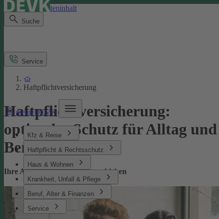
Direkt zum Seiteninhalt
Suche
Service
Haftpflichtversicherung
Haftpflichtversicherung:
meineDEVK
optimaler Schutz für Alltag und
Kfz & Reise
Beruf
Haftpflicht & Rechtsschutz
Haus & Wohnen
Ihre Absicherung bei Missgeschicken
Krankheit, Unfall & Pflege
Beruf, Alter & Finanzen
Service