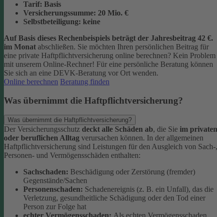
Tarif:
Basis
Versicherungssumme:
20
Mio. €
Selbstbeteiligung:
keine
Auf Basis dieses Rechenbeispiels beträgt der
Jahresbeitrag 42 €
.
im Monat
abschließen.
Sie möchten Ihren persönlichen Beitrag für
eine private Haftpflichtversicherung online berechnen? Kein Problem
mit unserem Online-Rechner! Für eine persönliche Beratung können
Sie sich an eine DEVK-Beratung vor Ort wenden.
Online berechnen
Beratung finden
Was übernimmt die Haftpflichtversicherung?
Was übernimmt die Haftpflichtversicherung?
Der Versicherungsschutz
deckt alle Schäden ab
, die Sie
im private
oder beruflichen Alltag
verursachen können. In der allgemeinen
Haftpflichtversicherung sind Leistungen für den Ausgleich von Sach-
Personen- und Vermögensschäden enthalten:
Sachschaden:
Beschädigung oder Zerstörung (fremder)
Gegenstände/Sachen
Personenschaden:
Schadenereignis (z. B. ein Unfall), das die
Verletzung, gesundheitliche Schädigung oder den Tod einer
Person zur Folge hat
echter Vermögensschaden:
Als echten Vermögensschaden