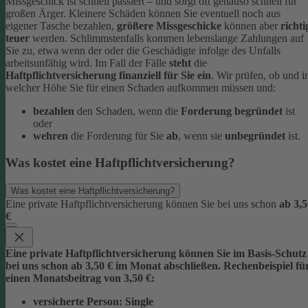
Missgeschick ist schnell passiert – und sorgt oft genauso schnell für
großen Ärger. Kleinere Schäden können Sie eventuell noch aus
eigener Tasche bezahlen,
größere Missgeschicke
können aber
richti
teuer
werden. Schlimmstenfalls kommen lebenslange Zahlungen auf
Sie zu, etwa wenn der oder die Geschädigte infolge des Unfalls
arbeitsunfähig wird.
Im Fall der Fälle
steht
die
Haftpflichtversicherung finanziell für Sie ein
. Wir prüfen, ob und i
welcher Höhe Sie für einen Schaden aufkommen müssen und:
bezahlen
den Schaden, wenn die
Forderung begründet
ist
oder
wehren
die Forderung für Sie
ab
, wenn sie
unbegründet
ist.
Was kostet eine Haftpflichtversicherung?
Was kostet eine Haftpflichtversicherung?
Eine private Haftpflichtversicherung können Sie bei uns schon
ab 3,5
€
Eine private Haftpflichtversicherung können Sie im Basis-Schutz
bei uns schon
ab 3,5
0 € im Monat
abschließen. Rechenbeispiel fü
einen Monatsbeitrag von 3,50 €:
versicherte Person:
Single