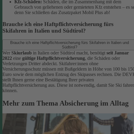
Kfz-Schäden:
Schäden, die im Zusammenhang mit dem
Gebrauch von geliehenen oder gemieteten Kfz entstehen – es s
denn Sie schließen das Zusatzpaket Mobil Plus ab!
Brauche ich eine Haftpflichtversicherung fürs
Skifahren in Italien und Südtirol?
Brauche ich eine Haftpflichtversicherung fürs Skifahren in Italien und
Südtirol?
Wer
Skiurlaub
in Italien oder Südtirol macht, benötigt
seit Januar
2022
eine
gültige Haftpflichtversicherung
, die Schäden oder
Verletzungen Dritter abdeckt. Skifahrer:innen ohne
Versicherungsschutz müssen mit Bußgeldern in Höhe von 100 bis 15
Euro sowie dem möglichen Entzug des Skipasses rechnen. Die DEV
stellt Ihnen gerne eine Bestätigung Ihrer privaten
Haftpflichtversicherung aus. Diese ist notwendig, damit Sie Ski fahre
können.
Mehr zum Thema Absicherung im Alltag