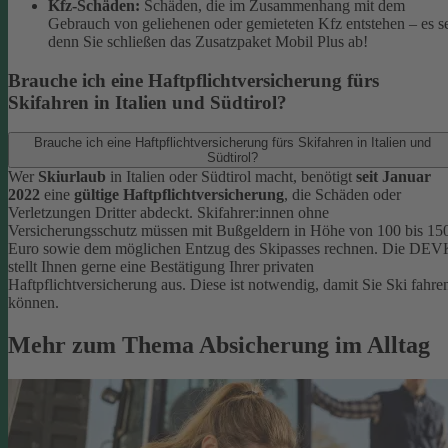
Kfz-Schäden:
Schäden, die im Zusammenhang mit dem
Gebrauch von geliehenen oder gemieteten Kfz entstehen – es s
denn Sie schließen das Zusatzpaket Mobil Plus ab!
Brauche ich eine Haftpflichtversicherung fürs
Skifahren in Italien und Südtirol?
Brauche ich eine Haftpflichtversicherung fürs Skifahren in Italien und
Südtirol?
Wer
Skiurlaub
in Italien oder Südtirol macht, benötigt
seit Januar
2022
eine
gültige Haftpflichtversicherung
, die Schäden oder
Verletzungen Dritter abdeckt. Skifahrer:innen ohne
Versicherungsschutz müssen mit Bußgeldern in Höhe von 100 bis 15
Euro sowie dem möglichen Entzug des Skipasses rechnen. Die DEV
stellt Ihnen gerne eine Bestätigung Ihrer privaten
Haftpflichtversicherung aus. Diese ist notwendig, damit Sie Ski fahre
können.
Mehr zum Thema Absicherung im Alltag