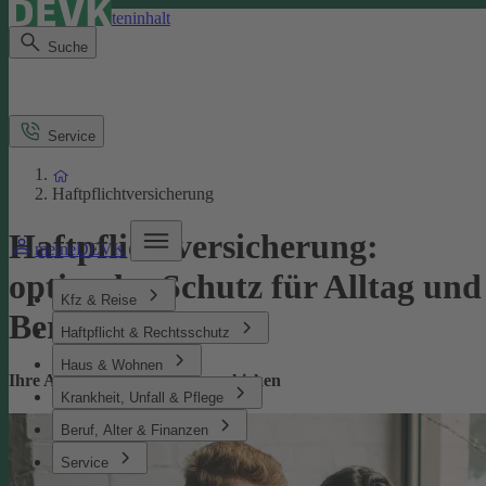
Direkt zum Seiteninhalt
Suche
Service
Haftpflichtversicherung
Haftpflichtversicherung:
meineDEVK
optimaler Schutz für Alltag und
Kfz & Reise
Beruf
Haftpflicht & Rechtsschutz
Haus & Wohnen
Ihre Absicherung bei Missgeschicken
Krankheit, Unfall & Pflege
Beruf, Alter & Finanzen
Service