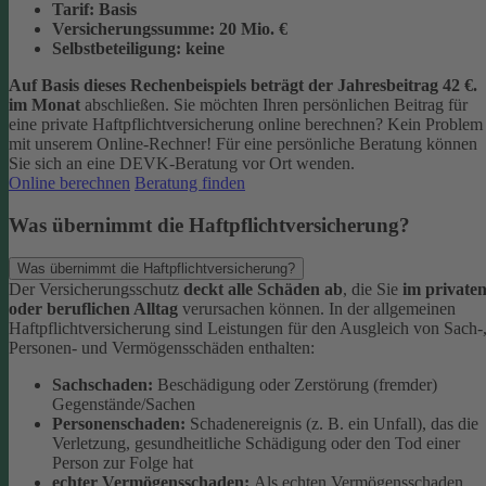
Tarif:
Basis
Versicherungssumme:
20
Mio. €
Selbstbeteiligung:
keine
Auf Basis dieses Rechenbeispiels beträgt der
Jahresbeitrag 42 €
.
im Monat
abschließen.
Sie möchten Ihren persönlichen Beitrag für
eine private Haftpflichtversicherung online berechnen? Kein Problem
mit unserem Online-Rechner! Für eine persönliche Beratung können
Sie sich an eine DEVK-Beratung vor Ort wenden.
Online berechnen
Beratung finden
Was übernimmt die Haftpflichtversicherung?
Was übernimmt die Haftpflichtversicherung?
Der Versicherungsschutz
deckt alle Schäden ab
, die Sie
im private
oder beruflichen Alltag
verursachen können. In der allgemeinen
Haftpflichtversicherung sind Leistungen für den Ausgleich von Sach-
Personen- und Vermögensschäden enthalten:
Sachschaden:
Beschädigung oder Zerstörung (fremder)
Gegenstände/Sachen
Personenschaden:
Schadenereignis (z. B. ein Unfall), das die
Verletzung, gesundheitliche Schädigung oder den Tod einer
Person zur Folge hat
echter Vermögensschaden:
Als echten Vermögensschaden