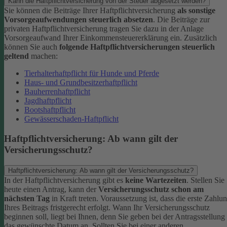
Kann die Haftpflichtversicherung von der Steuer abgesetzt werden?
Sie können die Beiträge Ihrer Haftpflichtversicherung
als sonstige
Vorsorgeaufwendungen steuerlich absetzen
. Die Beiträge zur
privaten Haftpflichtversicherung tragen Sie dazu in der Anlage
Vorsorgeaufwand Ihrer Einkommensteuererklärung ein. Zusätzlich
können Sie auch
folgende Haftpflichtversicherungen steuerlich
geltend
machen:
Tierhalterhaftpflicht für Hunde und Pferde
Haus- und Grundbesitzerhaftpflicht
Bauherrenhaftpflicht
Jagdhaftpflicht
Bootshaftpflicht
Gewässerschaden-Haftpflicht
Haftpflichtversicherung: Ab wann gilt der
Versicherungsschutz?
Haftpflichtversicherung: Ab wann gilt der Versicherungsschutz?
In der Haftpflichtversicherung gibt es
keine Wartezeiten
. Stellen Sie
heute einen Antrag, kann der
Versicherungsschutz schon am
nächsten Tag
in Kraft treten. Voraussetzung ist, dass die erste Zahlu
Ihres Beitrags fristgerecht erfolgt.
Wann Ihr Versicherungsschutz
beginnen soll, liegt bei Ihnen, denn Sie geben bei der Antragsstellung
das gewünschte Datum an.
Sollten Sie bei einer anderen