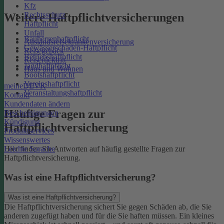
Kfz
Rechtsschutz
Weitere Haftpflichtversicherungen
Haftpflicht
Unfall
Bauherrenhaftpflicht
Auslandsreisekrankenversicherung
Gewässerschaden-Haftpflicht
Reisegepäck
Betriebshaftpflicht
Reiserücktritt
Jagdhaftpflicht
Haus und Wohnen
Bootshaftpflicht
Vereinshaftpflicht
meineDEVK
Veranstaltungshaftpflicht
Kontakt
Kundendaten ändern
Häufige Fragen zur
Bescheinigungen
Kündigung
Haftpflichtversicherung
Produktservices
Wissenswertes
Leichte Sprache
Hier finden Sie Antworten auf häufig gestellte Fragen zur
Haftpflichtversicherung.
Was ist eine Haftpflichtversicherung?
Was ist eine Haftpflichtversicherung?
Die Haftpflichtversicherung sichert Sie gegen Schäden ab, die Sie
anderen zugefügt haben und für die Sie haften müssen. Ein kleines