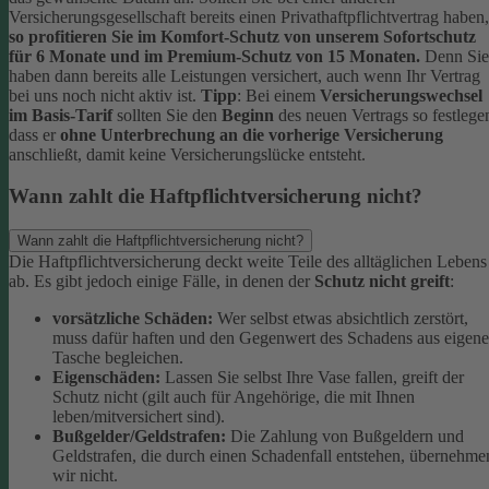
Versicherungsgesellschaft bereits einen Privathaftpflichtvertrag haben,
so profitieren Sie im Komfort-Schutz von unserem Sofortschutz
für 6 Monate und im Premium-Schutz von 15 Monaten.
Denn Sie
haben dann bereits alle Leistungen versichert, auch wenn Ihr Vertrag
bei uns noch nicht aktiv ist.
Tipp
:
Bei einem
Versicherungswechsel
im Basis-Tarif
sollten Sie den
Beginn
des neuen Vertrags so festlege
dass er
ohne Unterbrechung an die vorherige Versicherung
anschließt, damit keine Versicherungslücke entsteht.
Wann zahlt die Haftpflichtversicherung nicht?
Wann zahlt die Haftpflichtversicherung nicht?
Die Haftpflichtversicherung deckt weite Teile des alltäglichen Lebens
ab. Es gibt jedoch einige Fälle, in denen der
Schutz nicht greift
:
vorsätzliche Schäden:
Wer selbst etwas absichtlich zerstört,
muss dafür haften und den Gegenwert des Schadens aus eigene
Tasche begleichen.
Eigenschäden:
Lassen Sie selbst Ihre Vase fallen, greift der
Schutz nicht (gilt auch für Angehörige, die mit Ihnen
leben/mitversichert sind).
Bußgelder/Geldstrafen:
Die Zahlung von Bußgeldern und
Geldstrafen, die durch einen Schadenfall entstehen, übernehme
wir nicht.