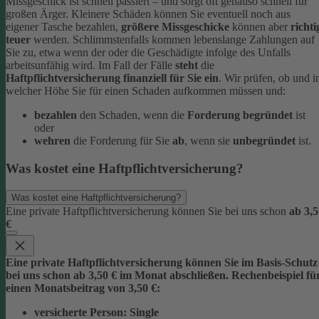
Missgeschick ist schnell passiert – und sorgt oft genauso schnell für
großen Ärger. Kleinere Schäden können Sie eventuell noch aus
eigener Tasche bezahlen,
größere Missgeschicke
können aber
richti
teuer
werden. Schlimmstenfalls kommen lebenslange Zahlungen auf
Sie zu, etwa wenn der oder die Geschädigte infolge des Unfalls
arbeitsunfähig wird.
Im Fall der Fälle
steht
die
Haftpflichtversicherung finanziell für Sie ein
. Wir prüfen, ob und i
welcher Höhe Sie für einen Schaden aufkommen müssen und:
bezahlen
den Schaden, wenn die
Forderung begründet
ist
oder
wehren
die Forderung für Sie
ab
, wenn sie
unbegründet
ist.
Was kostet eine Haftpflichtversicherung?
Was kostet eine Haftpflichtversicherung?
Eine private Haftpflichtversicherung können Sie bei uns schon
ab 3,5
€
Eine private Haftpflichtversicherung können Sie im Basis-Schutz
bei uns schon
ab 3,5
0 € im Monat
abschließen. Rechenbeispiel fü
einen Monatsbeitrag von 3,50 €:
versicherte Person:
Single