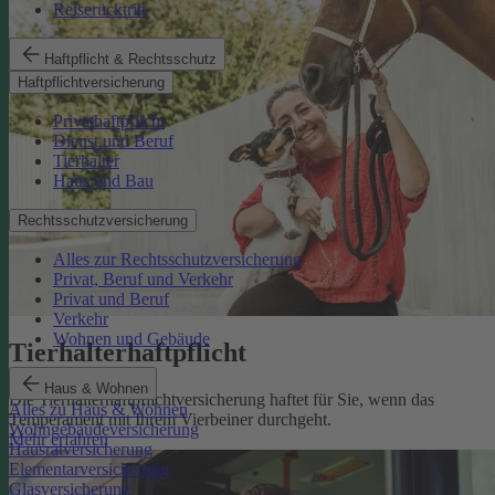
Reiserücktritt
Haftpflicht & Rechtsschutz
Haftpflichtversicherung
Privathaftpflicht
Dienst und Beruf
Tierhalter
Haus und Bau
Rechtsschutzversicherung
Alles zur Rechtsschutzversicherung
Privat, Beruf und Verkehr
Privat und Beruf
Verkehr
Wohnen und Gebäude
Tierhalterhaftpflicht
Haus & Wohnen
Die Tierhalterhaftpflichtversicherung haftet für Sie, wenn das
Alles zu Haus & Wohnen
Temperament mit Ihrem Vierbeiner durchgeht.
Wohngebäudeversicherung
Mehr erfahren
Hausratversicherung
Elementarversicherung
Glasversicherung