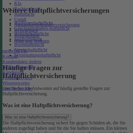
Kfz
Rechtsschutz
Weitere Haftpflichtversicherungen
Haftpflicht
Unfall
Bauherrenhaftpflicht
Auslandsreisekrankenversicherung
Gewässerschaden-Haftpflicht
Reisegepäck
Betriebshaftpflicht
Reiserücktritt
Jagdhaftpflicht
Haus und Wohnen
Bootshaftpflicht
Vereinshaftpflicht
meineDEVK
Veranstaltungshaftpflicht
Kontakt
Kundendaten ändern
Häufige Fragen zur
Bescheinigungen
Kündigung
Haftpflichtversicherung
Produktservices
Wissenswertes
Leichte Sprache
Hier finden Sie Antworten auf häufig gestellte Fragen zur
Haftpflichtversicherung.
Was ist eine Haftpflichtversicherung?
Was ist eine Haftpflichtversicherung?
Die Haftpflichtversicherung sichert Sie gegen Schäden ab, die Sie
anderen zugefügt haben und für die Sie haften müssen. Ein kleines