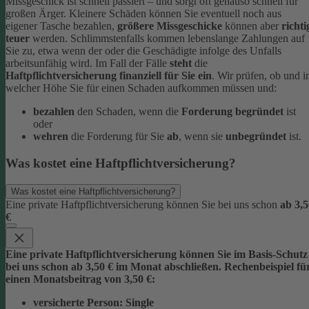
Missgeschick ist schnell passiert – und sorgt oft genauso schnell für
großen Ärger. Kleinere Schäden können Sie eventuell noch aus
eigener Tasche bezahlen,
größere Missgeschicke
können aber
richti
teuer
werden. Schlimmstenfalls kommen lebenslange Zahlungen auf
Sie zu, etwa wenn der oder die Geschädigte infolge des Unfalls
arbeitsunfähig wird.
Im Fall der Fälle
steht
die
Haftpflichtversicherung finanziell für Sie ein
. Wir prüfen, ob und i
welcher Höhe Sie für einen Schaden aufkommen müssen und:
bezahlen
den Schaden, wenn die
Forderung begründet
ist
oder
wehren
die Forderung für Sie
ab
, wenn sie
unbegründet
ist.
Was kostet eine Haftpflichtversicherung?
Was kostet eine Haftpflichtversicherung?
Eine private Haftpflichtversicherung können Sie bei uns schon
ab 3,5
€
Eine private Haftpflichtversicherung können Sie im Basis-Schutz
bei uns schon
ab 3,5
0 € im Monat
abschließen. Rechenbeispiel fü
einen Monatsbeitrag von 3,50 €:
versicherte Person:
Single