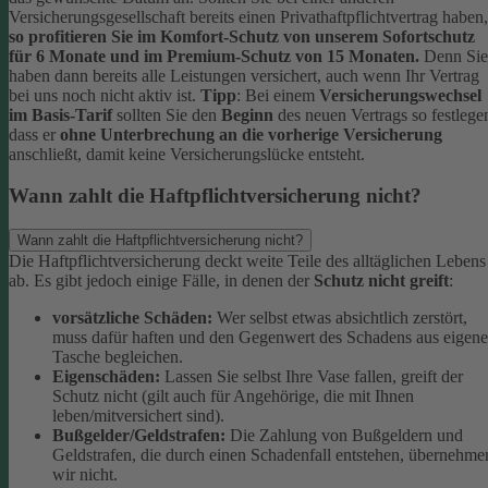
Versicherungsgesellschaft bereits einen Privathaftpflichtvertrag haben,
so profitieren Sie im Komfort-Schutz von unserem Sofortschutz
für 6 Monate und im Premium-Schutz von 15 Monaten.
Denn Sie
haben dann bereits alle Leistungen versichert, auch wenn Ihr Vertrag
bei uns noch nicht aktiv ist.
Tipp
:
Bei einem
Versicherungswechsel
im Basis-Tarif
sollten Sie den
Beginn
des neuen Vertrags so festlege
dass er
ohne Unterbrechung an die vorherige Versicherung
anschließt, damit keine Versicherungslücke entsteht.
Wann zahlt die Haftpflichtversicherung nicht?
Wann zahlt die Haftpflichtversicherung nicht?
Die Haftpflichtversicherung deckt weite Teile des alltäglichen Lebens
ab. Es gibt jedoch einige Fälle, in denen der
Schutz nicht greift
:
vorsätzliche Schäden:
Wer selbst etwas absichtlich zerstört,
muss dafür haften und den Gegenwert des Schadens aus eigene
Tasche begleichen.
Eigenschäden:
Lassen Sie selbst Ihre Vase fallen, greift der
Schutz nicht (gilt auch für Angehörige, die mit Ihnen
leben/mitversichert sind).
Bußgelder/Geldstrafen:
Die Zahlung von Bußgeldern und
Geldstrafen, die durch einen Schadenfall entstehen, übernehme
wir nicht.