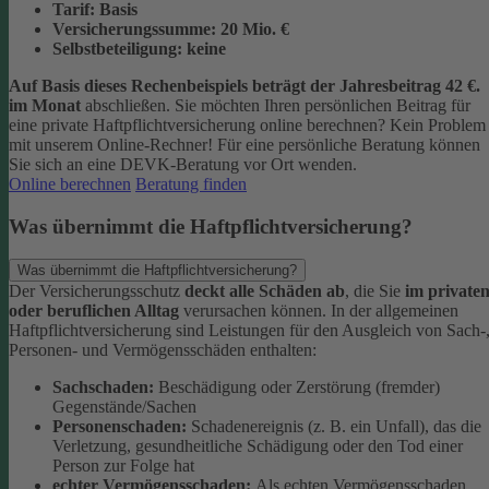
Tarif:
Basis
Versicherungssumme:
20
Mio. €
Selbstbeteiligung:
keine
Auf Basis dieses Rechenbeispiels beträgt der
Jahresbeitrag 42 €
.
im Monat
abschließen.
Sie möchten Ihren persönlichen Beitrag für
eine private Haftpflichtversicherung online berechnen? Kein Problem
mit unserem Online-Rechner! Für eine persönliche Beratung können
Sie sich an eine DEVK-Beratung vor Ort wenden.
Online berechnen
Beratung finden
Was übernimmt die Haftpflichtversicherung?
Was übernimmt die Haftpflichtversicherung?
Der Versicherungsschutz
deckt alle Schäden ab
, die Sie
im private
oder beruflichen Alltag
verursachen können. In der allgemeinen
Haftpflichtversicherung sind Leistungen für den Ausgleich von Sach-
Personen- und Vermögensschäden enthalten:
Sachschaden:
Beschädigung oder Zerstörung (fremder)
Gegenstände/Sachen
Personenschaden:
Schadenereignis (z. B. ein Unfall), das die
Verletzung, gesundheitliche Schädigung oder den Tod einer
Person zur Folge hat
echter Vermögensschaden:
Als echten Vermögensschaden