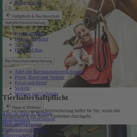
Reiserücktritt
Haftpflicht & Rechtsschutz
Haftpflichtversicherung
Privathaftpflicht
Dienst und Beruf
Tierhalter
Haus und Bau
Rechtsschutzversicherung
Alles zur Rechtsschutzversicherung
Privat, Beruf und Verkehr
Privat und Beruf
Verkehr
Wohnen und Gebäude
Tierhalterhaftpflicht
Haus & Wohnen
Die Tierhalterhaftpflichtversicherung haftet für Sie, wenn das
Alles zu Haus & Wohnen
Temperament mit Ihrem Vierbeiner durchgeht.
Wohngebäudeversicherung
Mehr erfahren
Hausratversicherung
Elementarversicherung
Glasversicherung