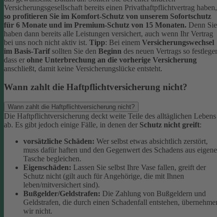
Versicherungsgesellschaft bereits einen Privathaftpflichtvertrag haben,
so profitieren Sie im Komfort-Schutz von unserem Sofortschutz
für 6 Monate und im Premium-Schutz von 15 Monaten.
Denn Sie
haben dann bereits alle Leistungen versichert, auch wenn Ihr Vertrag
bei uns noch nicht aktiv ist.
Tipp
:
Bei einem
Versicherungswechsel
im Basis-Tarif
sollten Sie den
Beginn
des neuen Vertrags so festlege
dass er
ohne Unterbrechung an die vorherige Versicherung
anschließt, damit keine Versicherungslücke entsteht.
Wann zahlt die Haftpflichtversicherung nicht?
Wann zahlt die Haftpflichtversicherung nicht?
Die Haftpflichtversicherung deckt weite Teile des alltäglichen Lebens
ab. Es gibt jedoch einige Fälle, in denen der
Schutz nicht greift
:
vorsätzliche Schäden:
Wer selbst etwas absichtlich zerstört,
muss dafür haften und den Gegenwert des Schadens aus eigene
Tasche begleichen.
Eigenschäden:
Lassen Sie selbst Ihre Vase fallen, greift der
Schutz nicht (gilt auch für Angehörige, die mit Ihnen
leben/mitversichert sind).
Bußgelder/Geldstrafen:
Die Zahlung von Bußgeldern und
Geldstrafen, die durch einen Schadenfall entstehen, übernehme
wir nicht.