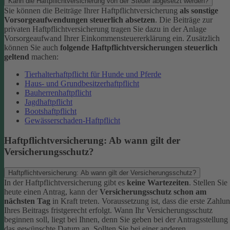
Kann die Haftpflichtversicherung von der Steuer abgesetzt werden?
Sie können die Beiträge Ihrer Haftpflichtversicherung
als sonstige
Vorsorgeaufwendungen steuerlich absetzen
. Die Beiträge zur
privaten Haftpflichtversicherung tragen Sie dazu in der Anlage
Vorsorgeaufwand Ihrer Einkommensteuererklärung ein. Zusätzlich
können Sie auch
folgende Haftpflichtversicherungen steuerlich
geltend
machen:
Tierhalterhaftpflicht für Hunde und Pferde
Haus- und Grundbesitzerhaftpflicht
Bauherrenhaftpflicht
Jagdhaftpflicht
Bootshaftpflicht
Gewässerschaden-Haftpflicht
Haftpflichtversicherung: Ab wann gilt der
Versicherungsschutz?
Haftpflichtversicherung: Ab wann gilt der Versicherungsschutz?
In der Haftpflichtversicherung gibt es
keine Wartezeiten
. Stellen Sie
heute einen Antrag, kann der
Versicherungsschutz schon am
nächsten Tag
in Kraft treten. Voraussetzung ist, dass die erste Zahlu
Ihres Beitrags fristgerecht erfolgt.
Wann Ihr Versicherungsschutz
beginnen soll, liegt bei Ihnen, denn Sie geben bei der Antragsstellung
das gewünschte Datum an.
Sollten Sie bei einer anderen