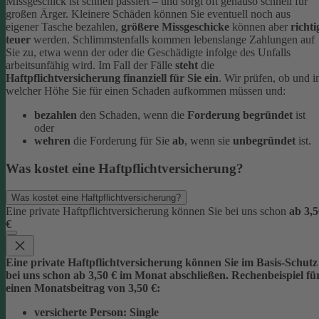
Missgeschick ist schnell passiert – und sorgt oft genauso schnell für
großen Ärger. Kleinere Schäden können Sie eventuell noch aus
eigener Tasche bezahlen,
größere Missgeschicke
können aber
richti
teuer
werden. Schlimmstenfalls kommen lebenslange Zahlungen auf
Sie zu, etwa wenn der oder die Geschädigte infolge des Unfalls
arbeitsunfähig wird.
Im Fall der Fälle
steht
die
Haftpflichtversicherung finanziell für Sie ein
. Wir prüfen, ob und i
welcher Höhe Sie für einen Schaden aufkommen müssen und:
bezahlen
den Schaden, wenn die
Forderung begründet
ist
oder
wehren
die Forderung für Sie
ab
, wenn sie
unbegründet
ist.
Was kostet eine Haftpflichtversicherung?
Was kostet eine Haftpflichtversicherung?
Eine private Haftpflichtversicherung können Sie bei uns schon
ab 3,5
€
Eine private Haftpflichtversicherung können Sie im Basis-Schutz
bei uns schon
ab 3,5
0 € im Monat
abschließen. Rechenbeispiel fü
einen Monatsbeitrag von 3,50 €:
versicherte Person:
Single