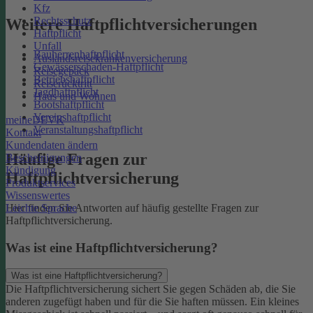
Kfz
Rechtsschutz
Weitere Haftpflichtversicherungen
Haftpflicht
Unfall
Bauherrenhaftpflicht
Auslandsreisekrankenversicherung
Gewässerschaden-Haftpflicht
Reisegepäck
Betriebshaftpflicht
Reiserücktritt
Jagdhaftpflicht
Haus und Wohnen
Bootshaftpflicht
Vereinshaftpflicht
meineDEVK
Veranstaltungshaftpflicht
Kontakt
Kundendaten ändern
Häufige Fragen zur
Bescheinigungen
Kündigung
Haftpflichtversicherung
Produktservices
Wissenswertes
Leichte Sprache
Hier finden Sie Antworten auf häufig gestellte Fragen zur
Haftpflichtversicherung.
Was ist eine Haftpflichtversicherung?
Was ist eine Haftpflichtversicherung?
Die Haftpflichtversicherung sichert Sie gegen Schäden ab, die Sie
anderen zugefügt haben und für die Sie haften müssen. Ein kleines