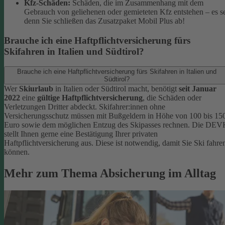
Kfz-Schäden:
Schäden, die im Zusammenhang mit dem
Gebrauch von geliehenen oder gemieteten Kfz entstehen – es s
denn Sie schließen das Zusatzpaket Mobil Plus ab!
Brauche ich eine Haftpflichtversicherung fürs
Skifahren in Italien und Südtirol?
Brauche ich eine Haftpflichtversicherung fürs Skifahren in Italien und
Südtirol?
Wer
Skiurlaub
in Italien oder Südtirol macht, benötigt
seit Januar
2022
eine
gültige Haftpflichtversicherung
, die Schäden oder
Verletzungen Dritter abdeckt. Skifahrer:innen ohne
Versicherungsschutz müssen mit Bußgeldern in Höhe von 100 bis 15
Euro sowie dem möglichen Entzug des Skipasses rechnen. Die DEV
stellt Ihnen gerne eine Bestätigung Ihrer privaten
Haftpflichtversicherung aus. Diese ist notwendig, damit Sie Ski fahre
können.
Mehr zum Thema Absicherung im Alltag