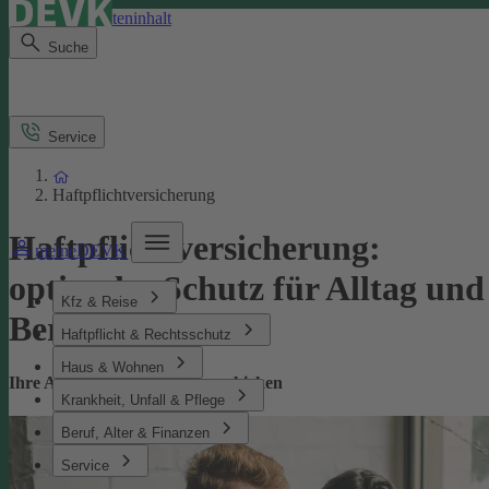
Direkt zum Seiteninhalt
Suche
Service
Haftpflichtversicherung
Haftpflichtversicherung:
meineDEVK
optimaler Schutz für Alltag und
Kfz & Reise
Beruf
Haftpflicht & Rechtsschutz
Haus & Wohnen
Ihre Absicherung bei Missgeschicken
Krankheit, Unfall & Pflege
Beruf, Alter & Finanzen
Service