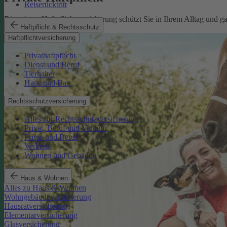
Reiserücktritt
Die private Haftpflichtversicherung schützt Sie in Ihrem Alltag und 
Haftpflicht & Rechtsschutz
Mehr erfahren
Haftpflichtversicherung
Privathaftpflicht
Dienst und Beruf
Tierhalter
Haus und Bau
Rechtsschutzversicherung
Alles zur Rechtsschutzversicherung
Privat, Beruf und Verkehr
Privat und Beruf
Verkehr
Wohnen und Gebäude
Haus & Wohnen
Alles zu Haus & Wohnen
Wohngebäudeversicherung
Hausratversicherung
Elementarversicherung
Glasversicherung