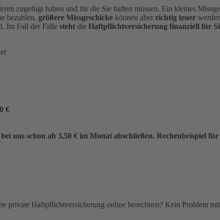
eren zugefügt haben und für die Sie haften müssen. Ein kleines Missgesc
he bezahlen,
größere Missgeschicke
können aber
richtig teuer
werden.
rd.
Im Fall der Fälle
steht
die
Haftpflichtversicherung finanziell für Si
der
0 €
 bei uns schon
ab 3,5
0 € im Monat
abschließen. Rechenbeispiel für
eine private Haftpflichtversicherung online berechnen? Kein Problem m