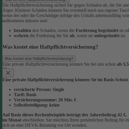
Die Haftpflichtversicherung sichert Sie gegen Schäden ab, die Sie and
Ärger. Kleinere Schäden können Sie eventuell noch aus eigener Tasc
wenn der oder die Geschädigte infolge des Unfalls arbeitsunfähig wi
aufkommen müssen und:
bezahlen
den Schaden, wenn die
Forderung begründet
ist o
wehren
die Forderung für Sie
ab
, wenn sie
unbegründet
ist.
Was kostet eine Haftpflichtversicherung?
Was kostet eine Haftpflichtversicherung?
Eine private Haftpflichtversicherung können Sie bei uns schon
ab 3,5
Eine private Haftpflichtversicherung können Sie im Basis-Schutz
versicherte Person:
Single
Tarif:
Basis
Versicherungssumme:
20
Mio. €
Selbstbeteiligung:
keine
Auf Basis dieses Rechenbeispiels beträgt der
Jahresbeitrag 42 €
.
im Monat
abschließen.
Sie möchten Ihren persönlichen Beitrag für 
sich an eine DEVK-Beratung vor Ort wenden.