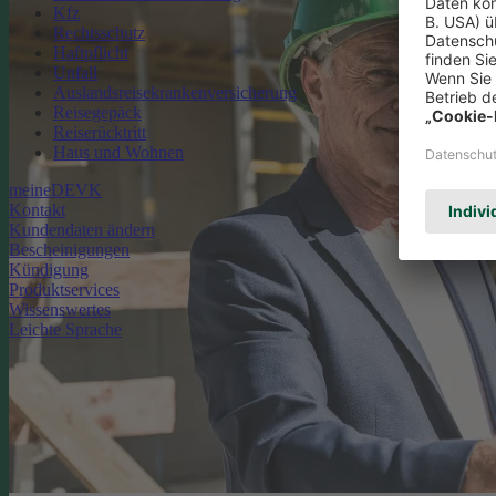
Kfz
Rechtsschutz
Haftpflicht
Unfall
Auslandsreisekrankenversicherung
Reisegepäck
Reiserücktritt
Haus und Wohnen
meineDEVK
Kontakt
Kundendaten ändern
Bescheinigungen
Kündigung
Produktservices
Wissenswertes
Leichte Sprache