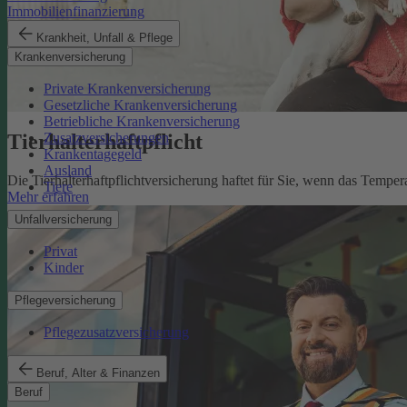
Immobilienfinanzierung
Krankheit, Unfall & Pflege
Krankenversicherung
Private Krankenversicherung
Gesetzliche Krankenversicherung
Betriebliche Krankenversicherung
Tierhalterhaftpflicht
Zusatzversicherungen
Krankentagegeld
Ausland
Die Tierhalterhaftpflichtversicherung haftet für Sie, wenn das Tempe
Tiere
Mehr erfahren
Unfallversicherung
Privat
Kinder
Pflegeversicherung
Pflegezusatzversicherung
Beruf, Alter & Finanzen
Beruf