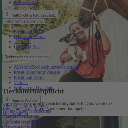
Reiserücktritt
Haftpflicht & Rechtsschutz
Haftpflichtversicherung
Privathaftpflicht
Dienst und Beruf
Tierhalter
Haus und Bau
Rechtsschutzversicherung
Alles zur Rechtsschutzversicherung
Privat, Beruf und Verkehr
Privat und Beruf
Verkehr
Wohnen und Gebäude
Tierhalterhaftpflicht
Haus & Wohnen
Die Tierhalterhaftpflichtversicherung haftet für Sie, wenn das
Alles zu Haus & Wohnen
Temperament mit Ihrem Vierbeiner durchgeht.
Wohngebäudeversicherung
Mehr erfahren
Hausratversicherung
Elementarversicherung
Glasversicherung