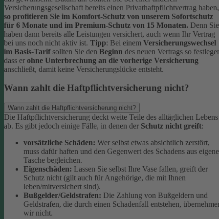
Versicherungsgesellschaft bereits einen Privathaftpflichtvertrag haben,
so profitieren Sie im Komfort-Schutz von unserem Sofortschutz
für 6 Monate und im Premium-Schutz von 15 Monaten.
Denn Sie
haben dann bereits alle Leistungen versichert, auch wenn Ihr Vertrag
bei uns noch nicht aktiv ist.
Tipp
:
Bei einem
Versicherungswechsel
im Basis-Tarif
sollten Sie den
Beginn
des neuen Vertrags so festlege
dass er
ohne Unterbrechung an die vorherige Versicherung
anschließt, damit keine Versicherungslücke entsteht.
Wann zahlt die Haftpflichtversicherung nicht?
Wann zahlt die Haftpflichtversicherung nicht?
Die Haftpflichtversicherung deckt weite Teile des alltäglichen Lebens
ab. Es gibt jedoch einige Fälle, in denen der
Schutz nicht greift
:
vorsätzliche Schäden:
Wer selbst etwas absichtlich zerstört,
muss dafür haften und den Gegenwert des Schadens aus eigene
Tasche begleichen.
Eigenschäden:
Lassen Sie selbst Ihre Vase fallen, greift der
Schutz nicht (gilt auch für Angehörige, die mit Ihnen
leben/mitversichert sind).
Bußgelder/Geldstrafen:
Die Zahlung von Bußgeldern und
Geldstrafen, die durch einen Schadenfall entstehen, übernehme
wir nicht.