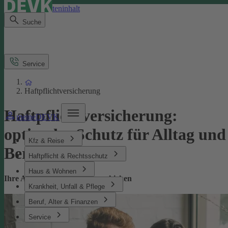
Direkt zum Seiteninhalt
Suche
Service
Haftpflichtversicherung
Haftpflichtversicherung:
meineDEVK
optimaler Schutz für Alltag und
Kfz & Reise
Beruf
Haftpflicht & Rechtsschutz
Haus & Wohnen
Ihre Absicherung bei Missgeschicken
Krankheit, Unfall & Pflege
Beruf, Alter & Finanzen
Service