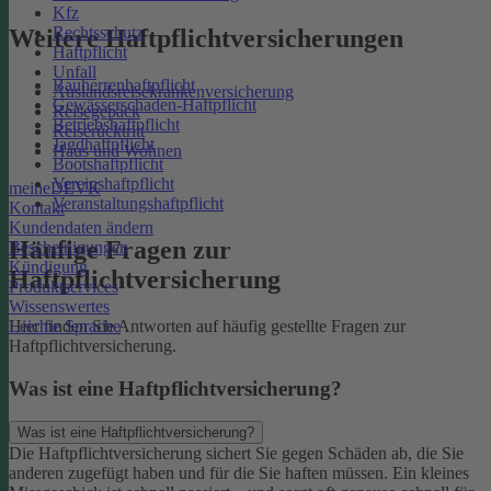
Kfz
Rechtsschutz
Weitere Haftpflichtversicherungen
Haftpflicht
Unfall
Bauherrenhaftpflicht
Auslandsreisekrankenversicherung
Gewässerschaden-Haftpflicht
Reisegepäck
Betriebshaftpflicht
Reiserücktritt
Jagdhaftpflicht
Haus und Wohnen
Bootshaftpflicht
Vereinshaftpflicht
meineDEVK
Veranstaltungshaftpflicht
Kontakt
Kundendaten ändern
Häufige Fragen zur
Bescheinigungen
Kündigung
Haftpflichtversicherung
Produktservices
Wissenswertes
Leichte Sprache
Hier finden Sie Antworten auf häufig gestellte Fragen zur
Haftpflichtversicherung.
Was ist eine Haftpflichtversicherung?
Was ist eine Haftpflichtversicherung?
Die Haftpflichtversicherung sichert Sie gegen Schäden ab, die Sie
anderen zugefügt haben und für die Sie haften müssen. Ein kleines