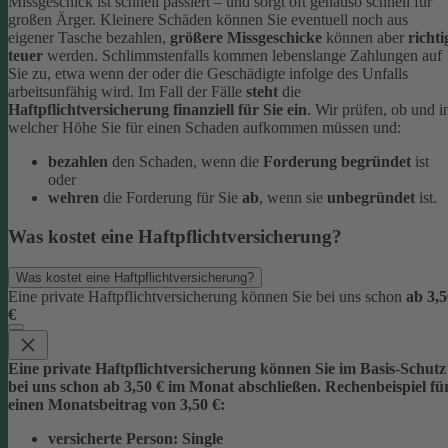
Missgeschick ist schnell passiert – und sorgt oft genauso schnell für
großen Ärger. Kleinere Schäden können Sie eventuell noch aus
eigener Tasche bezahlen,
größere Missgeschicke
können aber
richti
teuer
werden. Schlimmstenfalls kommen lebenslange Zahlungen auf
Sie zu, etwa wenn der oder die Geschädigte infolge des Unfalls
arbeitsunfähig wird.
Im Fall der Fälle
steht
die
Haftpflichtversicherung finanziell für Sie ein
. Wir prüfen, ob und i
welcher Höhe Sie für einen Schaden aufkommen müssen und:
bezahlen
den Schaden, wenn die
Forderung begründet
ist
oder
wehren
die Forderung für Sie
ab
, wenn sie
unbegründet
ist.
Was kostet eine Haftpflichtversicherung?
Was kostet eine Haftpflichtversicherung?
Eine private Haftpflichtversicherung können Sie bei uns schon
ab 3,5
€
Eine private Haftpflichtversicherung können Sie im Basis-Schutz
bei uns schon
ab 3,5
0 € im Monat
abschließen. Rechenbeispiel fü
einen Monatsbeitrag von 3,50 €:
versicherte Person:
Single