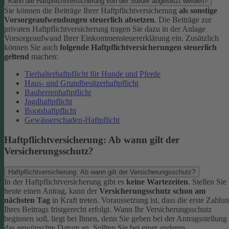
Kann die Haftpflichtversicherung von der Steuer abgesetzt werden?
Sie können die Beiträge Ihrer Haftpflichtversicherung
als sonstige
Vorsorgeaufwendungen steuerlich absetzen
. Die Beiträge zur
privaten Haftpflichtversicherung tragen Sie dazu in der Anlage
Vorsorgeaufwand Ihrer Einkommensteuererklärung ein. Zusätzlich
können Sie auch
folgende Haftpflichtversicherungen steuerlich
geltend
machen:
Tierhalterhaftpflicht für Hunde und Pferde
Haus- und Grundbesitzerhaftpflicht
Bauherrenhaftpflicht
Jagdhaftpflicht
Bootshaftpflicht
Gewässerschaden-Haftpflicht
Haftpflichtversicherung: Ab wann gilt der
Versicherungsschutz?
Haftpflichtversicherung: Ab wann gilt der Versicherungsschutz?
In der Haftpflichtversicherung gibt es
keine Wartezeiten
. Stellen Sie
heute einen Antrag, kann der
Versicherungsschutz schon am
nächsten Tag
in Kraft treten. Voraussetzung ist, dass die erste Zahlu
Ihres Beitrags fristgerecht erfolgt.
Wann Ihr Versicherungsschutz
beginnen soll, liegt bei Ihnen, denn Sie geben bei der Antragsstellung
das gewünschte Datum an.
Sollten Sie bei einer anderen