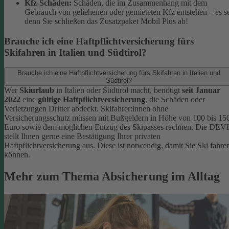
Kfz-Schäden:
Schäden, die im Zusammenhang mit dem
Gebrauch von geliehenen oder gemieteten Kfz entstehen – es s
denn Sie schließen das Zusatzpaket Mobil Plus ab!
Brauche ich eine Haftpflichtversicherung fürs
Skifahren in Italien und Südtirol?
Brauche ich eine Haftpflichtversicherung fürs Skifahren in Italien und
Südtirol?
Wer
Skiurlaub
in Italien oder Südtirol macht, benötigt
seit Januar
2022
eine
gültige Haftpflichtversicherung
, die Schäden oder
Verletzungen Dritter abdeckt. Skifahrer:innen ohne
Versicherungsschutz müssen mit Bußgeldern in Höhe von 100 bis 15
Euro sowie dem möglichen Entzug des Skipasses rechnen. Die DEV
stellt Ihnen gerne eine Bestätigung Ihrer privaten
Haftpflichtversicherung aus. Diese ist notwendig, damit Sie Ski fahre
können.
Mehr zum Thema Absicherung im Alltag