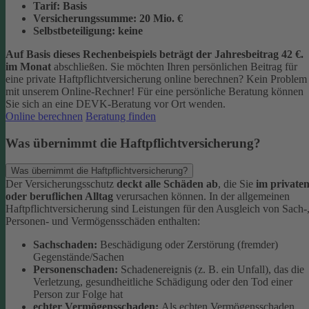
Tarif:
Basis
Versicherungssumme:
20
Mio. €
Selbstbeteiligung:
keine
Auf Basis dieses Rechenbeispiels beträgt der
Jahresbeitrag 42 €
.
im Monat
abschließen.
Sie möchten Ihren persönlichen Beitrag für
eine private Haftpflichtversicherung online berechnen? Kein Problem
mit unserem Online-Rechner! Für eine persönliche Beratung können
Sie sich an eine DEVK-Beratung vor Ort wenden.
Online berechnen
Beratung finden
Was übernimmt die Haftpflichtversicherung?
Was übernimmt die Haftpflichtversicherung?
Der Versicherungsschutz
deckt alle Schäden ab
, die Sie
im private
oder beruflichen Alltag
verursachen können. In der allgemeinen
Haftpflichtversicherung sind Leistungen für den Ausgleich von Sach-
Personen- und Vermögensschäden enthalten:
Sachschaden:
Beschädigung oder Zerstörung (fremder)
Gegenstände/Sachen
Personenschaden:
Schadenereignis (z. B. ein Unfall), das die
Verletzung, gesundheitliche Schädigung oder den Tod einer
Person zur Folge hat
echter Vermögensschaden:
Als echten Vermögensschaden