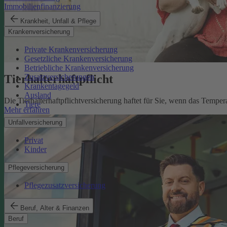
Immobilienfinanzierung
Krankheit, Unfall & Pflege
Krankenversicherung
Private Krankenversicherung
Gesetzliche Krankenversicherung
Betriebliche Krankenversicherung
Tierhalterhaftpflicht
Zusatzversicherungen
Krankentagegeld
Ausland
Die Tierhalterhaftpflichtversicherung haftet für Sie, wenn das Tempe
Tiere
Mehr erfahren
Unfallversicherung
Privat
Kinder
Pflegeversicherung
Pflegezusatzversicherung
Beruf, Alter & Finanzen
Beruf