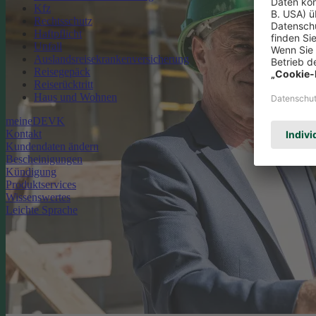
Kfz
Rechtsschutz
Haftpflicht
Unfall
Auslandsreisekrankenversicherung
Reisegepäck
Reiserücktritt
Haus und Wohnen
meineDEVK
Kontakt
Kundendaten ändern
Bescheinigungen
Kündigung
Produktservices
Wissenswertes
Leichte Sprache