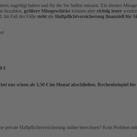
eren zugefügt haben und für die Sie haften müssen. Ein kleines Missgesc
he bezahlen,
größere Missgeschicke
können aber
richtig teuer
werden.
rd.
Im Fall der Fälle
steht
die
Haftpflichtversicherung finanziell für Si
der
0 €
 bei uns schon
ab 3,5
0 € im Monat
abschließen. Rechenbeispiel für
eine private Haftpflichtversicherung online berechnen? Kein Problem m