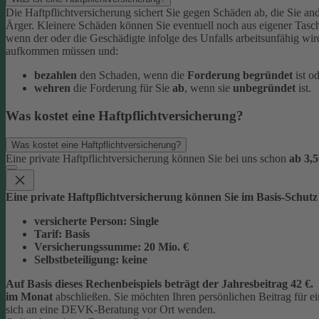
Die Haftpflichtversicherung sichert Sie gegen Schäden ab, die Sie and
Ärger. Kleinere Schäden können Sie eventuell noch aus eigener Tasc
wenn der oder die Geschädigte infolge des Unfalls arbeitsunfähig wi
aufkommen müssen und:
bezahlen
den Schaden, wenn die
Forderung begründet
ist o
wehren
die Forderung für Sie
ab
, wenn sie
unbegründet
ist.
Was kostet eine Haftpflichtversicherung?
Was kostet eine Haftpflichtversicherung?
Eine private Haftpflichtversicherung können Sie bei uns schon
ab 3,5
Eine private Haftpflichtversicherung können Sie im Basis-Schutz
versicherte Person:
Single
Tarif:
Basis
Versicherungssumme:
20
Mio. €
Selbstbeteiligung:
keine
Auf Basis dieses Rechenbeispiels beträgt der
Jahresbeitrag 42 €
.
im Monat
abschließen.
Sie möchten Ihren persönlichen Beitrag für 
sich an eine DEVK-Beratung vor Ort wenden.