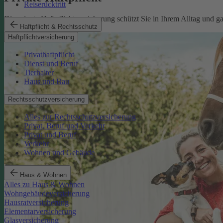
Reiserücktritt
Die private Haftpflichtversicherung schützt Sie in Ihrem Alltag und 
Haftpflicht & Rechtsschutz
Mehr erfahren
Haftpflichtversicherung
Privathaftpflicht
Dienst und Beruf
Tierhalter
Haus und Bau
Rechtsschutzversicherung
Alles zur Rechtsschutzversicherung
Privat, Beruf und Verkehr
Privat und Beruf
Verkehr
Wohnen und Gebäude
Haus & Wohnen
Alles zu Haus & Wohnen
Wohngebäudeversicherung
Hausratversicherung
Elementarversicherung
Glasversicherung